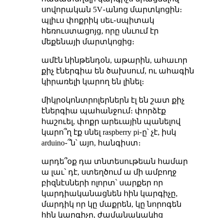
սովորական 5V֊անոց մարտկոցին։
պլիւս փոքրիկ սեւ֊սպիտակ
հեռուստացոյց, որը սնւում էր
մեքենայի մարտկոցից։
ամէն նինթենդօն, աթարին, ահաւոր
քիչ էներգիա են ծախսում, ու ահագին
կիրառելի կարող են լինել։
միկրօկոնտրոլերներն էլ են շատ քիչ
էներգիա պահանջում։ փորձէք
հաշուել, փոքր արեւային պանելով
կարո՞ղ էք սնել raspberry pi֊ը՝ չէ, իսկ
arduino֊՞ն՝ այո, հանգիստ։
արդե՞օք դա տնտեսութեան համար
ա լաւ՝ դէ, ստեղծում ա մի ամբողջ
բիզնէսների ոլորտ՝ սարքեր որ
կարդիականացնեն հին կարգիչը,
մարդիկ որ կը մաքրեն, կը նորոգեն
հին կարգիչը, ժամանակակից