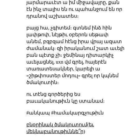
յարմարաւէտ ա իմ միջավայրը, քան
էն ինչ տալիս են ու պահանջում են որ
դրանով աշխատես։
բայց հա, չգիտեմ։ գտնեմ ինձ հին
լափթոփ, նէյթիւ օբերոն սեթափ
անեմ, բզբզամ հէնց իրա վրայ ազատ
ժամանակ։ զի իրականում շատ աւելի
բան պէտք չի։ ջեմինայ դիտարկիչ
աւելացնել, uxn վմ գրել, հայերէն
տառատեսակներ, կարելի ա
«շիթփոստեր մոդուլ» գրել որ կպնեմ
ծմակուտին։
ու տէնց գործերից ես
բաւականութիւն կը ստանամ։
#անկապ #համակարգչութիւն
բնօրինակ ծմակուտում(եւ
մեկնաբանութիւննե՞ր)