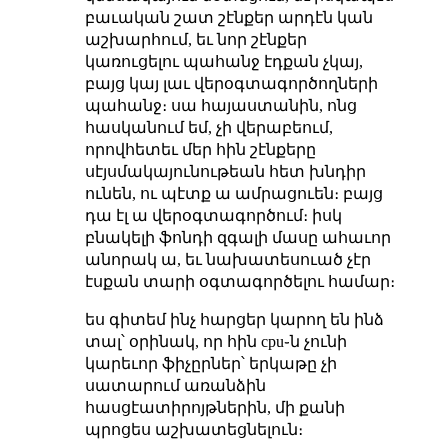
բաւական շատ շէնքեր արդէն կան
աշխարհում, եւ նոր շէնքեր
կառուցելու պահանջ էդքան չկայ,
բայց կայ լաւ վերօգտագործողների
պահանջ։ սա հայաստանին, ոնց
հասկանում եմ, չի վերաբեում,
որովհետեւ մեր հին շէնքերը
սէյսմակայունութեան հետ խնդիր
ունեն, ու պէտք ա ամրացուեն։ բայց
դա էլ ա վերօգտագործում։ իսկ
բնակելի ֆոնդի զգալի մասը ահաւոր
անորակ ա, եւ նախատեսուած չէր
էսքան տարի օգտագործելու համար։
ես գիտեմ ինչ հարցեր կարող են ինձ
տալ՝ օրինակ, որ հին cpu֊ն չունի
կարեւոր ֆիչըրներ՝ երկաթը չի
սատարում առանձին
հասցէատիրոյթներին, մի քանի
պրոցես աշխատեցնելուն։