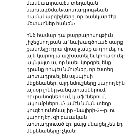
մասնաւորապէս տեղական
նախագծման/արտադրութեան
համակարգիչները, որ թանկարժէք
մետաղներ հանեն։
ինձ համար դա բարբարոսութիւն
յիշեցնող բան ա՝ նախագծուած սարք
քանդելը։ դրա վրայ ջանք ա դրուել, ու
այն կարող ա աշխատել եւ կիրառուել։
ակնյայտ ա, որ նաեւ կորցրել ենք
դրանք որպէս նմուշներ, որ էստեղ
արտադրուել են այսպիսի
մեքենաներ։ այդ նմուշները կարող էին
այսօր լինել թանգարաններում,
հիւրանոցներում, կաֆէներում,
ակումբներում։ ամէն նման տեղը
կուզէր ունենալ իր «նայիրի֊2»֊ը։ ու
կարող էր, զի բաւական
արտադրուած էր։ բայց մնացել չեն էդ
մեքենաները։ չկան։