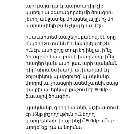
այո։ բայց դա էլ պարտադիր չի։
կարելի ա օգտագործել մի ծրագիր։
յետոյ անջատել, միացնել այլը։ ոչ մի
սարսափելի բան չկայ դրա մէջ։
ու աւարտեմ ապշելու բանով։ էն օրը
ընկերոջս տանն էի, նա փլէյսթէյշն
ունէր։ ասի ցոյց տուր էդ ինչ ա, ի՞նչ
ծրագրեր կան, բացի խաղերից։ ի՞նչ
խաղեր կան։ ասի՝ լաւ, արի պակման
դիր՝ սիրածս խաղն ա, խաղամ էդ
ջոյթսիկով։ պարզուեց՝ պակմանը
փողով ա, չհասցրի ասեմ չառնի, բայց
դա քիչ ա, երկար քաշում էր 800մբ
ծաւալով ծրագիր։
պակմանը, գրողը տանի, աշխատում
էր 16կբ յիշողութիւն ունեղող
կարգիչների վրայ։ ինչի՞ 800մբ։ ո՞նց։
արդե՞օք դա ա նորմա։