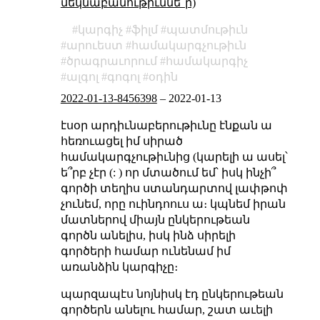
մեկնաբանութիւննե՞ր)
կարգիչ
ֆիլմ
պատմութիւն
արուեստ
համակարգչութիւն
ծրագրաւորում
համակարգիչ
ալգոլ
գոգոլ
օդին
2022-01-13-8456398
–
2022-01-13
էսօր արդիւնաբերութիւնը էնքան ա
հեռուացել իմ սիրած
համակարգչութիւնից (կարելի ա ասել՝
ե՞րբ չէր (: ) որ մտածում եմ՝ իսկ ինչի՞
գործի տեղիս ստանդարտով լափթոփ
չունեմ, որը ուինդոուս ա։ կպնեմ իրան
մատներով միայն ընկերութեան
գործն անելիս, իսկ ինձ սիրելի
գործերի համար ունենամ իմ
առանձին կարգիչը։
պարզապէս նոյնիսկ էդ ընկերութեան
գործերն անելու համար, շատ աւելի