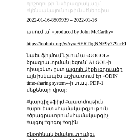
յիշողութիւն
ծրագրակազմ
կենսակայունութիւն
էներգիա
2022-01-16-8509939
–
2022-01-16
ասում ա՝ «produced by John McCarthy»
https://toobnix.org/w/ryxeSERTbgNNF9y779acFU
նաեւ ֆիլմում նշւում ա «GOGOL»
ծրագրաւորման լեզուն՝ ALGOL֊ի
դիալեկտ։ ըստ
ալգոլի վիքի յօդուածի
այն իսկապէս աշխատում էր «ODIN
time-sharing system»֊ի տակ, PDP-1
մեքենայի վրայ։
#կարգիչ #ֆիլմ #պատմութիւն
#արուեստ #համակարգչութիւն
#ծրագրաւորում #համակարգիչ
#ալգոլ #գոգոլ #օդին
բնօրինակ ծմակուտում(եւ