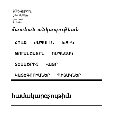
մատեան անկապութեան
ՀՈՍՔ
ԺԱՊԱՒԷՆ
ԽՑԻԿ
ԹՈՒԱՆՇԱՅԻՆ
ՈՍՊՆԵԱԿ
ՏԵՍԱԾՐԻՉ
ՎԱՅՐ
ԿԱՏԵԳՈՐԻԱՆԵՐ
ՊԻՏԱԿՆԵՐ
համակարգչութիւն