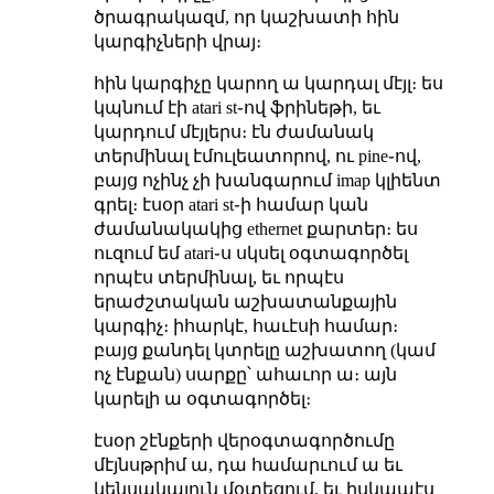
ծրագրակազմ, որ կաշխատի հին
կարգիչների վրայ։
հին կարգիչը կարող ա կարդալ մէյլ։ ես
կպնում էի atari st֊ով ֆրինեթի, եւ
կարդում մէյլերս։ էն ժամանակ
տերմինալ էմուլեատորով, ու pine֊ով,
բայց ոչինչ չի խանգարում imap կլիենտ
գրել։ էսօր atari st֊ի համար կան
ժամանակակից ethernet քարտեր։ ես
ուզում եմ atari֊ս սկսել օգտագործել
որպէս տերմինալ, եւ որպէս
երաժշտական աշխատանքային
կարգիչ։ իհարկէ, հաւէսի համար։
բայց քանդել կտրելը աշխատող (կամ
ոչ էնքան) սարքը՝ ահաւոր ա։ այն
կարելի ա օգտագործել։
էսօր շէնքերի վերօգտագործումը
մէյնսթրիմ ա, դա համարւում ա եւ
կենսակայուն մօտեցում, եւ իսկապէս