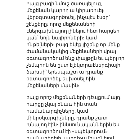
բայց բացի նմուշ ծառայելուց,
մեքենան կարող ա կիրառուել։
վերօգտագործուել, ինչպէս էսօր՝
շէնքերը։ որոշ մեքենաների
էներգախնայող լինելու հետ հարցեր
կան՝ նոյն նայիրիների։ կամ
ինթելների։ բայց եկէք յիշենք որ մենք
ժամանակակից մեքենաների վրայ
օգտագործում ենք փայթըն եւ պերլ որ
չեմպիոն են ըստ էլեկտրաէներգիայի
ծախսի՝ երեսպաշտ ա դրանք
օգտագործել, եւ խօսել հին
մեքենաների մասին։
բայց որոշ մեքենաների դէպքում այդ
հարցը չկայ բնաւ։ հին տան
համակարգիչները, կամ
միկրօկարգիչները, դրանք շատ
խնայող էին։ իննսունականներին ես
օգտագործում էի «սպեկտրում»
համատեղելի կարգիչս միացնելով