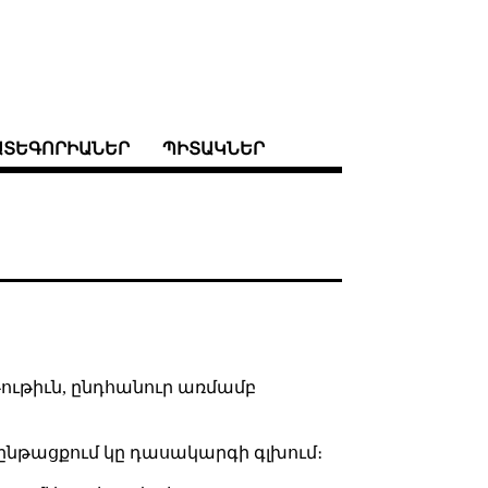
ԱՏԵԳՈՐԻԱՆԵՐ
ՊԻՏԱԿՆԵՐ
թութիւն, ընդհանուր առմամբ
ի ընթացքում կը դասակարգի գլխում։