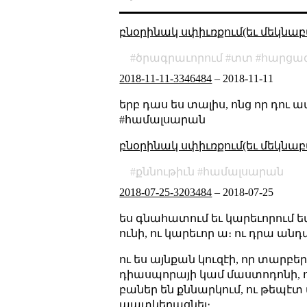
բնօրինակ սփիւռքում(եւ մեկնաբ
ծրագրաւորում
տտ
հարցազ
2018-11-11-3346484
–
2018-11-11
երբ դաս ես տալիս, ոնց որ դու 
#համալսարան
բնօրինակ սփիւռքում(եւ մեկնաբ
քննութիւն
համալսարան
2018-07-25-3203484
–
2018-07-25
ես գնահատում եւ կարեւորում եմ
ունի, ու կարեւոր ա։ ու դրա ան
ու ես այնքան կուզէի, որ տարբե
դիասպորայի կամ մաստոդոնի, ու
բաներ են քննարկում, ու թեպէտ
պատկերացնել։