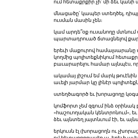
ում հետաքրքիր չի՝ մի ձեւ կանի 
մնացածը՝ կապեր ստեղծել, դիպլ
ուսման մասին չեն։
կամ արդե՞օք ուսանողը մտնում
պարտադրուած ճտացնելով քարտը
երեւի մաքուրով համալսարանը 
կողմից պոլիտեքնիկում հետաք
բաւարարելու համար այնպէս, ո
ակամայ յիշում եմ մարկ թուէնին վեր
աւելի յարմար կը լինէր պոլիտեքն
ստեղծագործ եւ խորացողը կօգտ
կոմֆորտ չեմ զգում ինձ օրինակ 
«հաշուողական կենտրոնում», եւ 
ձեւ այնտեղ յայտնւում էի, եւ ա
երկուսն էլ (խորացողն ու չխորաց
ով հետաքրքրասէր ա, երեւի աւե