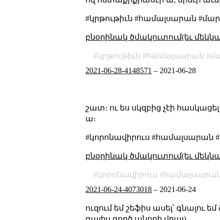
#կրթութիւն #համալսարան #մա
բնօրինակ ծմակուտում(եւ մեկն
կրթութիւն
համալսարան
մ
2021-06-28-4148571
–
2021-06-28
շատ։ ու ես սկզբից չէի հասկ
ա։
#կորոնավիրուս #համալսարան
բնօրինակ ծմակուտում(եւ մեկն
կորոնավիրուս
համալսարա
2021-06-24-4073018
–
2021-06-24
ուզում եմ շեֆիս ասել՝ գնալու եմ 
գալիս գործ անողի վրայ)