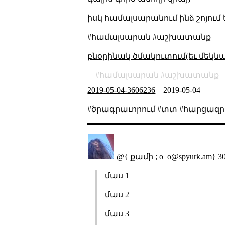
իսկ համալսարանում ինձ շոյում ե
#համալսարան #աշխատանք
բնօրինակ ծմակուտում(եւ մեկն
համալսարան
աշխատանք
2019-05-04-3606236
–
2019-05-04
#ծրագրաւորում #տտ #հարցազրո
@{ քամի ;
o_o@spyurk.am
}
30
մաս 1
մաս 2
մաս 3