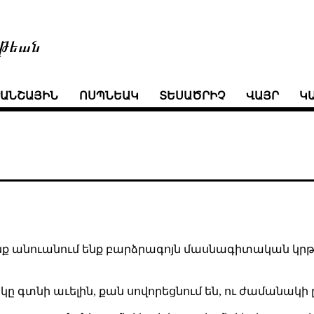
թեան
ՒԱՆՇԱՅԻՆ
ՈՍՊՆԵԱԿ
ՏԵՍԱԾՐԻՉ
ՎԱՅՐ
Կ
 մենք անուանում ենք բարձրագոյն մասնագիտական կր
 կը գտնի աւելին, քան սովորեցնում են, ու ժամանակ