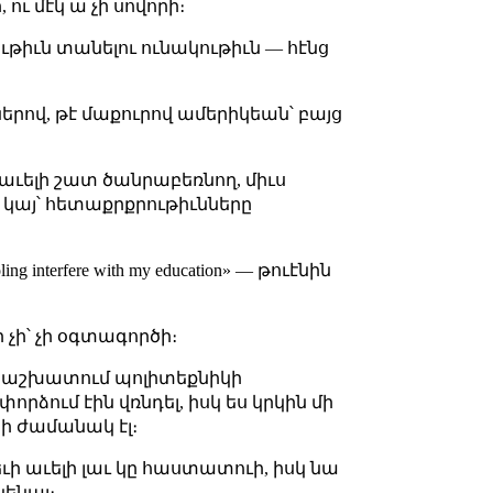
ու մէկ ա չի սովորի։
ւթիւն տանելու ունակութիւն — հէնց
րով, թէ մաքուրով ամերիկեան՝ բայց
աւելի շատ ծանրաբեռնող, միւս
կայ՝ հետաքրքրութիւնները
interfere with my education» — թուէնին
չի՝ չի օգտագործի։
 էի աշխատում պոլիտեքնիկի
րձում էին վռնդել, իսկ ես կրկին մի
րի ժամանակ էլ։
րեւի աւելի լաւ կը հաստատուի, իսկ նա
նենայ։