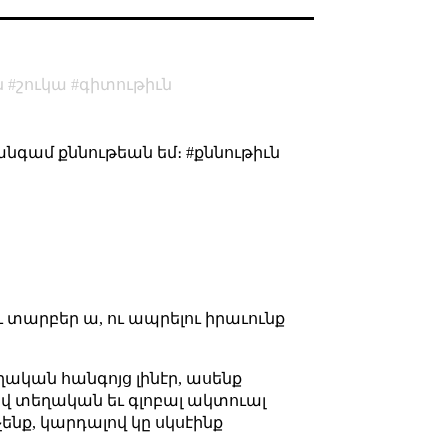
ն
շուկա
գիտութիւն
անգամ քննութեան եմ։ #քննութիւն
ւ տարբեր ա, ու ապրելու իրաւունք
եղական հանգոյց լինէր, ասենք
ով տեղական եւ գլոբալ ակտուալ
ենք, կարդալով կը սկսէինք