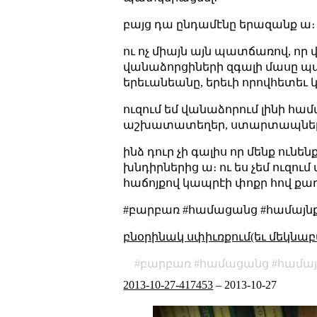
բայց դա ընդամէնը երազանք ա։ 
ու ոչ միայն այն պատճառով, որ
վանաձորցիների զգալի մասը պա
երեւանեանը, երեւի որովհետեւ կա
ուզում եմ վանաձորում լինի հա
աշխատատեղեր, ստարտապներ,
ինձ դուր չի գալիս որ մենք ուն
խնդիրներից ա։ ու ես չեմ ուզո
հաճոյքով կապրէի փոքր հով քա
#բարբառ #համացանց #համայնք
բնօրինակ սփիւռքում(եւ մեկնաբ
բարբառ
համացանց
համայ
2013-10-27-417453
–
2013-10-27