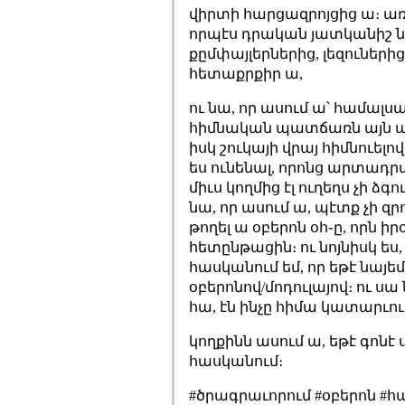
վիրտի հարցազրոյցից ա։ առա
որպէս դրական յատկանիշ նշ
քըմփայլերներից, լեզուներից 
հետաքրքիր ա,
ու նա, որ ասում ա՝ համալսա
հիմնական պատճառն այն ա, ո
իսկ շուկայի վրայ հիմնուելո
ես ունենալ, որոնց արտադրա
միւս կողմից էլ ուղեղս չի ձ
նա, որ ասում ա, պէտք չի զ
թողել ա օբերոն օհ֊ը, որն 
հետընթացին։ ու նոյնիսկ ես,
հասկանում եմ, որ եթէ նայե
օբերոնով/մոդուլայով։ ու սա 
հա, էն ինչը հիմա կատարւում
կողքինն ասում ա, եթէ գոնէ 
հասկանում։
#ծրագրաւորում #օբերոն #հ