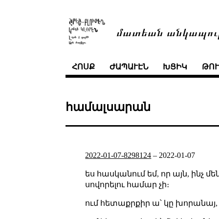
մատեան անկապու
ՀՈՍՔ
ԺԱՊԱՒԷՆ
ԽՑԻԿ
ԹՈ
համալսարան
2022-01-07-8298124
–
2022-01-07
ես հասկանում եմ, որ այն, ինչ
սովորելու համար չի։
ում հետաքրքիր ա՝ կը խորանայ,