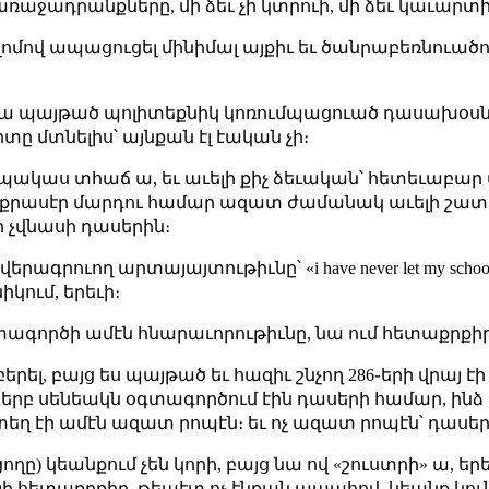
առաջադրանքները, մի ձեւ չի կտրուի, մի ձեւ կաւարտի, 
ոմով ապացուցել մինիմալ այքիւ եւ ծանրաբեռնուածո
 ա պայթած պոլիտեքնիկ կոռումպացուած դասախօսնե
 մտնելիս՝ այնքան էլ էական չի։
պակաս տհաճ ա, եւ աւելի քիչ ձեւական՝ հետեւաբար 
րքրասէր մարդու համար ազատ ժամանակ աւելի շատ 
ր չվնասի դասերին։
ագրուող արտայայտութիւնը՝ «i have never let my schooling 
իկում, երեւի։
ագործի ամէն հնարաւորութիւնը, նա ում հետաքրքիր 
բերել, բայց ես պայթած եւ հազիւ շնչող 286֊երի վրայ
երբ սենեակն օգտագործում էին դասերի համար, ինձ փո
յնտեղ էի ամէն ազատ րոպէն։ եւ ոչ ազատ րոպէն՝ դասե
ողը) կեանքում չեն կորի, բայց նա ով «շուստրի» ա, ե
լի հետաքրքիր, թեպէտ ոչ էնքան ապահով, կեանք կու