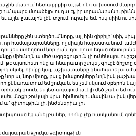
ջին մասում հետաքրքիր ա, թէ ոնց ա խօսում մարդու 
ում պարզ մտածելը։ ու դա էլ, իր տրամաբանութիւնն 
եւ այլն։ ջաւային չեն տշում, ուրախ եմ, իսկ սիին ու ս
րանները չեն ստեղծում նորը, այլ հին զիբիլի՝ սիի, սի
ր համալսարանները, ոչ միայն հայաստանում՝ ամէնուր
վ դու չես ստեղծում նոր բան, դու զուտ եղած ռեսուրս
նքը միեւնոյն ա մեծ ազդեցութիւն չի ունենալու ու շե
գում, թէ այսուհետ ոնց ա հնարաւոր շտկել, գուցէ ճիշտը
րոյից սկսել, հիմքը կայ, աշխատանքը գնահատել ա պէտ
իրօք նոր ա, նոր միտք, բայց իմացողները նոյնիսկ չաշ
 որ քննադատում եմ շուկան, ես չեմ սկսում օբերոն նայե
մ օրինակ գոուն, ես յետագայում աւելի մեծ շանս եմ ո
նաեւ մտքի շուկայի վրայ հիմնուելու մասին ա։ իսկ վերջ
 ա՝ գիտութիւն չի, ինժեներիա չի։
ստիպուած էք անել բաներ, որոնք չէք հասկանում, գոնէ
ամալսարան #շուկա #գիտութիւն