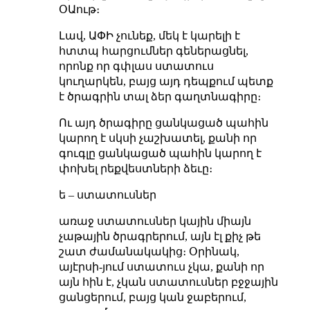
ՕԱութ։
Լավ, ԱՓԻ չունեք, մեկ է կարելի է
հտտպ հարցումներ գեներացնել,
որոնք որ գփլաս ստատուս
կուղարկեն, բայց այդ դեպքում պետք
է ծրագրին տալ ձեր գաղտնագիրը։
Ու այդ ծրագիրը ցանկացած պահին
կարող է սկսի չաշխատել, քանի որ
գուգլը ցանկացած պահին կարող է
փոխել րեքվեստների ձեւը։
ե – ստատուսներ
առաջ ստատուսներ կային միայն
չաթային ծրագրերում, այն էլ քիչ թե
շատ ժամանակակից։ Օրինակ,
այէրսի-յում ստատուս չկա, քանի որ
այն հին է, չկան ստատուսներ բջջային
ցանցերում, բայց կան ջաբերում,