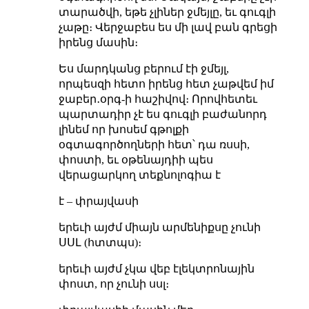
տարածվի, եթե չլիներ ջմեյլը, եւ գուգլի
չաթը։ Վերջաբես ես մի լավ բան գրեցի
իրենց մասին։
Ես մարդկանց բերում էի ջմեյլ,
որպեսզի հետո իրենց հետ չաթվեմ իմ
ջաբեր․օրգ-ի հաշիվով։ Որովհետեւ
պարտադիր չէ ես գուգլի բաժանորդ
լինեմ որ խոսեմ գթոլքի
օգտագործողների հետ՝ դա ռսսի,
փոստի, եւ օթենայդիի պես
վերացարկող տեքնոլոգիա է
է – փրայվասի
երեւի այժմ միայն արմենիքսը չունի
ՍՍԼ (հտտպս)։
երեւի այժմ չկա վեբ էլեկտրոնային
փոստ, որ չունի սսլ։