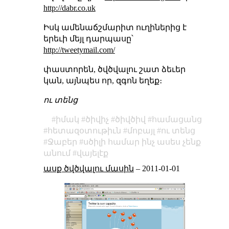
http://dabr.co.uk
Իսկ ամենաճշմարիտ ուղիներից է
երեւի մեյլ դարպասը՝
http://tweetymail.com/
փաստորեն, ծվծվալու շատ ձեւեր
կան, այնպես որ, զգոն եղեք։
ու տենց
իմակ
ծիվիչ
ծիվծիվ
համացանց
հետազօտութիւն
մոբայլ
ու տենց
Ջաբեր
սծիլի համար ինչ ասես չենք
անում
վայելէք
ասք ծվծվալու մասին
–
2011-01-01