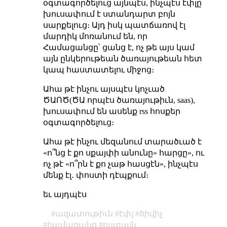
օգտագործելուց այնպէս, ինչպէս էփլը
խուսափում է ստանդարտ բոյն
սարքելուց։ Այդ իսկ պատճառով էլ
մարդիկ մոռանում են, որ
Համացանցը՝ ցանց է, ոչ թե այս կամ
այն ընկերութեան ծառայութեան հետ
կապ հաստատելու միջոց։
Ահա թէ ինչու այսպէս կոչւած
ԾԱՈԾ(ԾԱ որպէս ծառայութիւն, saas),
խուսափում են ասենք rss հոսքեր
օգտագործելուց։
Ահա թէ ինչու մեզանում տարածւած է
«ո՞նց է քո սքայփի անունը» հարցը», ու
ոչ թէ «ո՞րն է քո չաթ հասցէն», ինչպէս
մենք էլ․ փոստի դէպքում։
եւ այդպէս
ազատութիւն
էփլ
ծիվիչ
համացանց
ոստայն