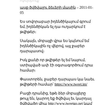
ֆեյսբուք
ասք ծվծվալու ձեւերի մասին
–
2011-01-
05
Ես սովորաբար իդենծիկայում գրում
եմ, իդենծիկան ել դա ուղարկում է
թվիթեր։
Սակայն, մոբայլի վրա ես կպնում եմ
իդենծիկային ոչ վեբով, այլ ջաբեր
դարպասով։
Իսկ քանի որ թվիթեր ել եմ նայում,
ստիպված ափ էի օգտագործում դրա
համար։
Փաստորեն, ջաբեր դարպաս կա նաեւ
թվիթերի համար՝
https://www.tweet.im/
Բացի դրանից, եթե ձեր մոբայլերը
թույլ են, կարող եք ծվծվալ եւ կարդալ
ծվծվածը վիա
http://www.tweetgo.net
կամ