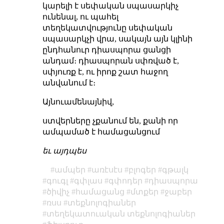
կարելի է սեփական սպասարկիչ
ունենալ, ու պահել
տեղեկատվությունը սեփական
սպասարկչի վրա, սակայն այն կլինի
ընդհանուր դիասպորա ցանցի
անդամ։ դիասպորան սփռված է,
սփյուռք է, ու իրոք շատ հաջող
անվանում է։
Այնուամենայնիվ,
ստվերները չքանում են, քանի որ
ամպամած է համացանցում
եւ այդպես
ամպեր
առէսէս
բլոգեր
գթալկ
գուգլ
գփլաս
գփոդեր
դիասպորա
ծիվիչ
համացանց
մտքեր
ջաբեր
ռսս
տեքնոլոգիաներ
տեղեկատուական տեքնոլոգիաներ