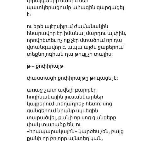
փրայվասիի մասին մեր
պատկերացումը ահագին զարգացել
է։
ու եթե այէրսիյում ժամանակին
հնարավոր էր իմանալ մարդու այփին,
որովհետեւ ոչ ոք չէր մտածում որ դա
վտանգավոր է, ապա այժմ ջաբերում
տեքնոլոգիան դա թույլ չի տալիս;
թ – քոփիրայթ
փաստացի քոփիրայթը թուլացել է։
առաջ շատ ավելի բարդ էր
հողինակային լուսանկարներ
կայքերում տեղադրել։ հետո, սոց
ցանցերում նրանք սկսեցին
տարածվել, քանի որ սոց ցանցերը
փակ տարածք են, ու
«հրապարակային» կարծես չեն, բայց
քանի որ բոլորը այնտեղ կան,