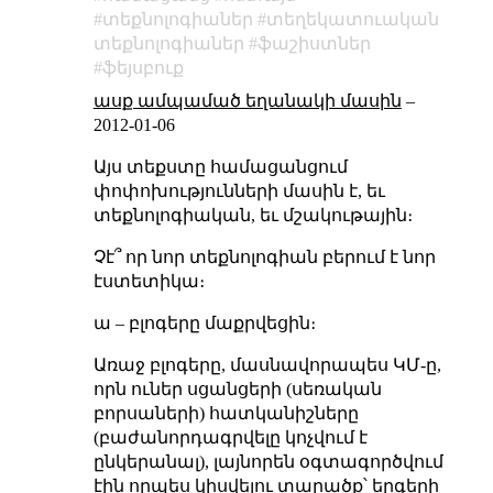
տեքնոլոգիաներ
տեղեկատուական
տեքնոլոգիաներ
ֆաշիստներ
ֆեյսբուք
ասք ամպամած եղանակի մասին
–
2012-01-06
Այս տեքստը համացանցում
փոփոխությունների մասին է, եւ
տեքնոլոգիական, եւ մշակութային։
Չէ՞ որ նոր տեքնոլոգիան բերում է նոր
էստետիկա։
ա – բլոգերը մաքրվեցին։
Առաջ բլոգերը, մասնավորապես ԿՄ-ը,
որն ուներ սցանցերի (սեռական
բորսաների) հատկանիշները
(բաժանորդագրվելը կոչվում է
ընկերանալ), լայնորեն օգտագործվում
էին որպես կիսվելու տարածք՝ երգերի