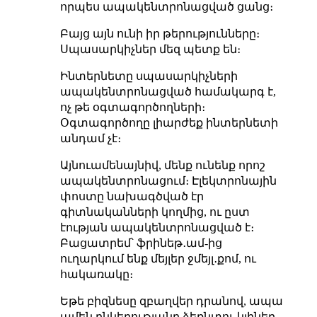
որպես ապակենտրոնացված ցանց։
Բայց այն ունի իր թերությունները։
Սպասարկիչներ մեզ պետք են։
Ինտերնետը սպասարկիչների
ապակենտրոնացված համակարգ է,
ոչ թե օգտագործողների։
Օգտագործողը լիարժեք ինտերնետի
անդամ չէ։
Այնուամենայնիվ, մենք ունենք որոշ
ապակենտրոնացում։ Էլեկտրոնային
փոստը նախագծված էր
գիտնականների կողմից, ու ըստ
էության ապակենտրոնացված է։
Բացատրեմ՝ ֆրինեթ․ամ-ից
ուղարկում ենք մեյլեր ջմեյլ․քոմ, ու
հակառակը։
Եթե բիզնեսը զբաղվեր դրանով, ապա
ամեն ընկերությանը ձեռնտու կլիներ