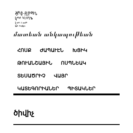
մատեան անկապութեան
ՀՈՍՔ
ԺԱՊԱՒԷՆ
ԽՑԻԿ
ԹՈՒԱՆՇԱՅԻՆ
ՈՍՊՆԵԱԿ
ՏԵՍԱԾՐԻՉ
ՎԱՅՐ
ԿԱՏԵԳՈՐԻԱՆԵՐ
ՊԻՏԱԿՆԵՐ
ծիվիչ