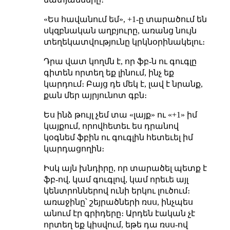
«Ես հավանում եմ», +1-ը տարածում են
սկզբնական աղբյուրը, առանց նույն
տեղեկատվությունը կրկնօրինակելու։
Դրա վատ կողմն է, որ ֆբ-ն ու գուգլը
գիտեն որտեղ եք լինում, ինչ եք
կարդում։ Բայց դե մեկ է, լավ է նրանք,
քան մեր այրյունոտ գբն։
Ես ինձ թույլ չեմ տա «լայք» ու «+1» իմ
կայքում, որովհետեւ ես դրանով
կօգնեմ ֆբին ու գուգլին հետեւել իմ
կարդացողին։
Իսկ այն խնդիրը, որ տարածել պետք է
ֆբ-ով, կամ գուգլով, կամ որեւե այլ
կենտրոններով ունի երկու լուծում։
առաջինը՝ շեյրածների ռսս, ինչպես
անում էր գրիդերը։ Արդեն էական չէ
որտեղ եք կիսվում, եթե դա ռսս-ով