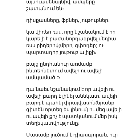
այնուամենայնիվ, ամպերը
շատանում են։
դիսքասները, ֆբներ, յութուբներ։
կա վիդեո ռսս, որը նշանակում է որ
կարելի է բաժանորդագրվել մեդիա
ռսս րիդերով(միրո, գփոդեր) ոչ
պարտադիր յութուբ ալիքի։
բայց ընդհանուր առմամբ
ինտերնետում ավելի ու ավելի
ամպամած է։
դա նաեւ նշանակում է որ ավելի ու
ավելի բարդ է լինել աննկատ, ավելի
բարդ է պահել փրայվասին(նրանք
գիտեն որտեղ ես լինում) ու մեզ ավելի
ու ավելի քիչ է պատկանում մեր իսկ
տեղեկատվությունը։
Մասամբ լուծում է դիասպորան, ուր