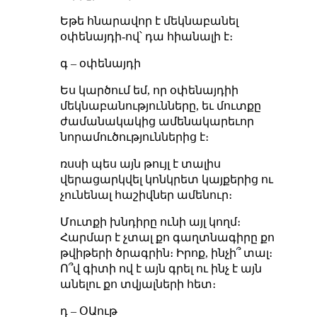
Եթե հնարավոր է մեկնաբանել
օփենայդի-ով՝ դա հիանալի է։
գ – օփենայդի
Ես կարծում եմ, որ օփենայդիի
մեկնաբանությունները, եւ մուտքը
ժամանակակից ամենակարեւոր
նորամուծություններից է։
ռսսի պես այն թույլ է տալիս
վերացարկվել կոնկրետ կայքերից ու
չունենալ հաշիվներ ամենուր։
Մուտքի խնդիրը ունի այլ կողմ։
Հարմար է չտալ քո գաղտնագիրը քո
թվիթերի ծրագրին։ Իրոք, ինչի՞ տալ։
Ո՞վ գիտի ով է այն գրել ու ինչ է այն
անելու քո տվյալների հետ։
դ – ՕԱութ