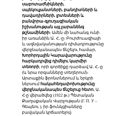
սաբոտաժնիկների,
սպեկուլյանտների, բանդիտների և
դավադիրների, լրտեսների և
բանվորա-գյուղացիական
իշխանության այլ
չարանենգ
թշնամիների
։ Ամեն մի նահանգ ունի
իր առանձին Ա․ Հ․-ը։ Բուրժուազիայի
և ազնվականության դիմադրությունը
վերջնականապես ճնշելու համար,
Խորհրդային Կարավարությունը
հարկադրվեց
դիմելու
կարմիր
տեռորի
, որի գործիքը դարձավ Ա․ Հ․-ը
(և նրա որգանները տեղերում)։
Արտաքին ֆրոնտներում և երկրի
ներսում
հակահեղափոխությունը
վերջնականապես ճնշելուց հետո
, Ա․
Հ-ը վերածվեց (1922 թ․) Պետական
Քաղաքական Վարչության (Г. П. У –
Գեպեու ), իր ֆունկցիաները
բավական կրճատելով։