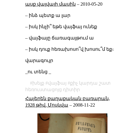
ասք վայվայի մասին
–
2010-05-20
– ինձ պետք ա լար
– իսկ ինչի՞ եթե վայֆայ ունեք
– վայֆայը ճառագայթում ա
– իսկ դուք հեռախոսո՞վ խոսու՞մ եք։
վարագույր
_ու տենց _
խելք
վայֆայ
քիչ կարդա շատ
հեռուստացոյց դիտիր
Հայերեն քաղաքական բառարան,
1928 թիվ, Մոսկվա
–
2008-11-22