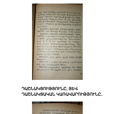
ԴԱՇՆԱԿՑՈՒԹՅՈՒՆԸ, ՅԵՎ
ԴԱՇՆԱԿՑԱԿԱՆ ԿԱՌԱՎԱՐՈՒԹՅՈՒՆԸ․