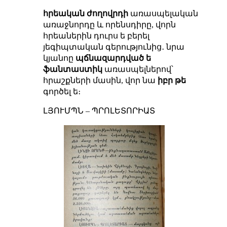
հրեական ժողովրդի
առասպելական
առաջնորդը և որենսդիրը, վորն
հրեաներին դուրս ե բերել
յեգիպտական գերությունից․ նրա
կյանոը
պճնազարդված ե
ֆանտաստիկ
առասպելներով՝
հրաշքների մասին, վոր նա
իբր թե
գործել ե։
ԼՅՈՒՄՊՆ – ՊՐՈԼԵՏՈՐԻԱՏ