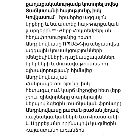
քաղաքականությամբ
կոտորել տվեց
Տաճկստանի հայությունը
, իսկ
Կովկասում –
հրահրեց ազգային
կրքերը և նպաստեց հայ-թուրքական
ջարդերին**
։ Յերբ Հոկտեմբերյան
հեղափոխությունից հետո
Անդրկովկասը ՌՊՍՖՀ-ից անջատվեց,
ազգային կուսակցությունների
(մենշեվիկների, դաշնակցականներ,
երերների և մուսավաթիստների)
գլխավորությամբ հիմնվեց
Անդրկովկասյան
Հանրապետությունը, իսկ
հետագայում, կարճ միջոցից հետ (երբ
չռուս զինվորները տարերային
կերպով ձգեցին տաճկական ֆրոնտը)
Անդրկովկասը բաժան-բաժան յեղավ
,
դաշնակցականներն ևս (Վրաստանի
և Ադրբեջանի որինակով) կազմեցին
Հայաստանի առանձին