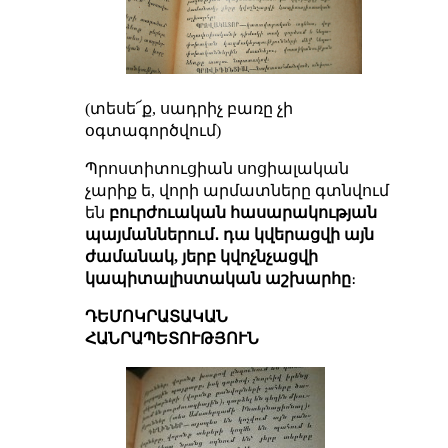
(տեսե՜ք, սադրիչ բառը չի
օգտագործվում)
Պրոստիտուցիան սոցիալական
չարիք ե, վորի արմատները գտնվում
են
բուրժուական հասարակության
պայմաններում․ դա կվերացվի այն
ժամանակ, յերբ կվոչնչացվի
կապիտալիստական աշխարհը
։
ԴԵՄՈԿՐԱՏԱԿԱՆ
ՀԱՆՐԱՊԵՏՈՒԹՅՈՒՆ