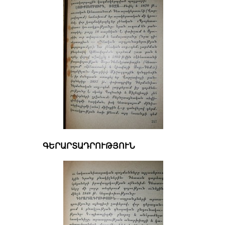
ԳԵՐԱՐՏԱԴՐՈՒԹՅՈՒՆ