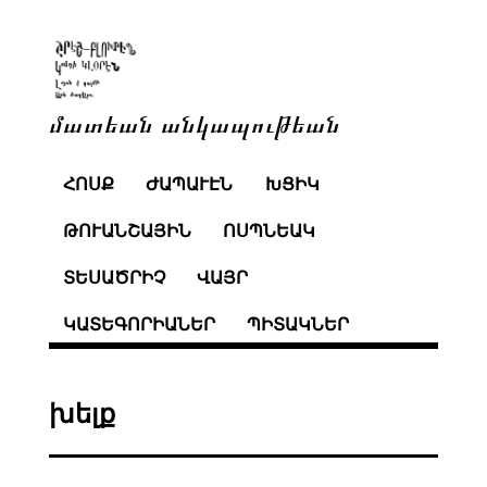
մատեան անկապութեան
ՀՈՍՔ
ԺԱՊԱՒԷՆ
ԽՑԻԿ
ԹՈՒԱՆՇԱՅԻՆ
ՈՍՊՆԵԱԿ
ՏԵՍԱԾՐԻՉ
ՎԱՅՐ
ԿԱՏԵԳՈՐԻԱՆԵՐ
ՊԻՏԱԿՆԵՐ
խելք