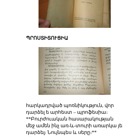
ՊՐՈՍՏԻՏՈՒՑԻԱ
հարկադրված պոռնիկություն, վոր
դարձել ե արհեստ – պրոֆեսիա։
**Բուրժուական հասարակության
մեջ ամեն ինչ առ-և-տուրի առարկա յե
դարձել։ Նույնպես և սերը։**