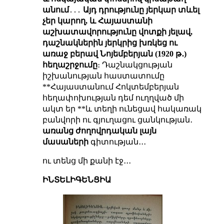
անում
․․․
Այդ դրությունը յերկար տևել
չեր կարող, և Հայաստանի
աշխատավորությունը վոտքի յելավ,
դաշնակներին յերկրից խռկեց ու
առաջ բերավ Նոյեմբերյան (1920 թ․)
հեղաշրջումը
։ Դաշնակցության
իշխանության հաստատումը
**Հայաստանում Հոկտեմբերյան
հեղափոխության դեմ ուղղված մի
ակտ եր **և տեղի ունեցավ հակառակ
բանվորի ու գյուղացու ցանկության․
առանց ժողովրդական լայն
մասաների
գիտության․․․
ու տենց մի քանի էջ․․․
ԻՆՏԵԼԻԳԵՆՑԻԱ