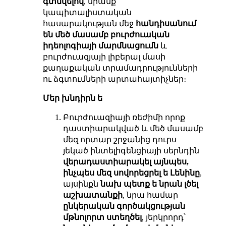
գտնվելով
, նրանք
կապիտալիստական
հասարակության մեջ
հանդիսանում
են մեծ մասամբ բուրժուական
իդեոլոգիայի մարմնացումն
և
բուրժուազյայի լիբերալ մասի
քաղաքական տրամադրությունների
ու ձգտումների արտահայտիչներ։
Մեր խնդիրն ե
Բուրժուազիայի ռեժիմի որոք
դաստիարակված և մեծ մասամբ
մեզ որտար շրջանից դուրս
յեկած ինտելիգենցիայի սերնդին
վերադաստիարակել այնպես,
ինչպես մեզ սովորեցրել ե Լենինը
,
այսինքն
նախ պետք ե նրան լծել
աշխատանքի
, նրա համար
ընկերական գործակցության
մթնոլորտ ստեղծել
, յերկրորդ՝