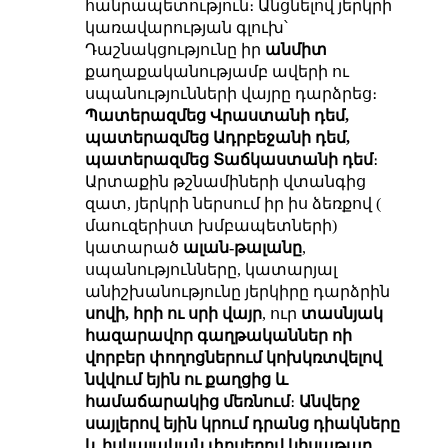
հանրապետություն։ Անցնելով յերկրի
կառավարության գլուխ՝
Դաշնակցությունը իր
անմիտ
քաղաքականությամբ ավերի ու
սպանությունների վայրը դարձրեց։
Պատերազմեց Վրաստանի դեմ,
պատերազմեց Ադրբեջանի դեմ,
պատերազմեց Տաճկաստանի դեմ
։
Արտաքին թշնամիների վտանգից
զատ, յերկրի ներսում իր իս ձեռքով (
մաուզերիստ խմբապետների)
կատարած
ալան-թալանը
,
սպանությունները, կատարյալ
անիշխանությունը յերկիրը դարձրին
սովի, հրի ու սրի վայր
, ուր
տասնյակ
հազարավոր գաղթականներ ոի
վորբեր փողոցներում կոխկռտվելով
նվվում եյին ու քաղցից և
համաճարակից մեռնում
։
Անվերջ
սայլերով եյին կրում դրանց դիակները
և հսկայական փոսերով կիսաթաղ