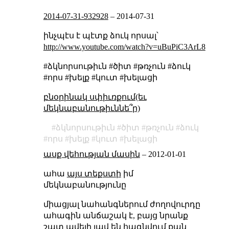
2014-07-31-932928
–
2014-07-31
ինչպէս է պէտք ձուկ որսալ՝
http://www.youtube.com/watch?v=uBuPiC3ArL8
#ձկնորսութիւն #ծիտ #թռչուն #ձուկ
#որս #խելք #կուտ #խելացի
բնօրինակ սփիւռքում(եւ
մեկնաբանութիւննե՞ր)
ձկնորսութիւն
ծիտ
թռչուն
ձուկ
որս
խելք
կուտ
խելացի
ասք վեհության մասին
–
2012-01-01
ահա
այս տեքստի
իմ
մեկնաբանությունը
միացյալ նահանգներում ժողովուրդը
ահագին անճաշակ է, բայց նրանք
շատ ավելի լավ են հագնվում քան