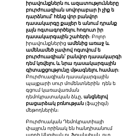
իրավունքներն ու ազատությունները
բուրժուազիան սովորաբար ի չիք ե
դարձնում՝ հենց վոր բանվոր
դասակարգը քայլեր ե անում դրանք
լայն ոգտագործելու հոգուտ իր
դասակարգային շահերի
։ Բոլոր
իրավունքներից
ամենից առաջ և
ամենամեծ չափով ոգտվում ե
բուրժուազիան՝ բանվոր դասակարգի
դեմ կռվելու և նրա դասակարգային
գիտաքցությունը
մթագնելու
համար
։
Բուրժուազիան դասակարգային
պայքարի սուր մոմենտներին դեն ե
գցում կառավառման
դեմոկրատական ձևը,
անցնելով
բացարձակ բռնության
(ֆաշիզմ)
մեթոդներին։
Բուրժուական Դեմոկրատիայի
փայլուն որինակ են հանդիսանում
արդի Անգլիան ու Ֆրանսիան, ուր