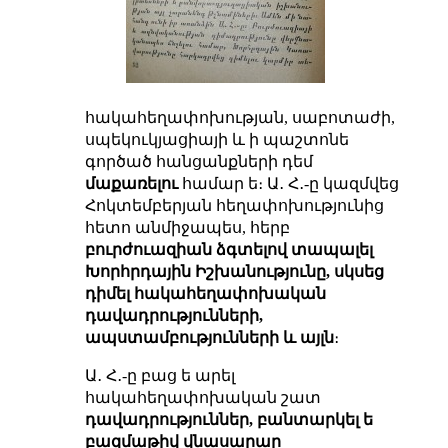
հակահեղափոխության, սաբոտաժի,
սպեկուկյացիայի և ի պաշտոնե
գործած հանցանքների դեմ
մաքառելու
համար ե։ Ա․ Հ․-ը կազմվեց
Հոկտեմբերյան հեղափոխությունից
հետո անմիջապես, հերբ
բուրժուազիան ձգտելով տապալել
Խորհրդային Իշխանությունը, սկսեց
դիմել հակահեղափոխական
դավադրությունների,
ապստամբությունների և այլն
։
Ա․ Հ․-ը բաց ե արել
հակահեղափոխական շատ
դավադրություններ, բանտարկել ե
բազմաթիվ վնասարար