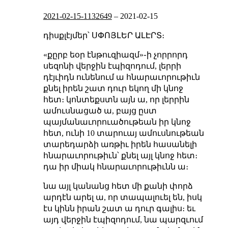
2021-02-15-1132649
–
2021-02-15
դիսքլէյմեր՝ ՍՓՈՅԼԵՐ ԱԼԷՐՏ։
«քըրբ եօր էնթուզիազմ»֊ի չորրորդ
սեզոնի վերջին էպիզոդում, լերրի
դէյւիդն ունենում ա հնարաւորութիւն
քնել իրեն շատ դուր եկող մի կնոջ
հետ։ կոնտեքստն այն ա, որ լերրին
ամուսնացած ա, բայց ըստ
պայմանաւորուածութեան իր կնոջ
հետ, ունի 10 տարուայ ամուսնութեան
տարեդարձի առթիւ իրեն հասանելի
հնարաւորութիւն՝ քնել այլ կնոջ հետ։
դա իր միակ հնարաւորութիւնն ա։
նա այլ կանանց հետ մի քանի փորձ
արդէն արել ա, որ տապալուել են, իսկ
էս կինն իրան շատ ա դուր գալիս։ եւ
այդ վերջին էպիզոդում, նա պարզւում