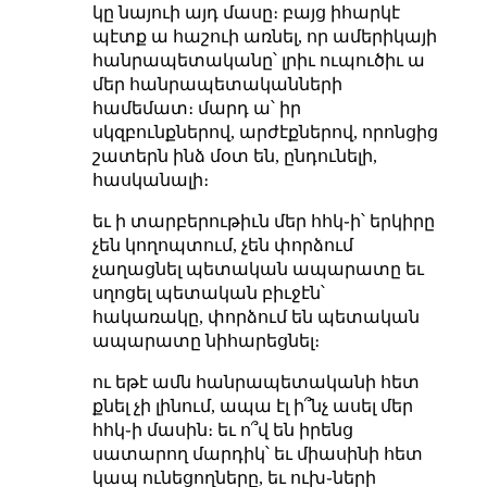
կը նայուի այդ մասը։ բայց իհարկէ
պէտք ա հաշուի առնել, որ ամերիկայի
հանրապետականը՝ լրիւ ուպուծիւ ա
մեր հանրապետականների
համեմատ։ մարդ ա՝ իր
սկզբունքներով, արժէքներով, որոնցից
շատերն ինձ մօտ են, ընդունելի,
հասկանալի։
եւ ի տարբերութիւն մեր հհկ֊ի՝ երկիրը
չեն կողոպտում, չեն փորձում
չաղացնել պետական ապարատը եւ
սղոցել պետական բիւջէն՝
հակառակը, փորձում են պետական
ապարատը նիհարեցնել։
ու եթէ ամն հանրապետականի հետ
քնել չի լինում, ապա էլ ի՞նչ ասել մեր
հհկ֊ի մասին։ եւ ո՞վ են իրենց
սատարող մարդիկ՝ եւ միասինի հետ
կապ ունեցողները, եւ ուխ֊ների