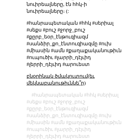
նուիրեալները, էն հհկ֊ի
նուիրեալները։ (:
#հանրապետական #հհկ #սերիալ
#սեքս #բուշ #ջորջ_բուշ
#քըրբ_եօր_էնթուզիազմ
#սանձիր_քո_էնտուզիազմը #ուխ
#միասին #ամն #քաղաքականութիւն
#ուպուծիւ #լարրի_դէյւիդ
#լերրի_դէյւիդ #արուեստ
բնօրինակ ծմակուտում(եւ
մեկնաբանութիւննե՞ր)
հանրապետական
հհկ
սերիալ
սեքս
բուշ
ջորջ_բուշ
քըրբ_եօր_էնթուզիազմ
սանձիր_քո_էնտուզիազմը
ուխ
միասին
ամն
քաղաքականութիւն
ուպուծիւ
լարրի_դէյւիդ
լերրի_դէյւիդ
արուեստ