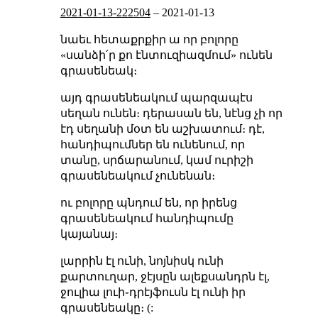
2021-01-13-222504
–
2021-01-13
նաեւ հետաքրքիր ա որ բոլորը
«սանձի՛ր քո էնտուզիազմում» ունեն
գրասենեակ։
այդ գրասենեակում պարզապէս
սեղան ունեն։ դերասան են, նէնց չի որ
էդ սեղանի մօտ են աշխատում։ դէ,
հանդիպումներ են ունենում, որ
տանը, սրճարանում, կամ ուրիշի
գրասենեակում չունենան։
ու բոլորը պնդում են, որ իրենց
գրասենեակում հանդիպումը
կայանայ։
լարրին էլ ունի, նոյնիսկ ունի
քարտուղար, ջէյսըն ալեքսանդրն էլ,
ջուլիա լուի֊դրէյֆուսն էլ ունի իր
գրասենեակը։ (: