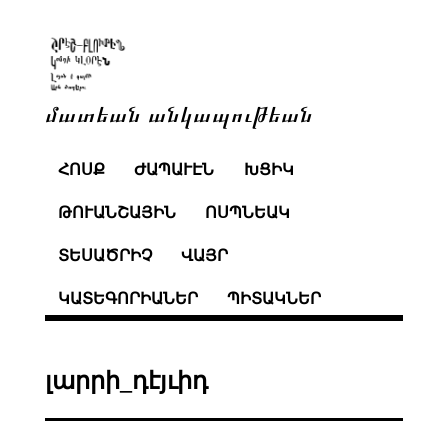
մատեան անկապութեան
ՀՈՍՔ
ԺԱՊԱՒԷՆ
ԽՑԻԿ
ԹՈՒԱՆՇԱՅԻՆ
ՈՍՊՆԵԱԿ
ՏԵՍԱԾՐԻՉ
ՎԱՅՐ
ԿԱՏԵԳՈՐԻԱՆԵՐ
ՊԻՏԱԿՆԵՐ
լարրի_դէյւիդ