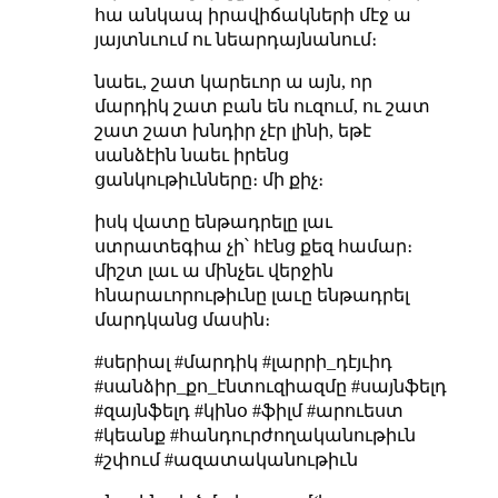
հա անկապ իրավիճակների մէջ ա
յայտնւում ու նեարդայնանում։
նաեւ, շատ կարեւոր ա այն, որ
մարդիկ շատ բան են ուզում, ու շատ
շատ շատ խնդիր չէր լինի, եթէ
սանձէին նաեւ իրենց
ցանկութիւնները։ մի քիչ։
իսկ վատը ենթադրելը լաւ
ստրատեգիա չի՝ հէնց քեզ համար։
միշտ լաւ ա մինչեւ վերջին
հնարաւորութիւնը լաւը ենթադրել
մարդկանց մասին։
#սերիալ #մարդիկ #լարրի_դէյւիդ
#սանձիր_քո_էնտուզիազմը #սայնֆելդ
#զայնֆելդ #կինօ #ֆիլմ #արուեստ
#կեանք #հանդուրժողականութիւն
#շփում #ազատականութիւն