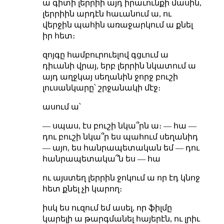
ա գիտի լերրիի այդ իրաւունքի մասին,
լերրիին արդէն հաւանում ա, ու
վերջին պահին առաջարկում ա քնել
իր հետ։
զոյգը համբուրուելով գցւում ա
դիւանի վրայ, երբ լերրին նկատում ա
այդ աղջկայ սեղանին ջորջ բուշի
լուսանկարը՝ շրջանակի մէջ։
ասում ա՝
— սպաս, էս բուշի նկա՞րն ա։ — հա —
դու բուշի նկա՞ր ես պահում սեղանիդ
— այո, ես հանրապետական եմ — դու
հանրապետակա՞ն ես — հա
ու այստեղ լերրին ջոկում ա որ էդ կնոջ
հետ քնել չի կարող։
իսկ ես ուզում եմ ասել, որ ֆիլմը
կարելի ա թարգմանել հայերէն, ու լրիւ