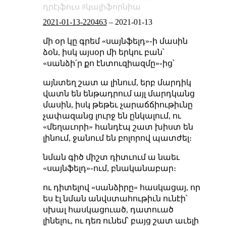
դրէյֆուս
կալիֆորնիա
2021-01-13-220463
–
2021-01-13
մի օր կը գրեմ «սայնֆելդ»֊ի մասին
ձօն, իսկ այսօր մի երկու բան՝
«սանձի՛ր քո էնտուզիազմը»֊ից՝
այնտեղ շատ ա լինում, երբ մարդիկ
վատն են ենթադրում այլ մարդկանց
մասին, իսկ թեթեւ չարաճճիութիւնը
չափազանց լուրջ են ընկալում, ու
«մեղաւորի» հանդէպ շատ խիստ են
լինում, ջանում են բոլորով պատժել։
նման գիծ միշտ դիտւում ա նաեւ
«սայնֆելդ»֊ում, բնականաբար։
ու դիտելով «սանձիրը» հասկացայ, որ
ես էլ նման անվստահութիւն ունէի՝
սխալ հասկացուած, դատուած
լինելու, ու դեռ ունեմ՝ բայց շատ աւելի