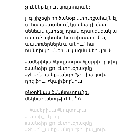
չունենք էլի էդ կուլտուրան։
յ․ գ․ յիշեցի որ ծանօթ սփիւռքահայն էլ
ա հայաստանում, կասկադի մօտ
սենեակ վարձել, դրան գրասենեակ ա
ասում։ այնտեղ եւ աշխատում ա,
պատուերներն ա անում, հա
հանդիպումներ ա կազմակերպում։
#ամերիկա #կուլտուրա #լարրի_դէյւիդ
#սանձիր_քո_էնտուզիազմը
#ջէյսըն_ալեքսանդր #ջուլիա_լուի-
դրէյֆուս #կալիֆորնիա
բնօրինակ ծմակուտում(եւ
մեկնաբանութիւննե՞ր)
ամերիկա
կուլտուրա
լարրի_դէյւիդ
սանձիր_քո_էնտուզիազմը
ջէյսըն_ալեքսանդր
ջուլիա_լուի-