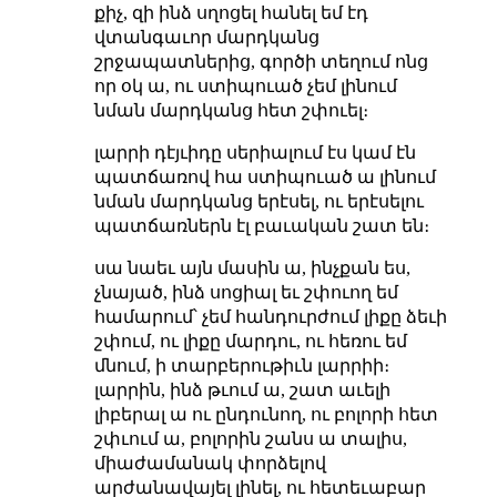
քիչ, զի ինձ սղոցել հանել եմ էդ
վտանգաւոր մարդկանց
շրջապատներից, գործի տեղում ոնց
որ օկ ա, ու ստիպուած չեմ լինում
նման մարդկանց հետ շփուել։
լարրի դէյւիդը սերիալում էս կամ էն
պատճառով հա ստիպուած ա լինում
նման մարդկանց երէսել, ու երէսելու
պատճառներն էլ բաւական շատ են։
սա նաեւ այն մասին ա, ինչքան ես,
չնայած, ինձ սոցիալ եւ շփուող եմ
համարում՝ չեմ հանդուրժում լիքը ձեւի
շփում, ու լիքը մարդու, ու հեռու եմ
մնում, ի տարբերութիւն լարրիի։
լարրին, ինձ թւում ա, շատ աւելի
լիբերալ ա ու ընդունող, ու բոլորի հետ
շփւում ա, բոլորին շանս ա տալիս,
միաժամանակ փորձելով
արժանավայել լինել, ու հետեւաբար