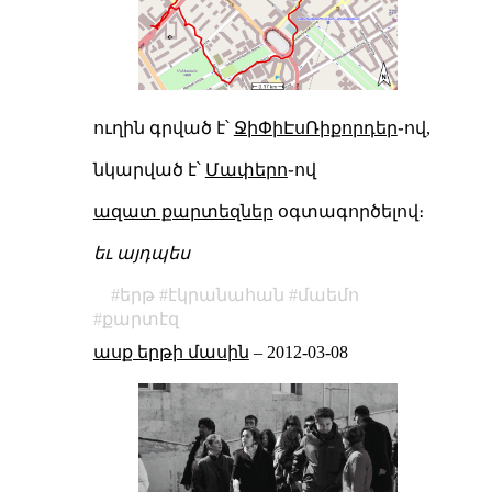
ուղին գրված է՝
ՋիՓիԷսՌիքորդեր
֊ով,
նկարված է՝
Մափերո
֊ով
ազատ քարտեզներ
օգտագործելով։
եւ այդպես
երթ
էկրանահան
մաեմո
քարտէզ
ասք երթի մասին
–
2012-03-08