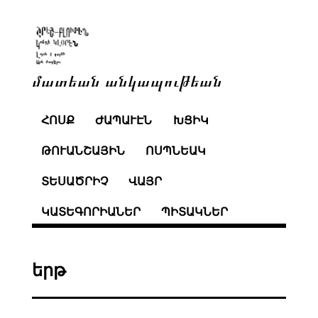
մատեան անկապութեան
ՀՈՍՔ
ԺԱՊԱՒԷՆ
ԽՑԻԿ
ԹՈՒԱՆՇԱՅԻՆ
ՈՍՊՆԵԱԿ
ՏԵՍԱԾՐԻՉ
ՎԱՅՐ
ԿԱՏԵԳՈՐԻԱՆԵՐ
ՊԻՏԱԿՆԵՐ
երթ