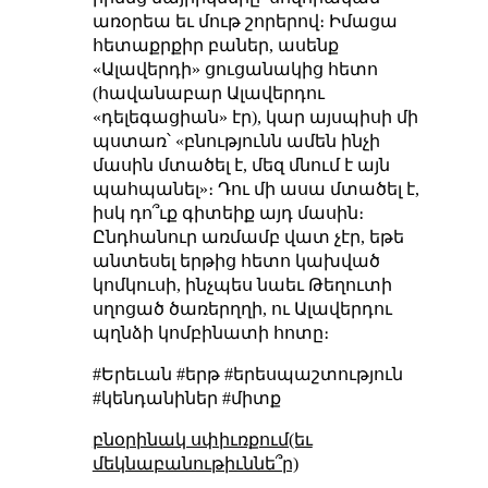
առօրեա եւ մութ շորերով։ Իմացա
հետաքրքիր բաներ, ասենք
«Ալավերդի» ցուցանակից հետո
(հավանաբար Ալավերդու
«դելեգացիան» էր), կար այսպիսի մի
պստառ՝ «բնությունն ամեն ինչի
մասին մտածել է, մեզ մնում է այն
պահպանել»։ Դու մի ասա մտածել է,
իսկ դո՞ւք գիտեիք այդ մասին։
Ընդհանուր առմամբ վատ չէր, եթե
անտեսել երթից հետո կախված
կոմկուսի, ինչպես նաեւ Թեղուտի
սղոցած ծառերղղի, ու Ալավերդու
պղնձի կոմբինատի հոտը։
#Երեւան #երթ #երեսպաշտություն
#կենդանիներ #միտք
բնօրինակ սփիւռքում(եւ
մեկնաբանութիւննե՞ր)