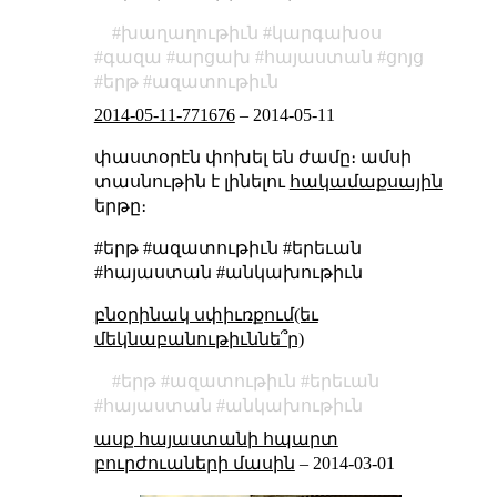
խաղաղութիւն
կարգախօս
գազա
արցախ
հայաստան
ցոյց
երթ
ազատութիւն
2014-05-11-771676
–
2014-05-11
փաստօրէն փոխել են ժամը։ ամսի
տասնութին է լինելու
հակամաքսային
երթը։
#երթ #ազատութիւն #երեւան
#հայաստան #անկախութիւն
բնօրինակ սփիւռքում(եւ
մեկնաբանութիւննե՞ր)
երթ
ազատութիւն
երեւան
հայաստան
անկախութիւն
ասք հայաստանի հպարտ
բուրժուաների մասին
–
2014-03-01