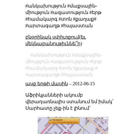
#անկախություն #մաքսային֊
միություն #ազատություն #երթ
#համակարգ #տոն #քաղաք#
#արտագաղթ #հայաստան
բնօրինակ սփիւռքում(եւ
մեկնաբանութիւննե՞ր)
անկախություն
մաքսային֊
միություն
ազատություն
երթ
համակարգ
տոն
քաղաք
արտագաղթ
հայաստան
ասք երթի մասին
–
2012-06-15
Աֆրիկյանների ակումբ
վերադառնալիս ստանում եմ իմակ՝
Սարհատը չեք֊ին է լինում՝