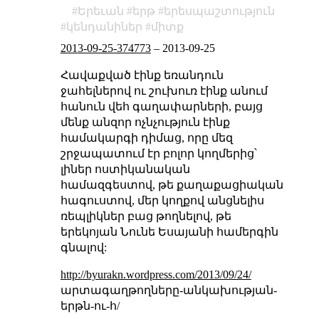
Երեւան
երթ
երեսպաշտություն
կենդանիներ
միտք
2013-09-25-374773
–
2013-09-25
Հավաքված էինք եռանդուն
ջահելներով ու շուխուռ էինք անում
հանուն վեհ գաղափարների, բայց
մենք անզոր ոչնչություն էինք
համակարգի դիմաց, որը մեզ
շրջապատում էր բոլոր կողմերից՝
լիներ ոստիկանական
համազգեստով, թե քաղաքացիական
հագուստով, մեր կողքով անցնելիս
ռեպլիկներ բաց թողնելով, թե
երեկոյան Նունե Եսայանի համերգին
գնալով:
http://byurakn.wordpress.com/2013/09/24/
արտագաղթողները-անկախության-
երթն-ու-հ/