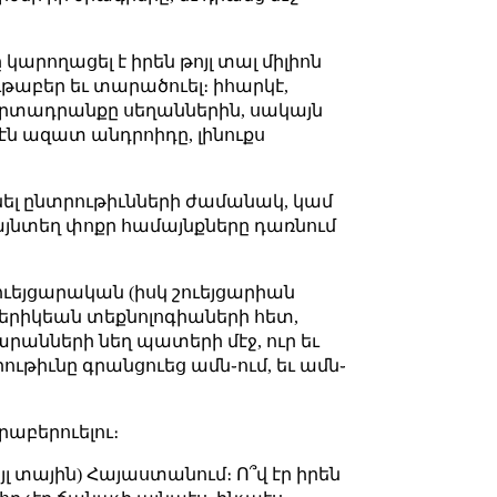
 կարողացել է իրեն թոյլ տալ միլիոն
ութաբեր եւ տարածուել։ իհարկէ,
 արտադրանքը սեղաններին, սակայն
էն ազատ անդրոիդը, լինուքս
լինել ընտրութիւնների ժամանակ, կամ
 այնտեղ փոքր համայնքները դառնում
 շուեյցարական (իսկ շուեյցարիան
ամերիկեան տեքնոլոգիաների հետ,
արանների նեղ պատերի մէջ, ուր եւ
ւթիւնը գրանցուեց ամն֊ում, եւ ամն֊
րաբերուելու։
ոյլ տային) Հայաստանում։ Ո՞վ էր իրեն