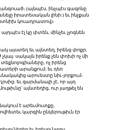
անգուած։ (այնպէս, ինչպէս գազոնը
նելը իրատեսական լինի։) եւ ինչքան
բրատնիխ կուադրատով)։
այդպէս էլ կը փտեն, մինչեւ չյոգնեն
նակ այստեղ եւ այնտեղ, իրենց փոքր,
կայ։ սակայն իրենք չեն փոխի ոչ մի
ց տեքնոլոգիաները, ոչ իրենց
ատերի արանքում։ եւ դեռ
նակակից արուեստը նիւ֊յորքում։
սից։ եւ զարմանալի չէ, որ այդ
ւթիւնը՝ այնտեղից, ուր յաղթել են
ինակում է արեւմուտքը,
ովհետեւ կարգին ընկերութիւն էր
եսուներեք եւ երեսունչորս