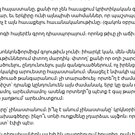
լ հայաստանը, քանի որ չեն հաւաքում կրիտիկական զ
ար, եւ երկիրը ունի այնպիսի սահմաններ, որ պաշտպա
քիչ է այն հաւաքելու հաւանականութիւնը։ (զակոն օ
գի հայերէն գրող դիասպորայում։ որոնց թիւը չի աճի։ 
ոնկոնֆորմիզմ գոյութիւն չունի։ իհարկէ կան, մեն֊մե
թիւններում փտող մարդիկ։ փտող՝ քանի որ օդի շարժ չ
ուելու, ընդունուելու լայն զանգուածներում, ոչ իրեն
կակից արուեստը հայաստանում։ մնացել է նփակի պ
ուած թանգարանում։ չի տարածուել։ որտե՞ղ է ժամա
շտ՝ դրանք կընդունուեն այն ժամանակ, երբ կը գան դր
ոլ, արեւմտամոլ։ ասենք որտեղի՞ց պէտք է գայ թարմո
 յաղթում՝ արեւմուտքում։
րը՝ չինաստանում։ ի՞նչ է անում չինաստանը՝ կրկնօր
ագծերը։ ինչո՞ւ սոնի ուոլքմենը չդարձաւ այֆոն։ որ
ստ՝ էփլի պէս։
եռահասներն աւելի են տարբերւում իրարից, քան եր