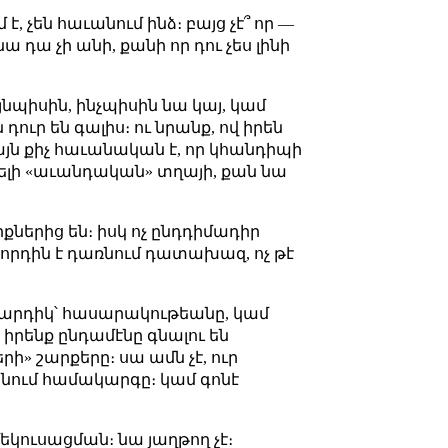
է, չեն հաւանում ինձ։ բայց չէ՞ որ —
 դա չի անի, քանի որ դու չես լինի
յնպիսին, ինչպիսին նա կայ, կամ
ուր են գալիս։ ու նրանք, ով իրեն
իայն քիչ հաւանական է, որ կհանդիպի
ւելի «աւանդական» տղայի, քան նա
ներից են։ իսկ ոչ ընդդիմադիր
րդին է դառնում դատախազ, ոչ թէ
 մարդիկ՝ հասարակութեանը, կամ
, իրենք ընդամէնը գնալու են
ի» շարքերը։ սա ամն չէ, ուր
 անում համակարգը։ կամ գոնէ
ամեկուսացման։ նա յաղթող չէ։