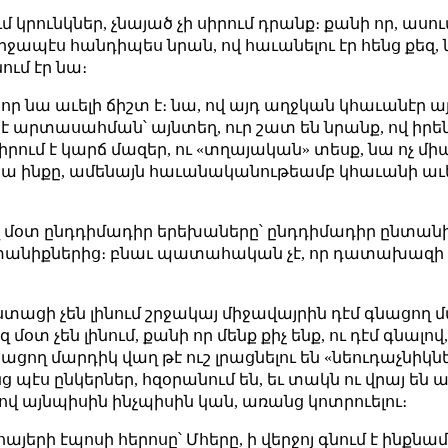
մ կրունկներ, չնայած չի սիրում դրանք։ քանի որ, ասում 
ջապէս հանդիպես նրան, ով հաւանելու էր հենց քեզ, նա
ում էր նա։
որ նա աւելի ճիշտ է։ նա, ով այդ աղջկան կհաւանէր ա
է արտասահման՝ այնտեղ, ուր շատ են նրանք, ով իրեն դ
 սիրում է կարճ մազեր, ու «տղայական» տեսք, նա ոչ մ
ւ նա ինքը, ամենայն հաւանականութեամբ կհաւանի ա
զ մօտ ընդդիմադիր երեխաները՝ ընդդիմադիր ընտանիք
նտանիքներից։ բնաւ պատահական չէ, որ դատախազի ո
ստացի չեն լինում շրջակայ միջավայրին դէմ գնացող
մօտ չեն լինում, քանի որ մենք քիչ ենք, ու դէմ գնալով
ցող մարդիկ վաղ թէ ուշ լրացնելու են «նեուդաչնիկներ
ց պէս ընկերներ, հզօրանում են, եւ տակն ու վրայ են
ով այնպիսին ինչպիսին կան, առանց կոտրուելու։
 հայերի էպոսի հերոսը՝ Մհերը, ի վերջոյ գնում է ինքն