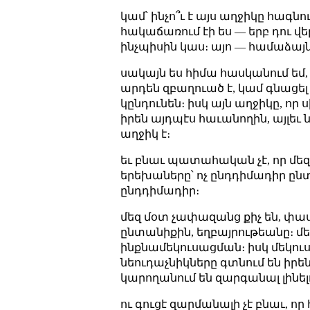
կամ՝ ինչո՞ւ է այս աղջիկը հագնու
հակաճառում էի ես — երբ դու վեր
ինչպիսին կաս։ այո — համաձայն
սակայն ես հիմա հասկանում եմ, 
արդեն զբաղուած է, կամ գնացել 
կընդունեն։ իսկ այն աղջիկը, որ
իրեն այդպէս հաւանողին, այլե
աղջիկ է։
եւ բնաւ պատահական չէ, որ մե
երեխաները՝ ոչ ընդդիմադիր ը
ընդդիմադիր։
մեզ մօտ չափազանց քիչ են, փա
ընտանիքին, եղբայրութեանը։ մեզ 
ինքնամեկուսացման։ իսկ մեկուսա
նեուդաչնիկները գտնում են իրեն
կարողանում են զարգանալ լինել
ու գուցէ զարմանալի չէ բնաւ, որ