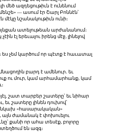
ի մեծ ազդեցութիւն է ունենում
մենշե» — ասում էր Շարլ Բոննէն՝
ն մէկը նշանակութիւն ունի։
ւ այնքան ատելութեան արժանանում։
ն էլ երեւալու իրենց մէջ, լինելով
ս։ ես չեմ կարծում որ պէտք է հաւատալ
 մնացողին բարդ է ամենուր․ եւ
ւք ու մուր, կամ արհամարհանք, կամ
ւ։
այէլ, շատ տարբեր շատերը՝ եւ նիհար
, եւ շատերը լինեն դուխով՝
ւ անկախ «հասարակական»
 այն ժամանակ է փոխուելու
ը՝ քանի որ ահա տեսէք, բոլորը
 ստեղծում են ազգ։