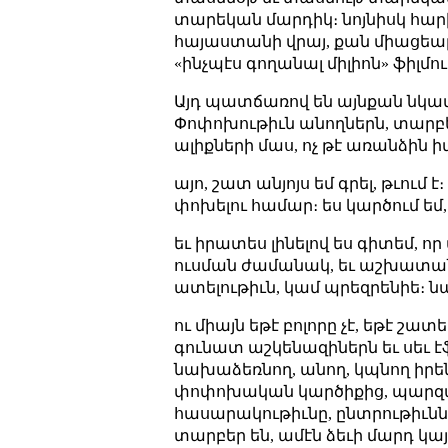
տարեկան մարդիկ։ նոյնիսկ հարիւ
հայաստանի վրայ, քան միացեալ նա
«ինչպէս գողանալ միլիոն» ֆիլմո
Այդ պատճառով են այնքան նկատե
Փոփոխութիւն անողներն, տարբերո
ալիքների մաս, ոչ թէ առանձին ի
այո, շատ անյոյս եմ գրել, թւում
փոխելու համար։ ես կարծում եմ,
եւ իրատես լինելով ես գիտեմ, որ
ուսման ժամանակ, եւ աշխատանքի
ատելութիւն, կամ պրեզրենիե։ նա
ու միայն եթէ բոլորը չէ, եթէ շ
գունատ աշկենազիներն եւ սեւ էֆ
նախաձեռնող, անող, կպնող իր
փոփոխական կարծիքից, պարզապէ
հասարակութիւնը, ընտրութիւննե
տարբեր են, ամէն ձեւի մարդ կայ,