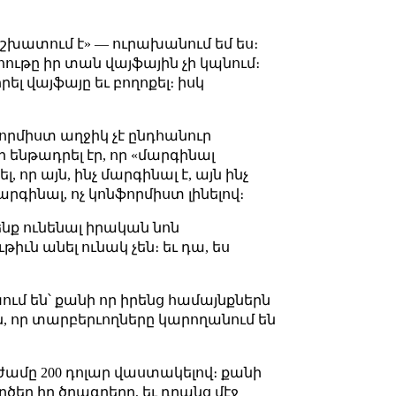
 աշխատում է» — ուրախանում եմ ես։
նոութը իր տան վայֆային չի կպնում։
լ վայֆայը եւ բողոքել։ իսկ
ֆորմիստ աղջիկ չէ ընդհանուր
ենթադրել էր, որ «մարգինալ
 որ այն, ինչ մարգինալ է, այն ինչ
գինալ, ոչ կոնֆորմիստ լինելով։
ենք ունենալ իրական նոն
ւն անել ունակ չեն։ եւ դա, ես
ում են՝ քանի որ իրենց համայնքներն
ն, որ տարբերւողները կարողանում են
ժամը 200 դոլար վաստակելով։ քանի
ծեր իր ծրագրերը, եւ դրանց մէջ