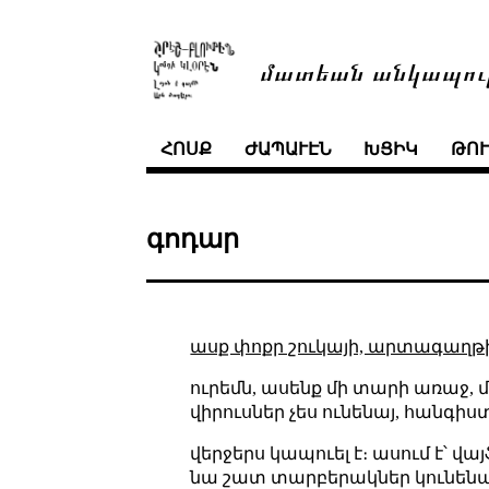
մատեան անկապու
ՀՈՍՔ
ԺԱՊԱՒԷՆ
ԽՑԻԿ
ԹՈ
գոդար
ասք փոքր շուկայի, արտագաղթի
ուրեմն, ասենք մի տարի առաջ, մի
վիրուսներ չես ունենայ, հանգի
վերջերս կապուել է։ ասում է՝ վայ
նա շատ տարբերակներ կունենար 