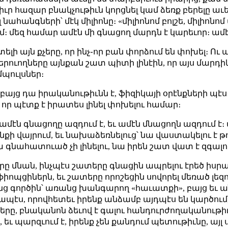
ր հազար բնակչութիւն կորցնել կամ ձեռք բերելը աւել
հանգների՝ մէկ միլիոնը։ «միլիոնոմ բոլշե, միլիոնոմ 
ւմ։ մեզ համար ամէն մի գնացող մարդն է կարեւոր։ ամէ
լի այն քչերը, որ ինչ֊որ բան փորձում են փոխել։ Ո
ւողները այնքան շատ պիտի լինէին, որ այս մարդիկ չէի
մպուլսներ։
 է։ բայց դա իրականութիւնն է, ֆիզիկայի օրէնքների պէ
 որ պէտք է իրատես լինել փոխելու համար։
 ամէն գնացողը ազդում է, եւ ամէն մնացողն ազդում է։
 վայրում, եւ նախաձեռնելուց՝ նա վաստակելու է թո
 գնահատուած չի լինելու, նա իրեն շատ վատ է զգալո
ատերը մնան, ինչպէս շատերը գնացին ապրելու էրեծ իսր
իոպցիներն, եւ շատերը որոշեցին սովորել մեռած լեզու
ենց գործին՝ առանց խանգարող «հաւատքի», բայց ե
ս, որովհետեւ իրենք անձամբ այդպէս են կարծում,
րը, բնականոն ձեւով է գալու հանդուրժողականութիւն
 եւ պարզւում է, իրենք չեն քանդում պետութիւնը, այլ