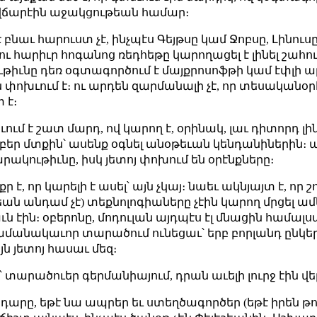
ը վճարէին աջակցութեան համար։
 բնաւ հարուստ չէ, ինչպէս Գեյթսը կամ Ջոբսը, Լինուսը
րկու հարիւր հոգանոց ռեդհեթը կարողացել է լինել շահ
թիւնը դեռ օգտագործում է մայքրոսոֆթի կամ էփլի
 փոխւում է։ ու արդեն զարմանալի չէ, որ տեսականօր
 է։
ւում է շատ մարդ, ով կարող է, օրինակ, լաւ դիտորդ 
բեր մտքին՝ ասենք օգնել անօթեւան կենդանիներին։
րակութիւնը, իսկ յետոյ փոխում են օրէնքները։
է, որ կարելի է ասել՝ այն չկայ։ նաեւ ակնյայտ է, որ
ւթեան անդամ չէ) տեքնոլոգիաները չէին կարող մրցել 
ն էին։ օբերոնը, մոդուլան այդպէս էլ մնացին համալս
ժամանակաւոր տարածում ունեցաւ՝ երբ բորլանդ ընկերո
 յետոյ հասաւ մեզ։
 տարածուեր գերմանիայում, դրան աւելի լուրջ էին վե
 Գոդարը, եթէ նա ապրեր եւ ստեղծագործեր (եթէ իրեն թ