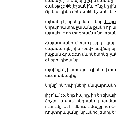
ճանաչելու։ Հայերը չէին ճանաչի
ծանօթ չէ Փելեշեանին։ Ի՞նչ կը 
Որ կայ կինո մինչեւ Փելեշեան, եւ
այնտեղ է, իրենց մօտ է երբ
փայթ
կորպորատիւ ջաւան։ քանի որ այ
այսպէս է որ փոքրամասնութեան
Հայաստանում շատ բարդ է զարգան
սպասարկել հին «բմվ» եւ վճարե
ինչքան գրագէտ մարկետինգ չա
գները, դիզայնը։
այսինքն՝ չի ստացուի լինելով տա
աւտոտնակից։
նոյնը՝ ինդիւիդների մակարդակու
յիշո՞ւմ էք, երբ հայրը, իր երեխա
ճիշտ է ասում, ընդհանուր առմա
ուսումը, եւ հիմնում է մայքրոսոֆթ
դոկտորականը, նրանից յետոյ, եր