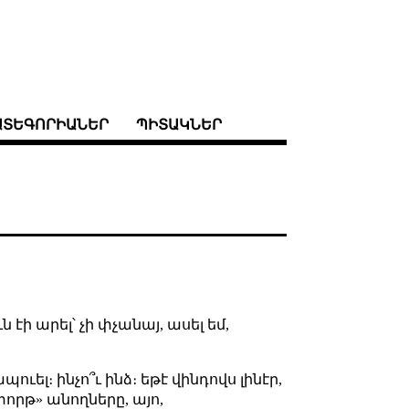
ԱՏԵԳՈՐԻԱՆԵՐ
ՊԻՏԱԿՆԵՐ
 էի արել՝ չի փչանայ, ասել եմ,
ուել։ ինչո՞ւ ինձ։ եթէ վինդովս լինէր,
որթ» անողները, այո,