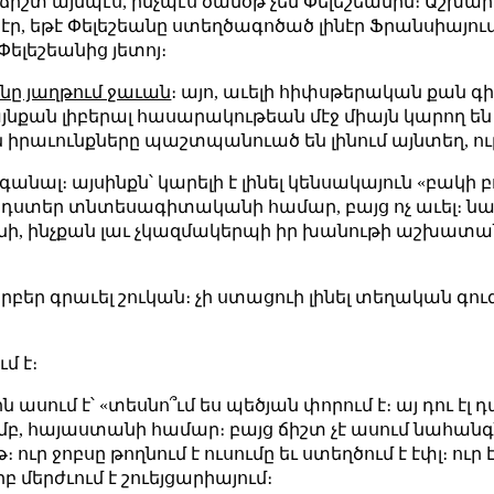
 ճիշտ այնպէս, ինչպէս ծանօթ չեն Փելեշեանին։ Աշխար
լինէր, եթէ Փելեշեանը ստեղծագոծած լինէր Ֆրանսիայու
 Փելեշեանից յետոյ։
նը յաղթում ջաւան
։ այո, աւելի հիփսթերական քան 
նքան լիբերալ հասարակութեան մէջ միայն կարող են 
 իրաւունքները պաշտպանուած են լինում այնտեղ, ու
ալ։ այսինքն՝ կարելի է լինել կենսակայուն «բակի բո
լ դստեր տնտեսագիտականի համար, բայց ոչ աւել։ նա
նի, ինչքան լաւ չկազմակերպի իր խանութի աշխատա
րբեր գրաւել շուկան։ չի ստացուի լինել տեղական գուգլ,
մ է։
յին ասում է՝ «տեսնո՞ւմ ես պեծյան փորում է։ այ դու էլ
մբ, հայաստանի համար։ բայց ճիշտ չէ ասում նահանգն
։ ուր ջոբսը թողնում է ուսումը եւ ստեղծում է էփլ։ ուր 
բ մերժւում է շուեյցարիայում։