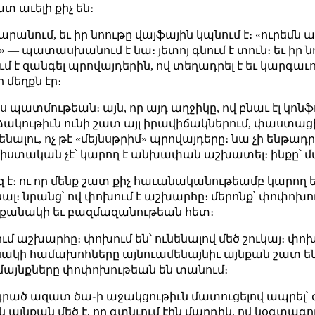
տ աւելի քիչ են։
ճարանում, եւ իր նոութը վայֆային կպնում է։ «ուրեմն
լ» — պատասխանում է նա։ յետոյ գնում է տուն։ եւ իր 
է զանգել պրովայդերին, ով տեղադրել է եւ կարգաւորե
 մեղքն էր։
յս պատմութեան։ այն, որ այդ աղջիկը, ով բնաւ էլ կոն
ակութիւն ունի շատ այլ իրավիճակներում, փաստացի 
ալու, ոչ թէ «մեյնսթրիմ» պրովայդերը։ նա չի ենթադրել,
միստական չէ՝ կարող է անխափան աշխատել։ ինքը՝ մար
զ է։ ու որ մենք շատ քիչ հաւանականութեամբ կարող 
լ։ նրանց՝ ով փոխում է աշխարհը։ մերոնք՝ փոփոխութի
եր քանակի եւ բազմազանութեան հետ։
մ աշխարհը։ փոխում են՝ ունենալով մեծ շուկայ։ փոխ
քանակի համախոհները այնուամենայնիւ այնքան շատ ե
համայնքները փոփոխութեան են տանում։
 գրած ազատ ծա֊ի աջակցութիւն մատուցելով ապրել՝ 
այնքան մեծ է, որ գտնւում էին մարդիկ, ով կօգտագոր