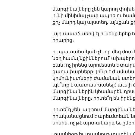
մարգինալները չեն կարող փոխե
ունի մինիմալ չափ ապրելու համ
քիչ մարդ կայ այստեղ, այնքան 
այդ պատճառով էլ ունենք երեք հո
իրարից։
ու պատահական չէ, որ մեզ մօտ ն
նեղ համայնքիկներում՝ ախպերու
բան։ ոչ իրենց արուեստն է տարած
գաղափարները։ (ո՞ւր է ժամանա
կոմունիստների ժամանակ ստեղծ
պէ՞տք է պատասխանել։) աւելի ճի
մարգինալներին կհամարեն դրսամ
մարգինալները։ որտե՞ղ են իրենք
որտե՞ղ չեն յաղթում մարգինալնե
իրականացնում է արեւմտեան նախ
սոնին, ոչ թէ արտակարգ եւ ըմբո
տասնեօթ եւ տասնութ տարեկան դ