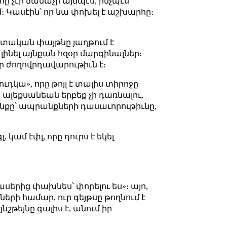
հը չէր ճանաչի այնպէս, ինչպէս
մ։ Կասէին՝ որ նա փոխել է աշխարհը։
գիտական փայթնը յաղթում է
լինել այնքան հզօր մարգինալներ։
ր ժողովրդավարութիւն է։
ւդկա», որը թոյլ է տալիս տիրոջը
 ալեքսանեան երբեք չի դառնալու,
նքը՝ ապրանքների դասաւորութիւնը,
 կամ էփլ, որը դուրս է եկել
 դասերից փախնես՝ փորելու ես»։ այո,
երի համար, ուր գեյթսը թողնում է
էյնշթեյնը գալիս է, անում իր