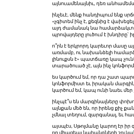
այնուամենայնիւ, դեռ անհամեմա
ինչեւէ, մենք հանդիպում ենք սր
«չգիտեմ ինչ է, քեզնից է վախեցե
այդ ժամանակ նա համարձակւում 
պրովայդերը լուծում է խնդիրը՝ իր
ո՞րն է երկրորդ կարեւոր մասը ա
առմամբ, ու նախանձելի համարձ
լինուքսն է» պատճառը կապ չունեն
տարածուած չէ, այն ինչ կոնֆոր
ես կարծում եմ, որ դա շատ պար
կոնֆորմիստ եւ իրական մարգինա
կարծում եմ, կապ ունի նաեւ մ
ինչպէ՞ս են մարգինալները փոխու
այնքան մեծ են, որ իրենց քիչ 
չմնալ տեղում, զարգանալ, եւ 
այսպէս, Սթոլմանը կարող էր իր
որ միացեալ նահանգների շուկան 