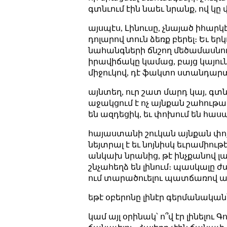
գտնւում էին նաեւ նրանք, ով կ
այսպէս, Լինուսը, չնայած իհարկէ
դոլարով տուն ձեռք բերել։ Եւ ե
նահանգների ճնշող մեծամասնու
իրավիճակը կամաց, բայց կայուն
միջուկով, դէ ֆակտո ստանդարտ
այնտեղ, ուր շատ մարդ կայ, գտն
աջակցում է ոչ այնքան շահութա
են ազդեցիկ, եւ փոխում են հասա
հայաստանի շուկան այնքան փոքր 
նեյտրալ է եւ նոյնիսկ եւրամիո
անկախ նրանից, թէ ինչքանով լաւ
շնչահեղձ են լինում։ պասկալը 
ում տարածուելու պատճառով այն
եթէ օբերոնը լինէր գերմանական՝
կամ այլ օրինակ՝ ո՞վ էր լինելու