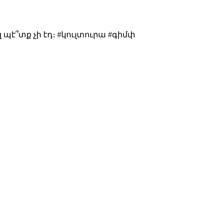
զ պէ՞տք չի էդ։ #կուլտուրա #գիմփ