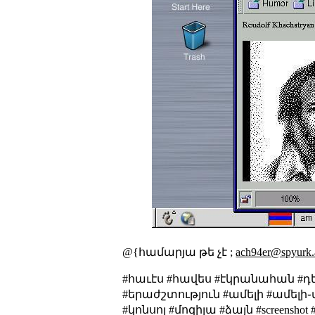
@{համարյա թե չէ ;
ach94er@spyurk
#հաւէս #հավես #էկրանահան #դեբ
#երաժշտություն #ամելի #ամելի֊
#կոնսոլ #մոզիլա #ձայն #screenshot #retr