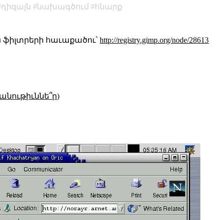
դիզայն
նախագծում
հնարք
 ֆիլտրերի հաւաքածու՝
http://registry.gimp.org/node/28613
անութիւննե՞ր)