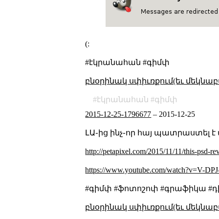
(:
#էկրանահան #գիմփ
բնօրինակ սփիւռքում(եւ մեկնաբ
էկրանահան
գիմփ
2015-12-25-1796677
–
2015-12-25
ԼԱ֊ից ինչ֊որ հայ պատրաստել 
http://petapixel.com/2015/11/11/this-psd-r
https://www.youtube.com/watch?v=V-DP
#գիմփ #ֆոտոշոփ #գրաֆիկա #դ
բնօրինակ սփիւռքում(եւ մեկնաբ