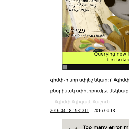
գիմփ֊ի նոր սփլեշ նկար։ (: #գիմ
բնօրինակ սփիւռքում(եւ մեկնաբ
գիմփ
դիզայն
աշուն
2016-04-18-1981311
–
2016-04-18