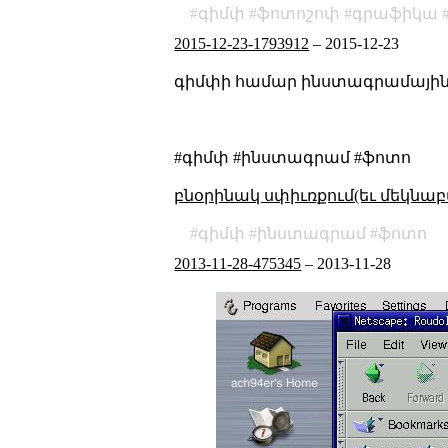
գիմփ
ֆոտոշոփ
գրաֆիկա
2015-12-23-1793912
–
2015-12-23
գիմփի համար ինստագրամային
#գիմփ #ինստագրամ #ֆոտո
բնօրինակ սփիւռքում(եւ մեկնաբ
գիմփ
ինստագրամ
ֆոտո
2013-11-28-475345
–
2013-11-28