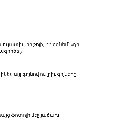
ուլատիւ, որ շոյի, որ օգնեմ՝ «դու
տագործել։
ես այլ գոյնով ու լրիւ գոյները
 բայց ֆոտոյի մէջ յաճախ