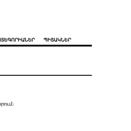
ԱՏԵԳՈՐԻԱՆԵՐ
ՊԻՏԱԿՆԵՐ
րում։