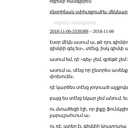
#գիմփ #անգլերէն
բնօրինակ սփիւռքում(եւ մեկնաբ
գիմփ
անգլերէն
2018-11-06-3339389
–
2018-11-06
էսօր մէկն ասում ա, թէ դու գիմփո
գիմփի գել ես», տէնց, իսկ գիմփ
ասում եմ, դէ «գել» չեմ, գրեթէ չ
ասում ա, սէնց որ ընտրես ասենք մ
փոխուեն։
դէ կարծես տէնց յօդուած աչքովս 
բայց ես տէնց նկար չեմ անում, 
ու մտածեցի էլի, որ լիքը ֆունկ
չարաշահւում ա։
ու դէ, ստեղ էլ, գիմփի կուլտուրա է