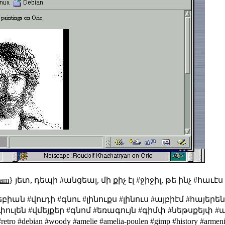
.am
} յետ, դեպի #անցեալ, մի քիչ էլ #ջիջիլ, թե ինչ #հաւէ
իան #վուդի #գնու #լինուքս #լինուս #այբիէմ #հայեր
փուլեն #վմեյքեր #գնոմ #եռագույն #գիմփ #նեթսքեյփ 
o #debian #woody #amelie #amelia-poulen #gimp #history #armenia