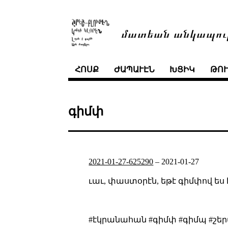
մատեան անկապու
ՀՈՍՔ
ԺԱՊԱՒԷՆ
ԽՑԻԿ
ԹՈ
գիմփ
2021-01-27-625290
–
2021-01-27
ւաւ, փաստօրէն, եթէ գիմփով ես
#էկրանահան #գիմփ #գիմպ #շերտ