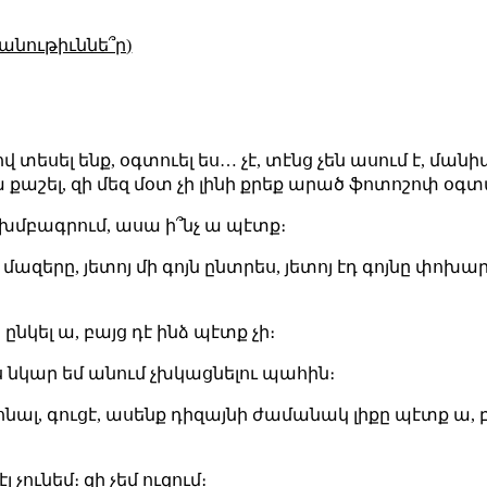
անութիւննե՞ր)
վ տեսել ենք, օգտուել ես… չէ, տէնց չեն ասում է, մանիպ
 ա քաշել, զի մեզ մօտ չի լինի քրեք արած ֆոտոշոփ օգ
եմ խմբագրում, ասա ի՞նչ ա պէտք։
ազերը, յետոյ մի գոյն ընտրես, յետոյ էդ գոյնը փոխարին
ընկել ա, բայց դէ ինձ պէտք չի։
ես նկար եմ անում չխկացնելու պահին։
ցիոնալ, գուցէ, ասենք դիզայնի ժամանակ լիքը պէտք ա,
լ չունեմ։ զի չեմ ուզում։