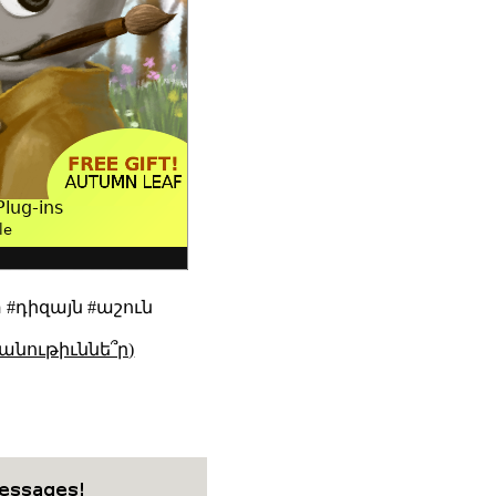
փ #դիզայն #աշուն
անութիւննե՞ր)