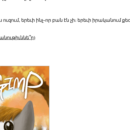
ւզում, երեւի ինչ֊որ բան էն չի։ երեւի իրականում քե
անութիւննե՞ր)