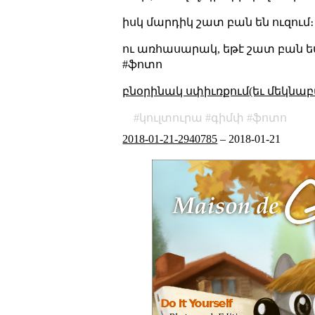
իսկ մարդիկ շատ բան են ուզում։
ու առհասարակ, եթէ շատ բան ես ո
#ֆոտո
բնօրինակ սփիւռքում(եւ մեկնաբ
կուլտուրա
գիմփ
ֆոտո
2018-01-21-2940785
–
2018-01-21