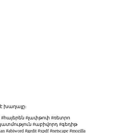
ս է խաղալը։
են #հայերեն #լափթոփ #ռետրո
#պատմություն #աբիվորդ #գեդիթ
n #abiword #gedit #xpdf #netscape #mozilla