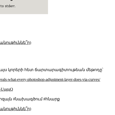
անութիւննե՞ր)
է այս կորերի հետ ճարտարագիտութեան մեթոդը՝
eveals-what-every-photoshop-adjustment-layer-does-via-curves/
J-UuguQ
իզայն #նախագծում #հնարք
անութիւննե՞ր)