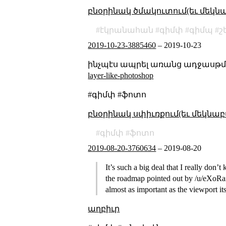
բնօրինակ ծմակուտում(եւ մեկն
էկրանահան
գիմփ
գիմպ
շ
2019-10-23-3885460
–
2019-10-23
ինչպէս ապրել առանց ադջասթմե
layer-like-photoshop
#գիմփ #ֆոտո
բնօրինակ սփիւռքում(եւ մեկնաբ
գիմփ
ֆոտո
2019-08-20-3760634
–
2019-08-20
It’s such a big deal that I really don
the roadmap pointed out by /u/eXoRain
almost as important as the viewport its
աղբիւր