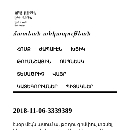
մատեան անկապութեան
ՀՈՍՔ
ԺԱՊԱՒԷՆ
ԽՑԻԿ
ԹՈՒԱՆՇԱՅԻՆ
ՈՍՊՆԵԱԿ
ՏԵՍԱԾՐԻՉ
ՎԱՅՐ
ԿԱՏԵԳՈՐԻԱՆԵՐ
ՊԻՏԱԿՆԵՐ
2018-11-06-3339389
էսօր մէկն ասում ա, թէ դու գիմփով տեսել