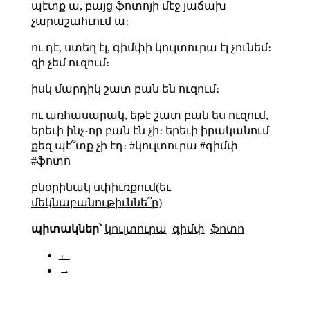
պէտք ա, բայց ֆոտոյի մէջ յաճախ
չարաշահւում ա։
ու դէ, ստեղ էլ, գիմփի կուլտուրա էլ չունեմ։
զի չեմ ուզում։
իսկ մարդիկ շատ բան են ուզում։
ու առհասարակ, եթէ շատ բան ես ուզում,
երեւի ինչ֊որ բան էն չի։ երեւի իրականում
քեզ պէ՞տք չի էդ։ #կուլտուրա #գիմփ
#ֆոտո
բնօրինակ սփիւռքում(եւ
մեկնաբանութիւննե՞ր)
պիտակներ՝
կուլտուրա
գիմփ
ֆոտո
←
→