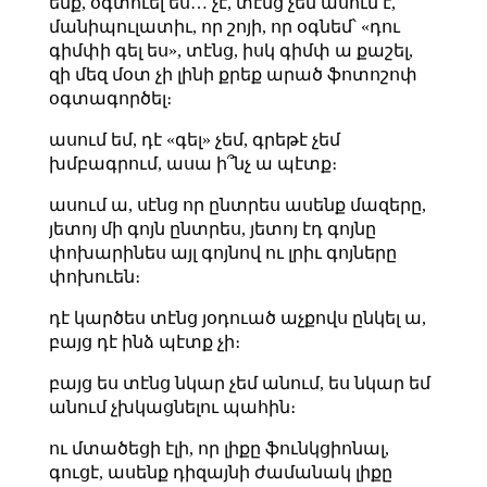
ենք, օգտուել ես… չէ, տէնց չեն ասում է,
մանիպուլատիւ, որ շոյի, որ օգնեմ՝ «դու
գիմփի գել ես», տէնց, իսկ գիմփ ա քաշել,
զի մեզ մօտ չի լինի քրեք արած ֆոտոշոփ
օգտագործել։
ասում եմ, դէ «գել» չեմ, գրեթէ չեմ
խմբագրում, ասա ի՞նչ ա պէտք։
ասում ա, սէնց որ ընտրես ասենք մազերը,
յետոյ մի գոյն ընտրես, յետոյ էդ գոյնը
փոխարինես այլ գոյնով ու լրիւ գոյները
փոխուեն։
դէ կարծես տէնց յօդուած աչքովս ընկել ա,
բայց դէ ինձ պէտք չի։
բայց ես տէնց նկար չեմ անում, ես նկար եմ
անում չխկացնելու պահին։
ու մտածեցի էլի, որ լիքը ֆունկցիոնալ,
գուցէ, ասենք դիզայնի ժամանակ լիքը