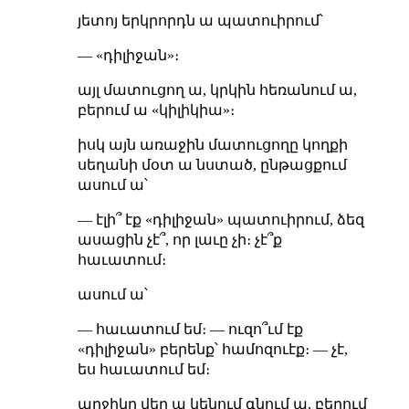
յետոյ երկրորդն ա պատուիրում՝
— «դիլիջան»։
այլ մատուցող ա, կրկին հեռանում ա,
բերում ա «կիլիկիա»։
իսկ այն առաջին մատուցողը կողքի
սեղանի մօտ ա նստած, ընթացքում
ասում ա՝
— էլի՞ էք «դիլիջան» պատուիրում, ձեզ
ասացին չէ՞, որ լաւը չի։ չէ՞ք
հաւատում։
ասում ա՝
— հաւատում եմ։ — ուզո՞ւմ էք
«դիլիջան» բերենք՝ համոզուէք։ — չէ,
ես հաւատում եմ։
աղջիկը վեր ա կենում գնում ա, բերում