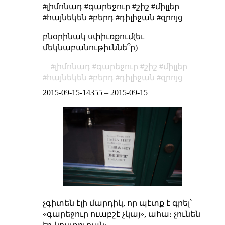
#լիմոնադ #գարեջուր #շիշ #միլլեր
#հայնեկեն #բերդ #դիլիջան #զրոյց
բնօրինակ սփիւռքում(եւ
մեկնաբանութիւննե՞ր)
լիմոնադ
գարեջուր
շիշ
միլլեր
հայնեկեն
բերդ
դիլիջան
զրոյց
2015-09-15-14355
–
2015-09-15
չգիտեն էլի մարդիկ, որ պէտք է գրել՝
«գարեջուր ուաբշէ չկայ», ահա։ չունեն