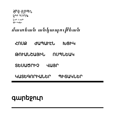
մատեան անկապութեան
ՀՈՍՔ
ԺԱՊԱՒԷՆ
ԽՑԻԿ
ԹՈՒԱՆՇԱՅԻՆ
ՈՍՊՆԵԱԿ
ՏԵՍԱԾՐԻՉ
ՎԱՅՐ
ԿԱՏԵԳՈՐԻԱՆԵՐ
ՊԻՏԱԿՆԵՐ
գարեջուր