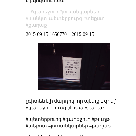
էդ կուլտուրան։
գարեջուր
լուսանկարներ
սանկտ֊պետերբուրգ
տեքստ
քաղաք
2015-09-15-1650770
–
2015-09-15
չգիտեն էլի մարդիկ, որ պէտք է գրել՝
«գարեջուր ուաբշէ չկայ», ահա։
#պետերբուրգ #գարեջուր #թուղթ
#տեքստ #լուսանկարներ #քաղաք