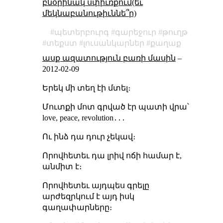
բնօրինակ սփիւռքում(եւ
մեկնաբանութիւննե՞ր)
պետերբուրգ
գարեջուր
թուղթ
տեքստ
լուսանկարներ
քաղաք
ասք ազատություն բառի մասին
–
2012-02-09
Երեկ մի տեղ էի մտել։
Մուտքի մոտ գրված էր պատի վրա՝
love, peace, revolution․․․
Ու ինձ դա դուր չեկավ։
Որովհետեւ դա լրիվ ոճի համար է,
անմիտ է։
Որովհետեւ այդպես գրելը
արժեզրկում է այդ իսկ
գաղափարները։