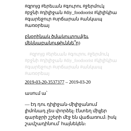
#զրոյց #երեւան #գուրու #ջերմուկ
#բջնի #դիլիջան #diy_foodoorist #կիլիկիա
#գարեջուր #սրճարան #անկապ
#առօրեայ
բնօրինակ ծմակուտում(եւ
մեկնաբանութիւննե՞ր)
զրոյց
երեւան
գուրու
ջերմուկ
բջնի
դիլիջան
diy_foodoorist
կիլիկիա
գարեջուր
սրճարան
անկապ
առօրեայ
2019-03-20-3537377
–
2019-03-20
ասում ա՝
— էդ դու դիլիջան֊միլիջանում
լիմոնադ չես փորձել։ էնտեղ միլլեր
գարեջրի շշերի մէջ են վաճառում։ իսկ
շամշադինում՝ հայնեկեն։