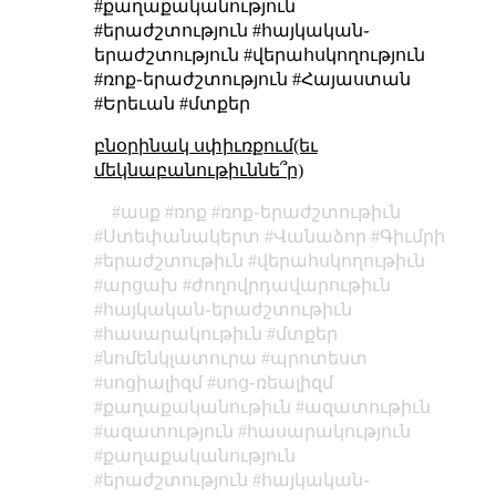
#քաղաքականություն
#երաժշտություն #հայկական֊
երաժշտություն #վերահսկողություն
#ռոք֊երաժշտություն #Հայաստան
#Երեւան #մտքեր
բնօրինակ սփիւռքում(եւ
մեկնաբանութիւննե՞ր)
ասք
ռոք
ռոք֊երաժշտութիւն
Ստեփանակերտ
Վանաձոր
Գիւմրի
երաժշտութիւն
վերահսկողութիւն
արցախ
ժողովրդավարութիւն
հայկական֊երաժշտութիւն
հասարակութիւն
մտքեր
նոմենկլատուրա
պրոտեստ
սոցիալիզմ
սոց֊ռեալիզմ
քաղաքականութիւն
ազատութիւն
ազատություն
հասարակություն
քաղաքականություն
երաժշտություն
հայկական֊