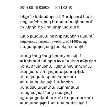
2014-08-10-950804
–
2014-08-10
Ինչո՞ւ Վանաձորում, Գիւմրիում կան
ռոք խմբեր, իսկ Ստեփանակերտում՝
ոչ։ Արդե՞օք Արցախը ազատ է։
ասք բացակայող ռոք խմբերի մասին՝
http://norayr.arnet.am/weblog/2014/08/
ասք-
բացակայող-ռոք-խմբերի-մասին/
#ասք #ռոք #ռոք֊երաժշտութիւն
#Ստեփանակերտ #Վանաձոր #Գիւմրի
#երաժշտութիւն #վերահսկողութիւն
#արցախ #ժողովրդավարութիւն
#հայկական֊երաժշտութիւն
#հասարակութիւն #մտքեր
#նոմենկլատուրա #պրոտեստ
#սոցիալիզմ #սոց֊ռեալիզմ
#քաղաքականութիւն #ազատութիւն
#ազատություն #հասարակություն