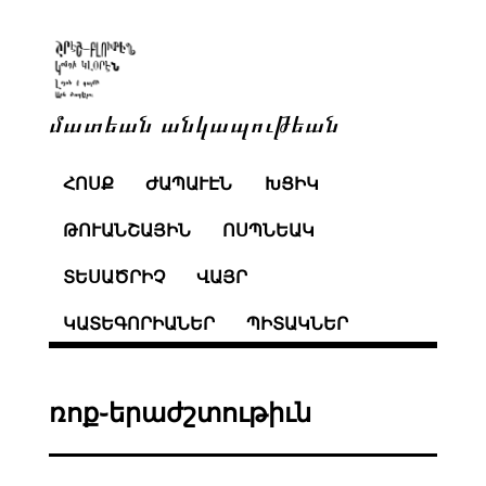
մատեան անկապութեան
ՀՈՍՔ
ԺԱՊԱՒԷՆ
ԽՑԻԿ
ԹՈՒԱՆՇԱՅԻՆ
ՈՍՊՆԵԱԿ
ՏԵՍԱԾՐԻՉ
ՎԱՅՐ
ԿԱՏԵԳՈՐԻԱՆԵՐ
ՊԻՏԱԿՆԵՐ
ռոք֊երաժշտութիւն