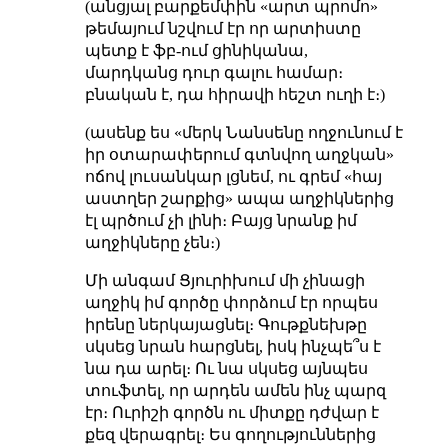
(անցյալ բարքեմփին «արտ պրոմո»
թեմայում նշվում էր որ արտիստը
պետք է ֆբ-ում ցինիկանա,
մարդկանց դուր գալու համար։
բնական է, դա հիրավի հեշտ ուղի է։)
(ասենք ես «մերկ Նանսենը ողջունում է
իր օտարափերում գտնվող աղջկան»
ոճով լուսանկար լցնեմ, ու գրեմ «հայ
աստղեր շարքից» ապա աղջիկներից
էլ պրծում չի լինի։ Բայց նրանք իմ
աղջիկները չեն։)
Մի անգամ Ցյուրիխում մի չինացի
աղջիկ իմ գործը փորձում էր որպես
իրենը ներկայացնել։ Գութքնեխթը
սկսեց նրան հարցնել, իսկ ինչպե՞ս է
նա դա արել։ Ու նա սկսեց այնպես
տուֆտել, որ արդեն ամեն ինչ պարզ
էր։ Ուրիշի գործն ու միտքը դժվար է
քեզ վերագրել։ Ես գողություններից