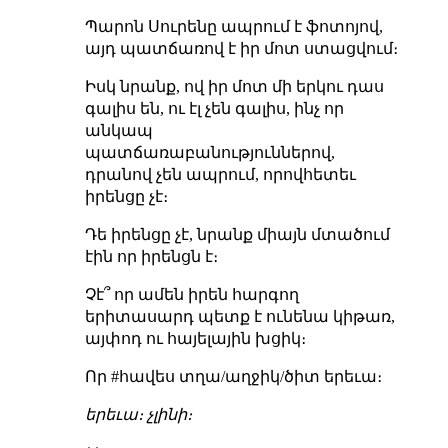
Պարոն Սուրենը ապրում է ֆոտոյով,
այդ պատճառով է իր մոտ ստացվում։
Իսկ նրանք, ով իր մոտ մի երկու դաս
գալիս են, ու էլ չեն գալիս, ինչ որ
անկապ
պատճառաբանություններով,
դրանով չեն ապրում, որովհետեւ
իրենցը չէ։
Դե իրենցը չէ, նրանք միայն մտածում
էին որ իրենցն է։
Չէ՞ որ ամեն իրեն հարգող
երիտասարդ պետք է ունենա կիթառ,
այփոդ ու հայելային խցիկ։
Որ #հավես տղա/աղջիկ/ծիտ երեւա։
երեւա։ չլինի։