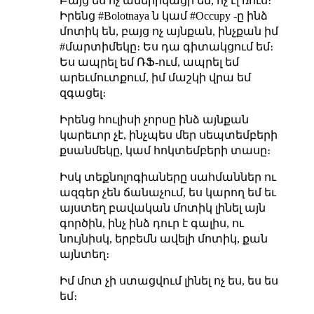
Բայց ես ոչ ամերիկացի եմ, ոչ էլ ռուս։
Իրենց #Bolotnaya ն կամ #Occupy -ը ինձ
մոտիկ են, բայց ոչ այնքան, ինչքան իմ
#մարտիմեկը։ Ես դա գիտակցում եմ։
Ես ապրել եմ ՌՖ-ում, ապրել եմ
արեւմուտքում, իմ մաշկի վրա եմ
զգացել։
Իրենց հուլիսի չորսը ինձ այնքան
կարեւոր չէ, ինչպես մեր սեպտեմբերի
քսանմեկը, կամ հոկտեմբերի տասը։
Իսկ տեքնոլոգիաները սահմաններ ու
ազգեր չեն ճանաչում, ես կարող եմ եւ
այստեղ բավական մոտիկ լինել այն
գործին, ինչ ինձ դուր է գալիս, ու
նույնիսկ, երբեմն ավելի մոտիկ, քան
այնտեղ։
Իմ մոտ չի ստացվում լինել ոչ ես, ես ես
եմ։