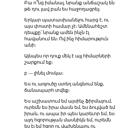
Բա ո՞նց իմանալ, նրանք անճաշակ են
թե դու լավ բան ես հաջողացրել։
Երկար պատասխանելու հարց է, ու
այս փոստի համար չէ։ Ամենահեշտ
դեպքը՝ նրանք ամեն ինչն էլ
հավանում են։ Ով ինչ հիմարություն
անի։
Այնպես որ դուք մեկ է այլ հիմարների
շարքում եք։
բ — լինել մոսկա։
Ես ու առյուծը ստեղ անցնում ենք,
ճանապարհ տվեք։
Ես աշխատում եմ այսինչ ֆիրմայում,
ուրեմն ես իրա մասն եմ, ես ձուլված եմ
իրան, ու ապա իր պես կարեւոր եմ, ես
այդ հզորության մասնիկն եմ, ուրեմն
ես էլ եմ հզոր ու վախենալու ու