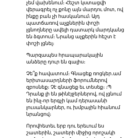
չեմ վախենում։ Հեշտ կստացվի
վերագրել ոչ քոնը այն մարդու մոտ, ով
ինքը բան չի հասկանում։ Այդ
պատճառով աչքներին փոշի
լցնողները ավելի դատարկ մարդկանց
են ձգտում։ Նրանց աչքերին հեշտ է
փոշի լցնել։
Պարզապես հրապարակային
անձերը դուր են գալիս։
Չե՞ք հավատում։ Գնացեք
ռոցկեր․ամ
երիտասարդների ֆորումներով
զբոսնեք։ Չէ գնացեք եւ տեսեք։ ։Պ
Դրանք լի են թինէյջերներով, ով լցնում
են ինչ-որ երգչի կամ դերասանի
լուսանկարներ, ու խմբային հիանում
նրանցով։
Որովհետեւ երբ դու երեւում ես
շատերին, շատերի միջից որոշակի