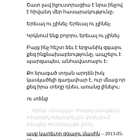
Շատ լավ իլյուստրացիա է նրա ինչով
է հիվանդ մեր հասարակությունը։
Երեւալ ու չլինել։ Երեւալ ու չլինել։
Կրկնում ենք բոլորս, երեւալ ու չլինել։
Բայց ինչ հեշտ ձեւ է երջանիկ զգալու
քեզ ինքնախաբեությունը, ապշելու է
պարզապես, անհավատալու է։
Քո երազած տղան արդեն իսկ
կասկածելի գաղափար է, ուր մնաց որ
քեզ իրա տեղը դնես, առանց լինելու։
ու տենց
կինո «Մոսկվա»
հոգեբանութիւն
մարդիկ
մարդիկ չեն փոխվում
մտքեր
ունենալ թե լինել
ասք կարեւոր զգալու մասին
–
2013-05-