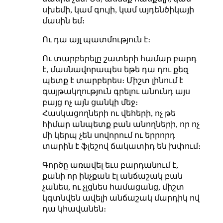
սխեմի, կամ գույի, կամ այդենծիկայի
մասին եմ։
Ու դա այլ պատմություն է։
Ու տարբերելը շատերի համար բարդ
է, մասնավորապես եթե դա դու քեզ
պետք է տարբերես։ Միշտ լինում է
գայթակղություն գրելու անունդ այս
բայց ոչ այն ցանկի մեջ։
Հասկացողների ու վեհերի, ոչ թե
հիմար անպետք բան անողների, որ ոչ
մի կերպ չեն սովորում
ու երրորդ
տարին է ֆլեշով ճակատիդ են խփում։
Գործը առավել եւս բարդանում է,
քանի որ ինչքան էլ անճաշակ բան
չանես, ու չլցնես համացանց, միշտ
կգտնվեն ավելի անճաշակ մարդիկ ով
դա կհավանեն։