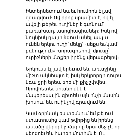
Ինտերնետում նաեւ հումորն է լավ
զգացվում։ Ով իրոք սրամիտ է, ով էլ
ավելի թեթեւ ուղիներ է գտնում՝
բառախաղ, ասոցիացիաներ։ Իսկ ով
նույնիսկ դա չի ձգում անել, ապա
ունեն երկու ուղի՝ մեկը՝ «սեքս եւ/կամ
բռնություն» խորագրերով, մյուսը՝
ուրիշների մտքեր իրենց վերագրելով։
Երկուսն էլ լավ երեւում են, առաջինը
միշտ ակնհայտ է, իսկ երկրորդը դուրս
կգա ջրի երես, երբ մի քիչ շփվես։
Որովհետեւ նրանք մեկ է
մակերեսային գիտեն այն ինչի մասին
խոսում են, ու ինչով գրավում են։
Կամ օրինակ ես տեսնում եմ թե ում
ստատուսից կամ թվիթից են իրենց
ասածը վերցրել։ Հարցը նրա մեջ չէ, որ
վերցրել են, հարցը մոտիվն է։ Ու