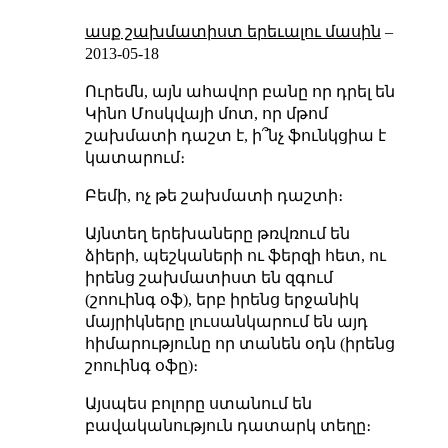
ասք շախմատիստ երեւալու մասին
–
2013-05-18
Ուրեմն, այն ահավոր բանը որ դրել են
Կինո Մոսկվայի մոտ, որ մթոմ
շախմատի դաշտ է, ի՞նչ ֆունկցիա է
կատարում։
Բեմի, ոչ թե շախմատի դաշտի։
Այնտեղ երեխաները թռվռում են
ձիերի, պեշկաների ու ֆերզի հետ, ու
իրենց շախմատիստ են զգում
(շոուինգ օֆ), երբ իրենց երջանիկ
մայրիկները լուսանկարում են այդ
հիմարությունը որ տանեն օդն (իրենց
շոուինգ օֆը)։
Այսպես բոլորը ստանում են
բավականություն դատարկ տեղը։