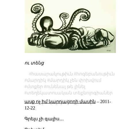
ու տենց
հասարակութիւն
հոգեբանութիւն
մարդիկ
մարդիկ չեն փոխվում
մտքեր
ունենալ թե լինել
տեղեկատուական տեքնոլոգիաներ
ասք ոչ իմ կարդացողի մասին
–
2011-
12-22
Գրելս չի գալիս․․․