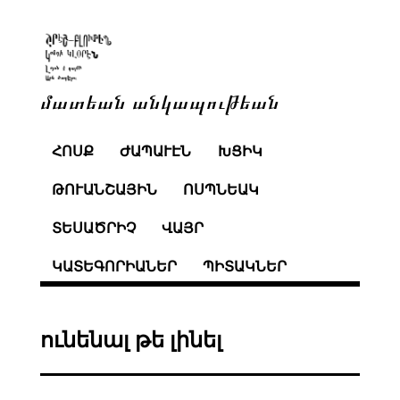
մատեան անկապութեան
ՀՈՍՔ
ԺԱՊԱՒԷՆ
ԽՑԻԿ
ԹՈՒԱՆՇԱՅԻՆ
ՈՍՊՆԵԱԿ
ՏԵՍԱԾՐԻՉ
ՎԱՅՐ
ԿԱՏԵԳՈՐԻԱՆԵՐ
ՊԻՏԱԿՆԵՐ
ունենալ թե լինել