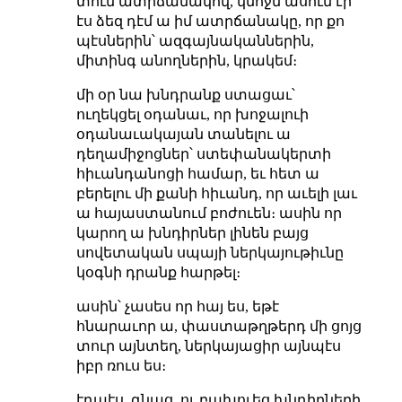
տուն ատրճանակով, կնոջն ասում էր՝
էս ձեզ դէմ ա իմ ատրճանակը, որ քո
պէսներին՝ ազգայնականներին,
միտինգ անողներին, կրակեմ։
մի օր նա խնդրանք ստացաւ՝
ուղեկցել օդանաւ, որ խոջալուի
օդանաւակայան տանելու ա
դեղամիջոցներ՝ ստեփանակերտի
հիւանդանոցի համար, եւ հետ ա
բերելու մի քանի հիւանդ, որ աւելի լաւ
ա հայաստանում բոժուեն։ ասին որ
կարող ա խնդիրներ լինեն բայց
սովետական սպայի ներկայութիւնը
կօգնի դրանք հարթել։
ասին՝ չասես որ հայ ես, եթէ
հնարաւոր ա, փաստաթղթերդ մի ցոյց
տուր այնտեղ, ներկայացիր այնպէս
իբր ռուս ես։
էդպէս, գնաց, ու բախուեց խնդիրների