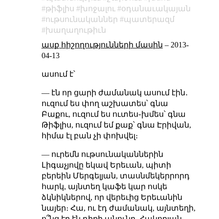
թիֆլիս
խոջալու
օդանաւակայան
ութսունականներ
պատերազմ
խաղաղութիւն
ասք հիշողությունների մասին
–
2013-
04-13
ասում է՝
— էն որ ցարի ժամանակ ասում էին․
ուզում ես փող աշխատես՝ գնա
Բաքու, ուզում ես ուտես֊խմես՝ գնա
Թիֆլիս, ուզում եմ քաք՝ գնա Էրիվան,
հիմա էլ բան չի փոխվել։
— ուրեմն ութսունականներին
Լիգաչյովը եկավ Երեւան, պիտի
բերեին Մերգելյան, տասնմեկերրորդ
հարկ, այնտեղ կաֆե կար ոսկե
ձկնիկներով, որ վերեւից Երեւանին
նայեր։ Հա, ու էդ ժամանակ, այնտեղի,
ո՞նց էր էն դիքի անունը, Հակոբյան,