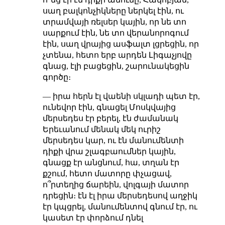
սաղ բալկոնչիկները ներկել էին, ու
տրամվայի ռելսեր կային, որ նե տո
սարքում էին, նե տո վերանորոգում
էին, սաղ վրայից ասֆալտ լցրեցին, որ
չտենա, հետո երբ արդեն Լիգաչյովը
գնաց, էլի բացեցին, շարունակեցին
գործը։
— իրա հերն էլ վաենի սկլադի պետ էր,
ունեվոր էին, գնացել Մոսկվայից
մերսեդես էր բերել, էն ժամանակ
Երեւանում մենակ մեկ ուրիշ
մերսեդես կար, ու էն մանումենտի
դիքի վրա շլագբաումներ կային,
գնացք էր անցնում, հա, տղան էր
քշում, հետո մատորը փչացավ,
ո՞րտեղից ճարեին, վոլգայի մատոր
դրեցին։ էն էլ իրա մերսեդեսով աղջիկ
էր կպցրել, մանումենտով գնում էր, ու
կասետ էր փորձում դնել