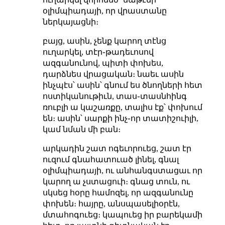
օլիմպիադայի, որ վրաստանը
ներկայացնի։
բայց, ասին, չենք կարող տէնց
ուղարկել, տէր֊թադեւոսով
ազգանունով, պիտի փոխես,
դարձնես վրացական։ նաեւ ասին
ինչպէս՝ ասին՝ գնում ես ծնողների հետ
ոստիկանութիւն, տաս֊տասնհինգ
ռուբլի ա կաշառքը, տալիս էք՝ փոխում
են։ ասին՝ սարքի ինչ֊որ տատիշուիլի,
կամ նման մի բան։
արկադին շատ ոգեւորուեց, շատ էր
ուզում գնահատուած լինել, գնալ
օլիմպիադայի, ու անհանգստացաւ որ
կարող ա չստացուի։ գնաց տուն, ու
սկսեց հօրը համոզել, որ ազգանունը
փոխեն։ հայրը, անսպասելիօրէն,
մտահոգուեց։ կապուեց իր բարեկամի