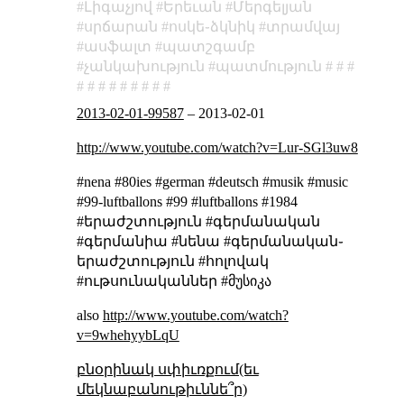
Լիգաչյով
Երեւան
Մերգելյան
սրճարան
ոսկե֊ձկնիկ
տրամվայ
ասֆալտ
պատշգամբ
չանկախություն
պատմություն
2013-02-01-99587
–
2013-02-01
http://www.youtube.com/watch?v=Lur-SGl3uw8
#nena #80ies #german #deutsch #musik #music
#99-luftballons #99 #luftballons #1984
#երաժշտություն #գերմանական
#գերմանիա #նենա #գերմանական֊
երաժշտություն #հոլովակ
#ութսունականներ #მუსიკა
also
http://www.youtube.com/watch?
v=9whehyybLqU
բնօրինակ սփիւռքում(եւ
մեկնաբանութիւննե՞ր)