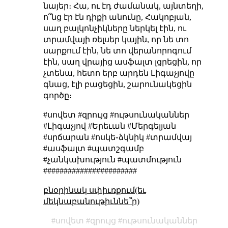
նայեր։ Հա, ու էդ ժամանակ, այնտեղի,
ո՞նց էր էն դիքի անունը, Հակոբյան,
սաղ բալկոնչիկները ներկել էին, ու
տրամվայի ռելսեր կային, որ նե տո
սարքում էին, նե տո վերանորոգում
էին, սաղ վրայից ասֆալտ լցրեցին, որ
չտենա, հետո երբ արդեն Լիգաչյովը
գնաց, էլի բացեցին, շարունակեցին
գործը։
#սովետ #զրույց #ութսունականներ
#Լիգաչյով #Երեւան #Մերգելյան
#սրճարան #ոսկե֊ձկնիկ #տրամվայ
#ասֆալտ #պատշգամբ
#չանկախություն #պատմություն
#######################
բնօրինակ սփիւռքում(եւ
մեկնաբանութիւննե՞ր)
սովետ
զրույց
ութսունականներ