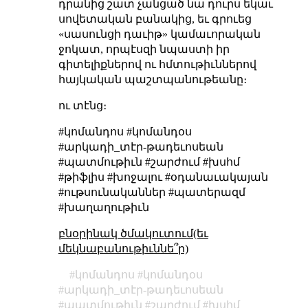
դրանից շատ չանցած նա դուրս եկաւ
սովետական բանակից, եւ գրուեց
«սասունցի դաւիթ» կամաւորական
ջոկատ, որպէսզի նպաստի իր
գիտելիքներով ու հմտութիւններով
հայկական պաշտպանութեանը։
ու տէնց։
#կոմանդոս #կոմանդօս
#արկադի_տէր-թադեւոսեան
#պատմութիւն #շարժում #խսհմ
#թիֆլիս #խոջալու #օդանաւակայան
#ութսունականներ #պատերազմ
#խաղաղութիւն
բնօրինակ ծմակուտում(եւ
մեկնաբանութիւննե՞ր)
կոմանդոս
կոմանդօս
արկադի_տէր-թադեւոսեան
պատմութիւն
շարժում
խսհմ