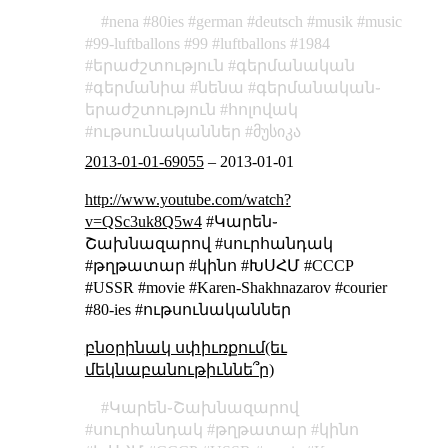
nena
80ies
german
deutsch
musik
music
99-luftballons
99
luftballons
1984
երաժշտություն
գերմանական
գերմանիա
նենա
գերմանական֊
երաժշտություն
հոլովակ
ութսունականներ
მუსიკა
2013-01-01-69055
–
2013-01-01
http://www.youtube.com/watch?
v=QSc3uk8Q5w4
#Կարեն֊
Շախնազարով #սուրհանդակ
#թղթատար #կինո #ԽՍՀՄ #СССР
#USSR #movie #Karen-Shakhnazarov #courier
#80-ies #ութսունականներ
բնօրինակ սփիւռքում(եւ
մեկնաբանութիւննե՞ր)
Կարեն֊Շախնազարով
սուրհանդակ
թղթատար
կինո