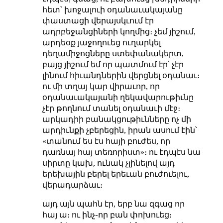
հետ՝ խոջալուի օդանաւակայանը
փաստացի վերայսկւում էր
ադրբեջանցիների կողմից։ չեմ յիշում,
արդեօք յաջողուեց ուղարկել
դեղամիջոցները ստեփանակերտ,
բայց յիշում եմ որ պատմում էր՝ չէր
լինում հիւանդներին վերցնել օդանաւ։
ու մի տղայ կար վիրաւոր, որ
օդանաւակայանի ղեկավարութիւնը
չէր թողնում տանել օդանաւի մէջ։
արկադիի բանակցութիւնները ոչ մի
արդիւնքի չբերեցին, իրան ասում էին՝
«տանում ես էս հայի բուժես, որ
դառնայ հայ տեռորիստ»։ ու էդպէս նա
սիրտը կախ, ունակ չլինելով այդ
երեխային բերել երեւան բուժուելու,
վերադարձաւ։
այդ այն պահն էր, երբ նա զգաց որ
հայ ա։ ու ինչ֊որ բան փոխուեց։