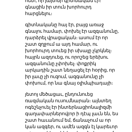
հետ, որ յայտնի գիտնական էր։
գնացին իր տուն խորհուրդ
հարցնելու։
գիտնականը հայ էր, բայց առաջ
գնալու համար, փոխել էր ազգանունը,
դարձրել վրացական։ ասում էր որ
շատ զղջում ա այդ համար, ու
խորհուրդ տուեց իր սխալը չկրկնել։
հայրն ազդուեց, ու որոշեց երեխու
ազգանունը չփոխել։ փոքրիկ
արկադին շատ նեղացել էր հօրից, որ
իր լաւը չի ուզում, ազգանունը չի
փոխում, որ նա գնայ օլիմպիադայի։
յետոյ մեծացաւ, ընդունուեց
ռազմական ուսումնարան։ այնտեղ
ոգեշնչուել էր ինտերնացիոնալիզմի
գաղափարներով(որ ի դէպ լաւն են, ես
շատ հաւանում եմ, ճանաչում ա որ
կան ազգեր, ու ամէն ազգն էլ կարեւոր