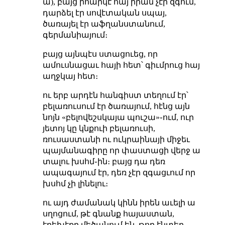
ա), բայց իհարկէ հայ իրան չէր զգում,
դարձել էր սովէտական սպայ,
ծառայել էր աֆղանստանում,
գերմանիայում։
բայց այնպէս ստացուեց, որ
ամուսնացաւ հայի հետ՝ գիւմրուց հայ
աղջկայ հետ։
ու երբ արդէն հանգիստ տեղում էր՝
բելառուսում էր ծառայում, հէնց այն
նոյն «բելովեշսկայա պուշա»֊ում, ուր
յետոյ կը կնքուի բելառուսի,
ռուսաստանի ու ուկրաինայի միջեւ
պայմանագիրը որ փաստացի վերջ ա
տալու խսհմ֊ին։ բայց դա դեռ
ապագայում էր, դեռ չէր զգացւում որ
խսհմ չի լինելու։
ու այդ ժամանակ կինն իրեն աւելի ա
սղոցում, թէ գնանք հայաստան,
էրեխէքը մեծանում են, թող էնտեղ