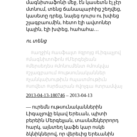
մագնիտաֆոնի մեջ, էն կասետն էլ չէր
մտնում, տենց ճանապարհից շեղվեց,
կասետը դրեց, նայեց դուրս ու խփեց
շլագբաումին, հետո էլի ավտոներ
կային, էլի խփեց, հահահա…
ու տենց
աղջիկ
ասֆալտ
զրոյց
Լիգաչյով
մագնիտոֆոն
Մերգելեան
մերսեդես
մոնումենտ
մոսկվա
շլագբաում
ութսունականներ
չանկախութիւն
պատմութիւն
սովետ
սրճարան
վոլգա
տրամվայ
2013-04-13-180746
–
2013-04-13
— ուրեմն ութսունականներին
Լիգաչյովը եկավ Երեւան, պիտի
բերեին Մերգելյան, տասնմեկերրորդ
հարկ, այնտեղ կաֆե կար ոսկե
ձկնիկներով, որ վերեւից Երեւանին