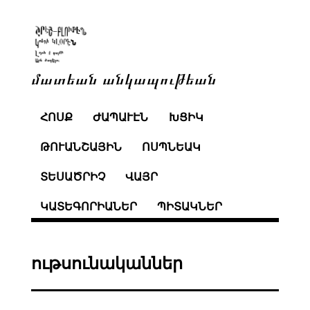
մատեան անկապութեան
ՀՈՍՔ
ԺԱՊԱՒԷՆ
ԽՑԻԿ
ԹՈՒԱՆՇԱՅԻՆ
ՈՍՊՆԵԱԿ
ՏԵՍԱԾՐԻՉ
ՎԱՅՐ
ԿԱՏԵԳՈՐԻԱՆԵՐ
ՊԻՏԱԿՆԵՐ
ութսունականներ