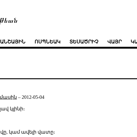
թեան
ՒԱՆՇԱՅԻՆ
ՈՍՊՆԵԱԿ
ՏԵՍԱԾՐԻՉ
ՎԱՅՐ
Կ
 մասին
–
2012-05-04
լավ կլինի։
լավը, կամ ավելի վատը։