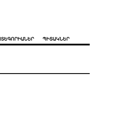
ԱՏԵԳՈՐԻԱՆԵՐ
ՊԻՏԱԿՆԵՐ