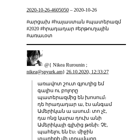
2020-10-26-4605050
–
2020-10-26
#արցախ #հայաստան #պատերազմ
#2020 #հրադադար #երթուղային
#առաւօտ
@{ Nikea Rurounin ;
nikea@spyurk.am
}
26.10.2020, 12:33:27
առավոտ շուտ գյուղից եմ
գալիս ու բոլորը
պատերազմից են խոսում։
դե հրադադար ա, էս անգամ
Ամերիկան ա ասում։ տո չէ,
դա ոնց կարա դուխ անի
Ամերիկայի գլխից թռնի։ Չէ,
պահելու են էս։ միջին
տարիքի մի տղամարդ