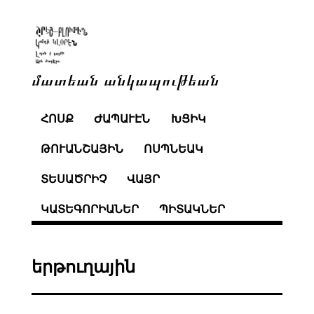
մատեան անկապութեան
ՀՈՍՔ
ԺԱՊԱՒԷՆ
ԽՑԻԿ
ԹՈՒԱՆՇԱՅԻՆ
ՈՍՊՆԵԱԿ
ՏԵՍԱԾՐԻՉ
ՎԱՅՐ
ԿԱՏԵԳՈՐԻԱՆԵՐ
ՊԻՏԱԿՆԵՐ
երթուղային