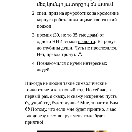
մեզ կոմպիլյատորշիկ են ասում
спец. приз на армроботикс за
кромсание
корпуса робота ножницами
творческий
подход
премия (30, не то 35 тыс драм) от
одного НИИ за мои
шалости
. Я тронут
до глубины души.
Чуть не прослезился
.
Нет, правда тронут. 🙂
Познакомился с кучей интересных
людей
Никогда не любил такие символические
точки отсчета как новый год. Но сейчас, в
первый раз, я скажу, и скажу искренне: пусть
будущий год будет лучше! Мне, значит и Вам
🙂 Потому, что если мне будет приятно,
я вас
так довезу
всем вокруг меня тоже будет
приятно!