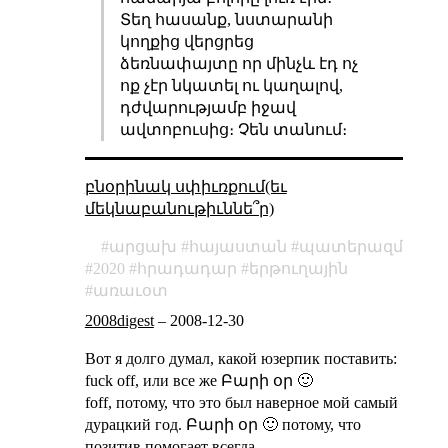
Տեղ հասանք, նստարանի
կողքից վերցրեց
ձեռնափայտը որ մինչև էդ ոչ
ոք չէր նկատել ու կաղալով,
դժվարությամբ իջավ
ավտոբուսից։ Չեն տանում։
բնօրինակ սփիւռքում(եւ
մեկնաբանութիւննե՞ր)
արցախ
հայաստան
պատերազմ
2020
հրադադար
երթուղային
առաւօտ
2008digest
–
2008-12-30
Вот я долго думал, какой юзерпик поставить:
fuck off, или все же Բարի օր 🙂
foff, потому, что это был наверное мой самый
дурацкий год. Բարի օր 🙂 потому, что
позитив помогает всегда.