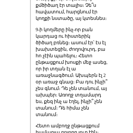
քմծիծաղ էր տալիս։ Չե՞ս
հավատում, հարցնում էր
կողքի նստածը, այ կտեսնես։
9-ի կողմերը ինչ-որ բան
կարդաց ու հիստերիկ
ծիծաղ բռնեց։ ասում էր՝ էս էլ
խախտեցին, ժողովուրդ, բա
հո չէին պահելու։ Հետո
ընթացքում խոսքի մեջ ասեց,
որ իր տղան էլ ա
առաջնագծում։ Ախպերն էլ 2
օր առաջ գնաց։ Բա դու ինչի՞
չես գնում։ Դե չեն տանում, այ
ախպեր։ Առողջ տղամարդ
ես, քեզ ինչ ա էղել, ինչի՞ չեն
տանում։ Դե հիմա չեն
տանում։
Հետո ամբողջ ընթացքում
համարյա բոլորը լուռ էին։