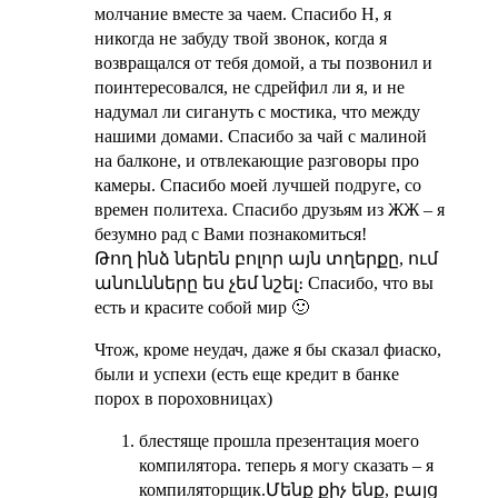
молчание вместе за чаем. Спасибо Н, я
никогда не забуду твой звонок, когда я
возвращался от тебя домой, а ты позвонил и
поинтересовался, не сдрейфил ли я, и не
надумал ли сигануть с мостика, что между
нашими домами. Спасибо за чай с малиной
на балконе, и отвлекающие разговоры про
камеры. Спасибо моей лучшей подруге, со
времен политеха. Спасибо друзьям из ЖЖ – я
безумно рад с Вами познакомиться!
Թող ինձ ներեն բոլոր այն տղերքը, ում
անունները ես չեմ նշել։ Спасибо, что вы
есть и красите собой мир 🙂
Чтож, кроме неудач, даже я бы сказал фиаско,
были и успехи (есть еще
кредит в банке
порох в пороховницах)
блестяще прошла презентация моего
компилятора. теперь я могу сказать – я
компиляторщик.
Մենք քիչ ենք, բայց