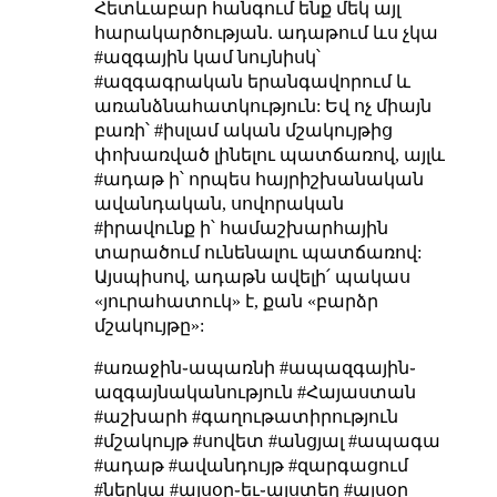
Հետևաբար հանգում ենք մեկ այլ
հարակարծության. ադաթում ևս չկա
#ազգային կամ նույնիսկ՝
#ազգագրական երանգավորում և
առանձնահատկություն: Եվ ոչ միայն
բառի՝ #իսլամ ական մշակույթից
փոխառված լինելու պատճառով, այլև
#ադաթ ի՝ որպես հայրիշխանական
ավանդական, սովորական
#իրավունք ի՝ համաշխարհային
տարածում ունենալու պատճառով:
Այսպիսով, ադաթն ավելի՛ պակաս
«յուրահատուկ» է, քան «բարձր
մշակույթը»:
#առաջին֊ապառնի #ապազգային֊
ազգայնականություն #Հայաստան
#աշխարհ #գաղութատիրություն
#մշակույթ #սովետ #անցյալ #ապագա
#ադաթ #ավանդույթ #զարգացում
#ներկա #այսօր֊եւ֊այստեղ #այսօր