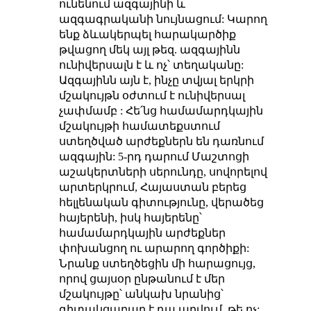
ունենում ազգայինի և
ազգագրականի նույնացում: Կարող
ենք ձևակերպել հարակարծիք
թվացող մեկ այլ թեզ. ազգայինն
ունիվերսալն է և ոչ՝ տեղականը:
Ազգայինն այն է, ինչը տվյալ երկրի
մշակույթն օժտում է ունիվերսալ
չափմամբ : Հե՛նց համամարդկային
մշակույթի համատեքստում
ստեղծված արժեքներն են դառնում
ազգային: 5-րդ դարում Մաշտոցի
աշակերտների սերունդը, սովորելով
արտերկրում, Հայաստան բերեց
հելլենական գիտությունը, վերածեց
հայերենի, իսկ հայերենը՝
համամարդկային արժեքներ
փոխանցող ու արարող գործիքի:
Նրանք ստեղծեցին մի հարացույց,
որով ցայսօր ընթանում է մեր
մշակույթը՝ անկախ նրանից՝
գիտակցաբար է դա արվում, թե ոչ: