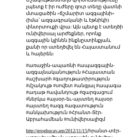
չպետք է իր ուժերը զուր տեղը վատնի
մտացածին «ճշմարիտ ազգայինի»
(իմա՝ ազգագրականի և էթնիկի)
փնտրտուքի վրա: Այն պետք է ստեղծի
ունիվերսալ արժեքներ, որոնք
ազգային կլինեն ինքնըստինքյան,
քանի որ ստեղծվել են Հայաստանում
և հայերեն:
#առաջին֊ապառնի #ապազգային֊
ազգայնականություն #Հայաստան
#աշխարհ #գաղութատիրություն
#մշակույթ #սովետ #անցյալ #ապագա
#ադաթ #ավանդույթ #զարգացում
#ներկա #այսօր֊եւ֊այստեղ #այսօր
#այստեղ #ազգ #ազատություն
#անկախություն #Հրանտ-Տէր-
Աբրահամեան #ունիվերսալիզմ
http://groghucav.am/2012/11/15/
հրանտ-տէր-