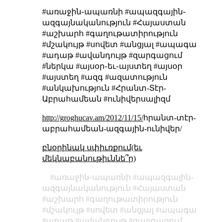
#առաջին֊ապառնի #ապազգային֊
ազգայնականություն #Հայաստան
#աշխարհ #գաղութատիրություն
#մշակույթ #սովետ #անցյալ #ապագա
#ադաթ #ավանդույթ #զարգացում
#ներկա #այսօր֊եւ֊այստեղ #այսօր
#այստեղ #ազգ #ազատություն
#անկախություն #Հրանտ-Տէր-
Աբրահամեան #ունիվերսալիզմ
http://groghucav.am/2012/11/15/
հրանտ-տէր-
աբրահամեան-ազգային-ունիվեր/
բնօրինակ սփիւռքում(եւ
մեկնաբանութիւննե՞ր)
առաջին֊ապառնի
ապազգային֊
ազգայնականություն
Հայաստան
աշխարհ
գաղութատիրություն
մշակույթ
սովետ
անցյալ
ապագա
ադաթ
ավանդույթ
զարգացում