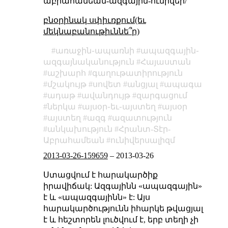
աբրահամեան-ազգային-ունիվեր/
բնօրինակ սփիւռքում(եւ
մեկնաբանութիւննե՞ր)
առաջին֊ապառնի
ապազգային֊
ազգայնականություն
Հայաստան
աշխարհ
գաղութատիրություն
մշակույթ
սովետ
անցյալ
ապագա
ադաթ
ավանդույթ
զարգացում
ներկա
այսօր֊եւ֊այստեղ
այսօր
այստեղ
ազգ
ազատություն
անկախություն
Հրանտ-Տէր-
Աբրահամեան
ունիվերսալիզմ
2013-03-26-159659
–
2013-03-26
Ստացվում է հարակարծիք
իրավիճակ: Ազգայինն «ապազգային»
է և «ապազգայինն» է: Այս
հարակարծությունն իհարկե թվացյալ
է և հեշտորեն լուծվում է, երբ տեղի չի