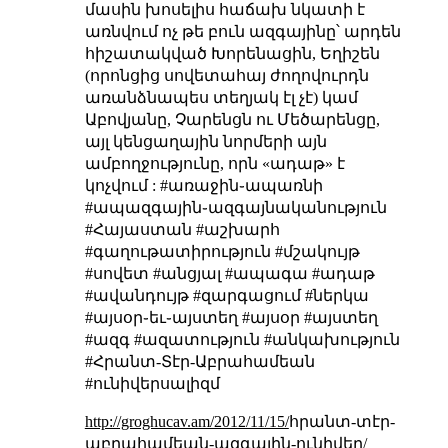
մասին խոսելիս հաճախ նկատի է
առնվում ոչ թե բուն ազգայինը՝ արդեն
հիշատակված Խորենացին, Եղիշեն
(որոնցից սովետահայ ժողովուրդն
առանձնապես տեղյակ էլ չէ) կամ
Աբովյանը, Չարենցն ու Մեծարենցը,
այլ կենցաղային նորմերի այն
ամբողջությունը, որն «ադաթ» է
կոչվում :
#առաջին֊ապառնի
#ապազգային֊ազգայնականություն
#Հայաստան #աշխարհ
#գաղութատիրություն #մշակույթ
#սովետ #անցյալ #ապագա #ադաթ
#ավանդույթ #զարգացում #ներկա
#այսօր֊եւ֊այստեղ #այսօր #այստեղ
#ազգ #ազատություն #անկախություն
#Հրանտ-Տէր-Աբրահամեան
#ունիվերսալիզմ
http://groghucav.am/2012/11/15/
հրանտ-տէր-
աբրահամեան-ազգային-ունիվեր/