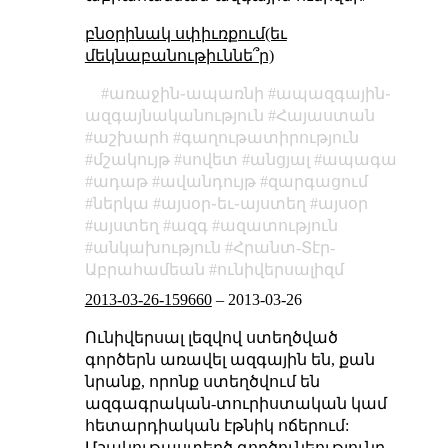
բնօրինակ սփիւռքում(եւ
մեկնաբանութիւննե՞ր)
առաջին֊ապառնի
ապազգային֊
ազգայնականություն
Հայաստան
աշխարհ
գաղութատիրություն
մշակույթ
սովետ
անցյալ
ապագա
ադաթ
ավանդույթ
զարգացում
ներկա
այսօր֊եւ֊այստեղ
այսօր
այստեղ
ազգ
ազատություն
անկախություն
Հրանտ-Տէր-
Աբրահամեան
ունիվերսալիզմ
2013-03-26-159660
–
2013-03-26
Ունիվերսալ լեզվով ստեղծված
գործերն առավել ազգային են, քան
նրանք, որոնք ստեղծվում են
ազգագրական-տուրիստական կամ
հետարդիական էթնիկ ոճերում:
Մշակութաստեղծ գործունեությունը