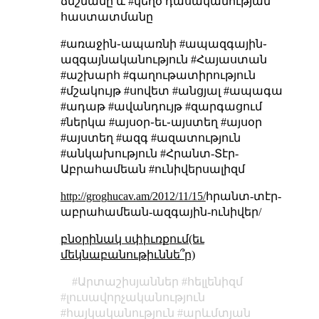
ճնշմանը և #կեղծ դասականության
հաստատմանը
#առաջին֊ապառնի #ապազգային֊
ազգայնականություն #Հայաստան
#աշխարհ #գաղութատիրություն
#մշակույթ #սովետ #անցյալ #ապագա
#ադաթ #ավանդույթ #զարգացում
#ներկա #այսօր֊եւ֊այստեղ #այսօր
#այստեղ #ազգ #ազատություն
#անկախություն #Հրանտ-Տէր-
Աբրահամեան #ունիվերսալիզմ
http://groghucav.am/2012/11/15/
հրանտ-տէր-
աբրահամեան-ազգային-ունիվեր/
բնօրինակ սփիւռքում(եւ
մեկնաբանութիւննե՞ր)
Արտաշիսյաններ
հելլենիզմ
լուսավորչականություն
հայկականություն
արևմտյան