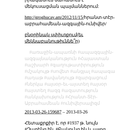
մեկուսացման պայմաններում:
http://groghucav.am/2012/11/15/
հրանտ-տէր-
աբրահամեան-ազգային-ունիվեր/
բնօրինակ սփիւռքում(եւ
մեկնաբանութիւննե՞ր)
առաջին֊ապառնի
ապազգային֊
ազգայնականություն
Հայաստան
աշխարհ
գաղութատիրություն
մշակույթ
սովետ
անցյալ
ապագա
ադաթ
ավանդույթ
զարգացում
ներկա
այսօր֊եւ֊այստեղ
այսօր
այստեղ
ազգ
ազատություն
անկախություն
Հրանտ-Տէր-
Աբրահամեան
ունիվերսալիզմ
2013-03-26-159687
–
2013-03-26
Հետաքրքիր է, որ #1937 թ. նույն
#Չարենց ին, #Բակունց ին և այլոց