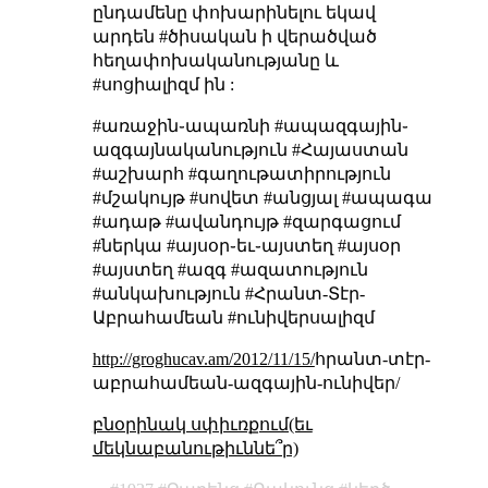
ընդամենը փոխարինելու եկավ
արդեն #ծիսական ի վերածված
հեղափոխականությանը և
#սոցիալիզմ ին :
#առաջին֊ապառնի #ապազգային֊
ազգայնականություն #Հայաստան
#աշխարհ #գաղութատիրություն
#մշակույթ #սովետ #անցյալ #ապագա
#ադաթ #ավանդույթ #զարգացում
#ներկա #այսօր֊եւ֊այստեղ #այսօր
#այստեղ #ազգ #ազատություն
#անկախություն #Հրանտ-Տէր-
Աբրահամեան #ունիվերսալիզմ
http://groghucav.am/2012/11/15/
հրանտ-տէր-
աբրահամեան-ազգային-ունիվեր/
բնօրինակ սփիւռքում(եւ
մեկնաբանութիւննե՞ր)