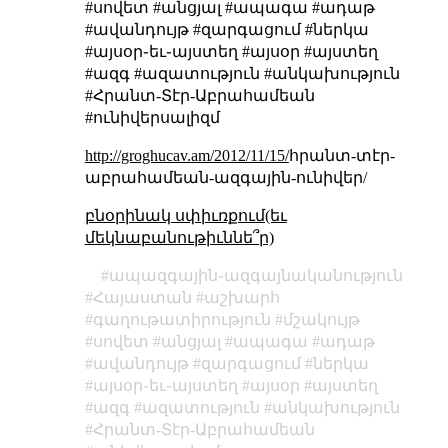
#սովետ #անցյալ #ապագա #ադաթ
#ավանդույթ #զարգացում #ներկա
#այսօր֊եւ֊այստեղ #այսօր #այստեղ
#ազգ #ազատություն #անկախություն
#Հրանտ-Տէր-Աբրահամեան
#ունիվերսալիզմ
http://groghucav.am/2012/11/15/
հրանտ-տէր-
աբրահամեան-ազգային-ունիվեր/
բնօրինակ սփիւռքում(եւ
մեկնաբանութիւննե՞ր)
ապազգային֊ազգայնականություն
Հայաստան
աշխարհ
գաղութատիրություն
մշակույթ
սովետ
անցյալ
ապագա
ադաթ
ավանդույթ
զարգացում
ներկա
այսօր֊եւ֊այստեղ
այսօր
այստեղ
ազգ
ազատություն
անկախություն
Հրանտ-Տէր-Աբրահամեան