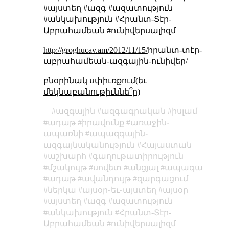
#այստեղ #ազգ #ազատություն
#անկախություն #Հրանտ-Տէր-
Աբրահամեան #ունիվերսալիզմ
http://groghucav.am/2012/11/15/
հրանտ-տէր-
աբրահամեան-ազգային-ունիվեր/
բնօրինակ սփիւռքում(եւ
մեկնաբանութիւննե՞ր)
ազգային
ազգագրական
իսլամ
ադաթ
իրավունք
առաջին֊
ապառնի
ապազգային֊
ազգայնականություն
Հայաստան
աշխարհ
գաղութատիրություն
մշակույթ
սովետ
անցյալ
ապագա
ադաթ
ավանդույթ
զարգացում
ներկա
այսօր֊եւ֊այստեղ
այսօր
այստեղ
ազգ
ազատություն
անկախություն
Հրանտ-Տէր-
Աբրահամեան
ունիվերսալիզմ