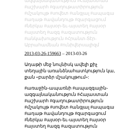
ազգայնականություն
Հայաստան
աշխարհ
գաղութատիրություն
մշակույթ
սովետ
անցյալ
ապագա
ադաթ
ավանդույթ
զարգացում
ներկա
այսօր֊եւ֊այստեղ
այսօր
այստեղ
ազգ
ազատություն
անկախություն
Հրանտ-Տէր-
Աբրահամեան
ունիվերսալիզմ
2013-03-26-159663
–
2013-03-26
Ադաթի մեջ նույնիսկ ավելի քիչ
տեղային առանձնահատկություն կա,
քան «բարձր մշակույթում»:
#առաջին֊ապառնի #ապազգային֊
ազգայնականություն #Հայաստան
#աշխարհ #գաղութատիրություն
#մշակույթ #սովետ #անցյալ #ապագա
#ադաթ #ավանդույթ #զարգացում
#ներկա #այսօր֊եւ֊այստեղ #այսօր
#այստեղ #ազգ #ազատություն