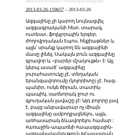
Աբրահամեան
ունիվերսալիզմ
2013-03-26-159657
–
2013-03-26
Ազգայինը չի կարող նույնացվել
ազգագրականի հետ. տարազ,
ուտեստ, ֆոլկլորային երգեր,
ժողովրդական էպոս, հեքիաթներ և
այլն՝ սրանք կարող են ազգայինի
մասը լինել: Սակայն բուն ազգայինը
գրավոր և «բարձր մշակույթն» է: Այլ
կերպ ասած՝ ազգայինը
յուրահատուկը չէ, տեղական
երանգավորումը (կոլորիտը) չէ, հաց-
պանիր, ոսկե ծիրան, տատիկ-
պապիկ, սառնորակ ջուր ու
գյուղական լավաշը չէ: Այդ բոլորը լավ
է, բայց անբավարար ոչ միայն
ազգայինը ամբողջացնելու, այլև
առհասարակ ձևավորելու համար :
#առաջին֊ապառնի #ապազգային֊
ազգայնականություն #Հայաստան