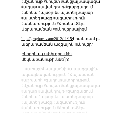
#մշակույթ #սովետ #անցյալ #ապագա
#ադաթ #ավանդույթ #զարգացում
#ներկա #այսօր֊եւ֊այստեղ #այսօր
#այստեղ #ազգ #ազատություն
#անկախություն #Հրանտ-Տէր-
Աբրահամեան #ունիվերսալիզմ
http://groghucav.am/2012/11/15/
հրանտ-տէր-
աբրահամեան-ազգային-ունիվեր/
բնօրինակ սփիւռքում(եւ
մեկնաբանութիւննե՞ր)
առաջին֊ապառնի
ապազգային֊
ազգայնականություն
Հայաստան
աշխարհ
գաղութատիրություն
մշակույթ
սովետ
անցյալ
ապագա
ադաթ
ավանդույթ
զարգացում
ներկա
այսօր֊եւ֊այստեղ
այսօր
այստեղ
ազգ
ազատություն
անկախություն
Հրանտ-Տէր-