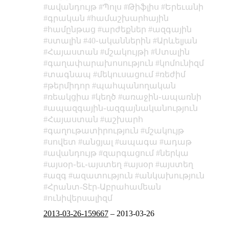
ավանդույթ
Պոլս
Թիֆլիս
Երեւանի
գրական
համաշխարհային
համընթաց
արժեքներ
ազգային
ստալին
40֊ականներին
Արևելյան
Հայաստան
մշակույթի
Ստալին
գաղափարախոսություն
կոմունիզմ
տագնապ
մեկուսացում
ռեժիմ
թերմիդոր
պահպանողական
ռեակցիա
կեղծ
առաջին֊ապառնի
ապազգային֊ազգայնականություն
Հայաստան
աշխարհ
գաղութատիրություն
մշակույթ
սովետ
անցյալ
ապագա
ադաթ
ավանդույթ
զարգացում
ներկա
այսօր֊եւ֊այստեղ
այսօր
այստեղ
ազգ
ազատություն
անկախություն
Հրանտ-Տէր-Աբրահամեան
ունիվերսալիզմ
2013-03-26-159667
–
2013-03-26