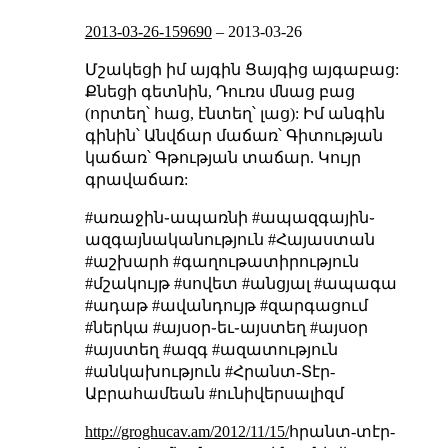
2013-03-26-159690
–
2013-03-26
Մշակեցի իմ այգին
Ցայգից այգաբաց:
Քնեցի գետնին,
Դուռս մնաց բաց
(որտեղ՝ հաց, էնտեղ՝ լաց):
Իմ անգին
գինին՝
Անվճար մաճառ՝
Գիտության
կաճառ՝
Գթության տաճար.
Կույր
գրավաճառ:
#առաջին֊ապառնի #ապազգային֊
ազգայնականություն #Հայաստան
#աշխարհ #գաղութատիրություն
#մշակույթ #սովետ #անցյալ #ապագա
#ադաթ #ավանդույթ #զարգացում
#ներկա #այսօր֊եւ֊այստեղ #այսօր
#այստեղ #ազգ #ազատություն
#անկախություն #Հրանտ-Տէր-
Աբրահամեան #ունիվերսալիզմ
http://groghucav.am/2012/11/15/
հրանտ-տէր-