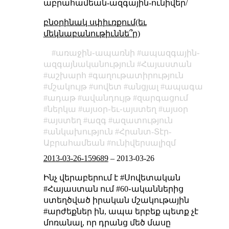
աբրահամեան-ազգային-ունիվեր/
բնօրինակ սփիւռքում(եւ
մեկնաբանութիւննե՞ր)
առաջին֊ապառնի
ապազգային֊
ազգայնականություն
Հայաստան
աշխարհ
գաղութատիրություն
մշակույթ
սովետ
անցյալ
ապագա
ադաթ
ավանդույթ
զարգացում
ներկա
այսօր֊եւ֊այստեղ
այսօր
այստեղ
ազգ
ազատություն
անկախություն
Հրանտ-Տէր-
Աբրահամեան
ունիվերսալիզմ
2013-03-26-159689
–
2013-03-26
Ինչ վերաբերում է #Սովետական
#Հայաստան ում #60֊ականներից
ստեղծված իրական մշակութային
#արժեքներ ին, ապա երբեք պետք չէ
մոռանալ, որ դրանց մեծ մասը