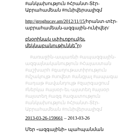
#անկախություն #Հրանտ-Տէր-
Աբրահամեան #ունիվերսալիզմ
http://groghucav.am/2012/11/15/
հրանտ-տէր-
աբրահամեան-ազգային-ունիվեր/
բնօրինակ սփիւռքում(եւ
մեկնաբանութիւննե՞ր)
առաջին֊ապառնի
ապազգային֊
ազգայնականություն
Հայաստան
աշխարհ
գաղութատիրություն
մշակույթ
սովետ
անցյալ
ապագա
ադաթ
ավանդույթ
զարգացում
ներկա
այսօր֊եւ֊այստեղ
այսօր
այստեղ
ազգ
ազատություն
անկախություն
Հրանտ-Տէր-
Աբրահամեան
ունիվերսալիզմ
2013-03-26-159661
–
2013-03-26
Մեր «ազգայինի» պահպանման