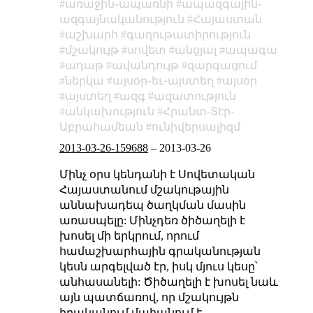
առաջին֊ապառնի
ապազգային֊
ազգայնականություն
Հայաստան
աշխարհ
գաղութատիրություն
մշակույթ
սովետ
անցյալ
ապագա
ադաթ
ավանդույթ
զարգացում
ներկա
այսօր֊եւ֊այստեղ
այսօր
այստեղ
ազգ
ազատություն
անկախություն
Հրանտ-Տէր-
Աբրահամեան
ունիվերսալիզմ
2013-03-26-159688
–
2013-03-26
Մինչ օրս կենդանի է Սովետական
Հայաստանում մշակութային
աննախադեպ ծաղկման մասին
առասպելը: Մինչդեռ ծիծաղելի է
խոսել մի երկրում, որում
համաշխարհային գրականության
կեսն արգելված էր, իսկ մյուս կեսը՝
անհասանելի: Ծիծաղելի է խոսել նաև
այն պատճառով, որ մշակույթն
իրականում մահանում է