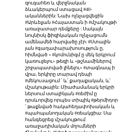
զուգահեռ և վերջնական
ձևակերպում ստացավ #40֊
ականներին: Նախ ոչնչացվեցին
#Արևելյան #Հայաստան ի #մշակույթի
առաջատար դեմքերը : Սակայն
նույնիսկ ֆիզիկական ոչնչացումն
ամենամեծ հարվածը չէր: #Ստալին
յան #գաղափարախոսություն ը,
հիմնված « #կոմունիզմ ը մեկ երկրում
կառուցելու» թեզի և «թշնամիներով
շրջապատված լինելու» #տագնապ ի
վրա, երկիրը տարավ դեպի
#մեկուսացում ՝ և՛ քաղաքական, և՛
մշակութային: Միաժամանակ երկրի
ներսում ստալինյան #ռեժիմ ը
դրսևորվեց որպես տիպիկ #թերմիդոր
՝ թաքնված հակահեղափոխական և
#պահպանողական #ռեակցիա: Սա
հանգեցրեց մշակույթում
առաջադիմական մղումների