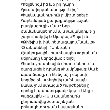
#հելլենիզմ ից և 5-րդ դարի
#լուսավորչականություն ից՝
#հայկականություն ը միշտ եղել է
#արևմտյան քաղաքակրթության
բաղկացուցիչ մաս : Նոր
ժամանակներում այս #ավանդույթ ը
շարունակվել է: Այսպես, #Պոլս ի և
#Թիֆլիս ի, իսկ հետագայում նաև 20-
30-ականների #Երեւանի
մշակութային, հատկապես #գրական
սերունդը ներգծված է եղել
#համաշխարհային միտումներում և
զարգացել է դրանց #համընթաց: Սա է
պատճառը, որ հե՛նց այդ սերնդի
կողմից են ստեղծվել ամենալայն
ճանաչում ստացած #արժեքներ ը,
որոնք հպարտությամբ կոչում ենք «
#ազգային »: Այս ավանդույթն
ընդհատվեց #ստալին յան
բռնապետության կայացմանը