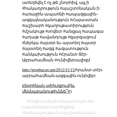
ստեղծվել է ոչ թե շնորհիվ, այլ ի
#հակադրություն #պաշտոնական ի:
#առաջին֊ապառնի #ապազգային֊
ազգայնականություն #Հայաստան
#աշխարհ #գաղութատիրություն
#մշակույթ #սովետ #անցյալ #ապագա
#ադաթ #ավանդույթ #զարգացում
#ներկա #այսօր֊եւ֊այստեղ #այսօր
#այստեղ #ազգ #ազատություն
#անկախություն #Հրանտ-Տէր-
Աբրահամեան #ունիվերսալիզմ
http://groghucav.am/2012/11/15/
հրանտ-տէր-
աբրահամեան-ազգային-ունիվեր/
բնօրինակ սփիւռքում(եւ
մեկնաբանութիւննե՞ր)
Սովետական
Հայաստան
60֊
ականներից
արժեքներ
հակադրություն
պաշտոնական