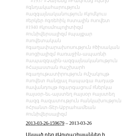
1937
Չարենց
Բակունց
կեղծ
գնդակահարություն
ազգայնականություն
կոմկուս
երկեր
գռեհիկ
ստալին
սովետ
1940
կոսմոպոլիտիզմ
ունիվերսալիզմ
պայքար
սովետական
գաղափարախոսություն
ծիսական
սոցիալիզմ
առաջին֊ապառնի
ապազգային֊ազգայնականություն
Հայաստան
աշխարհ
գաղութատիրություն
մշակույթ
սովետ
անցյալ
ապագա
ադաթ
ավանդույթ
զարգացում
ներկա
այսօր֊եւ֊այստեղ
այսօր
այստեղ
ազգ
ազատություն
անկախություն
Հրանտ-Տէր-Աբրահամեան
ունիվերսալիզմ
2013-03-26-159679
–
2013-03-26
Սկսած դեռ #Արտաշիսյաններ ի