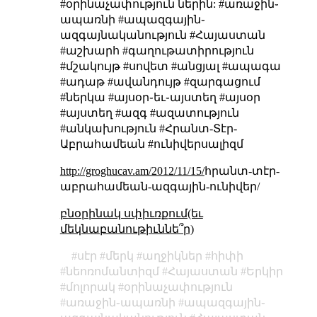
#օրինաչափություն ներին:
#առաջին֊
ապառնի #ապազգային֊
ազգայնականություն #Հայաստան
#աշխարհ #գաղութատիրություն
#մշակույթ #սովետ #անցյալ #ապագա
#ադաթ #ավանդույթ #զարգացում
#ներկա #այսօր֊եւ֊այստեղ #այսօր
#այստեղ #ազգ #ազատություն
#անկախություն #Հրանտ-Տէր-
Աբրահամեան #ունիվերսալիզմ
http://groghucav.am/2012/11/15/
հրանտ-տէր-
աբրահամեան-ազգային-ունիվեր/
բնօրինակ սփիւռքում(եւ
մեկնաբանութիւննե՞ր)
սէր
մերկ
աղջիկներ
հիփի
նեոռոմանտիզմ
Հայաստան
Երկիր
մոլորակ
օրինաչափություն
առաջին֊ապառնի
ապազգային֊