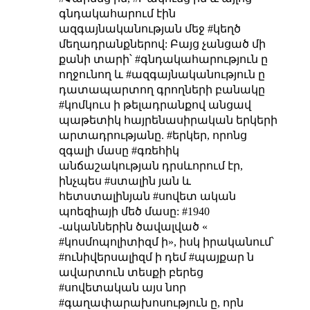
գնդակահարում էին
ազգայնականության մեջ #կեղծ
մեղադրանքներով: Բայց չանցած մի
քանի տարի՝ #գնդակահարություն ը
ողջունող և #ազգայնականություն ը
դատապարտող գրողների բանակը
#կոմկուս ի թելադրանքով անցավ
պաթետիկ հայրենասիրական երկերի
արտադրությանը. #երկեր, որոնց
զգալի մասը #գռեհիկ
անճաշակության դրսևորում էր,
ինչպես #ստալին յան և
հետստալինյան #սովետ ական
պոեզիայի մեծ մասը: #1940
-ականներին ծավալված «
#կոսմոպոլիտիզմ ի», իսկ իրականում՝
#ունիվերսալիզմ ի դեմ #պայքար ն
ավարտուն տեսքի բերեց
#սովետական այս նոր
#գաղափարախոսություն ը, որն