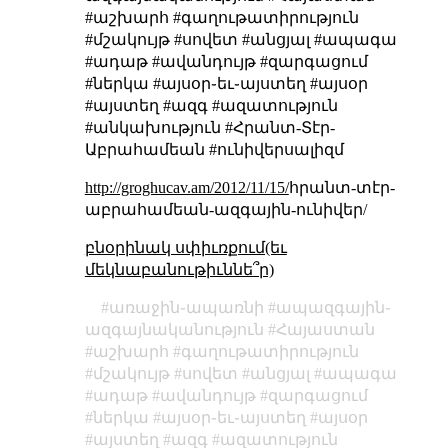
#աշխարհ #գաղութատիրություն
#մշակույթ #սովետ #անցյալ #ապագա
#ադաթ #ավանդույթ #զարգացում
#ներկա #այսօր֊եւ֊այստեղ #այսօր
#այստեղ #ազգ #ազատություն
#անկախություն #Հրանտ-Տէր-
Աբրահամեան #ունիվերսալիզմ
http://groghucav.am/2012/11/15/
հրանտ-տէր-
աբրահամեան-ազգային-ունիվեր/
բնօրինակ սփիւռքում(եւ
մեկնաբանութիւննե՞ր)
առաջին֊ապառնի
ապազգային֊
ազգայնականություն
Հայաստան
աշխարհ
գաղութատիրություն
մշակույթ
սովետ
անցյալ
ապագա
ադաթ
ավանդույթ
զարգացում
ներկա
այսօր֊եւ֊այստեղ
այսօր
այստեղ
ազգ
ազատություն