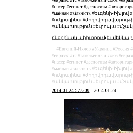
#евразэс #тс #таможенный-союз #евраз
#насер #египет #деспотизм #авторитар
#майдан #вільність #Եւգենի֊Ի
#ուկրայինա #ժողովրդավարութի
#անկախություն #եւրոպա #մշակ
բնօրինակ սփիւռքում(եւ մեկնաբ
Евгений-Ихлов
Украина
Россия
евразэс
тс
таможенный-союз
евраз
насер
египет
деспотизм
авторитар
майдан
вільність
Եւգենի֊Իխլով
ուկրայինա
ժողովրդավարութի
անկախություն
եւրոպա
մշակ
2014-01-24-577209
–
2014-01-24