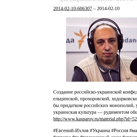
2014-02-10-606307
–
2014-02-10
Создание российско-украинской конфе
ельцинской, прохоровской, ходорковс
бы придатком российских монополий, у
украинская культура — рудиментом общ
http://www.kasparov.ru/material.php?i
#Евгений-Ихлов #Украина #Россия #ма