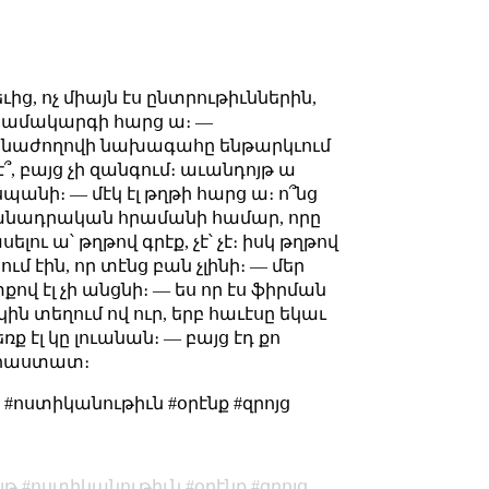
ց, ոչ միայն էս ընտրութիւններին,
 համակարգի հարց ա։ —
նձնաժողովի նախագահը ենթարկւում
բայց չի զանգում։ աւանդոյթ ա
սպանի։ — մէկ էլ թղթի հարց ա։ ո՞նց
ահմանադրական հրամանի համար, որը
 ա՝ թղթով գրէք, չէ՝ չէ։ իսկ թղթով
ում էին, որ տէնց բան չլինի։ — մեր
քով էլ չի անցնի։ — ես որ էս ֆիրման
կին տեղում ով ուր, երբ հաւէսը եկաւ
 էլ կը լուանան։ — բայց էդ քո
— հաստատ։
ոստիկանութիւն #օրէնք #զրոյց
յթ
ոստիկանութիւն
օրէնք
զրոյց