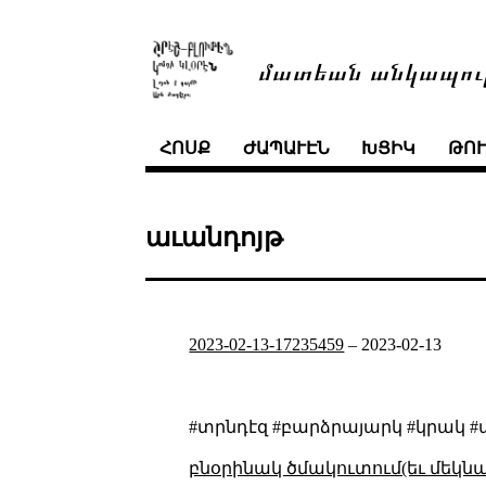
մատեան անկապու
ՀՈՍՔ
ԺԱՊԱՒԷՆ
ԽՑԻԿ
ԹՈ
աւանդոյթ
2023-02-13-17235459
–
2023-02-13
#տրնդէզ #բարձրայարկ #կրակ #
բնօրինակ ծմակուտում(եւ մեկն