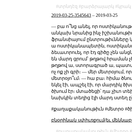
տրնդէզ
բարձրայարկ
կրակ
2019-03-25-3545643
–
2019-03-25
— բա ո՞նց անել, որ ոստիկանու
անկախ նրանից ինչ իշխանութիւ
ֆրանսիայում ընտրութիւնները
ա ոստիկանապետին, ոստիկանապե
ձեւաւորուել, որ էդ գիծը չեն ան
են մարդ ցրում՝ թղթով հրաման 
թղթով ա, ստորագրած ա, պատասխ
ոչ ոք չի գրի։ — մեր մետրօյում, 
մետրօյո՞ւմ։ — հա բա։ հիմա ծնու
եկել էի, ապշել էի, որ մարդիկ ծ
ծխում էր։ մտածեցի՝ դա չիւո տե
նախկին տեղից էլի մարդ ստեղ ըն
#քաղաքականութիւն #մետրօ #ծխ
բնօրինակ սփիւռքում(եւ մեկնաբ
քաղաքականութիւն
մետրօ