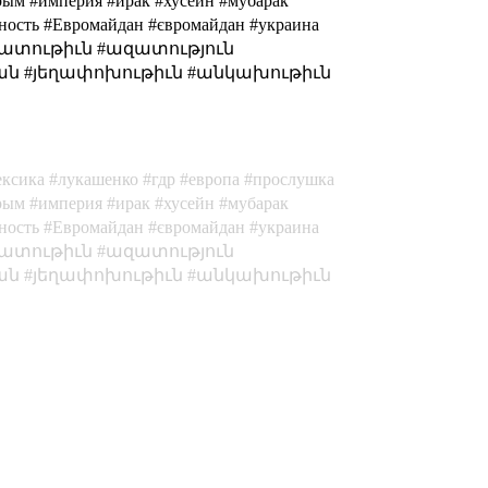
крым #империя #ирак #хусейн #мубарак
чность #Евромайдан #євромайдан #украина
ազատութիւն #ազատություն
դան #յեղափոխութիւն #անկախութիւն
ексика
лукашенко
гдр
европа
прослушка
рым
империя
ирак
хусейн
мубарак
ность
Евромайдан
євромайдан
украина
ատութիւն
ազատություն
ան
յեղափոխութիւն
անկախութիւն