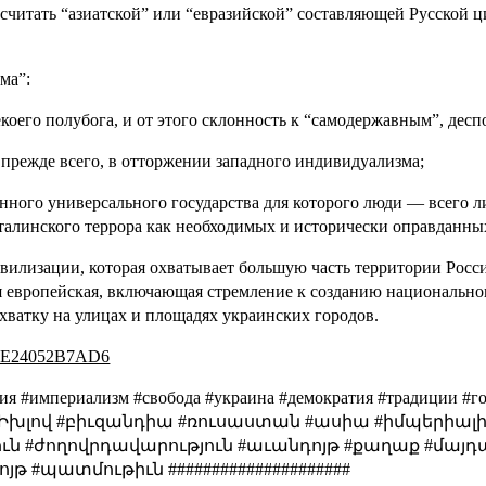
 считать “азиатской” или “евразийской” составляющей Русской ц
ма”:
екоего полубога, и от этого склонность к “самодержавным”, дес
прежде всего, в отторжении западного индивидуализма;
ного универсального государства для которого люди — всего л
сталинского террора как необходимых и исторически оправданны
ивилизации, которая охватывает большую часть территории Росс
европейская, включающая стремление к созданию национального
хватку на улицах и площадях украинских городов.
d=52E24052B7AD6
зия #империализм #свобода #украина #демократия #традиции #г
ւգենի֊Իխլով #բիւզանդիա #ռուսաստան #ասիա #իմպերի
ւն #ժողովրդավարություն #աւանդոյթ #քաղաք #մայ
թ #պատմութիւն #####################