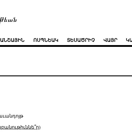
թեան
ՒԱՆՇԱՅԻՆ
ՈՍՊՆԵԱԿ
ՏԵՍԱԾՐԻՉ
ՎԱՅՐ
Կ
աւանդոյթ
աբանութիւննե՞ր)