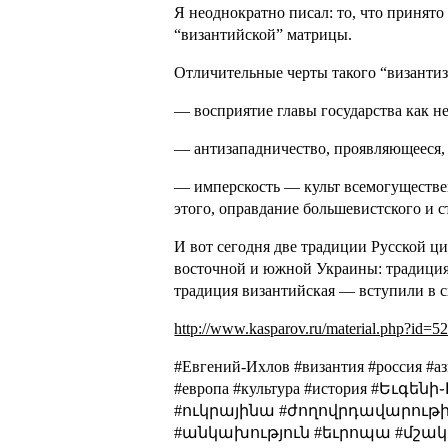
Я неоднократно писал: то, что принято
“византийской” матрицы.
Отличительные черты такого “византиз
— восприятие главы государства как н
— антизападничество, проявляющееся, 
— имперскость — культ всемогуществен
этого, оправдание большевистского и 
И вот сегодня две традиции Русской ц
восточной и южной Украины: традиция 
традиция византийская — вступили в с
http://www.kasparov.ru/material.php?i
#Евгений-Ихлов #византия #россия #а
#европа #культура #история #Ե
#ուկրայինա #ժողովրդավարութի
#անկախություն #եւրոպա #մշակոյ