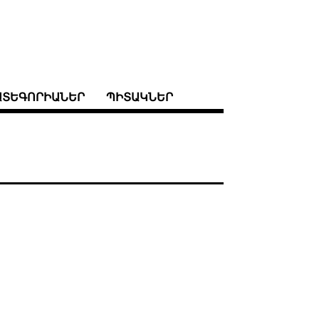
ԱՏԵԳՈՐԻԱՆԵՐ
ՊԻՏԱԿՆԵՐ