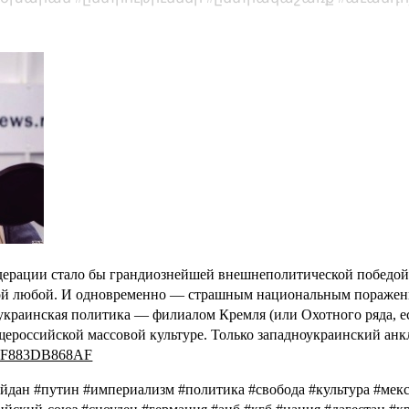
дерации стало бы грандиознейшей внешнеполитической победой
кой любой. И одновременно — страшным национальным поражен
краинская политика — филиалом Кремля (или Охотного ряда, ес
ероссийской массовой культуре. Только западноукраинский анк
d=52F883DB868AF
йдан #путин #империализм #политика #свобода #культура #мекс