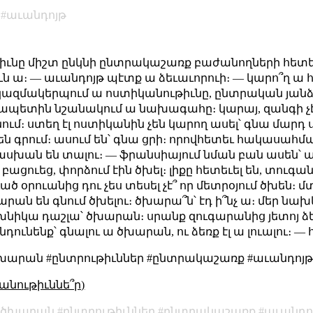
աւանդոյթ
թիւնը միշտ ընկնի ընտրակաշառք բաժանողների հետեւի
ն ա։ — աւանդոյթ պէտք ա ձեւաւորուի։ — կարո՞ղ ա
 կազմակերպում ա ոստիկանութիւնը, ընտրական յա
տին նշանակում ա նախագահը։ կարայ, զանգի չէ՞, 
ցնում։ ստեղ էլ ոստիկանին չեն կարող ասել՝ գնա մարդ 
չեն գրում։ ասում են՝ գնա ցրի։ որովհետեւ հակաս
ան են տալու։ — ֆրանսիայում նման բան ասեն՝ ասելու
որ բացուեց, փորձում էին ծխել։ լիքը հետեւել են, տուգան
ած օրուանից դու չես տեսել չէ՞ որ մետրօյում ծխեն։ մտ
խարան են գնում ծխելու։ ծխարա՞ն՝ էդ ի՞նչ ա։ մեր նախ
խնիկա դաշլա՝ ծխարան։ սրանք զուգարանից յետոյ ձեռք
դունենք՝ գնալու ա ծխարան, ու ձեռք էլ ա լուալու։ 
արան #ընտրութիւններ #ընտրակաշառք #աւանդոյթ #
անութիւննե՞ր)
ծխարան
ընտրութիւններ
ընտրակաշառք
աւանդո