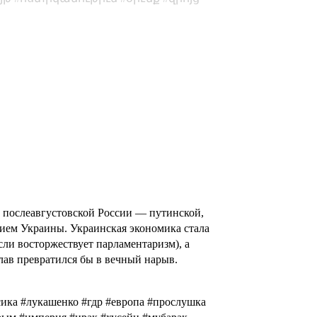
 послеавгустовской России — путинской,
ием Украины. Украинская экономика стала
ли восторжествует парламентаризм), а
лав превратился бы в вечный нарыв.
ика #лукашенко #гдр #европа #прослушка