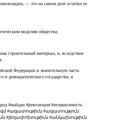
ивилизации, — это на самом деле остатки ее
потическим моделям общества;
ишь строительный материал, и, вследствие
х.
ийской Федерации и значительную часть
 и демократического государства, и
ород #майдан #революция #независимость
ալիզմ #ազատութիւն #ազատություն
դան #յեղափոխութիւն #անկախութիւն