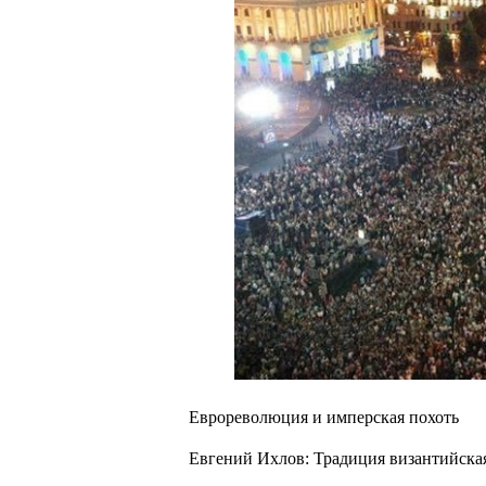
Еврореволюция и имперская похоть
Евгений Ихлов: Традиция византийская