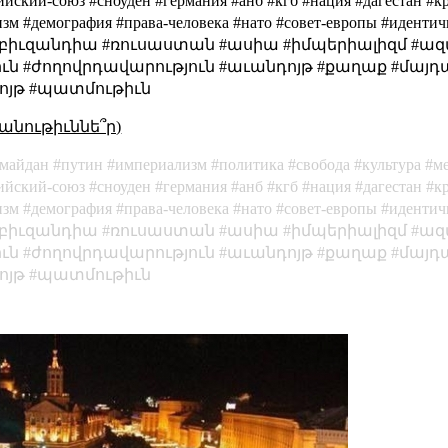
ийский-союз #сноуден #германия #анб #кгб #нация #дагестан #
изм #демография #права-человека #нато #совет-европы #иденти
խլով #բիւզանդիա #ռուսաստան #ասիա #իմպերիալիզմ #
ւն #ժողովրդավարություն #աւանդոյթ #քաղաք #մայ
ոյթ #պատմութիւն
անութիւննե՞ր)
майдан
путин
империализм
политика
свобода
культура
м
ийский-союз
сноуден
германия
анб
кгб
нация
дагестан
к
изм
демография
права-человека
нато
совет-европы
идентич
բիւզանդիա
ռուսաստան
ասիա
իմպերիալիզմ
ազ
ւն
ժողովրդավարություն
աւանդոյթ
քաղաք
մայդ
ոյթ
պատմութիւն