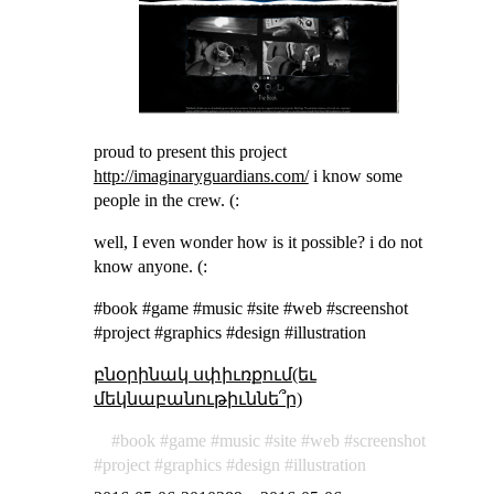
proud to present this project
http://imaginaryguardians.com/
i know some
people in the crew. (:
well, I even wonder how is it possible? i do not
know anyone. (:
#book #game #music #site #web #screenshot
#project #graphics #design #illustration
բնօրինակ սփիւռքում(եւ
մեկնաբանութիւննե՞ր)
book
game
music
site
web
screenshot
project
graphics
design
illustration