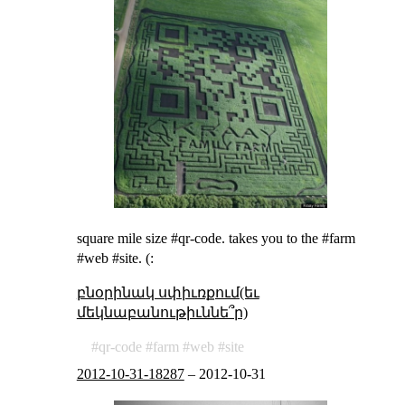
square mile size #qr-code. takes you to the #farm
#web #site. (:
բնօրինակ սփիւռքում(եւ
մեկնաբանութիւննե՞ր)
qr-code
farm
web
site
2012-10-31-18287
–
2012-10-31