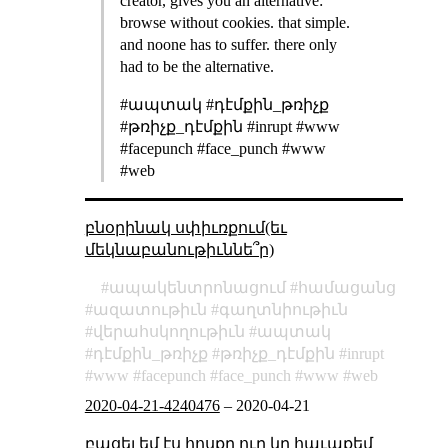
creator, gives you an alternative:
browse without cookies. that simple.
and noone has to suffer. there only
had to be the alternative.
#ապտակ #դէմքին_թռիչք
#թռիչք_դէմքին #inrupt #www
#facepunch #face_punch #www
#web
բնօրինակ սփիւռքում(եւ
մեկնաբանութիւննե՞ր)
ապակենտրոնացում
համացանց
ազատութիւն
գաղտնիութիւն
վերահսկողութիւն
ապտակ
դէմքին_թռիչք
թռիչք_դէմքին
inrupt
www
facepunch
face_punch
www
web
2020-04-21-4240476
–
2020-04-21
բացել եմ էս հոսքը ուր կը հաւաքեմ