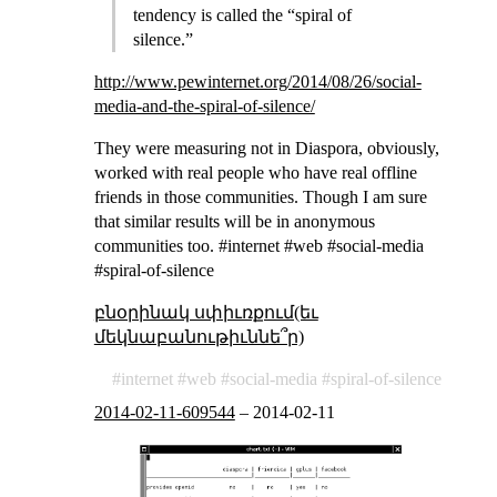
tendency is called the “spiral of
silence.”
http://www.pewinternet.org/2014/08/26/social-
media-and-the-spiral-of-silence/
They were measuring not in Diaspora, obviously,
worked with real people who have real offline
friends in those communities. Though I am sure
that similar results will be in anonymous
communities too. #internet #web #social-media
#spiral-of-silence
բնօրինակ սփիւռքում(եւ
մեկնաբանութիւննե՞ր)
internet
web
social-media
spiral-of-silence
2014-02-11-609544
–
2014-02-11