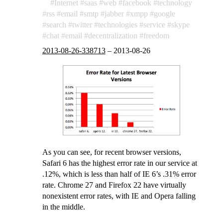
Internet
saas
web
facebook
technology
rss
email
smtp
jabber
xmpp
google
search
twitter
technologies
service
skype
chat
email
decentralization
freedom
2013-08-26-338713
–
2013-08-26
As you can see, for recent browser versions,
Safari 6 has the highest error rate in our service at
.12%, which is less than half of IE 6’s .31% error
rate. Chrome 27 and Firefox 22 have virtually
nonexistent error rates, with IE and Opera falling
in the middle.