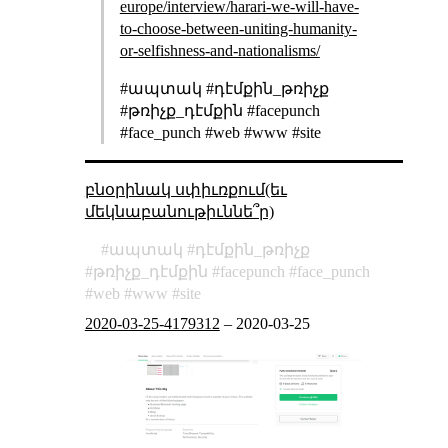
europe/interview/harari-we-will-have-
to-choose-between-uniting-humanity-
or-selfishness-and-nationalisms/
#ապտակ #դէմքին_թռիչք
#թռիչք_դէմքին #facepunch
#face_punch #web #www #site
բնօրինակ սփիւռքում(եւ
մեկնաբանութիւննե՞ր)
ապտակ
դէմքին_թռիչք
թռիչք_դէմքին
facepunch
face_punch
web
www
site
2020-03-25-4179312
–
2020-03-25