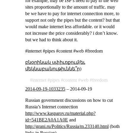
for example, may be ISP’s need to pay to the web
sites proportionally to the amount of traffic. may
be we have to pay for internet connection more, to
support not only the pipes but the content? but that
would make internet less affordable. or it would
not increase the price considerably? i don’t know.
but we had to think about it.
#internet #pipes #content #web #freedom
բնօրինակ սփիւռքում(եւ
մեկնաբանութիւննե՞ր)
internet
pipes
content
web
freedom
2014-09-19-1033235
–
2014-09-19
Russian government discussions on how to cut
Russia’s Internet connection
http://www.kasparov.ru/material.php?
id=541BE2A0A1A0E
and
http://grani.ru/Politics/Russia/m.233140.html
(both
links in Russian)