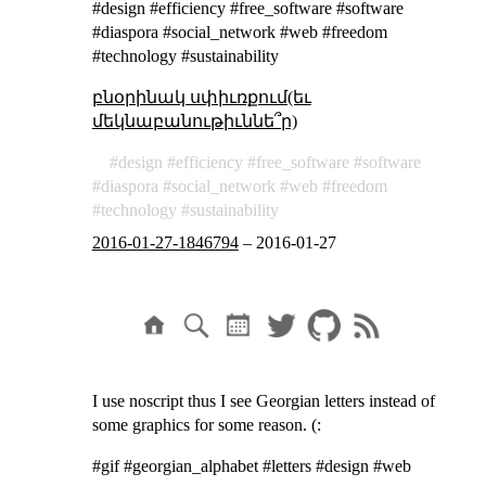
#design #efficiency #free_software #software
#diaspora #social_network #web #freedom
#technology #sustainability
բնօրինակ սփիւռքում(եւ
մեկնաբանութիւննե՞ր)
design
efficiency
free_software
software
diaspora
social_network
web
freedom
technology
sustainability
2016-01-27-1846794
–
2016-01-27
I use noscript thus I see Georgian letters instead of
some graphics for some reason. (:
#gif #georgian_alphabet #letters #design #web