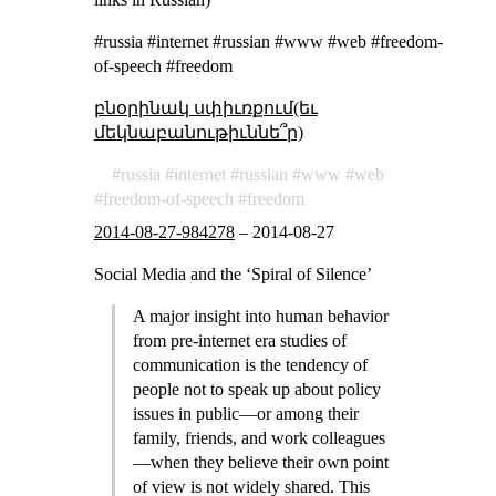
#russia #internet #russian #www #web #freedom-
of-speech #freedom
բնօրինակ սփիւռքում(եւ
մեկնաբանութիւննե՞ր)
russia
internet
russian
www
web
freedom-of-speech
freedom
2014-08-27-984278
–
2014-08-27
Social Media and the ‘Spiral of Silence’
A major insight into human behavior
from pre-internet era studies of
communication is the tendency of
people not to speak up about policy
issues in public—or among their
family, friends, and work colleagues
—when they believe their own point
of view is not widely shared. This