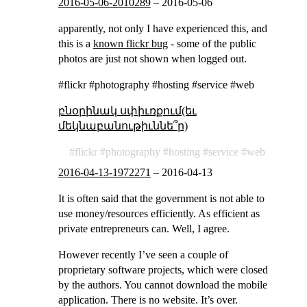
2016-05-06-2010289
–
2016-05-06
apparently, not only I have experienced this, and
this is a
known flickr bug
- some of the public
photos are just not shown when logged out.
#flickr #photography #hosting #service #web
բնօրինակ սփիւռքում(եւ
մեկնաբանութիւննե՞ր)
flickr
photography
hosting
service
web
2016-04-13-1972271
–
2016-04-13
It is often said that the government is not able to
use money/resources efficiently. As efficient as
private entrepreneurs can. Well, I agree.
However recently I’ve seen a couple of
proprietary software projects, which were closed
by the authors. You cannot download the mobile
application. There is no website. It’s over.