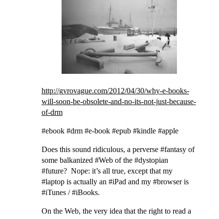
http://gyrovague.com/2012/04/30/why-e-books-
will-soon-be-obsolete-and-no-its-not-just-because-
of-drm
#ebook #drm #e-book #epub #kindle #apple
Does this sound ridiculous, a perverse #fantasy of
some balkanized #Web of the #dystopian
#future? Nope: it’s all true, except that my
#laptop is actually an #iPad and my #browser is
#iTunes / #iBooks.
On the Web, the very idea that the right to read a