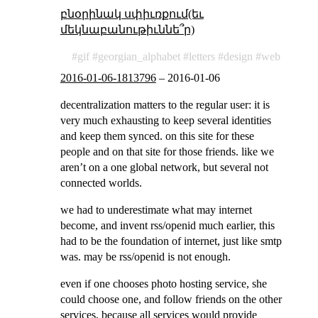
բնօրինակ սփիւռքում(եւ
մեկնաբանութիւննե՞ր)
gif
georgian_alphabet
letters
design
web
2016-01-06-1813796
–
2016-01-06
decentralization matters to the regular user: it is
very much exhausting to keep several identities
and keep them synced. on this site for these
people and on that site for those friends. like we
aren’t on a one global network, but several not
connected worlds.
we had to underestimate what may internet
become, and invent rss/openid much earlier, this
had to be the foundation of internet, just like smtp
was. may be rss/openid is not enough.
even if one chooses photo hosting service, she
could choose one, and follow friends on the other
services, because all services would provide