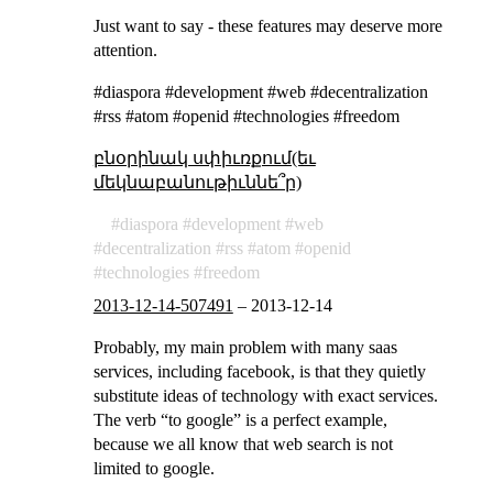
Just want to say - these features may deserve more
attention.
#diaspora #development #web #decentralization
#rss #atom #openid #technologies #freedom
բնօրինակ սփիւռքում(եւ
մեկնաբանութիւննե՞ր)
diaspora
development
web
decentralization
rss
atom
openid
technologies
freedom
2013-12-14-507491
–
2013-12-14
Probably, my main problem with many saas
services, including facebook, is that they quietly
substitute ideas of technology with exact services.
The verb “to google” is a perfect example,
because we all know that web search is not
limited to google.