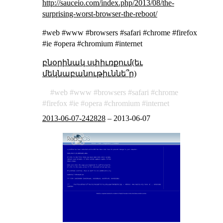
http://sauceio.com/index.php/2013/08/the-
surprising-worst-browser-the-reboot/
#web #www #browsers #safari #chrome #firefox
#ie #opera #chromium #internet
բնօրինակ սփիւռքում(եւ
մեկնաբանութիւննե՞ր)
web
www
browsers
safari
chrome
firefox
ie
opera
chromium
internet
2013-06-07-242828
–
2013-06-07