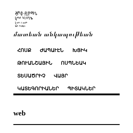
մատեան անկապութեան
ՀՈՍՔ
ԺԱՊԱՒԷՆ
ԽՑԻԿ
ԹՈՒԱՆՇԱՅԻՆ
ՈՍՊՆԵԱԿ
ՏԵՍԱԾՐԻՉ
ՎԱՅՐ
ԿԱՏԵԳՈՐԻԱՆԵՐ
ՊԻՏԱԿՆԵՐ
web