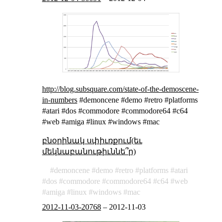
http://blog.subsquare.com/state-of-the-demoscene-
in-numbers
#demoncene #demo #retro #platforms
#atari #dos #commodore #commodore64 #c64
#web #amiga #linux #windows #mac
բնօրինակ սփիւռքում(եւ
մեկնաբանութիւննե՞ր)
demoncene
demo
retro
platforms
atari
dos
commodore
commodore64
c64
web
amiga
linux
windows
mac
2012-11-03-20768
–
2012-11-03