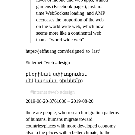
gardens (Facebook pages), just-in-
time WebSockets loading, and AMP
decreases the proportion of the web
on the world wide web, which now
seems more like a continental web
than a “world wide web”.
https://jeffhuang.com/designed_to_last/
#internet #web #design
բնօրինակ սփիւռքում(եւ
մեկնաբանութիւննե՞ր)
internet
web
design
2019-08-20-3761086
–
2019-08-20
there are people, who research migration patterns
of humans. humans migrate toward
countries/places with more developed economy,
also to the places with a better climate, to the