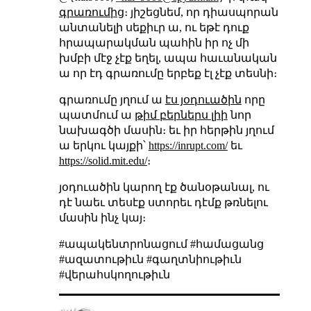
գրառումից
։ յիշեցնեմ, որ դիասպորան
անտանելի սեքիւր ա, ու եթէ դուք
հրապարակման պահին իր ոչ մի
խմբի մէջ չէք եղել, ապա հաւանական
ա որ էդ գրառումը երբեք էլ չէք տեսնի։
գրառումը յղում ա
էս յօդուածին
որը
պատմում ա
թիմ բերներս լիի
նոր
նախագծի մասին։ եւ իր հերթին յղում
ա երկու կայքի՝
https://inrupt.com/
եւ
https://solid.mit.edu/
։
յօդուածին կարող էք ծանօթանալ, ու
դէ նաեւ տեսէք ստորեւ դէմք թռնելու
մասին ինչ կայ։
#ապակենտրոնացում #համացանց
#ազատութիւն #գաղտնիութիւն
#վերահսկողութիւն