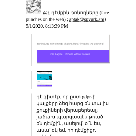
@{ դէմքին թռնողները (face
punches on the web) ;
aptak@spyurk.am
}
5/1/2020, 8:13:39 PM
դէ գիտէք, որ ըստ gdpr֊ի
կայքերը ձեզ հարց են տալիս
քուքիների վերաբերեալ։
յաճախ պարզապէս թռած
են դէմքին, ասելով՝ օ՞կ ես,
ասա՝ օկ եմ, որ դէմքիցդ