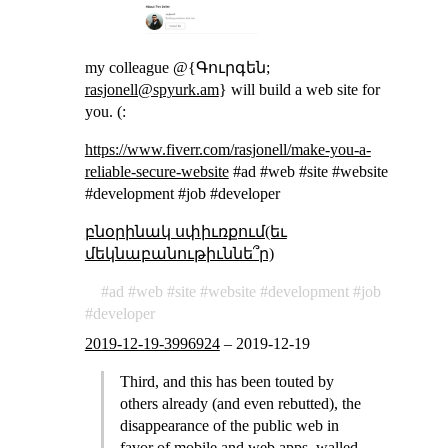
my colleague @{Գուրգեն;
rasjonell@spyurk.am
} will build a web site for
you. (:
https://www.fiverr.com/rasjonell/make-you-a-
reliable-secure-website
#ad #web #site #website
#development #job #developer
բնօրինակ սփիւռքում(եւ
մեկնաբանութիւննե՞ր)
ad
web
site
website
development
job
developer
2019-12-19-3996924
–
2019-12-19
Third, and this has been touted by
others already (and even rebutted), the
disappearance of the public web in
favor of mobile and web apps, walled