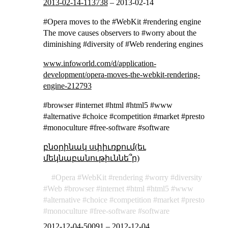
2013-02-14-113738
–
2013-02-14
#Opera moves to the #WebKit #rendering engine
The move causes observers to #worry about the
diminishing #diversity of #Web rendering engines
www.infoworld.com/d/application-
development/opera-moves-the-webkit-rendering-
engine-212793
#browser #internet #html #html5 #www
#alternative #choice #competition #market #presto
#monoculture #free-software #software
բնօրինակ սփիւռքում(եւ
մեկնաբանութիւննե՞ր)
Opera
WebKit
rendering
worry
diversity
Web
browser
internet
html
html5
www
alternative
choice
competition
market
presto
monoculture
free-software
software
2012-12-04-50091
–
2012-12-04