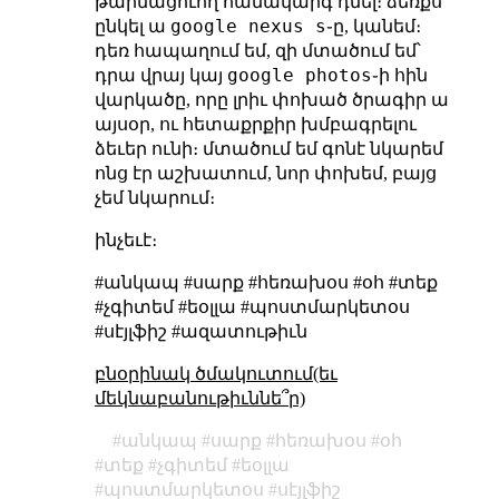
թարմացուող համակարգ դնել։ ձեռքս
google nexus s
ընկել ա
֊ը, կանեմ։
դեռ հապաղում եմ, զի մտածում եմ՝
google photos
դրա վրայ կայ
֊ի հին
վարկածը, որը լրիւ փոխած ծրագիր ա
այսօր, ու հետաքրքիր խմբագրելու
ձեւեր ունի։ մտածում եմ գոնէ նկարեմ
ոնց էր աշխատում, նոր փոխեմ, բայց
չեմ նկարում։
ինչեւէ։
#անկապ #սարք #հեռախօս #օհ #տեք
#չգիտեմ #եօլլա #պոստմարկետօս
#սէյլֆիշ #ազատութիւն
բնօրինակ ծմակուտում(եւ
մեկնաբանութիւննե՞ր)
անկապ
սարք
հեռախօս
օհ
տեք
չգիտեմ
եօլլա
պոստմարկետօս
սէյլֆիշ