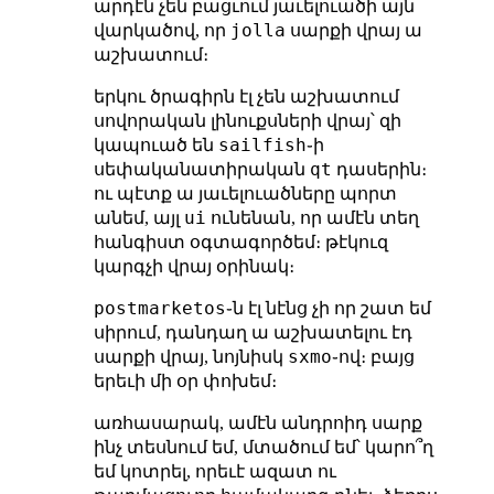
արդէն չեն բացւում յաւելուածի այն
jolla
վարկածով, որ
սարքի վրայ ա
աշխատում։
երկու ծրագիրն էլ չեն աշխատում
սովորական լինուքսների վրայ՝ զի
sailfish
կապուած են
֊ի
qt
սեփականատիրական
դասերին։
ու պէտք ա յաւելուածները պորտ
ui
անեմ, այլ
ունենան, որ ամէն տեղ
հանգիստ օգտագործեմ։ թէկուզ
կարգչի վրայ օրինակ։
postmarketos
֊ն էլ նէնց չի որ շատ եմ
սիրում, դանդաղ ա աշխատելու էդ
sxmo
սարքի վրայ, նոյնիսկ
֊ով։ բայց
երեւի մի օր փոխեմ։
առհասարակ, ամէն անդրոիդ սարք
ինչ տեսնում եմ, մտածում եմ՝ կարո՞ղ
եմ կոտրել, որեւէ ազատ ու