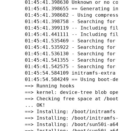
01:45:41.398630 Unknown or no compre
01:45:41.398655 == Generating initram
01:45:41.398682 - Using compression 
01:45:41.398758 - Searching for file
01:45:41.399119 -- Including files f
01:45:41.441111 -- Including files f
01:45:41.535469 - Searching for file
01:45:41.535922 - Searching for hook
01:45:41.536130 - Searching for hook
01:45:41.541355 - Searching for kern
01:45:41.542575 - Searching for kern
01:45:54.584109 initramfs-extra compl
01:45:54.584249 == Using boot-deploy
==> Running hooks

==> kernel: device-tree blob operatio
==> Checking free space at /boot

... OK!

==> Installing: /boot/initramfs

==> Installing: /boot/initramfs-extra
==> Installing: /boot/sun50i-a64-pine
==> Installing: /boot/sun50i-a64-pine