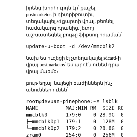
իրենց խորհուրդն էր՝ քաշել
postmarketos֊ի դիտրիբուտիւ,
տեղակայել sd քարտի վրայ, բեռնել
համակարգ դրանից, յետոյ
աշխատեցնել բութը ֆիքսող հրաման՝
նախ ես ուզեցի էլ չտեղակայել sdcard֊ի
վրայ postmarketos՝ ես արդէն ունեմ դրա
վրայ մաեմօ։
բութ եղայ, նայեցի բաժիններն ինչ
անուններ ունեն՝
root@devuan-pinephone:~# lsblk

NAME         MAJ:MIN RM  SIZE RO TYPE
mmcblk0      179:0    0 28.9G  0 disk
├─mmcblk0p1  179:1    0  128M  0 part
└─mmcblk0p2  179:2    0 28.8G  0 part
zram0        254:0    0  256M  0 disk