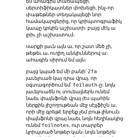
ես ահագին տառապեցի,
սերտիֆիկատներ փոխեցի, ինչ֊որ
փաթեթներ տեղակայեցի նոր
համակարգերից, որ կրիպտոգրաֆիկ
կապը կրկին աշխատի։ բայց մէկ ա
լրիւ չի աշխատում։
սարքի լաւն այն ա, որ շատ մեծ չի,
թեթեւ ա, ուղիղ անկիւններով ա։
ահագին սիրում եմ այն։
2fa
բայց կպած եմ մի բանի՝
յաւելուած կայ դրա վրայ, որ
foilauth
օգտագործում եմ՝
֊ը։ նոյն
յաւելուածն ու տուեալներն ունեմ
նաեւ փայնֆոնի վրայ (էս պահին
ներքին յիշողութեան մէջ սէյլֆիշն ա,
որի մէջ գրեթէ երբեք չեմ բութ լինում)։
փայնֆոնի վրայ նաեւ նոյն հեղինակից
foilnotes
ունեմ
, ուր տարբեր
կրիպտած նոթեր կան։ նոյն նոթերն