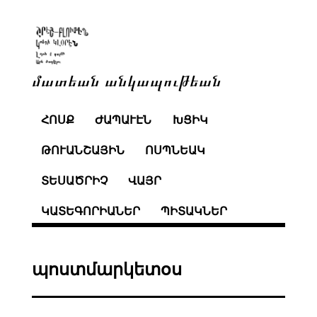
մատեան անկապութեան
ՀՈՍՔ
ԺԱՊԱՒԷՆ
ԽՑԻԿ
ԹՈՒԱՆՇԱՅԻՆ
ՈՍՊՆԵԱԿ
ՏԵՍԱԾՐԻՉ
ՎԱՅՐ
ԿԱՏԵԳՈՐԻԱՆԵՐ
ՊԻՏԱԿՆԵՐ
պոստմարկետօս