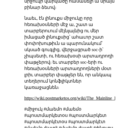
միջուկի վարկածը հասանելի ա միայն
բինար ձեւով։
նաեւ, էն լինուքս միջուկը որը
հեռախօսների մէջ ա, շատ ա
տարբերուում մէյնլայնից ու մեր
իմացած լինուքսից՝ ահաւոր շատ
փոփոխութիւն ա պարունակում՝
սկսած գուգլից, վերջացրած soc֊ի՝
չիպսետի, ու հեռախօսի արտադրողի
փաթչերով։ եւ տարբեր soc֊երի ու
հեռախօսների արտադրողների մօտ
լրիւ տարբեր փաթչեր են, որ անկապ
տեղերում կոնֆլիկտներ
կառաջացնեն։
https://wiki.postmarketos.org/wiki/The_Mainline_Kernel
#միջուկ #մաեմո #մաեմօ
#պոստմարկետօս #պոստմարկետ
#պոստմարկէտօս #պոստմարկէտ
#մաեմօ-լեստէ #մաեմո-լեստէ #լինուքս