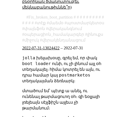
բնօրինակ ծմակուտում(եւ
մեկնաբանութիւննե՞ր)
Fix_broken_boot_partition
տէք
մաեմօ
պոստմարկետօս
փայնֆոն
վերականգնում
օպերացիոն_համակարգեր
լինուքս
միջուկ
վերակենդանացում
2022-07-31-13024422
–
2022-07-31
jolla
խելախօսը, գրել եմ, որ փակ
boot loader
ունի, ու չի լինում այլ օհ
տեղակայել։ հիմա կոտրել են այն, ու
postmarketos
դրա համար կայ
տեղակայման ձեռնարկ։
մտածում եմ՝ պէտք ա անել, ու
ունենալ թարմացուող օհ։ զի եօլլայի
լռելեայն սէյլֆիշն այլեւս չի
թարմանում։