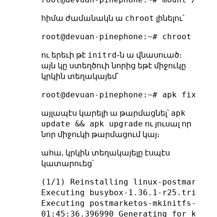
chroot
հիմա ժամանակն ա
լինելու՝
initrd
ու երեւի թէ
֊ն ա վնասուած։
այն կը ստեղծուի նորից եթէ միջուկը
կրկին տեղակայեմ՝
apk
այլապէս կարելի ա թարմացնել՝
update && apk upgrade
ու յուսալ որ
նոր միջուկի թարմացում կայ։
ահա, կրկին տեղակայելը էսպէս
կատարուեց՝
(1/1) Reinstalling linux-postmarketo
Executing busybox-1.36.1-r25.trigger

Executing postmarketos-mkinitfs-2.4.0
01:45:36.396990 Generating for kernel