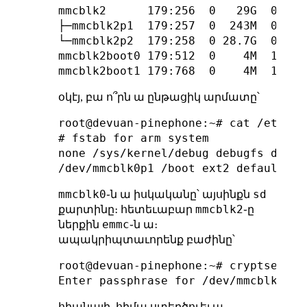
mmcblk2      179:256  0   29G  0 disk
├─mmcblk2p1  179:257  0  243M  0 part
└─mmcblk2p2  179:258  0 28.7G  0 part
mmcblk2boot0 179:512  0    4M  1 disk
օկէյ, բա ո՞րն ա ընթացիկ արմատը՝
root@devuan-pinephone:~# cat /etc/fst
# fstab for arm system

none /sys/kernel/debug debugfs defaul
mmcblk0
sd
֊ն ա իսկականը՝ այսինքն
mmcblk2
քարտինը։ հետեւաբար
֊ը
emmc
ներքին
֊ն ա։
ապակրիպտաւորենք բաժինը՝
root@devuan-pinephone:~# cryptsetup 
հիանալի, հիմա ստեղծուել ա