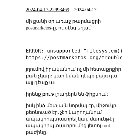
2024-04-17-22993469
–
2024-04-17
մի քանի օր առաջ թարմացրի
postmarketos֊ը, ու սէնց եղաւ՝
ERROR: unsupported "filesystem()

յղումով իրականում ոչ մի հետաքրքիր
բան չկար։ կար
նման դէպք
բայց դա
այլ դէպք ա։
իրենք բութ լոադերն են ֆիքսում։
իսկ ինձ մօտ այն նորմալ էր, միջուկը
բեռնուած էր, չէր կարողանում
ապակրիպտաւորել կամ մաունթել
ապակրիպտաւորումից յետոյ root
բաժինը։