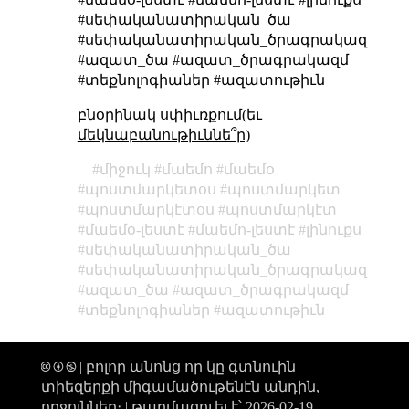
#սեփականատիրական_ծա
#սեփականատիրական_ծրագրակազմ
#ազատ_ծա #ազատ_ծրագրակազմ
#տեքնոլոգիաներ #ազատութիւն
բնօրինակ սփիւռքում(եւ
մեկնաբանութիւննե՞ր)
միջուկ
մաեմո
մաեմօ
պոստմարկետօս
պոստմարկետ
պոստմարկէտօս
պոստմարկէտ
մաեմօ-լեստէ
մաեմո-լեստէ
լինուքս
սեփականատիրական_ծա
սեփականատիրական_ծրագրակազմ
ազատ_ծա
ազատ_ծրագրակազմ
տեքնոլոգիաներ
ազատութիւն
🅭 🅯 🄏 | բոլոր անոնց որ կը գտնուին
տիեզերքի միգամածութենէն անդին,
ողջոյններ։ |
թարմացուել է՝ 2026-02-19