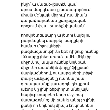
ինչի՞ ա մաեմօ֊լեստէն կամ
պոստմարկէտօս֊ը օգտագործում
միայն մէյնլայն միջուկ՝ դա միայն
գաղափարական֊քաղաքական
որոշում չի, այլեւ տեքնիկական՝
որովհետեւ բարդ ա յետոյ նայել ու
թարմացնել տարբեր սարքերի
համար միջուկների
բազմազանութիւն։ եթէ դիցուք ունենք
100 սարք (հեռախօս), ամէն մէկն իր
միջուկով, ապա ունենք նոյնքան
միջուկի առանձին ֆորք՝ ֆիքսած
վարկածներով, ու պարզ սեքիւրիթի
փաթչ աւելացնելը դառնալու ա
գլխացաւանք՝ լաւագոյն դէպքում
պէտք կը լինի բեքփորտ անել այն
հարիւր տարբեր կոդի մէջ, իսկ
վատագոյն՝ ոչ մի բան էլ անել չի լինի,
քանի որ նոյնիսկ միայն էդ կոնկրետ