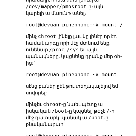
/dev/mapper/pmosroot
֊ը։ այն
կարելի ա մաունթ անել։
chroot
մինչ
լինելը լաւ կը լինէր որ էդ
համակարգը որի մէջ մտնում ենք,
/proc
/sys
ունենար
,
եւ այլն
պանակները, կպցնենք դրանք մեր օհ֊
ից։՝
սէնց բաներ ջենթու տեղակայելով եմ
սովորել։
chroot
մինչեւ
֊ը նաեւ պէտք ա
/boot
/
իսկական
֊ը կպցնել, թէ չէ
֊ի
/boot
մէջ դատարկ պանակ ա
֊ը
բնականաբար՝