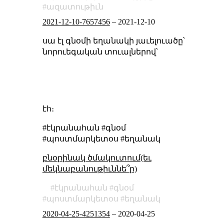
ազատութիւն
2021-12-10-7657456
–
2021-12-10
սա էլ գնօմի եղանակի յաւելուածը՝
նորուեգական տուալներով՝
էհ։
#էկրանահան #գնօմ
#պոստմարկետօս #եղանակ
բնօրինակ ծմակուտում(եւ
մեկնաբանութիւննե՞ր)
էկրանահան
գնօմ
պոստմարկետօս
եղանակ
2020-04-25-4251354
–
2020-04-25