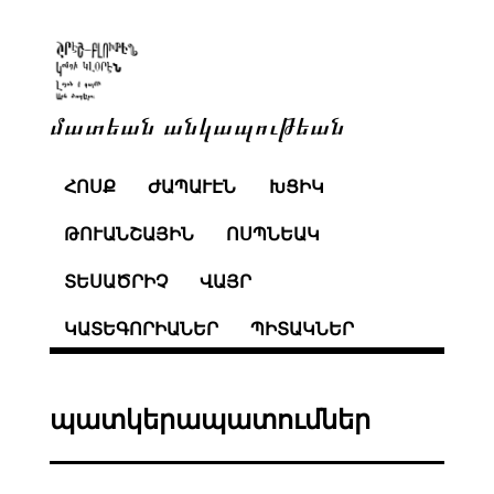
մատեան անկապութեան
ՀՈՍՔ
ԺԱՊԱՒԷՆ
ԽՑԻԿ
ԹՈՒԱՆՇԱՅԻՆ
ՈՍՊՆԵԱԿ
ՏԵՍԱԾՐԻՉ
ՎԱՅՐ
ԿԱՏԵԳՈՐԻԱՆԵՐ
ՊԻՏԱԿՆԵՐ
պատկերապատումներ