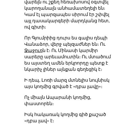
վարելն ու շքեղ հեռախոսով օգտվել
կարողանալն անհամատեղելի են։
Կամ էլ պարզապես սիրում էր շփվել
այլ դասակարգերի մարդկանց հետ,
ով գիտի։
Որ Գյումրիից դուրս ես գալիս դեպի
Վանաձոր, վերջ պեյզաժներ են։ Ու
Ջաջուռ
ն է։ Ու Մինասի կարմիր
սարերը արեւամուտին։ Ու մտածում
ես այստեղ ամեն երկրորդը պետք է
նկարիչ լիներ այնքան գեղեցիկ է։
Ի դեպ, Լոռի մարզ մտնելիս նույնիսկ
այս կողմից գրված է «դբա լավը»։
Ոչ միայն Ապարանի կողմից,
փաստորեն։
Իսկ հակառակ կողմից գիծ քաշած
«դբա լավ» է։