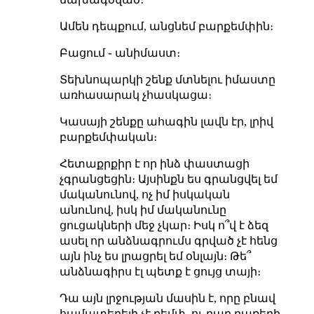
Ամեն դեպքում, անցնեմ բարքեմփին։
Բացում ֊ անիմաստ։
Տեխնոպարկի շենք մտնելու իմաստը
առհասարակ չհասկացա։
Կասայի շենքը ահագին լավն էր, լրիվ
բարքեմփական։
Հետաքրքիր է որ ինձ փաստացի
չգրանցեցին։ Այսինքն ես գրանցվել եմ
մականունով, ոչ իմ իսկական
անունով, իսկ իմ մականունը
ցուցակների մեջ չկար։ Իսկ ո՞վ է ձեզ
ասել որ անձնագրումս գրված չէ հենց
այն ինչ ես լրացրել եմ օնլայն։ Թե՞
անձնագիրս էլ պետք է ցույց տայի։
Դա այն լրջության մասին է, որը բնավ
համատեղելի չէ քեմփ, ու բար բառերի