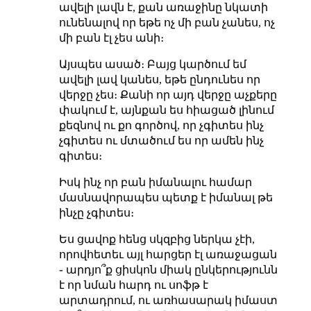
ավելի լավն է, քան առաջինը նկատի
ունենալով որ եթե ոչ մի բան չանես, ոչ
մի բան էլ չես անի։
Այսպես ասած։ Բայց կարծում եմ
ավելի լավ կանես, եթե ընդունես որ
վերջը չես։ Քանի որ այդ վերջը աչքերը
փակում է, այնքան ես հիացած լինում
քեզնով ու քո գործով, որ չգիտես ինչ
չգիտես ու մտածում ես որ ամեն ինչ
գիտես։
Իսկ ինչ որ բան իմանալու համար
մասնավորապես պետք է իմանալ թե
ինչը չգիտես։
Ես ցավոք հենց սկզբից ներկա չէի,
որովհետեւ այլ հարցեր էլ առաջացան
֊ արդյո՞ք ցիսկոն միակ ընկերությունն
է որ նման հարդ ու սոֆթ է
արտադրում, ու առհասարակ իմաստ