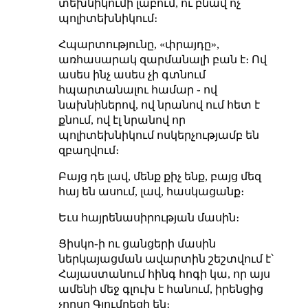
տեխնիկումի լաբում, ու բնավ ոչ
պոլիտեխնիկում։
Հպարտությունը, «փրայդը»,
առհասարակ զարմանալի բան է։ Ով
ասես ինչ ասես չի գտնում
հպարտանալու համար ֊ ով
նախնիներով, ով նրանով ում հետ է
քնում, ով էլ նրանով որ
պոլիտեխնիկում ոսկերչությամբ են
զբաղվում։
Բայց դե լավ, մենք քիչ ենք, բայց մեզ
հայ են ասում, լավ, հասկացանք։
Եւս հայրենասիրության մասին։
Ցիսկո֊ի ու ցանցերի մասին
ներկայացման ավարտին շեշտվում է՝
Հայաստանում հինգ հոգի կա, որ այս
ամենի մեջ գլուխ է հանում, իրենցից
չորսը Գյումրեցի են։