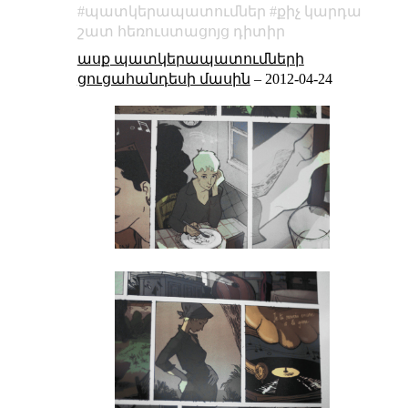
պատկերապատումներ
քիչ կարդա
շատ հեռուստացոյց դիտիր
ասք պատկերապատումների
ցուցահանդեսի մասին
–
2012-04-24