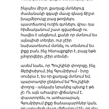
ինչպես միշտ, քաղաք մտնելուց
ժամանակի զգալի մասը գնաց ճիշտ
խաչմերուկը բաց թողնելու
պատճառով ուղին գտնելու վրա։ դա
հիմնականում շատ զվարճալի ու
հավես է անցնում, քանի որ մտնում ես
այնպիսի տեղեր, ուր չէիր
նախատեսում մտնել, ու տեսնում ես
լիքը բան, ինչ հետաքրքիր է, բայց եթե
չմոլորվեիր, չէիր տեսնի։
ասեմ նաեւ, որ Պուշկինի փողոցը, ինչ
Թբիլիսիյում, ինչ Գյումրիյում ֊ էտը
սուձբա է, ես որ քաղաք մտնում եմ,
պարտադիր ընկնում եմ Պուշկինի
փողոց ֊ անկախ նրանից պետք է թե
չէ։ Ու այն ահավոր վիճակում է,
փաստորեն, ու առհասարակ
Գյումրիյում լիքը ճանապարհներ կան,
որ այդպիսի վատ վիճակում են, որ չես