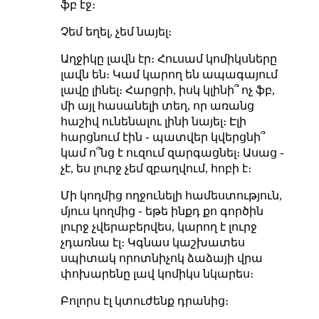
ֆբ էջ։
Չեմ եղել, չեմ նայել։
Աղջիկը լավն էր։ Հուսամ կոմիկսները
լավն են։ Կամ կարող են ապագայում
լավը լինել։ Հարցրի, իսկ կլինի՞ ոչ ֆբ,
մի այլ հասանելի տեղ, որ առանց
հաշիվ ունենալու լինի նայել։ Էլի
հարցնում էին ֊ պատվեր կվերցնի՞
կամ ո՞նց է ուզում զարգացնել։ Ասաց ֊
չէ, ես լուրջ չեմ զբաղվում, հոբի է։
Մի կողմից ողջունելի համեստություն,
մյուս կողմից ֊ եթե ինքդ քո գործին
լուրջ չվերաբերվես, կարող է լուրջ
չդառնա էլ։ Կգնաս կաշխատես
սպիտակ որոտնիչոկ ձաձայի վրա
փոխարենը լավ կոմիկս նկարես։
Բոլորս էլ կտուժենք դրանից։