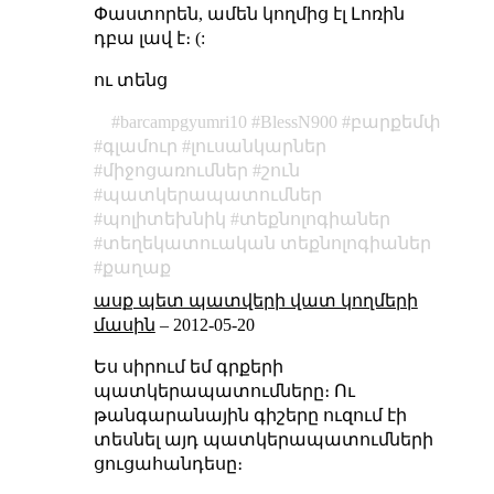
Փաստորեն, ամեն կողմից էլ Լոռին
դբա լավ է։ (:
ու տենց
barcampgyumri10
BlessN900
բարքեմփ
գլամուր
լուսանկարներ
միջոցառումներ
շուն
պատկերապատումներ
պոլիտեխնիկ
տեքնոլոգիաներ
տեղեկատուական տեքնոլոգիաներ
քաղաք
ասք պետ պատվերի վատ կողմերի
մասին
–
2012-05-20
Ես սիրում եմ գրքերի
պատկերապատումները։ Ու
թանգարանային գիշերը ուզում էի
տեսնել այդ պատկերապատումների
ցուցահանդեսը։