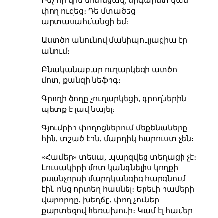
Ինչ որ կին մոտեցավ, սիգարետ կամ
փող ուզեց։ Դե մտածեց
արտասահմանցի եմ։
Աստծո անունով մանիպուլյացիա էր
անում։
Բնականաբար ուղարկեցի ատծո
մոտ, քանզի նեֆիգ։
Գրողի ծողը չուղարկեցի, գրողներին
պետք է լավ նայել։
Գյումրիի փողոցներում մեքենաները
հին, տշած էին, մարդիկ հարուստ չեն։
«Համեր» տեսա, պարզվեց տեղացի չէ։
Լուսակիրի մոտ կանգնելիս կողքի
քսանչորսի մարդկանցից հարցնում
էին ոնց որտեղ հասնել։ Երեւի համերի
վարորդը, խեղճը, փող չուներ
քարտեզով հեռախոսի։ Կամ էլ համեր