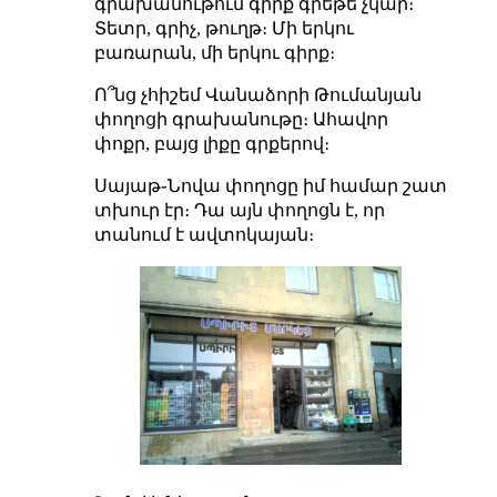
գրախանութում գիրք գրեթե չկար։
Տետր, գրիչ, թուղթ։ Մի երկու
բառարան, մի երկու գիրք։
Ո՞նց չհիշեմ Վանաձորի Թումանյան
փողոցի գրախանութը։ Ահավոր
փոքր, բայց լիքը գրքերով։
Սայաթ֊Նովա փողոցը իմ համար շատ
տխուր էր։ Դա այն փողոցն է, որ
տանում է ավտոկայան։