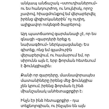
անկապ անճաշակ «ստուդիաներում»
ու ես հանդուրժող, ու նույնիսկ, որոշ
չափով, հիացմունքով եմ վերաբերվել
իրենց վիզիտկաներին՝ ոչ ուղիղ,
ալիքավոր ոսկեզօծ ծայրերով։
Այդ պատճառով զարմանալի չէ, որ ես
գնացի «զարդերի երեք դ
նախագծում» ներկայացմանը։ Ես
գիտեք, ոնց եմ գլամուրին
վերաբերվում, ու համարում եմ, որ
սիրունն այն է, երբ ֆորման հետեւում
է ֆունկցիային։
Քանի որ զարդերը, մասնավորապես
մատանիները իրենց մեջ ֆունկցիա
չեն կրում, իրենց ֆորման էլ ինձ
միանշանակ անհետաքրքիր է։
Ինչն էր ինձ հետաքրքիր ֊ դա
տեքնոլոգիան, ու ինչպես են այն