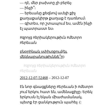
— դէ, մեր բախտը չի բերել։
— ինչի՞։
— երեւանը քեզնով աւելի քիչ
քաղաքակիրթ քաղաք է դառնում։
— գիտես, որ շտապում ես, ամէն ինչի
էլ պատրաստ ես։
#զրոյց #ձրիակերութիւն #մետրո
#երեւան
բնօրինակ սփիւռքում(եւ
մեկնաբանութիւննե՞ր)
զրոյց
ձրիակերութիւն
մետրո
երեւան
2012-12-07-52468
–
2012-12-07
էն նոր գնացքները #Երեւան ի #մետրո
յում երկու հատ են, ամենաքիչը։ Երեկ
երկուսն էլ եկան միաժամանակ,
պետք էր ցանկություն պահել։ (: