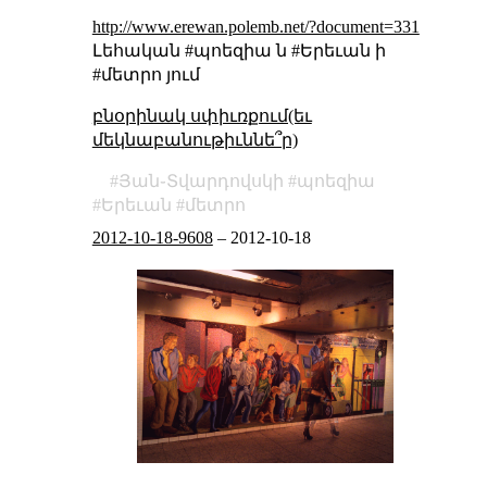
http://www.erewan.polemb.net/?document=331
Լեհական #պոեզիա ն #Երեւան ի
#մետրո յում
բնօրինակ սփիւռքում(եւ
մեկնաբանութիւննե՞ր)
Յան֊Տվարդովսկի
պոեզիա
Երեւան
մետրո
2012-10-18-9608
–
2012-10-18