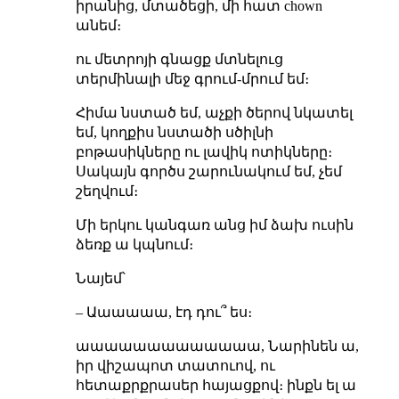
իրանից, մտածեցի, մի հատ chown
անեմ։
ու մետրոյի գնացք մտնելուց
տերմինալի մեջ գրում-մրում եմ։
Հիմա նստած եմ, աչքի ծերով նկատել
եմ, կողքիս նստածի սծիլնի
բոթասիկները ու լավիկ ոտիկները։
Սակայն գործս շարունակում եմ, չեմ
շեղվում։
Մի երկու կանգառ անց իմ ձախ ուսին
ձեռք ա կպնում։
Նայեմ՝
– Աաաաաա, էդ դու՞ ես։
աաաաաաաաաաաաա, Նարինեն ա,
իր վիշապոտ տատուով, ու
հետաքրքրասեր հայացքով։ ինքն ել ա