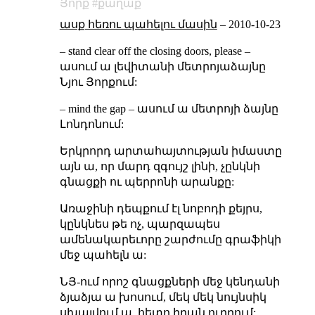
Յորք
քաղաք
ասք հեռու պահելու մասին
–
2010-10-23
– stand clear off the closing doors, please –
ասում ա
լեվիտանի
մետրոյաձայնը
Նյու Յորքում:
– mind the gap – ասում ա մետրոյի ձայնը
Լոնդոնում:
Երկրորդ արտահայտության իմաստը
այն ա, որ մարդ զգույշ լինի, չընկնի
գնացքի ու պերրոնի արանքը:
Առաջինի դեպքում էլ նոբոդի քեյրս,
կընկնես թե ոչ, պարզապես
ամենակարեւորը շարժումը գրաֆիկի
մեջ պահելն ա:
ՆՅ-ում որոշ գնացքների մեջ կենդանի
ձյաձյա ա խոսում, մեկ մեկ նույնսիկ
սխալվում ա, հետո իրան ուղղում: