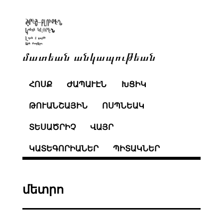
մատեան անկապութեան
ՀՈՍՔ
ԺԱՊԱՒԷՆ
ԽՑԻԿ
ԹՈՒԱՆՇԱՅԻՆ
ՈՍՊՆԵԱԿ
ՏԵՍԱԾՐԻՉ
ՎԱՅՐ
ԿԱՏԵԳՈՐԻԱՆԵՐ
ՊԻՏԱԿՆԵՐ
մետրո