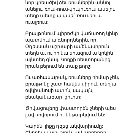
նոր կրեածիվ ձեւ ռուսներին աննոյ
անելու. ռուս-ռուս-կուկուռուս ասելու
տեղը պետք ա ասել՝ ռուս-ռուս-
ուալռուս:
Բրայթոնում պիրոժկի վաճառող կինը
պատմում ա գնորդներին, որ
Օդեսսան աշխարի ամենասիրուն
տեղն ա, ու որ նա երազում ա կրկին
այնտեղ գնալ: Կողքի ռեստորանից
իրան բերում են տաք բորշ:
Ու առհասարակ, ռուսները հիմար չեն,
բրայթոնը շատ հավես սիրուն տեղ ա,
օվկիանոսի ափին, սակայն,
բնականաբար՝ ցուրտ:
Ծովացուլերը փաստորեն շների պես
լավ սովորում ու ենթարկվում են:
Կարեն, լիքը դզեց ակվարիումը:
Շնորհակալություն լավ խորհրդի