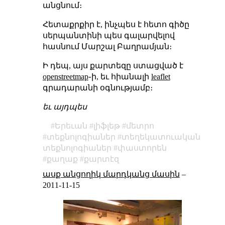
անցնում։
Հետաքրքիր է, ինչպես է հետո գիծը
սերպանտինի պես գալարվելով
հասնում Մարշալ Բաղրամյան։
Ի դեպ, այս քարտեզը ստացված է
openstreetmap
֊ի, եւ հիանալի
leaflet
գրադարանի օգնությամբ։
եւ այդպես
Երեւան
լիֆլեթ
մետրո
տեքնոլոգիաներ
տեղեկատուական
տեքնոլոգիաներ
փաստորեն
քաղաք
քարտէզ
ասք անցողիկ մարդկանց մասին
–
2011-11-15