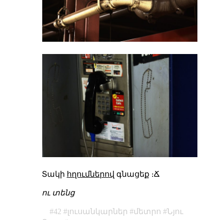
Տակի
հղումներով
գնացեք ։Ճ
ու տենց
42
լուսանկարներ
մետրո
Նյու