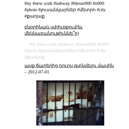
#ny #new-york #subway #blessn900 #n900
#photo #լուսանկարներ #մետրո #city
#քաղաք
բնօրինակ սփիւռքում(եւ
մեկնաբանութիւննե՞ր)
ny
new-york
subway
blessn900
n900
photo
լուսանկարներ
մետրո
city
քաղաք
ասք ճաղերից դուրս գտնվելու մասին
–
2012-07-01