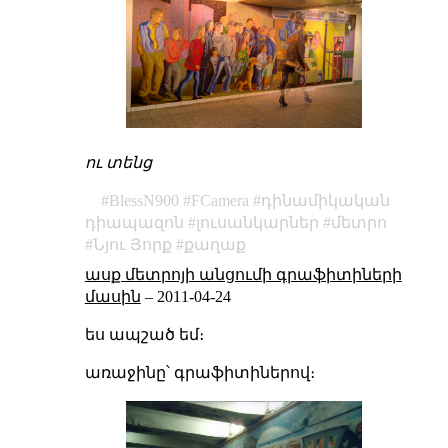
ու տենց
BlessN900
FCamera
դինամիկական
դիապազոն
լուսանկարներ
մետրո
Նյու Յորք
քաղաք
ասք մետրոյի անցումի գրաֆիտիների
մասին
–
2011-04-24
ես ապշած եմ։
առաջինը՝ գրաֆիտիներով։