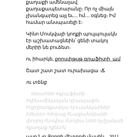
քաղաքի ամենալավ
քաղաքապետարանը։ Որ ոչ միայն
չխանգարեց այլ եւ․․․ հմ․․․ օգնեց։ Իմ
համար անսպասելի է։
Կինո Մոսկվայի կողքի պուլպուլակն
էր աշխատացնեին՝ ցենի տակոյ
մերիի նե բուձետ։
ու իհարկե,
քրոսփթսթ գրաֆիտի_ամ
Շատ շատ շատ ուրախացա ։Ճ
ու տենց
BlessN900
գրաֆիտի
դինամիկական դիապազոն
էյջդիառքափչա
լուսանկարներ
մետրո
մոբայլ
Նալբանդեանի
փողոց
նոկիա
նոկիա ն900
չմշակած
քաղաք
քենոն
ասք Նյո Յորքի մետրոյի մասին
–
2011-