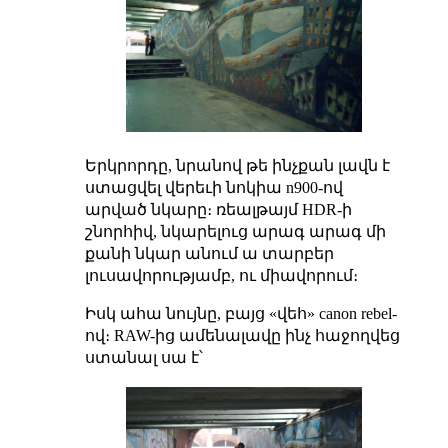
Երկրորդը, նրանով թե ինչքան լավն է
ստացվել վերեւի նոկիա n900-ով
արված նկարը։ ռեալթայմ HDR-ի
շնորհիվ, նկարելուց արագ արագ մի
քանի նկար անում ա տարբեր
լուսավորությամբ, ու միավորում։
Իսկ ահա նույնը, բայց «վեհ» canon rebel-
ով։ RAW-ից ամենալավը ինչ հաջողվեց
ստանալ սա է՝