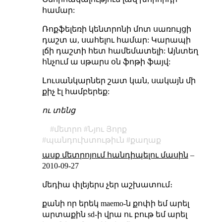
համար:
Ռոքֆելեռի կենտրոնի մոտ սառույցի
դաշտ ա, սահելու համար: Կարապի
լճի դաշտի հետ համեմատելի: Այնտեղ
հնչում ա սթարս օն ֆոթի ֆայվ:
Լուսանկարներ շատ կան, սակայն մի
քիչ էլ համբերեք:
ու տենց
մետրո
Նյու Յորք
պանդուխտութիւն
քաղաք
ասք մետրոյում հանդիպելու մասին
–
2010-09-27
մեդիա փլեյերս չեր աշխատում։
քանի որ երեկ maemo-ն քոփի եմ արել
արտաքին sd-ի վրա ու բութ եմ արել