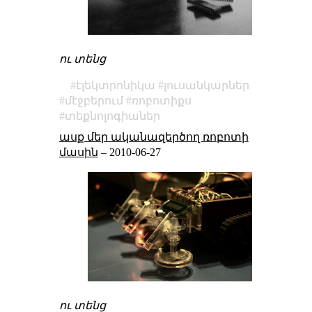
ու տենց
էլեկտրոնիկա
լուսանկարներ
մէջբերում
ռոբոտիքս
տեքնոլոգիաներ
ասք մեր ականազերծող ռոբոտի
մասին
–
2010-06-27
ու տենց