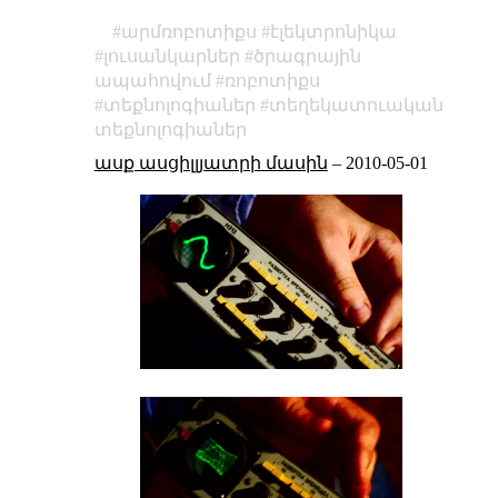
արմռոբոտիքս
էլեկտրոնիկա
լուսանկարներ
ծրագրային
ապահովում
ռոբոտիքս
տեքնոլոգիաներ
տեղեկատուական
տեքնոլոգիաներ
ասք ասցիլլյատրի մասին
–
2010-05-01