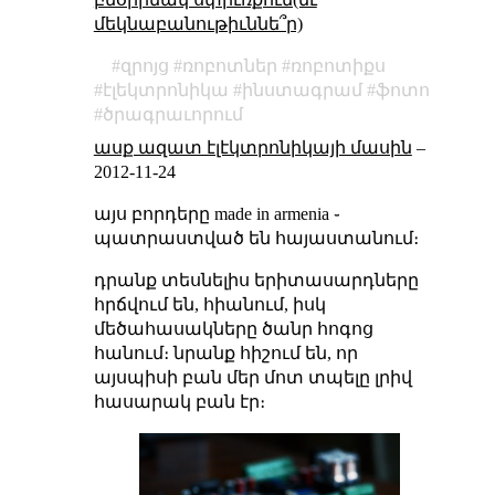
մեկնաբանութիւննե՞ր)
զրոյց
ռոբոտներ
ռոբոտիքս
էլեկտրոնիկա
ինստագրամ
ֆոտո
ծրագրաւորում
ասք ազատ էլէկտրոնիկայի մասին
–
2012-11-24
այս բորդերը made in armenia ֊
պատրաստված են հայաստանում։
դրանք տեսնելիս երիտասարդները
հրճվում են, հիանում, իսկ
մեծահասակները ծանր հոգոց
հանում։ նրանք հիշում են, որ
այսպիսի բան մեր մոտ տպելը լրիվ
հասարակ բան էր։