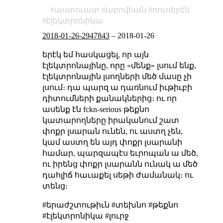
աստուատ
աբովեան
ռուսերէն
էլեկտրոնիկա
2018-01-26-2947843
–
2018-01-26
երէկ եմ հասկացել, որ այն
էլեկտրոնայինը, որը «մենք» լսում ենք,
էլեկտրոնային լսողների մեծ մասը չի
լսում։ դա պարզ ա դառնում իւթիւբի
դիտումների քանակներից։ ու որ
ասենք էն fckn-serious թեքնո
կատարողները իրականում շատ
փոքր լսարան ունեն, ու աստղ չեն,
կամ աստղ են այդ փոքր լսարանի
համար, պարզապէս եւրոպան ա մեծ,
ու իրենց փոքր լսարանն ունակ ա մեծ
դահլիճ հաւաքել սեթի ժամանակ։ ու
տենց։
#երաժշտութիւն #տեխնո #թեքնո
#էլեկտրոնիկա #լուրջ