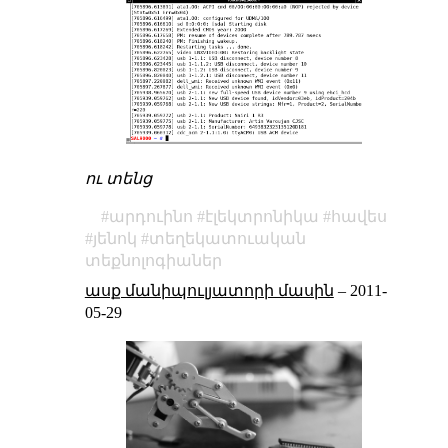
ու տենց
արդուինո
էլեկտրոնիկա
հավես
յենոկ
տեղեկատուական
տեքնոլոգիաներ
ասք մանիպուլյատորի մասին
–
2011-
05-29