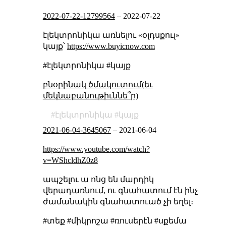
2022-07-22-12799564
–
2022-07-22
էլեկտրոնիկա առնելու «օլդսքուլ»
կայք՝
https://www.buyicnow.com
#էլեկտրոնիկա #կայք
բնօրինակ ծմակուտում(եւ
մեկնաբանութիւննե՞ր)
էլեկտրոնիկա
կայք
2021-06-04-3645067
–
2021-06-04
https://www.youtube.com/watch?
v=WShcldhZ0z8
ապշելու ա ոնց են մարդիկ
վերադառնում, ու գնահատում էն ինչ
ժամանակին գնահատուած չի եղել։
#տեք #միկրոշա #ռուսերէն #սքեմա