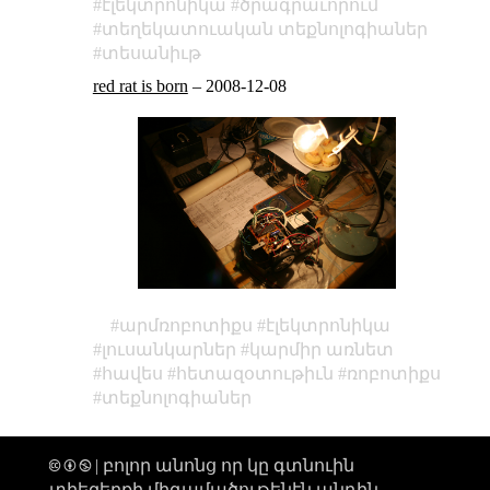
էլեկտրոնիկա
ծրագրաւորում
տեղեկատուական տեքնոլոգիաներ
տեսանիւթ
red rat is born
–
2008-12-08
արմռոբոտիքս
էլեկտրոնիկա
լուսանկարներ
կարմիր առնետ
հավես
հետազօտութիւն
ռոբոտիքս
տեքնոլոգիաներ
🅭 🅯 🄏 | բոլոր անոնց որ կը գտնուին
տիեզերքի միգամածութենէն անդին,