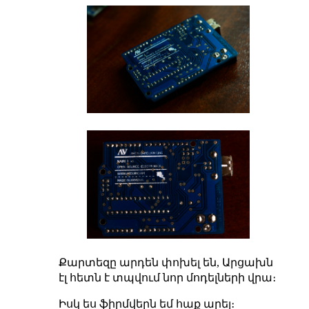
Քարտեզը արդեն փոխել են, Արցախն
էլ հետն է տպվում նոր մոդելների վրա։
Իսկ ես ֆիրմվերն եմ հաք արել։