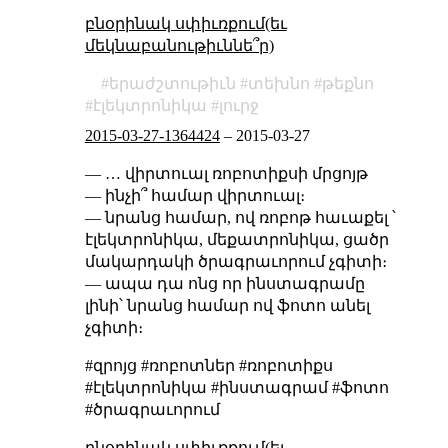
բնօրինակ սփիւռքում(եւ
մեկնաբանութիւննե՞ր)
երաժշտութիւն
տեխնո
թեքնո
էլեկտրոնիկա
լուրջ
2015-03-27-1364424
–
2015-03-27
— … վիրտուալ ռոբոտիքսի մրցոյթ
— ինչի՞ համար վիրտուալ։
— նրանց համար, ով ռոբոթ հաւաքել ՝
էլեկտրոնիկա, մեքատրոնիկա, ցածր
մակարդակի ծրագրաւորում չգիտի։
— ապա դա ոնց որ ինստագրամը
լինի՝ նրանց համար ով ֆոտո անել
չգիտի։
#զրոյց #ռոբոտներ #ռոբոտիքս
#էլեկտրոնիկա #ինստագրամ #ֆոտո
#ծրագրաւորում
բնօրինակ սփիւռքում(եւ