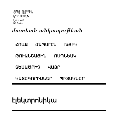
մատեան անկապութեան
ՀՈՍՔ
ԺԱՊԱՒԷՆ
ԽՑԻԿ
ԹՈՒԱՆՇԱՅԻՆ
ՈՍՊՆԵԱԿ
ՏԵՍԱԾՐԻՉ
ՎԱՅՐ
ԿԱՏԵԳՈՐԻԱՆԵՐ
ՊԻՏԱԿՆԵՐ
էլեկտրոնիկա