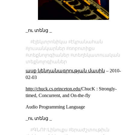
_ու տենց _
էլեկտրոնիկա
էկրանահան
լուսանկարներ
ռոբոտիքս
տեքնոլոգիաներ
տեղեկատուական
տեքնոլոգիաներ
ասք կենդանագրության մասին
–
2010-
02-03
http://chuck.cs.princeton.edu/
ChucK : Strongly-
timed, Concurrent, and On-the-fly
Audio Programming Language
_ու տենց _
ԳՆՈՒ/Լինուքս
երաժշտութիւն