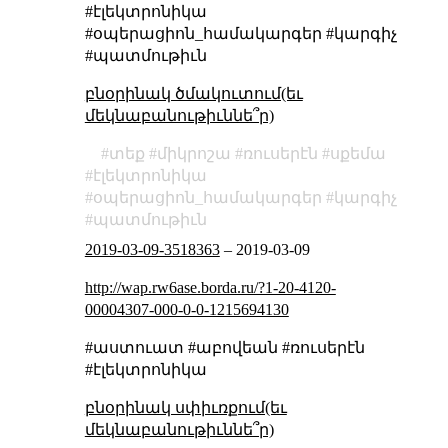
#էլեկտրոնիկա
#օպերացիոն_համակարգեր #կարգիչ
#պատմութիւն
բնօրինակ ծմակուտում(եւ
մեկնաբանութիւննե՞ր)
տեք
միկրոշա
ռուսերէն
սքեմա
էլեկտրոնիկա
օպերացիոն_համակարգեր
կարգիչ
պատմութիւն
2019-03-09-3518363
–
2019-03-09
http://wap.rw6ase.borda.ru/?1-20-4120-
00004307-000-0-0-1215694130
#աստուատ #աբովեան #ռուսերէն
#էլեկտրոնիկա
բնօրինակ սփիւռքում(եւ
մեկնաբանութիւննե՞ր)