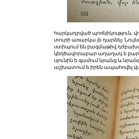
հարկադրված պոռնիկություն, վ
տուրի առարկա յե դարձել։ Նույն
ստիպում են բազմաթիվ դժբախտ կա
կեղծավորաբար աղաղակ ե բար
սյունին ե զամում նրանց և ն
աշխատում ե իրեն ապահովել վ