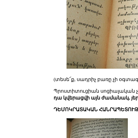
(տեսե՜ք, սադրիչ բառը չի օգտագ
Պրոստիտուցիան սոցիալական չ
դա կվերացվի այն ժամանակ, յ
ԴԵՄՈԿՐԱՏԱԿԱՆ ՀԱՆՐԱՊԵՏՈՒ