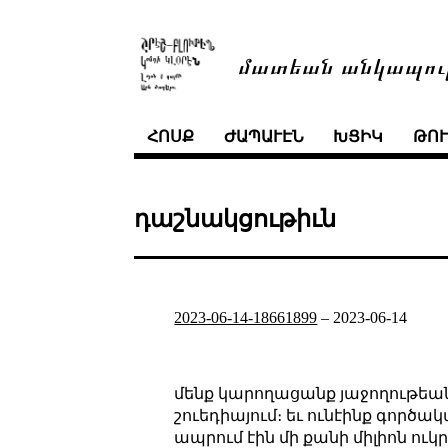
մատեան անկապու
ՀՈՍՔ
ԺԱՊԱՒԷՆ
ԽՑԻԿ
ԹՈ
դաշնակցութիւն
2023-06-14-18661899
–
2023-06-14
մենք կարողացանք յաջողութե
շուեդիայում։ եւ ունէինք գործ
ապրում էին մի քանի միլիոն ո