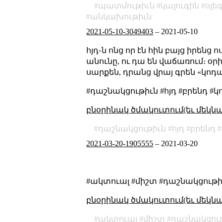
պատմութիւն
կալուգին
օլե
անկախութիւն
2021-05-10-3049403
–
2021-05-10
հյդ֊ն ոնց որ էն հին բայց իրենց
անունը, ու դա են վաճառում։ օ
սարքեն, դրանց վրայ գրեն «կոդա
#դաշնակցութիւն #հյդ #բրենդ 
բնօրինակ ծմակուտում(եւ մեկն
դաշնակցութիւն
հյդ
բրենդ
2021-03-20-1905555
–
2021-03-20
#ակտուալ #միշտ #դաշնակցութի
բնօրինակ ծմակուտում(եւ մեկն
ակտուալ
միշտ
դաշնակցու