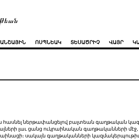
թեան
ՒԱՆՇԱՅԻՆ
ՈՍՊՆԵԱԿ
ՏԵՍԱԾՐԻՉ
ՎԱՅՐ
Կ
ան հասնել ներթափանցելով բալտեան գաղթական կա
ակալների լաւ ցանց ուկրաինական գաղթականների մէջ
ւկրաինացի։ սակայն գաղթականների կազմակերպութիւ