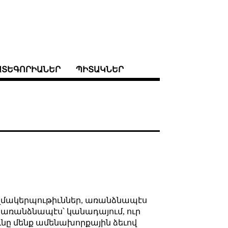
ԱՏԵԳՈՐԻԱՆԵՐ
ՊԻՏԱԿՆԵՐ
զմակերպութիւններ, առանձնապէս
, առանձնապէս՝ կանադայում, ուր
նը մենք ամենախորքային ձեւով