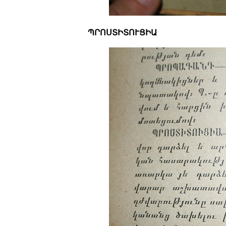
ՊՐՈՍՏԻՏՈՒՑԻԱ