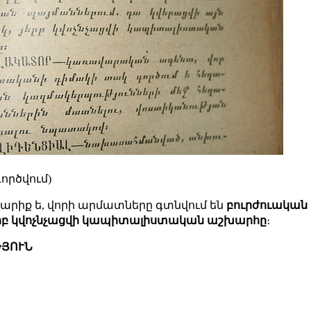
ործվում)
արիք ե, վորի արմատները գտնվում են
բուրժուական
երբ կվոչնչացվի կապիտալիստական աշխարհը
։
ԹՅՈՒՆ