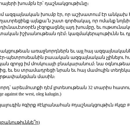
այերի խումբն էր՝ դաշնակցութիւնը։
 ազգայնական խումբ էր, որ աշխատում էր անկախ
աւորեցինք այնքա՛ն շատ գործակալ, որ ոմանք նոյ
դիւնաւէտօրէն չէզոքացնել այդ խումբը, եւ ութսունակ
տական իշխանութեան դէմ։ կազմակերպութիւնն եւ դ
շնակցութեան առաջնորդներն եւ այլ հայ ազգայնակա
ր֊պետրոսեանին բաւական ազգայնական չլինելու հա
ական զրոյց իմ մոսկուայի բնակարանում։ նա օգնութե
ց, եւ ես տրամադրեցի նրան եւ հայ մամուլին տեղե
ներթափանցման մասին։
դ՝ արեւմուտքի դէմ լրտեսութեան 32 տարիս հատուկ ծա
ge against the west, oleg kalugin.)
_կալուգին #գիրք #էկրանահան #դաշնակցութիւն #կգբ
աբանութիւննե՞ր)