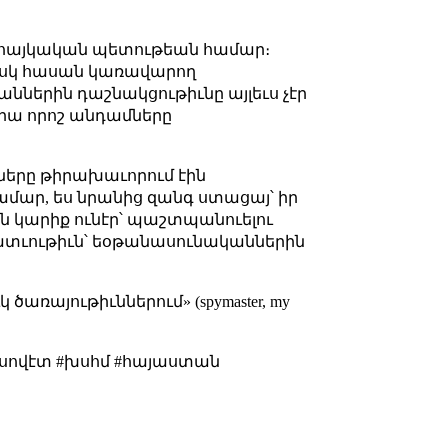
 հայկական պետութեան համար։
նիսկ հասան կառավարող
աններին դաշնակցութիւնը այլեւս չէր
րա որոշ անդամները
նները թիրախաւորում էին
մար, ես նրանից զանգ ստացայ՝ իր
ան կարիք ունէր՝ պաշտպանուելու
կատւութիւն՝ եօթանասունականներին
ռայութիւններում» (spymaster, my
 #սովէտ #խսհմ #հայաստան