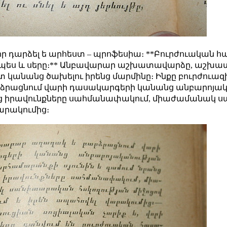
որ դարձել ե արհեստ – պրոֆեսիա։
**Բուրժուական հա
պես և սերը։**
Անբավարար աշխատավարձը, աշխատա
նանց ծախելու իրենց մարմինը։ Ինքը բուրժուազիան, 
ձրացնում վարի դասակարգերի կանանց անբարոյակ
րանց իրավունքները սահմանափակում, միաժամանակ 
արակումից։