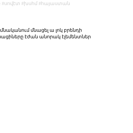
բ
սովէտ
խսհմ
հայաստան
հիմնականում մնացել ա լոկ բրենդի
չինացիները էժան անորակ էլեմենտներ