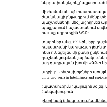
ներթափանցեցինք՝ աքսորուած հ
մի ժամանակ այն հաստատակամ
ժամանակի ընթացքում մենք տեղ
պաշտօնների։ մեզ յաջողուեց ար
պայքարում հայաստանում սովէ
հաւաքագրուեցին ԿԳԲ։
տարիներ անց, 1992֊ին, երբ դա
հայաստանի նախագահ լեւոն տէ
հետ ունեցել եմ մի քանի ընկեր
դաշնակցութեան յարձակումների
այդ գաղթական խումբ ԿԳԲ֊ի 
աղբիւր՝ «հետախոյզների առաջնոր
thirty-two years in Intelligence and espiona
#պատմութիւն #կալուգին #օլեգ
#անկախութիւն
բնօրինակ ծմակուտում(եւ մեկն