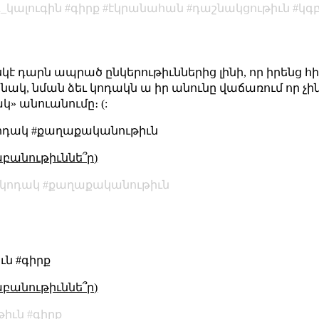
գ_կալուգին
գիրք
էկրանահան
դաշնակցութիւն
կգ
 ոսկէ դարն ապրած ընկերութիւններից լինի, որ իրենց 
րինակ, նման ձեւ կոդակն ա իր անունը վաճառում որ 
կ» անուանումը։ (:
#կոդակ #քաղաքականութիւն
աբանութիւննե՞ր)
կոդակ
քաղաքականութիւն
ւն #գիրք
աբանութիւննե՞ր)
թիւն
գիրք