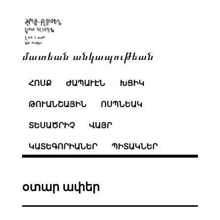
մատեան անկապութեան
ՀՈՍՔ
ԺԱՊԱՒԷՆ
ԽՑԻԿ
ԹՈՒԱՆՇԱՅԻՆ
ՈՍՊՆԵԱԿ
ՏԵՍԱԾՐԻՉ
ՎԱՅՐ
ԿԱՏԵԳՈՐԻԱՆԵՐ
ՊԻՏԱԿՆԵՐ
օտար ափեր