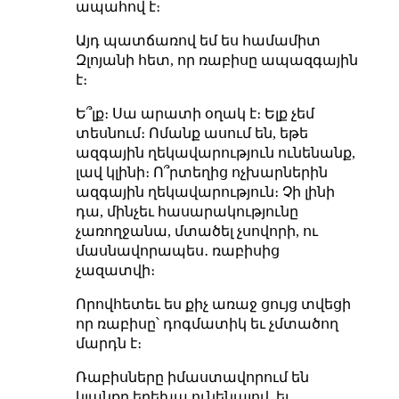
ապահով է։
Այդ պատճառով եմ ես համամիտ
Զլոյանի հետ, որ ռաբիսը ապազգային
է։
Ե՞լք։ Սա արատի օղակ է։ Ելք չեմ
տեսնում։ Ոմանք ասում են, եթե
ազգային ղեկավարություն ունենանք,
լավ կլինի։ Ո՞րտեղից ոչխարներին
ազգային ղեկավարություն։ Չի լինի
դա, մինչեւ հասարակությունը
չառողջանա, մտածել չսովորի, ու
մասնավորապես․ ռաբիսից
չազատվի։
Որովհետեւ ես քիչ առաջ ցույց տվեցի
որ ռաբիսը՝ դոգմատիկ եւ չմտածող
մարդն է։
Ռաբիսները իմաստավորում են
կյանքը երեխա ունենալով, եւ