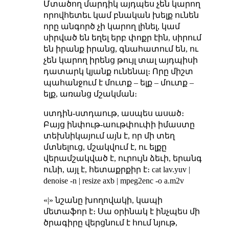
Մտածող մարդիկ այդպես չեն կարող
որովհետեւ կամ բնական խելք ունեն
որը անգործ չի կարող լինել, կամ
սիրված են եղել երբ փոքր էին, սիրում
են իրանք իրանց, գնահատում են, ու
չեն կարող իրենց թույլ տալ այդպիսի
դատարկ կյանք ունենալ։ Որը միշտ
պահանջում է մուտք – ելք – մուտք –
ելք, առանց մշակման։
ստդին-ստդաութ, ասպես ասած։
Բայց ինփութ-աութփուփի իմաստը
տեխնիկայում այն է, որ մի տեղ
մտնելուց, մշակվում է, ու ելքը
վերամշակված է, ուրույն ձեւի, երանգ
ունի, այլ է, հետաքրքիր է։ cat lav.yuv |
denoise -n | resize axb | mpeg2enc -o a.m2v
«|» նշանը խողովակի, կապի
մետաֆոր է։ Սա օրինակ է ինչպես մի
ծրագիրը վերցնում է հում նյութ,