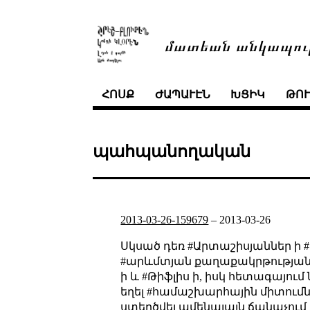
մատեան անկապու
ՀՈՍՔ
ԺԱՊԱՒԷՆ
ԽՑԻԿ
ԹՈ
պահպանողական
2013-03-26-159679
–
2013-03-26
Սկսած դեռ #Արտաշիսյաններ ի #հե
#արևմտյան քաղաքակրթության բա
ի և #Թիֆլիս ի, իսկ հետագայու
եղել #համաշխարհային միտումնե
ստեղծվել ամենալայն ճանաչում 