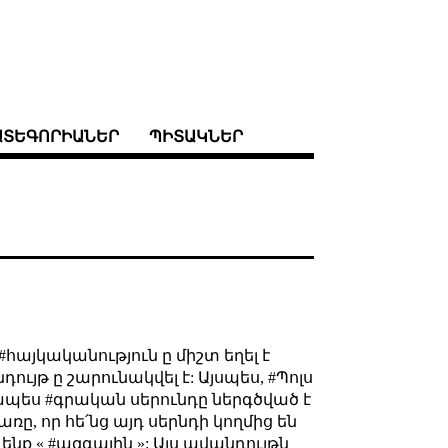
ԱՏԵԳՈՐԻԱՆԵՐ
ՊԻՏԱԿՆԵՐ
#հայկականություն ը միշտ եղել է
յթ ը շարունակվել է: Այսպես, #Պոլս
կապես #գրական սերունդը ներգծված է
, որ հե՛նց այդ սերնդի կողմից են
նք « #ազգային »: Այս ավանդույթն