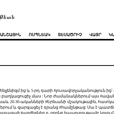
թեան
ՒԱՆՇԱՅԻՆ
ՈՍՊՆԵԱԿ
ՏԵՍԱԾՐԻՉ
ՎԱՅՐ
Կ
լլենիզմ ից և 5-րդ դարի #լուսավորչականություն ից՝ 
ղկացուցիչ մաս : Նոր ժամանակներում այս #ավանդու
մ նաև 20-30-ականների #Երեւանի մշակութային, հատ
րում և զարգացել է դրանց #համընթաց: Սա է պատճառը
ստացած #արժեքներ ը, որոնք հպարտությամբ կոչում ե