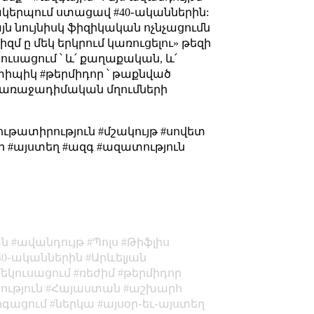
կերպում ստացավ #40֊ականներին:
ն նույնիսկ ֆիզիկական ոչնչացումն
մ ը մեկ երկրում կառուցելու» թեզի
ւսացում ՝ և՛ քաղաքական, և՛
տիպիկ #թերմիդոր ՝ թաքնված
 առաջադիմական մղումների
թատիրություն #մշակույթ #սովետ
ր #այստեղ #ազգ #ազատություն
ան
ավանդույթ
Պոլս
Թիֆլիս
40֊ականներին
Արևելյան
մեկուսացում
ռեժիմ
թերմիդոր
ւթյուն
Հայաստան
աշխարհ
րգացում
ներկա
այսօր֊եւ֊այստեղ