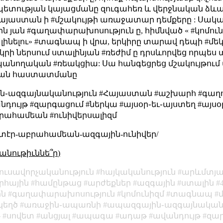
պետության կայացմանը զուգահեռ և վերջնական ձևա
Հայաստան ի #մշակույթի առաջատար դեմքերը : Սակայ
ն յան #գաղափարախոսություն ը, հիմնված « #կոմունիզ
ինելու» #տագնապ ի վրա, երկիրը տարավ դեպի #մեկո
րի ներսում ստալինյան #ռեժիմ ը դրսևորվեց որպես 
ողական #ռեակցիա: Սա հանգեցրեց մշակույթում
թյան հաստատմանը
ազգայնականություն #Հայաստան #աշխարհ #գաղու
ույթ #զարգացում #ներկա #այսօր֊եւ֊այստեղ #այսօ
բրահամեան #ունիվերսալիզմ
տէր-աբրահամեան-ազգային-ունիվեր/
անութիւննե՞ր)
լուսավորչականություն
հայկականություն
արևմտյ
հային
համընթաց
արժեքներ
ազգային
ստալին
ին
գաղափարախոսություն
կոմունիզմ
տագնապ
կեղծ
առաջին֊ապառնի
ապազգային֊ազգայնականո
թ
սովետ
անցյալ
ապագա
ադաթ
ավանդույթ
զա