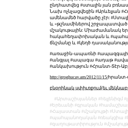
ընդհատվեց #ստալին յան բռնա
Նախ ոչնչացվեցին #Արևելյան #
ամենամեծ հարվածը չէր: #Ստալի
և «թշնամիներով շրջապատված լ
մշակութային: Միաժամանակ երկ
հակահեղափոխական և #պահպան
ճնշմանը և #կեղծ դասականու
#առաջին֊ապառնի #ապազգային֊
#անցյալ #ապագա #ադաթ #ավանդ
#անկախություն #Հրանտ-Տէր-Ա
http://groghucav.am/2012/11/15/
հրանտ-
բնօրինակ սփիւռքում(եւ մեկնաբ
Արտաշիսյաններ
հելլենիզմ
Երեւանի
գրական
համաշխար
Հայաստան
մշակույթի
Ստալ
պահպանողական
ռեակցիա
գաղութատիրություն
մշակույ