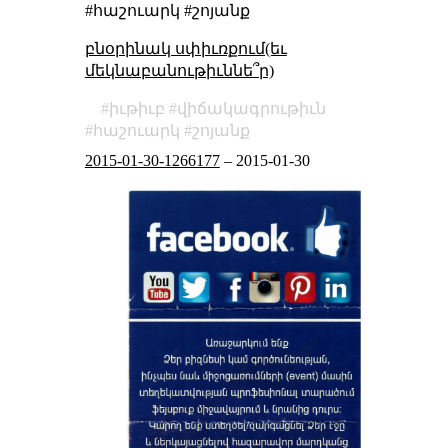
#հաշուարկ #շոյանք
բնօրինակ սփիւռքում(եւ
մեկնաբանութիւննե՞ր)
իւթիւբ
վիճակագրութիւն
հաշուարկ
շոյանք
2015-01-30-1266177
–
2015-01-30