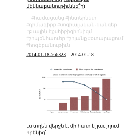
մեկնաբանութիւննե՞ր)
համացանց
ինտերնետ
դիմագիրք
սոցիալական֊ցանցեր
թւային֊էքսհիբիցիոնիզմ
շոպենհաուեր
շոյանք
օտարացում
հոգեբանութիւն
2014-01-18-566323
–
2014-01-18
էս տղեն վերջն է, մի հատ էլ լաւ յղում
իրենից՝