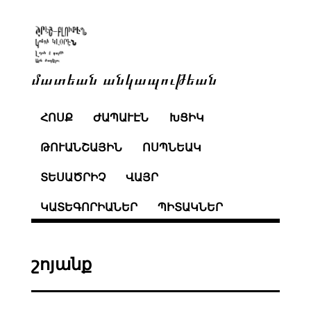
մատեան անկապութեան
ՀՈՍՔ
ԺԱՊԱՒԷՆ
ԽՑԻԿ
ԹՈՒԱՆՇԱՅԻՆ
ՈՍՊՆԵԱԿ
ՏԵՍԱԾՐԻՉ
ՎԱՅՐ
ԿԱՏԵԳՈՐԻԱՆԵՐ
ՊԻՏԱԿՆԵՐ
շոյանք