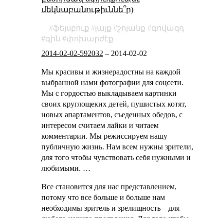
մեկնաբանութիւննե՞ր)
ֆեյսբուք
լայք
շոյանք
գովազդ
գին
փոխարժէք
2014-02-02-592032
–
2014-02-02
Мы красивы и жизнерадостны на каждой
выбранной нами фотографии для соцсети.
Мы с гордостью выкладываем картинки
своих круглощеких детей, пушистых котят,
новых апартаментов, съеденных обедов, с
интересом считаем лайки и читаем
комментарии. Мы режиссируем нашу
публичную жизнь. Нам всем нужны зрители,
для того чтобы чувствовать себя нужными и
любимыми. …
Все становится для нас представлением,
потому что все больше и больше нам
необходимы зритель и зрелищность – для