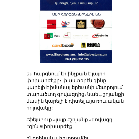
ես հարցնում էի ինչքան է լայքի
փոխարժէքը։ փաստօրէն գինը
կարելի է իմանալ երեւանի մետրոյում
տարածւող գովազդից։ նաեւ, շոյանքի
մասին կարելի է դիտել
այս
ռուսական
հոլովակը։
#ֆեյսբուք #լայք #շոյանք #գովազդ
#գին #փոխարժէք
բնօրինակ սփիւռքում(եւ