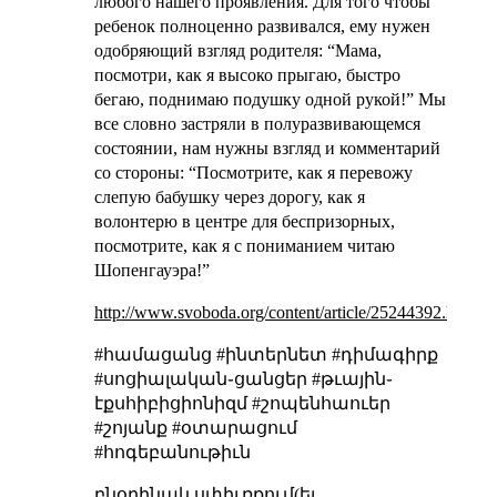
любого нашего проявления. Для того чтобы
ребенок полноценно развивался, ему нужен
одобряющий взгляд родителя: “Мама,
посмотри, как я высоко прыгаю, быстро
бегаю, поднимаю подушку одной рукой!” Мы
все словно застряли в полуразвивающемся
состоянии, нам нужны взгляд и комментарий
со стороны: “Посмотрите, как я перевожу
слепую бабушку через дорогу, как я
волонтерю в центре для беспризорных,
посмотрите, как я с пониманием читаю
Шопенгауэра!”
http://www.svoboda.org/content/article/25244392.html
#համացանց #ինտերնետ #դիմագիրք
#սոցիալական֊ցանցեր #թւային֊
էքսհիբիցիոնիզմ #շոպենհաուեր
#շոյանք #օտարացում
#հոգեբանութիւն
բնօրինակ սփիւռքում(եւ