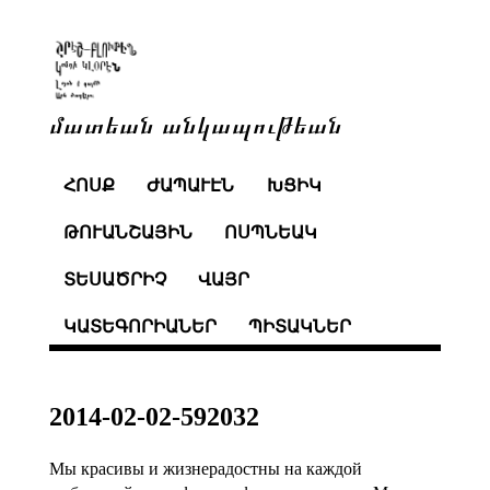
մատեան անկապութեան
ՀՈՍՔ
ԺԱՊԱՒԷՆ
ԽՑԻԿ
ԹՈՒԱՆՇԱՅԻՆ
ՈՍՊՆԵԱԿ
ՏԵՍԱԾՐԻՉ
ՎԱՅՐ
ԿԱՏԵԳՈՐԻԱՆԵՐ
ՊԻՏԱԿՆԵՐ
2014-02-02-592032
Мы красивы и жизнерадостны на каждой