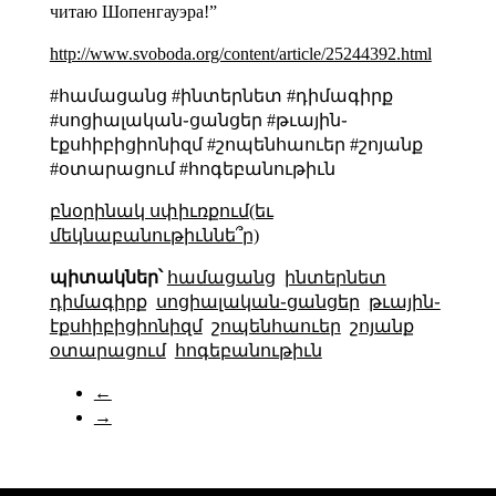
читаю Шопенгауэра!”
http://www.svoboda.org/content/article/25244392.html
#համացանց #ինտերնետ #դիմագիրք
#սոցիալական֊ցանցեր #թւային֊
էքսհիբիցիոնիզմ #շոպենհաուեր #շոյանք
#օտարացում #հոգեբանութիւն
բնօրինակ սփիւռքում(եւ
մեկնաբանութիւննե՞ր)
պիտակներ՝
համացանց
ինտերնետ
դիմագիրք
սոցիալական֊ցանցեր
թւային֊
էքսհիբիցիոնիզմ
շոպենհաուեր
շոյանք
օտարացում
հոգեբանութիւն
←
→