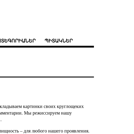
ԱՏԵԳՈՐԻԱՆԵՐ
ՊԻՏԱԿՆԵՐ
ыкладываем картинки своих круглощеких
комментарии. Мы режиссируем нашу
…
елищность – для любого нашего проявления.