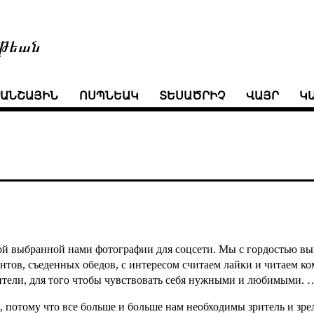
թեան
ՒԱՆՇԱՅԻՆ
ՈՍՊՆԵԱԿ
ՏԵՍԱԾՐԻՉ
ՎԱՅՐ
Կ
й выбранной нами фотографии для соцсети. Мы с гордостью в
ентов, съеденных обедов, с интересом считаем лайки и читаем 
тели, для того чтобы чувствовать себя нужными и любимыми. 
м, потому что все больше и больше нам необходимы зритель и зр