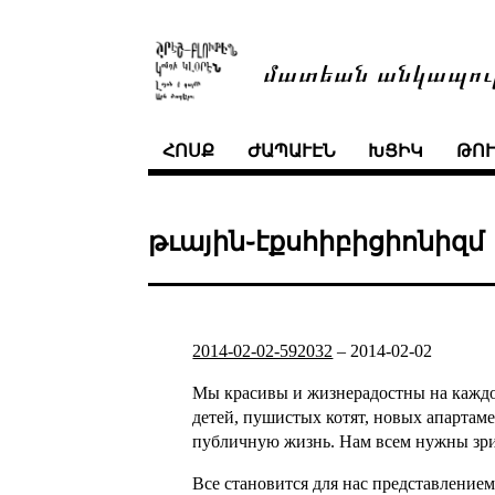
մատեան անկապու
ՀՈՍՔ
ԺԱՊԱՒԷՆ
ԽՑԻԿ
ԹՈ
թւային֊էքսհիբիցիոնիզմ
2014-02-02-592032
–
2014-02-02
Мы красивы и жизнерадостны на каждо
детей, пушистых котят, новых апартам
публичную жизнь. Нам всем нужны зри
Все становится для нас представление