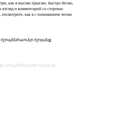
три, как я высоко прыгаю, быстро бегаю,
 взгляд и комментарий со стороны:
, посмотрите, как я с пониманием читаю
#շոպենհաուեր #շոյանք
զմ
շոպենհաուեր
շոյանք