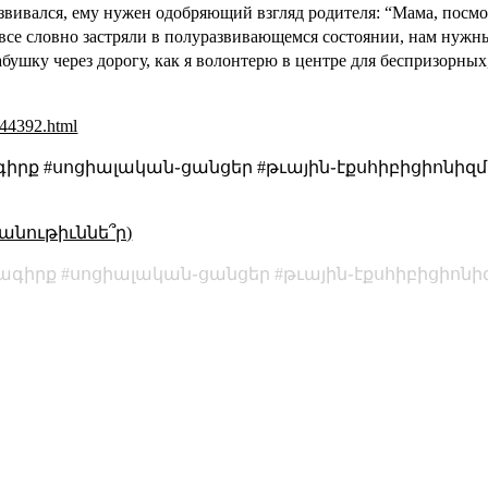
звивался, ему нужен одобряющий взгляд родителя: “Мама, посмо
се словно застряли в полуразвивающемся состоянии, нам нужны
бушку через дорогу, как я волонтерю в центре для беспризорных
244392.html
րք #սոցիալական֊ցանցեր #թւային֊էքսհիբիցիոնիզմ 
անութիւննե՞ր)
ագիրք
սոցիալական֊ցանցեր
թւային֊էքսհիբիցիոնի