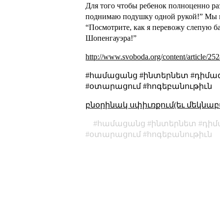
Для того чтобы ребенок полноценно ра
поднимаю подушку одной рукой!” Мы в
“Посмотрите, как я перевожу слепую ба
Шопенгауэра!”
http://www.svoboda.org/content/article/25
#համացանց #ինտերնետ #դիմագի
#օտարացում #հոգեբանութիւն
բնօրինակ սփիւռքում(եւ մեկնաբ
համացանց
ինտերնետ
դիմ
օտարացում
հոգեբանութիւն