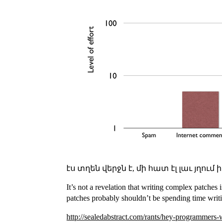
էս տղեն վերջն է, մի հատ էլ լաւ յղում 
It’s not a revelation that writing complex patches 
patches probably shouldn’t be spending time writi
http://sealedabstract.com/rants/hey-programmers-