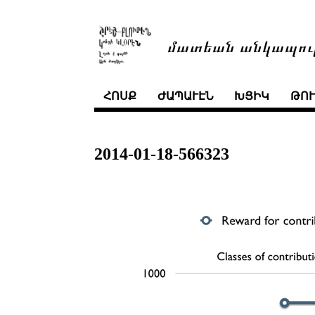
մատեան անկապու
ՀՈՍՔ
ԺԱՊԱՒԷՆ
ԽՑԻԿ
ԹՈ
2014-01-18-566323