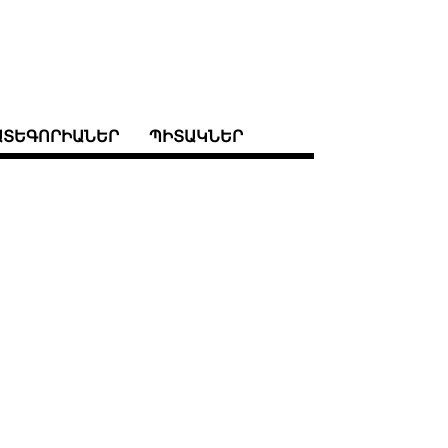
ԱՏԵԳՈՐԻԱՆԵՐ
ՊԻՏԱԿՆԵՐ