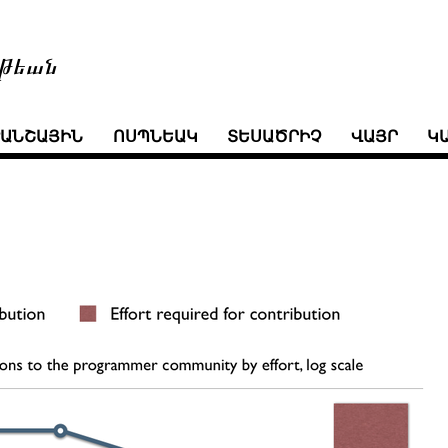
թեան
ՒԱՆՇԱՅԻՆ
ՈՍՊՆԵԱԿ
ՏԵՍԱԾՐԻՉ
ՎԱՅՐ
Կ