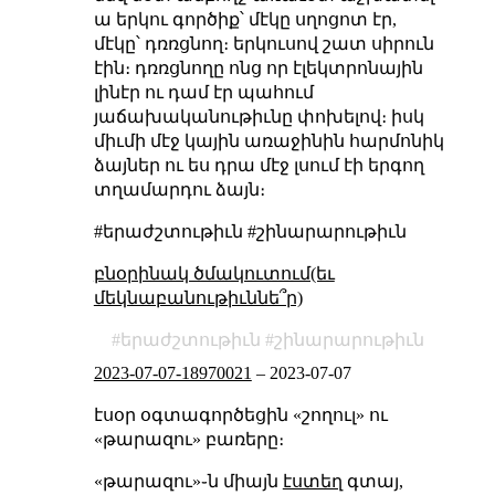
ա երկու գործիք՝ մէկը սղոցոտ էր,
մէկը՝ դռռցնող։ երկուսով շատ սիրուն
էին։ դռռցնողը ոնց որ էլեկտրոնային
լինէր ու դամ էր պահում
յաճախականութիւնը փոխելով։ իսկ
միւմի մէջ կային առաջինին հարմոնիկ
ձայներ ու ես դրա մէջ լսում էի երգող
տղամարդու ձայն։
#երաժշտութիւն #շինարարութիւն
բնօրինակ ծմակուտում(եւ
մեկնաբանութիւննե՞ր)
երաժշտութիւն
շինարարութիւն
2023-07-07-18970021
–
2023-07-07
էսօր օգտագործեցին «շողուլ» ու
«թարազու» բառերը։
«թարազու»֊ն միայն
էստեղ
գտայ,