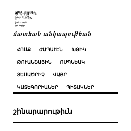
մատեան անկապութեան
ՀՈՍՔ
ԺԱՊԱՒԷՆ
ԽՑԻԿ
ԹՈՒԱՆՇԱՅԻՆ
ՈՍՊՆԵԱԿ
ՏԵՍԱԾՐԻՉ
ՎԱՅՐ
ԿԱՏԵԳՈՐԻԱՆԵՐ
ՊԻՏԱԿՆԵՐ
շինարարութիւն