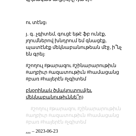
ու տէնց։
յ․ գ․ չգիտեմ, գուցէ եթէ ֆբ ունէք,
յղումներով խնդրում եմ գնացէք,
պատէնէք մեկնաբանութեան մէջ, ի՞նչ
են գրել։
#շողուլ #թարազու #շինարարութիւն
#աղբիւր #ազատութիւն #համացանց
#բառ #հայերէն #չգիտեմ
բնօրինակ ծմակուտում(եւ
մեկնաբանութիւննե՞ր)
շողուլ
թարազու
շինարարութիւն
աղբիւր
ազատութիւն
համացանց
բառ
հայերէն
չգիտեմ
…
–
2023-06-23