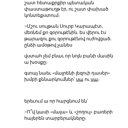
շատ հետաքրքիր պետական
փաստաթուղթ էր, ու շատ փախած
կոնտեքստում։
>Մշու սուլթան Սուրբ Կարապէտ,
մեռնեմ քո զօրութէնին. ես վերու էս
թարազու քու զօրութէնով ուժովցած.
ընձի ամօթով չանես
վստահ չեմ բնաւ որ նոյն բանի մասին
ա խօսքը։
գտայ նաեւ «մայրենի լեզուի դասեր»
խմբի քննարկումներ՝
սա
ու
սա
։
երեւում ա որ հարցնում են՝
>Ո՞վ կասի «մալա» և «շողուլ» բառերի
հայերեն տարբերակները։