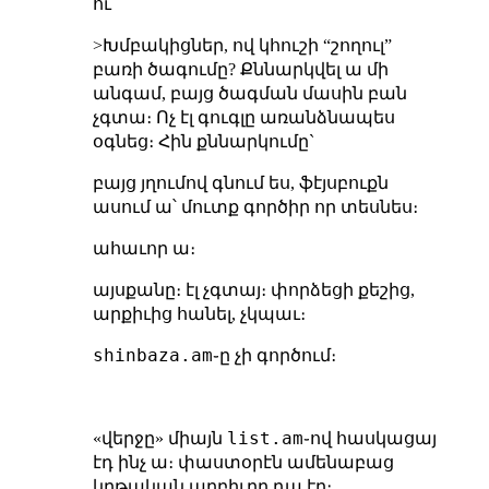
ու
>Խմբակիցներ, ով կհուշի “շողուլ”
բառի ծագումը? Քննարկվել ա մի
անգամ, բայց ծագման մասին բան
չգտա։ Ոչ էլ գուգլը առանձնապես
օգնեց։ Հին քննարկումը`
բայց յղումով գնում ես, ֆէյսբուքն
ասում ա՝ մուտք գործիր որ տեսնես։
ահաւոր ա։
այսքանը։ էլ չգտայ։ փորձեցի քեշից,
արքիւից հանել, չկպաւ։
shinbaza.am
֊ը չի գործում։
list.am
«վերջը» միայն
֊ով հասկացայ
էդ ինչ ա։ փաստօրէն ամենաբաց
կրթական աղբիւրը դա էր։