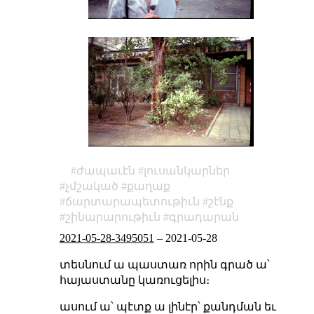
ժապաւէն
լուսանկարներ
չմշակած
քաղաք
ճարտարապետութիւն
շէնք
շինարարութիւն
գրադարան
2021-05-28-3495051
–
2021-05-28
տեսնում ա պաստառ որին գրած ա՝
հայաստանը կառուցելիս։
ասում ա՝ պէտք ա լինէր՝ քանդման եւ