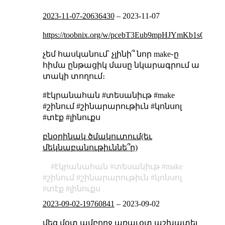
2023-11-07-20636430
–
2023-11-07
https://toobnix.org/w/pcebT3Eub9mpHJYmKb1sGX
չեմ հասկանում՝ չլինի՞ նոր make֊ը
հիմա ընթացիկ մասը նկարագրում ա
տակի տողում։
#էկրանահան #տեսանիւթ #make
#շինում #շինարարութիւն #կոնսոլ
#տէք #լինուքս
բնօրինակ ծմակուտում(եւ
մեկնաբանութիւննե՞ր)
էկրանահան
տեսանիւթ
make
շինում
շինարարութիւն
կոնսոլ
տէք
լինուքս
2023-09-02-19760841
–
2023-09-02
մեզ մօտ ամբողջ առաւօտ աշխատել