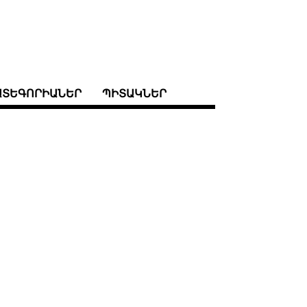
ԱՏԵԳՈՐԻԱՆԵՐ
ՊԻՏԱԿՆԵՐ