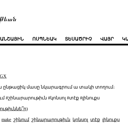
թեան
ՒԱՆՇԱՅԻՆ
ՈՍՊՆԵԱԿ
ՏԵՍԱԾՐԻՉ
ՎԱՅՐ
Կ
1sGX
հիմա ընթացիկ մասը նկարագրում ա տակի տողում։
մ #շինարարութիւն #կոնսոլ #տէք #լինուքս
ւթիւննե՞ր)
make
շինում
շինարարութիւն
կոնսոլ
տէք
լինուքս