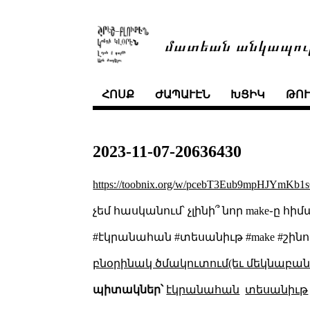
մատեան անկապու
ՀՈՍՔ
ԺԱՊԱՒԷՆ
ԽՑԻԿ
ԹՈ
2023-11-07-20636430
https://toobnix.org/w/pcebT3Eub9mpHJYmKb
չեմ հասկանում՝ չլինի՞ նոր make֊ը 
#էկրանահան #տեսանիւթ #make #շինու
բնօրինակ ծմակուտում(եւ մեկնաբանո
պիտակներ՝
էկրանահան
տեսանիւթ