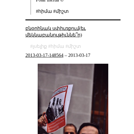
#հիմա #միշտ
բնօրինակ սփիւռքում(եւ
մեկնաբանութիւննե՞ր)
լսելիք
հիմա
միշտ
2013-03-17-148564
–
2013-03-17