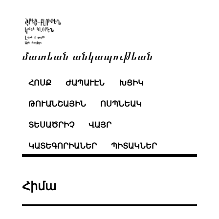
մատեան անկապութեան
ՀՈՍՔ
ԺԱՊԱՒԷՆ
ԽՑԻԿ
ԹՈՒԱՆՇԱՅԻՆ
ՈՍՊՆԵԱԿ
ՏԵՍԱԾՐԻՉ
ՎԱՅՐ
ԿԱՏԵԳՈՐԻԱՆԵՐ
ՊԻՏԱԿՆԵՐ
Հիմա