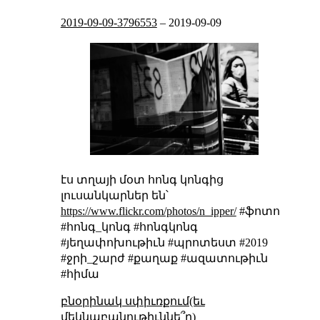
2019-09-09-3796553
–
2019-09-09
էս տղայի մօտ հոնգ կոնգից
լուսանկարներ են՝
https://www.flickr.com/photos/n_ipper/
#ֆոտո
#հոնգ_կոնգ #հոնգկոնգ
#յեղափոխութիւն #պրոտեստ #2019
#ջրի_շարժ #քաղաք #ազատութիւն
#հիմա
բնօրինակ սփիւռքում(եւ
մեկնաբանութիւննե՞ր)