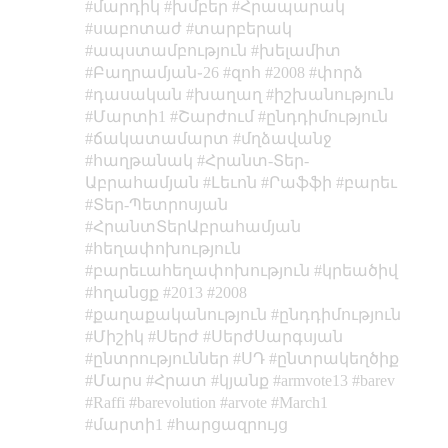
մարդիկ
խմբեր
Հրապարակ
սաբոտաժ
տարբերակ
ապստամբություն
խելամիտ
Բաղրամյան֊26
զոհ
2008
փորձ
դասական
խաղաղ
իշխանություն
Մարտի1
Շարժում
ընդդիմություն
ճակատամարտ
մղձավանջ
հաղթանակ
Հրանտ-Տեր-
Աբրահամյան
Լեւոն
Րաֆֆի
բարեւ
Տեր-Պետրոսյան
ՀրանտՏերԱբրահամյան
հեղափոխություն
բարեւահեղափոխություն
կրեածիվ
հղանցք
2013
2008
քաղաքականություն
ընդդիմություն
Միշիկ
Սերժ
ՍերժՍարգսյան
ընտրություններ
ՍԴ
ընտրակեղծիք
Մարս
Հրատ
կյանք
armvote13
barev
Raffi
barevolution
arvote
March1
մարտի1
հարցազրույց