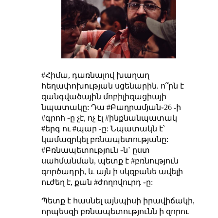
#Հիմա, դառնալով խաղաղ
հեղափոխության սցենարին. ո՞րն է
զանգվածային մոբիլիզացիայի
նպատակը: Դա #Բաղրամյան֊26 -ի
#գրոհ ֊ը չէ, ոչ էլ #ինքնանպատակ
#երգ ու #պար ֊ը: Նպատակն է՝
կամազրկել բռնապետությանը:
#Բռնապետություն ֊ն` ըստ
սահմանման, պետք է #բռնություն
գործադրի, և այն ի սկզբանե ավելի
ուժեղ է, քան #ժողովուրդ ֊ը:
Պետք է հասնել այնպիսի իրավիճակի,
որպեսզի բռնապետությունն ի զորու