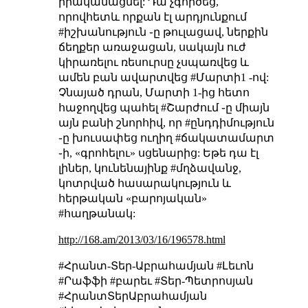
իրականացնել: Դա չգործեց,
որովհետև որքան էլ արդյունքում
#իշխանություն ֊ը թուլացավ, ներքին
ճեղքեր առաջացան, սակայն ուժ
կիրառելու ռեսուրսը չսպառվեց և
ամեն բան ավարտվեց #Մարտի1 -ով:
Չնայած դրան, Մարտի 1-ից հետո
հաջողվեց պահել #Շարժում ֊ը միայն
այն բանի շնորհիվ, որ #ընդդիմություն
֊ը խուսափեց ուղիղ #ճակատամարտ
֊ի, «գրոհելու» սցենարից: Եթե դա էլ
լիներ, կունենայինք #մղձավանջ,
կոտրված հասարակություն և
հերթական «բարոյական»
#հաղթանակ:
http://168.am/2013/03/16/196578.html
#Հրանտ-Տեր-Աբրահամյան #Լեւոն
#Րաֆֆի #բարեւ #Տեր-Պետրոսյան
#ՀրանտՏերԱբրահամյան