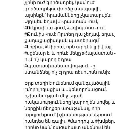
չլինի ուժ գործադրել, կամ ուժ
գործադրելու փորձը տապալվի,
այսինքն՝ հրամանները չկատարվեն:
Այդպես եղավ #Վրաստան ֊ում,
#Ուկրաինա ֊յում, #Եգիպտոս ֊ում,
#Թունիս ֊ում: Որտեղ դա չեղավ, եղավ
քաղաքացիական պատերազմ՝
#Լիբիա, #Սիրիա, որն արդեն լրիվ այլ
#սցենար է, և որևէ մեկը #Հայաստան ֊
ում ո՛չ կարող է դրա
#պատասխանատվություն ֊ը
ստանձնել, ո՛չ էլ դրա ռեսուրսն ունի:
Երբ տեղի է ունենում զանգվածային
#մոբիլիզացիա և #կենտրոնացում,
իշխանության մեջ եղած
հակասությունները կարող են սրվել, և
ներքին ճեղքեր առաջանալ, որի
արդյունքում՝ իշխանության ներսում
հանդես են գալիս #մարդիկ և #խմբեր,
որոնք կա՛մ բացահայտ անցնում են