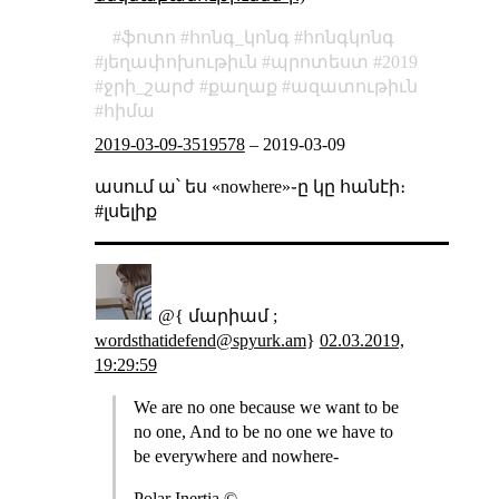
ֆոտո
հոնգ_կոնգ
հոնգկոնգ
յեղափոխութիւն
պրոտեստ
2019
ջրի_շարժ
քաղաք
ազատութիւն
հիմա
2019-03-09-3519578
–
2019-03-09
ասում ա՝ ես «nowhere»֊ը կը հանէի։
#լսելիք
@{ մարիամ ;
wordsthatidefend@spyurk.am
}
02.03.2019,
19:29:59
We are no one because we want to be
no one, And to be no one we have to
be everywhere and nowhere-
Polar Inertia ©