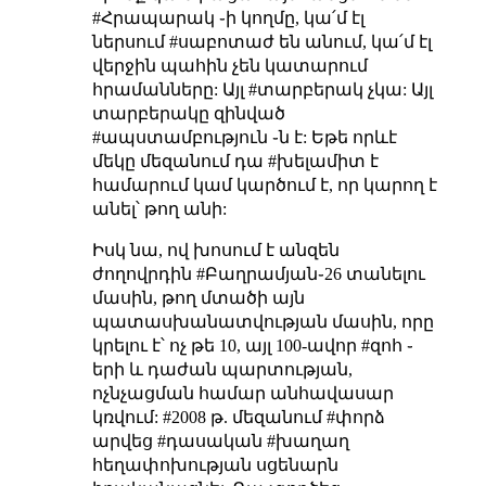
#Հրապարակ ֊ի կողմը, կա՛մ էլ
ներսում #սաբոտաժ են անում, կա՛մ էլ
վերջին պահին չեն կատարում
հրամանները: Այլ #տարբերակ չկա: Այլ
տարբերակը զինված
#ապստամբություն ֊ն է: Եթե որևէ
մեկը մեզանում դա #խելամիտ է
համարում կամ կարծում է, որ կարող է
անել՝ թող անի:
Իսկ նա, ով խոսում է անզեն
ժողովրդին #Բաղրամյան֊26 տանելու
մասին, թող մտածի այն
պատասխանատվության մասին, որը
կրելու է՝ ոչ թե 10, այլ 100-ավոր #զոհ ֊
երի և դաժան պարտության,
ոչնչացման համար անհավասար
կռվում: #2008 թ. մեզանում #փորձ
արվեց #դասական #խաղաղ
հեղափոխության սցենարն