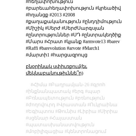
#հեղափոխություն
#բարեւահեղափոխություն #կրեածիվ
#հղանցք #2013 #2008
#քաղաքականություն #ընդդիմություն
#Միշիկ #Սերժ #ՍերժՍարգսյան
#ընտրություններ #ՍԴ #ընտրակեղծիք
#Մարս #Հրատ #կյանք #armvote13 #barev
#Raffi #barevolution #arvote #March1
#մարտի1 #հարցազրույց
բնօրինակ սփիւռքում(եւ
մեկնաբանութիւննե՞ր)
Հիմա
Բաղրամյան֊26
գրոհ
ինքնանպատակ
երգ
պար
Բռնապետություն
բռնություն
ժողովուրդ
Վրաստան
Ուկրաինա
Եգիպտոս
Թունիս
Լիբիա
Սիրիա
սցենար
Հայաստան
պատասխանատվություն
մոբիլիզացիա
կենտրոնացում