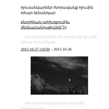
#լուսանկարներ #նորավանք #լուսին
#ժայռ #բնանկար
բնօրինակ սփիւռքում(եւ
մեկնաբանութիւննե՞ր)
լուսանկարներ
նորավանք
լուսին
ժայռ
բնանկար
2015-10-27-14550
–
2015-10-26
ժայռ
լուսանկարներ
լուսին
նորավանք