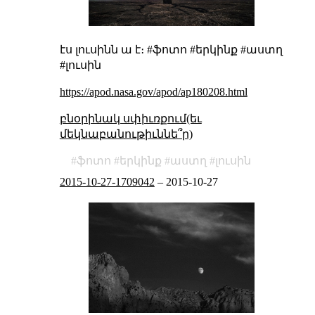
էս լուսինն ա է։ #ֆոտո #երկինք #աստղ
#լուսին
https://apod.nasa.gov/apod/ap180208.html
բնօրինակ սփիւռքում(եւ
մեկնաբանութիւննե՞ր)
ֆոտո
երկինք
աստղ
լուսին
2015-10-27-1709042
–
2015-10-27