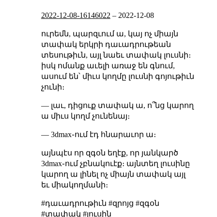
2022-12-08-16146022
–
2022-12-08
ուրեմն, պարզւում ա, կայ ոչ միայն
տափակ երկրի դաւադրութեան
տեսութիւն, այլ նաեւ տափակ լուսնի։
իսկ ոմանք աւելի առաջ են գնում,
ասում են՝ միւս կողմը լուսնի գոյութիւն
չունի։
— լաւ, դիցուք տափակ ա, ո՞նց կարող
ա միւս կողմ չունենայ։
— 3dmax֊ում էդ հնարաւոր ա։
այնպէս որ զգօն եղէք, որ յանկարծ
3dmax֊ում չբնակուէք։ այնտեղ լուսինը
կարող ա լինել ոչ միայն տափակ այլ
եւ միակողմանի։
#դաւադրութիւն #զրոյց #զգօն
#տափակ #լուսին