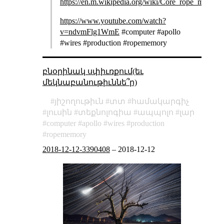
https://en.m.wikipedia.org/wiki/Core_rope_memory
https://www.youtube.com/watch?
v=ndvmFlg1WmE
#computer #apollo
#wires #production #ropememory
բնօրինակ սփիւռքում(եւ
մեկնաբանութիւննե՞ր)
յիշողութիւն
տտ
համակարգիչ
լուսին
տեքնոլոգիա
ապպոլո
լար
computer
apollo
wires
production
ropememory
2018-12-12-3390408
–
2018-12-12