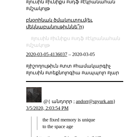
#լուսին #իւնիքս #սդֆ #էկրանահան
#մշակոյթ
բնօրինակ ծմակուտում(եւ
մեկնաբանութիւննե՞ր)
լուսին
իւնիքս
սդֆ
էկրանահան
մշակոյթ
2020-03-05-4136037
–
2020-03-05
#յիշողութիւն #տտ #համակարգիչ
#լուսին #տեքնոլոգիա #ապպոլո #լար
@{ անդորր ;
andorr@spyurk.am
}
3/5/2020, 2:03:54 PM
the fixed memory is unique
to the space age