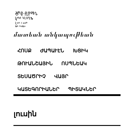
մատեան անկապութեան
ՀՈՍՔ
ԺԱՊԱՒԷՆ
ԽՑԻԿ
ԹՈՒԱՆՇԱՅԻՆ
ՈՍՊՆԵԱԿ
ՏԵՍԱԾՐԻՉ
ՎԱՅՐ
ԿԱՏԵԳՈՐԻԱՆԵՐ
ՊԻՏԱԿՆԵՐ
լուսին