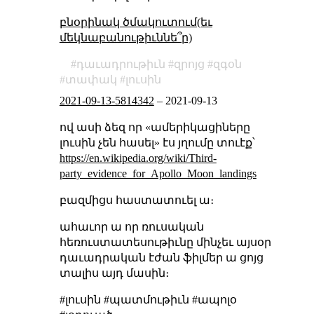
բնօրինակ ծմակուտում(եւ
մեկնաբանութիւննե՞ր)
դաւադրութիւն
զրոյց
զգօն
տափակ
լուսին
2021-09-13-5814342
–
2021-09-13
ով ասի ձեզ որ «ամերիկացիները
լուսին չեն հասել» էս յղումը տուէք՝
https://en.wikipedia.org/wiki/Third-
party_evidence_for_Apollo_Moon_landings
բազմիցս հաստատուել ա։
ահաւոր ա որ ռուսական
հեռուստատեսութիւնը մինչեւ այսօր
դաւադրական էժան ֆիլմեր ա ցոյց
տալիս այդ մասին։
#լուսին #պատմութիւն #ապոլօ