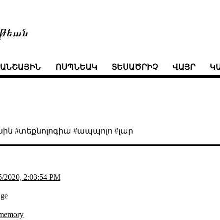
թեան
ՒԱՆՇԱՅԻՆ
ՈՍՊՆԵԱԿ
ՏԵՍԱԾՐԻՉ
ՎԱՅՐ
Կ
ւսին #տեքնոլոգիա #ապպոլո #լար
5/2020, 2:03:54 PM
age
e_memory