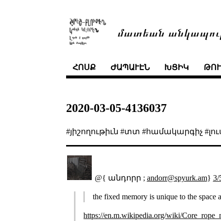
մատեան անկապու
ՀՈՍՔ
ԺԱՊԱՒԷՆ
ԽՑԻԿ
ԹՈ
2020-03-05-4136037
#յիշողութիւն #տտ #համակարգիչ #լո
@{ անդորր ;
andorr@spyurk.am
}
3/
the fixed memory is unique to the space 
https://en.m.wikipedia.org/wiki/Core_rop