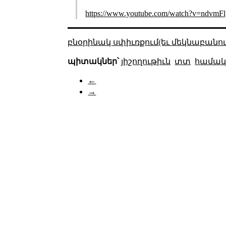
https://www.youtube.com/watch?v=ndvm
բնօրինակ սփիւռքում(եւ մեկնաբանու
պիտակներ՝
յիշողութիւն
տտ
համակ
←
→