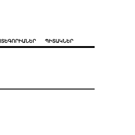
ԱՏԵԳՈՐԻԱՆԵՐ
ՊԻՏԱԿՆԵՐ