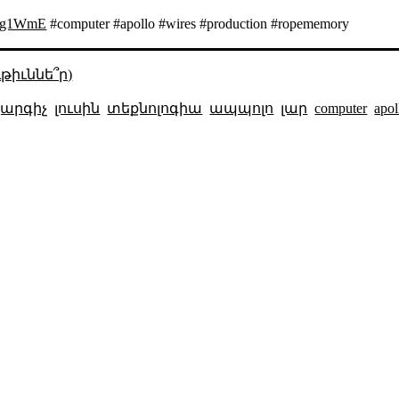
Flg1WmE
#computer #apollo #wires #production #ropememory
թիւննե՞ր)
արգիչ
լուսին
տեքնոլոգիա
ապպոլո
լար
computer
apol