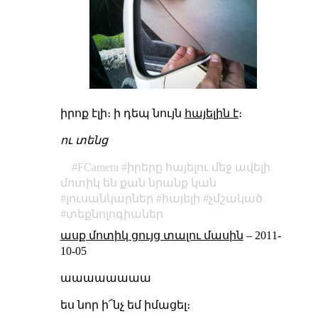
իրոք էլի։ ի դեպ նույն
հայելին է
։
ու տենց
FCamera
իրերը հայելու մեջ ավելի
մոտիկ են քան նրանք կան
լուսանկարներ
հայելի
չմշակած
տեքնոլոգիաներ
ասք մոտիկ ցույց տալու մասին
–
2011-
10-05
աաաաաաաա
ես նոր ի՜նչ եմ իմացել։