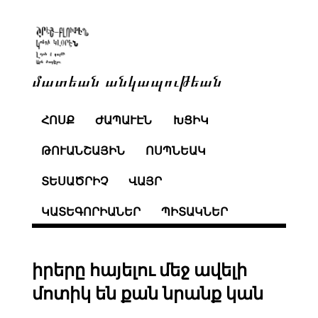
մատեան անկապութեան
ՀՈՍՔ
ԺԱՊԱՒԷՆ
ԽՑԻԿ
ԹՈՒԱՆՇԱՅԻՆ
ՈՍՊՆԵԱԿ
ՏԵՍԱԾՐԻՉ
ՎԱՅՐ
ԿԱՏԵԳՈՐԻԱՆԵՐ
ՊԻՏԱԿՆԵՐ
իրերը հայելու մեջ ավելի
մոտիկ են քան նրանք կան