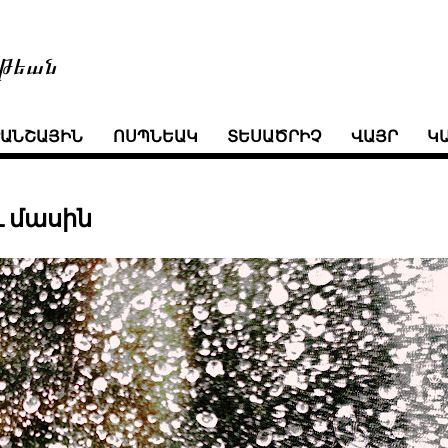
թեան
ՒԱՆՇԱՅԻՆ
ՈՍՊՆԵԱԿ
ՏԵՍԱԾՐԻՉ
ՎԱՅՐ
Կ
ւ մասին