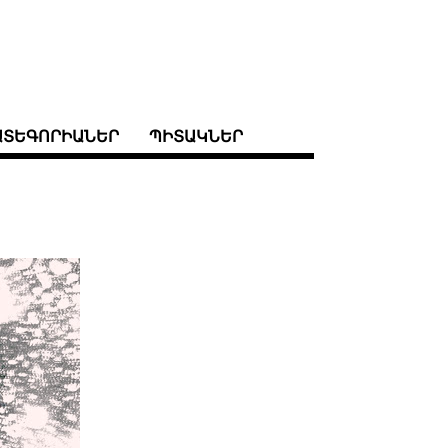
ԱՏԵԳՈՐԻԱՆԵՐ
ՊԻՏԱԿՆԵՐ