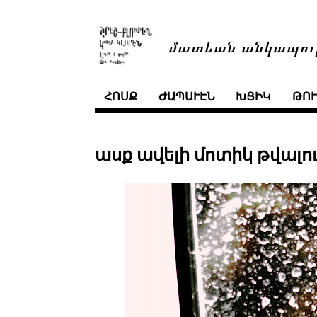
մատեան անկապու
ՀՈՍՔ
ԺԱՊԱՒԷՆ
ԽՑԻԿ
ԹՈ
ասք ավելի մոտիկ թվալո