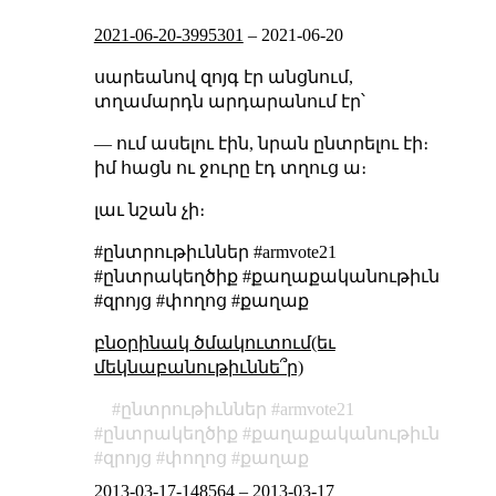
2021-06-20-3995301
–
2021-06-20
սարեանով զոյգ էր անցնում,
տղամարդն արդարանում էր՝
— ում ասելու էին, նրան ընտրելու էի։
իմ հացն ու ջուրը էդ տղուց ա։
լաւ նշան չի։
#ընտրութիւններ #armvote21
#ընտրակեղծիք #քաղաքականութիւն
#զրոյց #փողոց #քաղաք
բնօրինակ ծմակուտում(եւ
մեկնաբանութիւննե՞ր)
ընտրութիւններ
armvote21
ընտրակեղծիք
քաղաքականութիւն
զրոյց
փողոց
քաղաք
2013-03-17-148564
–
2013-03-17