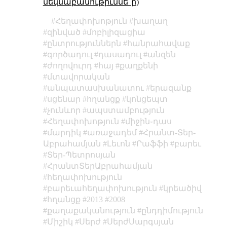
մեկնաբանութիւննե՞ր)
Հեղափոխոթյուն
խաղաղ
զինված
մոբիլիզացիա
ընտրություններն
հանրահավաք
գործադուլ
դասադուլ
անզեն
ժողովուրդ
հայ
քաղքենի
մտավորական
անպատասխանատու
երազանք
սցենար
հղանցք
կոնցեպտ
չունևոր
ապստամբություն
Հեղափոխոթյուն
միջին֊դաս
մարդիկ
առաջադեմ
Հրանտ-Տեր-
Աբրահամյան
Լեւոն
Րաֆֆի
բարեւ
Տեր-Պետրոսյան
ՀրանտՏերԱբրահամյան
հեղափոխություն
բարեւահեղափոխություն
կրեածիվ
հղանցք
2013
2008
քաղաքականություն
ընդդիմություն
Միշիկ
Սերժ
ՍերժՍարգսյան