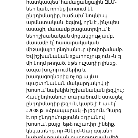
հատկապես՝ համացանցային ԶԼՄ-
ներ կան, որոնք խոսում են
ընդդիմադիր, հաճախ՝ նույնիսկ
արմատական լեզվով, որն էլ, ինչպես
ասացի, մասամբ բացատրվում է
ներիշխանական մրցակցությամբ,
մասամբ էլ՝ հասարակական
միջավայրի ընդհանուր փոփոխմամբ:
Եվ իշխանական #քարոզչություն ֊ն էլ
մի կողմ թողած, եթե ուշադիր լինեք,
ապա խոշոր ուժերից և
խաղացողներից ոչ ոք այլևս
պաշտոնական մակարդակով չի
խոսում նախկին իշխանական լեզվով:
Համընդհանուր տարածում է ստացել
ընդդիմադիր լեզուն, կարելի է ասել՝
#2008 թ. #Հրապարակ ֊ի լեզուն: Պարզ
է, որ ընդդիմությունն է դրանով
խոսում, բայց, եթե ուշադիր լինեիք,
կնկատեիք, որ #Սերժ֊Սարգսյանի
նախընտրական քարոզչության մեծ