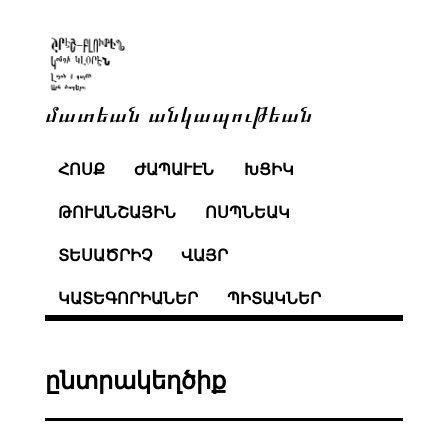
մատեան անկապութեան
ՀՈՍՔ
ԺԱՊԱՒԷՆ
ԽՑԻԿ
ԹՈՒԱՆՇԱՅԻՆ
ՈՍՊՆԵԱԿ
ՏԵՍԱԾՐԻՉ
ՎԱՅՐ
ԿԱՏԵԳՈՐԻԱՆԵՐ
ՊԻՏԱԿՆԵՐ
ընտրակեղծիք