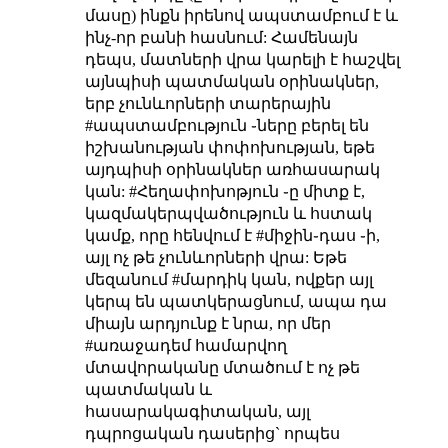
մասը) ինքն իրենով ապստամբում է և
ինչ-որ բանի հասնում: Համենայն
դեպս, մատների վրա կարելի է հաշվել
այնպիսի պատմական օրինակներ,
երբ չունևորների տարերային
#ապստամբություն ֊ները բերել են
իշխանության փոփոխության, եթե
այդպիսի օրինակներ առհասարակ
կան:
#Հեղափոխոթյուն ֊ը միտք է,
կազմակերպվածություն և հստակ
կամք, որը հենվում է #միջին֊դաս ֊ի,
այլ ոչ թե չունևորների վրա:
Եթե
մեզանում #մարդիկ կան, ովքեր այլ
կերպ են պատկերացնում, ապա դա
միայն արդյունք է նրա, որ մեր
#առաջադեմ համարվող
մտավորականը մտածում է ոչ թե
պատմական և
հասարակագիտական, այլ
դպրոցական դասերից` որպես