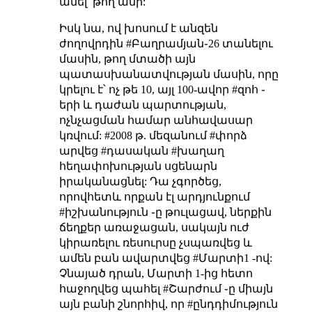
անել՝ թող անի:
Իսկ նա, ով խոսում է անզեն
ժողովրդին #Բաղրամյան֊26 տանելու
մասին, թող մտածի այն
պատասխանատվության մասին, որը
կրելու է՝ ոչ թե 10, այլ 100-ավոր #զոհ ֊
երի և դաժան պարտության,
ոչնչացման համար անհավասար
կռվում: #2008 թ. մեզանում #փորձ
արվեց #դասական #խաղաղ
հեղափոխության սցենարն
իրականացնել: Դա չգործեց,
որովհետև որքան էլ արդյունքում
#իշխանություն ֊ը թուլացավ, ներքին
ճեղքեր առաջացան, սակայն ուժ
կիրառելու ռեսուրսը չսպառվեց և
ամեն բան ավարտվեց #Մարտի1 -ով:
Չնայած դրան, Մարտի 1-ից հետո
հաջողվեց պահել #Շարժում ֊ը միայն
այն բանի շնորհիվ, որ #ընդդիմություն