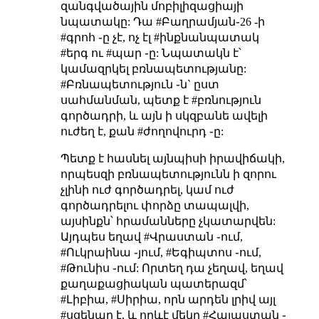
զանգվածային մոբիլիզացիայի
նպատակը: Դա #Բաղրամյան֊26 -ի
#գրոհ ֊ը չէ, ոչ էլ #ինքնանպատակ
#երգ ու #պար ֊ը: Նպատակն է՝
կամազրկել բռնապետությանը:
#Բռնապետություն ֊ն` ըստ
սահմանման, պետք է #բռնություն
գործադրի, և այն ի սկզբանե ավելի
ուժեղ է, քան #ժողովուրդ ֊ը:
Պետք է հասնել այնպիսի իրավիճակի,
որպեսզի բռնապետությունն ի զորու
չլինի ուժ գործադրել, կամ ուժ
գործադրելու փորձը տապալվի,
այսինքն՝ հրամանները չկատարվեն:
Այդպես եղավ #Վրաստան ֊ում,
#Ուկրաինա ֊յում, #Եգիպտոս ֊ում,
#Թունիս ֊ում: Որտեղ դա չեղավ, եղավ
քաղաքացիական պատերազմ՝
#Լիբիա, #Սիրիա, որն արդեն լրիվ այլ
#սցենար է, և որևէ մեկը #Հայաստան ֊