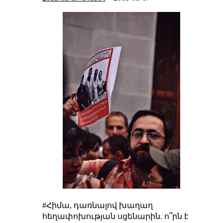
#Հիմա, դառնալով խաղաղ
հեղափոխության սցենարին. ո՞րն է