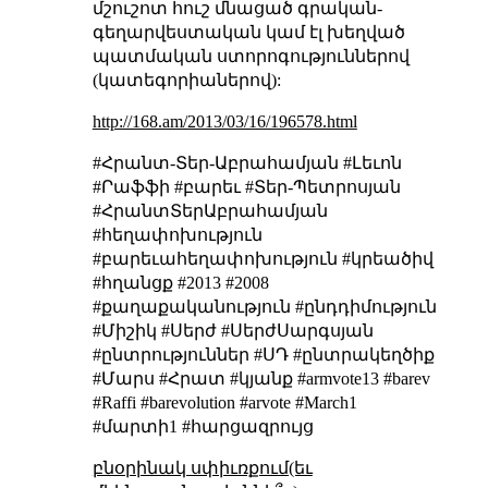
մշուշոտ հուշ մնացած գրական-
գեղարվեստական կամ էլ խեղված
պատմական ստորոգություններով
(կատեգորիաներով):
http://168.am/2013/03/16/196578.html
#Հրանտ-Տեր-Աբրահամյան #Լեւոն
#Րաֆֆի #բարեւ #Տեր-Պետրոսյան
#ՀրանտՏերԱբրահամյան
#հեղափոխություն
#բարեւահեղափոխություն #կրեածիվ
#հղանցք #2013 #2008
#քաղաքականություն #ընդդիմություն
#Միշիկ #Սերժ #ՍերժՍարգսյան
#ընտրություններ #ՍԴ #ընտրակեղծիք
#Մարս #Հրատ #կյանք #armvote13 #barev
#Raffi #barevolution #arvote #March1
#մարտի1 #հարցազրույց
բնօրինակ սփիւռքում(եւ