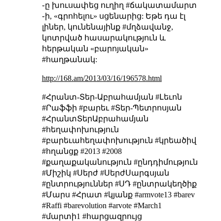
֊ը խուսափեց ուղիղ #ճակատամարտ
֊ի, «գրոհելու» սցենարից: Եթե դա էլ
լիներ, կունենայինք #մղձավանջ,
կոտրված հասարակություն և
հերթական «բարոյական»
#հաղթանակ:
http://168.am/2013/03/16/196578.html
#Հրանտ-Տեր-Աբրահամյան #Լեւոն
#Րաֆֆի #բարեւ #Տեր-Պետրոսյան
#ՀրանտՏերԱբրահամյան
#հեղափոխություն
#բարեւահեղափոխություն #կրեածիվ
#հղանցք #2013 #2008
#քաղաքականություն #ընդդիմություն
#Միշիկ #Սերժ #ՍերժՍարգսյան
#ընտրություններ #ՍԴ #ընտրակեղծիք
#Մարս #Հրատ #կյանք #armvote13 #barev
#Raffi #barevolution #arvote #March1
#մարտի1 #հարցազրույց