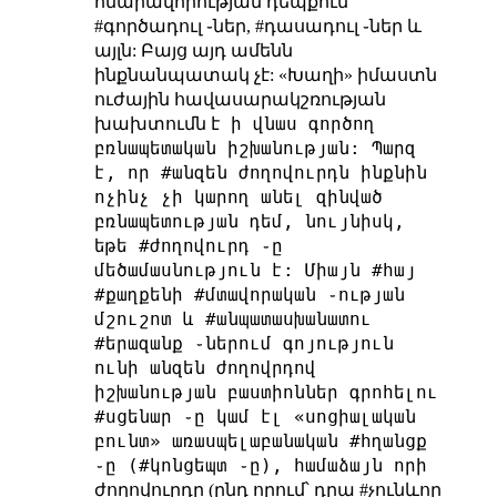
հնարավորության դեպքում՝
#գործադուլ ֊ներ, #դասադուլ ֊ներ և
այլն: Բայց այդ ամենն
ինքնանպատակ չէ: «Խաղի» իմաստն
ուժային հավասարակշռության
ի վնաս գործող
խախտումն է
բռնապետական իշխանության: Պարզ
է, որ #անզեն ժողովուրդն ինքնին
ոչինչ չի կարող անել զինված
բռնապետության դեմ, նույնիսկ,
եթե #ժողովուրդ ֊ը
մեծամասնություն է: Միայն #հայ
#քաղքենի #մտավորական ֊ության
մշուշոտ և #անպատասխանատու
#երազանք ֊ներում գոյություն
ունի անզեն ժողովրդով
իշխանության բաստիոններ գրոհելու
#սցենար ֊ը կամ էլ «սոցիալական
բունտ» առասպելաբանական #հղանցք
֊ը (#կոնցեպտ ֊ը), համաձայն որի
ժողովուրդը (ընդ որում՝ դրա #չունևոր