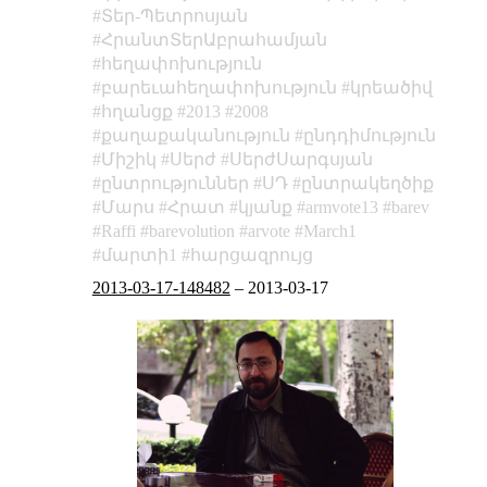
Տեր-Պետրոսյան
ՀրանտՏերԱբրահամյան
հեղափոխություն
բարեւահեղափոխություն
կրեածիվ
հղանցք
2013
2008
քաղաքականություն
ընդդիմություն
Միշիկ
Սերժ
ՍերժՍարգսյան
ընտրություններ
ՍԴ
ընտրակեղծիք
Մարս
Հրատ
կյանք
armvote13
barev
Raffi
barevolution
arvote
March1
մարտի1
հարցազրույց
2013-03-17-148482
–
2013-03-17