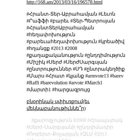
http://168.am/2013/03/16/196578.html
#Հրանտ-Տեր-Աբրահամյան #Լեւոն
#Րաֆֆի #բարեւ #Տեր-Պետրոսյան
#ՀրանտՏերԱբրահամյան
#հեղափոխություն
#բարեւահեղափոխություն #կրեածիվ
#հղանցք #2013 #2008
#քաղաքականություն #ընդդիմություն
#Միշիկ #Սերժ #ՍերժՍարգսյան
#ընտրություններ #ՍԴ #ընտրակեղծիք
#Մարս #Հրատ #կյանք #armvote13 #barev
#Raffi #barevolution #arvote #March1
#մարտի1 #հարցազրույց
բնօրինակ սփիւռքում(եւ
մեկնաբանութիւննե՞ր)
քարոզչություն
2008
Հրապարակ
Սերժ֊Սարգսյանի
ընդդիմադիր
Ռոբերտ֊Քոչարյան
ԶԼՄ
2013