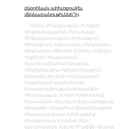
բնօրինակ սփիւռքում(եւ
մեկնաբանութիւննե՞ր)
Հիմա
Բաղրամյան֊26
գրոհ
ինքնանպատակ
երգ
պար
Բռնապետություն
բռնություն
ժողովուրդ
Վրաստան
Ուկրաինա
Եգիպտոս
Թունիս
Լիբիա
Սիրիա
սցենար
Հայաստան
պատասխանատվություն
մոբիլիզացիա
կենտրոնացում
մարդիկ
խմբեր
Հրապարակ
սաբոտաժ
տարբերակ
ապստամբություն
խելամիտ
Բաղրամյան֊26
զոհ
2008
փորձ
դասական
խաղաղ
իշխանություն
Մարտի1
Շարժում
ընդդիմություն
ճակատամարտ
մղձավանջ
հաղթանակ
Հրանտ-Տեր-
Աբրահամյան
Լեւոն
Րաֆֆի
բարեւ