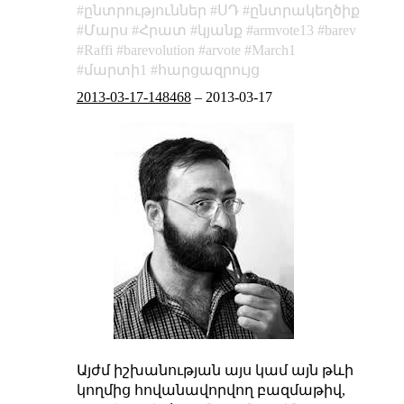
ընտրություններ
ՍԴ
ընտրակեղծիք
Մարս
Հրատ
կյանք
armvote13
barev
Raffi
barevolution
arvote
March1
մարտի1
հարցազրույց
2013-03-17-148468
–
2013-03-17
Այժմ իշխանության այս կամ այն թևի
կողմից հովանավորվող բազմաթիվ,