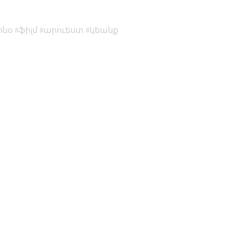
ինօ
ֆիլմ
արուեստ
կեանք