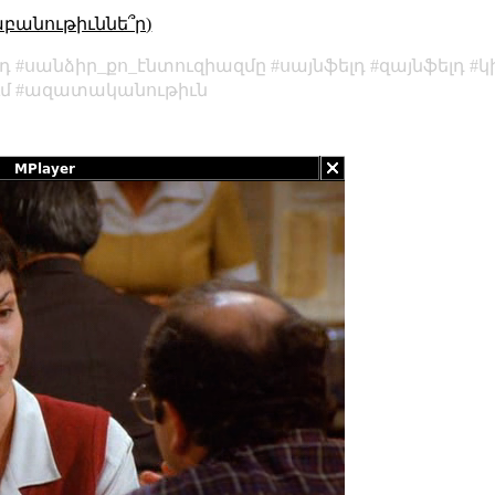
աբանութիւննե՞ր)
իդ
սանձիր_քո_էնտուզիազմը
սայնֆելդ
զայնֆելդ
կ
ւմ
ազատականութիւն