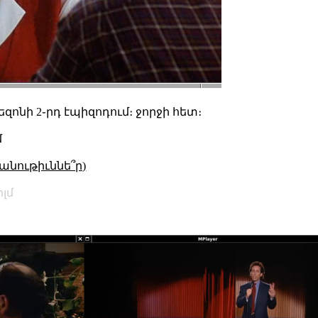
եզոնի 2֊րդ էպիզոդում։ ջորջի հետ։
մ
անութիւննե՞ր)
իլմ