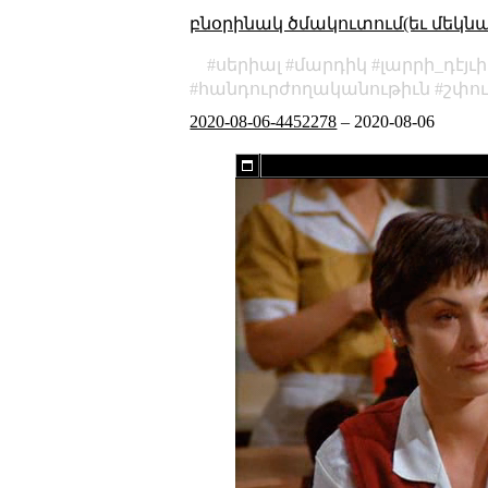
բնօրինակ ծմակուտում(եւ մեկն
սերիալ
մարդիկ
լարրի_դէյւ
հանդուրժողականութիւն
շփո
2020-08-06-4452278
–
2020-08-06