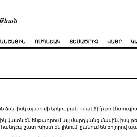
թեան
ՒԱՆՇԱՅԻՆ
ՈՍՊՆԵԱԿ
ՏԵՍԱԾՐԻՉ
ՎԱՅՐ
Կ
ին ձօն, իսկ այսօր մի երկու բան՝ «սանձի՛ր քո էնտուզի
դիկ վատն են ենթադրում այլ մարդկանց մասին, իսկ 
ի» հանդէպ շատ խիստ են լինում, ջանում են բոլորով պ