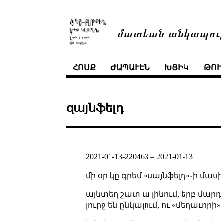
մատեան անկապու
ՀՈՍՔ
ԺԱՊԱՒԷՆ
ԽՑԻԿ
ԹՈ
զայնֆելդ
2021-01-13-220463
–
2021-01-13
մի օր կը գրեմ «սայնֆելդ»֊ի մաս
այնտեղ շատ ա լինում, երբ մար
լուրջ են ընկալում, ու «մեղաւոր