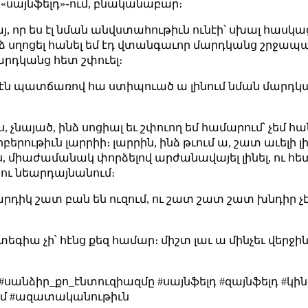
 «սայնֆելդ»֊ում, բնականաբար։
, որ ես էլ նման անվստահութիւն ունէի՝ սխալ հասկաց
 ինձ սղոցել հանել եմ էդ վտանգաւոր մարդկանց շրջապա
արդկանց հետ շփուել։
ամ էն պատճառով հա ստիպուած ա լինում նման մարդկա
 չնայած, ինձ սոցիալ եւ շփուող եմ համարում՝ չեմ հանդ
րբերութիւն լարրիի։ լարրին, ինձ թւում ա, շատ աւելի լ
լիս, միաժամանակ փորձելով արժանավայել լինել, ու
 ու նեարդայնանում։
արդիկ շատ բան են ուզում, ու շատ շատ շատ խնդիր չէր
եգիա չի՝ հէնց քեզ համար։ միշտ լաւ ա մինչեւ վերջի
 #սանձիր_քո_էնտուզիազմը #սայնֆելդ #զայնֆելդ #կի
ւմ #ազատականութիւն