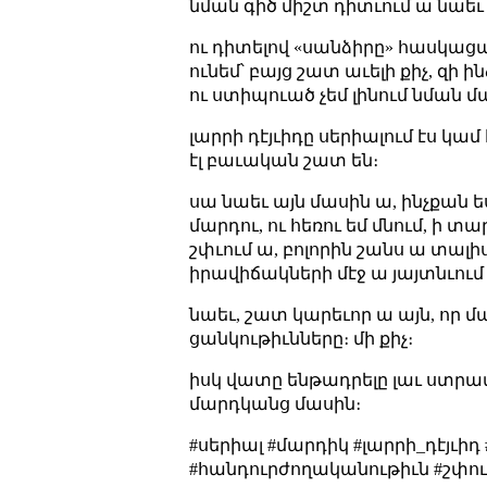
նման գիծ միշտ դիտւում ա նաեւ
ու դիտելով «սանձիրը» հասկացայ
ունեմ՝ բայց շատ աւելի քիչ, զի
ու ստիպուած չեմ լինում նման մ
լարրի դէյւիդը սերիալում էս կ
էլ բաւական շատ են։
սա նաեւ այն մասին ա, ինչքան ես,
մարդու, ու հեռու եմ մնում, ի տա
շփւում ա, բոլորին շանս ա տա
իրավիճակների մէջ ա յայտնւում
նաեւ, շատ կարեւոր ա այն, որ մ
ցանկութիւնները։ մի քիչ։
իսկ վատը ենթադրելը լաւ ստրատ
մարդկանց մասին։
#սերիալ #մարդիկ #լարրի_դէյւիդ
#հանդուրժողականութիւն #շփո