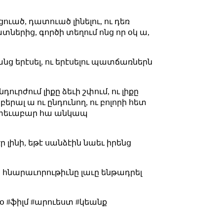
ուած, դատուած լինելու, ու դեռ
տներից, գործի տեղում ոնց որ օկ ա,
նց երէսել, ու երէսելու պատճառներն
ուրժում լիքը ձեւի շփում, ու լիքը
իբերալ ա ու ընդունող, ու բոլորի հետ
 հետեւաբար հա անկապ
 լինի, եթէ սանձէին նաեւ իրենց
ն հնարաւորութիւնը լաւը ենթադրել
նօ #ֆիլմ #արուեստ #կեանք