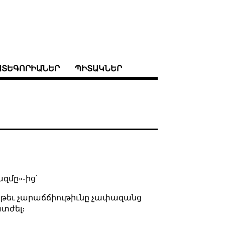
ԱՏԵԳՈՐԻԱՆԵՐ
ՊԻՏԱԿՆԵՐ
ազմը»֊ից՝
թեթեւ չարաճճիութիւնը չափազանց
ատժել։