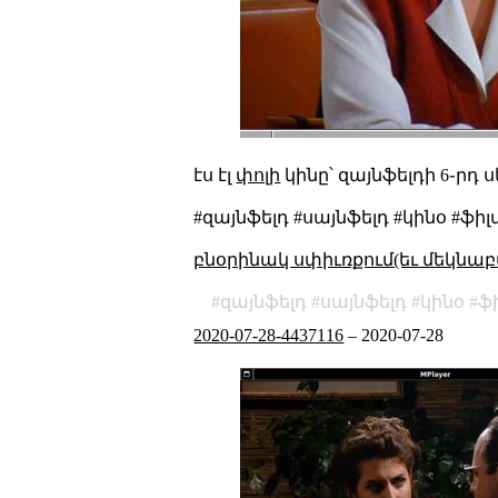
էս էլ
փոլի
կինը՝ զայնֆելդի 6֊րդ ս
#զայնֆելդ #սայնֆելդ #կինօ #ֆիլ
բնօրինակ սփիւռքում(եւ մեկնաբ
զայնֆելդ
սայնֆելդ
կինօ
ֆ
2020-07-28-4437116
–
2020-07-28