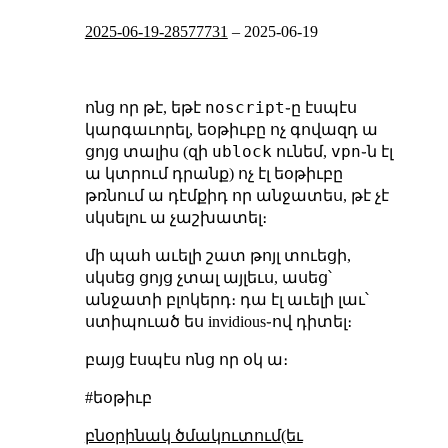
2025-06-19-28577731
–
2025-06-19
noscript
ոնց որ թէ, եթէ
֊ը էսպէս
կարգաւորել, եօթիւբը ոչ գովազդ ա
ublock
vpn
ցոյց տալիս (զի
ունեմ,
֊ն էլ
ա կտրում դրանք) ոչ էլ եօթիւբը
թռնում ա դէմքիդ որ անջատես, թէ չէ
սկսելու ա չաշխատել։
մի պահ աւելի շատ թոյլ տուեցի,
սկսեց ցոյց չտալ այլեւս, ասեց՝
անջատի բլոկերդ։ դա էլ աւելի լաւ՝
ստիպուած ես invidious֊ով դիտել։
բայց էսպէս ոնց որ օկ ա։
#եօթիւբ
բնօրինակ ծմակուտում(եւ