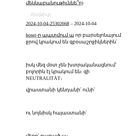
մեկնաբանութիւննե՞ր)
եօթիւբ
2024-10-04-25302668
–
2024-10-04
hoser֊ը պատմում ա
որ բարսելոնայում
ջրով կրակում են զբօսաշրջիկներին՝
իսկ մեզ մօտ չեն խտրականացնում՝
բոլորին էլ կրակում են։ զի
NEUTRALITÄT։
վրաստանի կենդանի՛ ունի՝
ու նոյնիսկ հայաստանի՝
մերը՝ քարայծ ա։