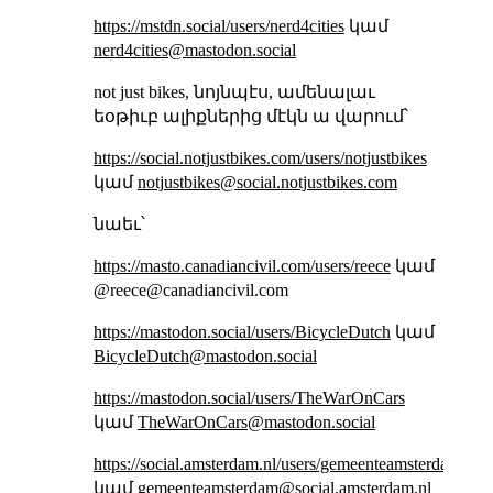
https://mstdn.social/users/nerd4cities
կամ
nerd4cities@mastodon.social
not just bikes, նոյնպէս, ամենալաւ
եօթիւբ ալիքներից մէկն ա վարում՝
https://social.notjustbikes.com/users/notjustbikes
կամ
notjustbikes@social.notjustbikes.com
նաեւ՝
https://masto.canadiancivil.com/users/reece
կամ
@reece@canadiancivil.com
https://mastodon.social/users/BicycleDutch
կամ
BicycleDutch@mastodon.social
https://mastodon.social/users/TheWarOnCars
կամ
TheWarOnCars@mastodon.social
https://social.amsterdam.nl/users/gemeenteamsterdam
կամ
gemeenteamsterdam@social.amsterdam.nl