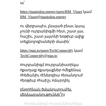
ա՝
https://mastodon.energy/users/BM_Visser
կամ
BM_Visser@mastodon.energy
ու վերջապէս, չնայած բնաւ կապ
չունի ուրբանիզմի հետ, շատ լաւ
հաշիւ, շատ յայտնի եօթիւբ ալիք
տեքնոլոգիաների մասին՝
https://mas.to/users/TechConnectify
կամ
TechConnectify@mas.to
#ուրբանիզմ #ուրբանիստիկա
#քաղաք #քաղաքներ #մեքենայ
#հեծանիւ #էներգիա #եռանդուժ
#եօթիւբ #հաիշւ #մարդիկ
բնօրինակ ծմակուտում(եւ
մեկնաբանութիւննե՞ր)
ուրբանիզմ
ուրբանիստիկա