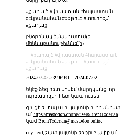
#քարայծ #վրաստան #հայաստան
#էկրանահան #եօթիւբ #տուրիզմ
#քաղաք
բնօրինակ ծմակուտում(եւ
մեկնաբանութիւննե՞ր)
քարայծ
վրաստան
հայաստան
էկրանահան
եօթիւբ
տուրիզմ
քաղաք
2024-07-02-23996991
–
2024-07-02
եկէք ձեզ հետ կիսեմ մարդկանց, որ
ուրբանիզմի հետ կապ ունեն՝
գուցէ եւ հայ ա ու յայտնի ուրբանիստ
ա՝
https://mastodon.online/users/BrentToderian
կամ
BrentToderian@mastodon.online
city nerd, շատ յայտնի եօթիւբ ալիք ա՝