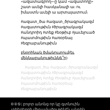
«ազատագրող»֊ը կամ «ազատողը»
շատ աւելի հասկանալի ա։ ու
իմաստն աւելի ա արտայատում։
#ազատ_ծա #ազատ_ծրագրակազմ
#ազատութիւն #ծրագրակազմ
#անդրոիդ #տեք #եօթիւբ #յաւելուած
#պատմութիւն #առօրեայ
#եզրաբանութիւն
բնօրինակ ծմակուտում(եւ
մեկնաբանութիւննե՞ր)
ազատ_ծա
ազատ_ծրագրակազմ
ազատութիւն
ծրագրակազմ
անդրոիդ
տեք
եօթիւբ
յաւելուած
պատմութիւն
առօրեայ
եզրաբանութիւն
🅭 🅯 🄏 | բոլոր անոնց որ կը գտնուին
տիեզերքի միգամածութենէն անդին,