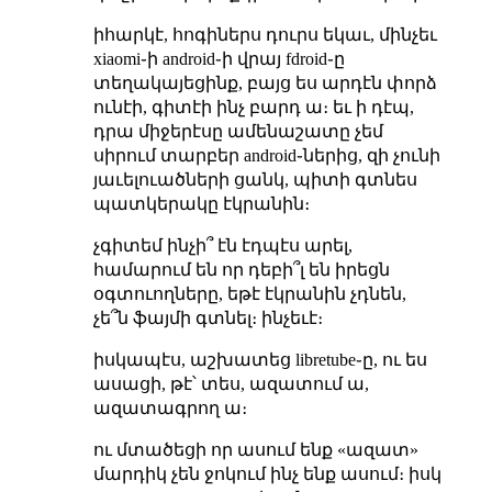
իհարկէ, հոգիներս դուրս եկաւ, մինչեւ
xiaomi֊ի android֊ի վրայ fdroid֊ը
տեղակայեցինք, բայց ես արդէն փորձ
ունէի, գիտէի ինչ բարդ ա։ եւ ի դէպ,
դրա միջերէսը ամենաշատը չեմ
սիրում տարբեր android֊ներից, զի չունի
յաւելուածների ցանկ, պիտի գտնես
պատկերակը էկրանին։
չգիտեմ ինչի՞ էն էդպէս արել,
համարում են որ դեբի՞լ են իրեցն
օգտուողները, եթէ էկրանին չդնեն,
չե՞ն ֆայմի գտնել։ ինչեւէ։
իսկապէս, աշխատեց libretube֊ը, ու ես
ասացի, թէ՝ տես, ազատում ա,
ազատագրող ա։
ու մտածեցի որ ասում ենք «ազատ»
մարդիկ չեն ջոկում ինչ ենք ասում։ իսկ