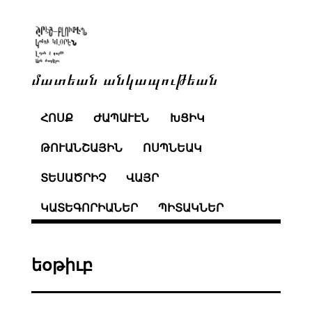
մատեան անկապութեան
ՀՈՍՔ
ԺԱՊԱՒԷՆ
ԽՑԻԿ
ԹՈՒԱՆՇԱՅԻՆ
ՈՍՊՆԵԱԿ
ՏԵՍԱԾՐԻՉ
ՎԱՅՐ
ԿԱՏԵԳՈՐԻԱՆԵՐ
ՊԻՏԱԿՆԵՐ
եօթիւբ