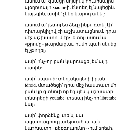
ասում ա՝ գնացի նոյնիսկ հիւսիսային
պօղոտայի xiaomi֊ի, էնտեղ էլ նայեցին,
նայեցին, ասին՝ չենք կարող անել։
ասում ա՝ յետոյ ես ձեւը ինքս գտել էի՝
դիտարկիչով էի աշխատացնում, դրա
մէջ աշխատում էր։ յետոյ ասում ա
«քրոմը» թարմացաւ, ու մի պահ սկսեց
էլ չթողել։
ասի՝ ինչ֊որ բան կարդացել եմ այդ
մասին։
ասի՝ սպասի։ տեղակայեցի իրան
fdroid, մտածեցի՝ դրա մէջ հաստատ մի
բան կը գտնուի որ էդպէս կաշխատի։
փնտրեցի youtube, տեսայ ինչ֊որ libretube
կայ։
ասի՝ փորձենք, տե՛ս, սա
ազատագրող յաւելուած ա, այն
կաշխատի «բեքգրաունդ»֊ում երեւի։