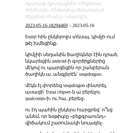
քաղաք
քաղաքներ
մեքենայ
հեծանիւ
էներգիա
եռանդուժ
եօթիւբ
հաիշւ
մարդիկ
2023-05-16-18294469
–
2023-05-16
էսօր հին ընկերոջս տեսայ, կիմչի֊ում
թէյ խմեցինք։
կիմչիի սեղանին ծաղիկներ էին դրած,
նկարեցին android֊ի գործիքներից
մէկով ու պարզեցին որ շանբերան
ծաղիկն ա, անգլերէն՝ snapdragon։
մէկն էլ փորձեց snapdragon փնտրել,
ասացի՝ էսա chipset֊ն ա բերելու
qualcomm֊ի։ ու հա, բերեց։
ու էդ պահին ընկերս հարցրեց՝ ո՞նց
անեմ, որ եօթիւբը «բեքգրաունդ»
վիճակում շարունակի նուագել։