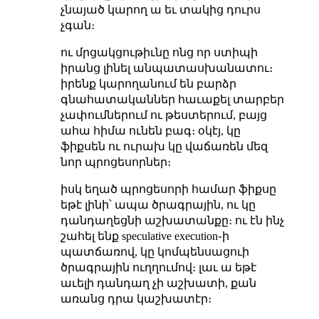
չնայած կարող ա եւ տակից դուրս
չգան։
ու մրցակցութիւնը ոնց որ ստիպի
իրանց լինել անպատասխանատու։
իրենք կարողանում են բարձր
գնահատականներ հաւաքել տարբեր
չափումներում ու թեստերում, բայց
ահա հիմա ունեն բագ։ օկէյ, կը
ֆիքսեն ու ուրախ կը վաճառեն մեզ
նոր պրոցեսորներ։
իսկ եղած պրոցեսորի համար ֆիքսը
եթէ լինի՝ ապա ծրագրային, ու կը
դանդաղեցնի աշխատանքը։ ու էն ինչ
շահել ենք speculative execution֊ի
պատճառով, կը կոմպենսացուի
ծրագրային ուղղումով։ լաւ ա եթէ
աւելի դանդաղ չի աշխատի, քան
առանց դրա կաշխատէր։