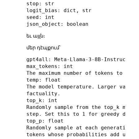
stop: str

logit_bias: dict, str

seed: int

եւ այլն։
մեր դէպքում՝
gpt4all: Meta-Llama-3-8B-Instruct - 
max_tokens: int

The maximum number of tokens to gener
temp: float

The model temperature. Larger values
factuality.

top_k: int

Randomly sample from the top_k most 
step. Set this to 1 for greedy decodi
top_p: float

Randomly sample at each generation s
tokens whose probabilities add up to 