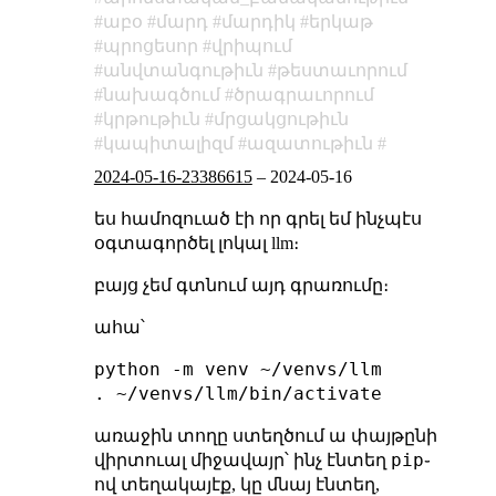
աբօ
մարդ
մարդիկ
երկաթ
պրոցեսոր
վրիպում
անվտանգութիւն
թեստաւորում
նախագծում
ծրագրաւորում
կրթութիւն
մրցակցութիւն
կապիտալիզմ
ազատութիւն
2024-05-16-23386615
–
2024-05-16
ես համոզուած էի որ գրել եմ ինչպէս
օգտագործել լոկալ llm։
բայց չեմ գտնում այդ գրառումը։
ահա՝
python -m venv ~/venvs/llm

առաջին տողը ստեղծում ա փայթընի
pip
վիրտուալ միջավայր՝ ինչ էնտեղ
֊
ով տեղակայէք, կը մնայ էնտեղ,