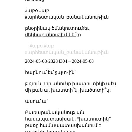
#աբօ #աբ
#արհեստական_բանականութիւն
բնօրինակ ծմակուտում(եւ
մեկնաբանութիւննե՞ր)
աբօ
աբ
արհեստական_բանականութիւն
2024-05-08-23284304
–
2024-05-08
հարնում եմ ջպտ֊ին՝
թռչուն որի անունը խատուտիկի պէս
մի բան ա, խատտի՞կ, խածտտի՞կ։
ասում ա՝
Բառարանականության
համապատասխան, “խատուտիկ”
բառը համապատասխանում է
թռչունի մոտակայքի