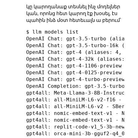
կը կարողանաք տեսնել ինչ մոդելներ
կան, որոնց հետ կարող էք խօսել, էս
պահին ինձ մօտ հետեւալն ա բերում՝
$ llm models list                   
OpenAI Chat: gpt-3.5-turbo (aliases: 
OpenAI Chat: gpt-3.5-turbo-16k (alia
OpenAI Chat: gpt-4 (aliases: 4, gpt4)
OpenAI Chat: gpt-4-32k (aliases: 4-32
OpenAI Chat: gpt-4-1106-preview

OpenAI Chat: gpt-4-0125-preview

OpenAI Chat: gpt-4-turbo-preview (al
OpenAI Completion: gpt-3.5-turbo-ins
gpt4all: Meta-Llama-3-8B-Instruct - 
gpt4all: all-MiniLM-L6-v2-f16 - SBer
gpt4all: all-MiniLM-L6-v2 - SBert, 4
gpt4all: nomic-embed-text-v1 - Nomic
gpt4all: nomic-embed-text-v1 - Nomic
gpt4all: replit-code-v1_5-3b-newbpe-
gpt4all: orca-mini-3b-gguf2-q4_0 - M