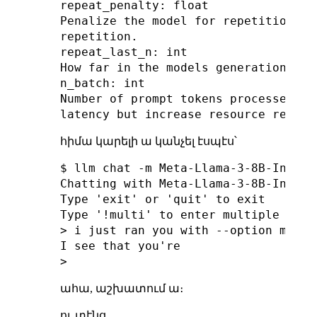
repeat_penalty: float

Penalize the model for repetition. H
repetition.

repeat_last_n: int

How far in the models generation his
n_batch: int

Number of prompt tokens processed in
հիմա կարելի ա կանչել էսպէս՝
$ llm chat -m Meta-Llama-3-8B-Instru
Chatting with Meta-Llama-3-8B-Instruc
Type 'exit' or 'quit' to exit

Type '!multi' to enter multiple line
> i just ran you with --option max_t
I see that you're

ահա, աշխատում ա։
ու տէնց