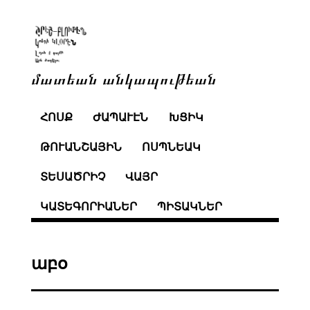
մատեան անկապութեան
ՀՈՍՔ
ԺԱՊԱՒԷՆ
ԽՑԻԿ
ԹՈՒԱՆՇԱՅԻՆ
ՈՍՊՆԵԱԿ
ՏԵՍԱԾՐԻՉ
ՎԱՅՐ
ԿԱՏԵԳՈՐԻԱՆԵՐ
ՊԻՏԱԿՆԵՐ
աբօ