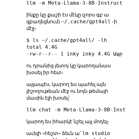
ինքը կը քաշի էս մէկը (չորս գբ ա
~/.cache/gpt4all
զբաղեցնում)
֊ի
մէջ։
$ ls ~/.cache/gpt4all/ -lh

total 4.4G

ու դրանից յետոյ կը կարողանաս
խօսել իր հետ։
այլապէս, կարող ես պահել այն
յիշողութեան մէջ ու նոյն թեմայի
մասին էլի խօսել՝
կարող ես իհարկէ նշել այլ մոդել։
lm studio
աւելի «հեշտ» ձեւն ա՝