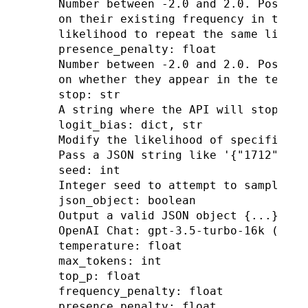
Number between -2.0 and 2.0. Positiv
on their existing frequency in the t
likelihood to repeat the same line ve
presence_penalty: float

Number between -2.0 and 2.0. Positiv
on whether they appear in the text s
stop: str

A string where the API will stop gen
logit_bias: dict, str

Modify the likelihood of specified t
Pass a JSON string like '{"1712":-10
seed: int

Integer seed to attempt to sample det
json_object: boolean

Output a valid JSON object {...}. Pr
OpenAI Chat: gpt-3.5-turbo-16k (alia
temperature: float

max_tokens: int

top_p: float

frequency_penalty: float

presence_penalty: float
