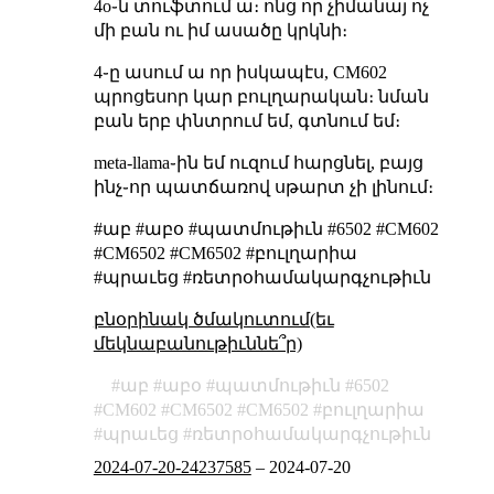
4o֊ն տուֆտում ա։ ոնց որ չիմանայ ոչ
մի բան ու իմ ասածը կրկնի։
4֊ը ասում ա որ իսկապէս, CM602
պրոցեսոր կար բուլղարական։ նման
բան երբ փնտրում եմ, գտնում եմ։
meta-llama֊ին եմ ուզում հարցնել, բայց
ինչ֊որ պատճառով սթարտ չի լինում։
#աբ #աբօ #պատմութիւն #6502 #CM602
#СМ6502 #CM6502 #բուլղարիա
#պրաւեց #ռետրօհամակարգչութիւն
բնօրինակ ծմակուտում(եւ
մեկնաբանութիւննե՞ր)
աբ
աբօ
պատմութիւն
6502
CM602
СМ6502
CM6502
բուլղարիա
պրաւեց
ռետրօհամակարգչութիւն
2024-07-20-24237585
–
2024-07-20