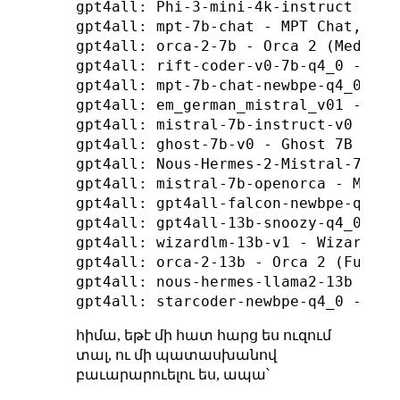
gpt4all: Phi-3-mini-4k-instruct - Ph
gpt4all: mpt-7b-chat - MPT Chat, 3.5
gpt4all: orca-2-7b - Orca 2 (Medium)
gpt4all: rift-coder-v0-7b-q4_0 - Rif
gpt4all: mpt-7b-chat-newbpe-q4_0 - M
gpt4all: em_german_mistral_v01 - EM 
gpt4all: mistral-7b-instruct-v0 - Mi
gpt4all: ghost-7b-v0 - Ghost 7B v0.9
gpt4all: Nous-Hermes-2-Mistral-7B-DP
gpt4all: mistral-7b-openorca - Mistr
gpt4all: gpt4all-falcon-newbpe-q4_0 
gpt4all: gpt4all-13b-snoozy-q4_0 - S
gpt4all: wizardlm-13b-v1 - Wizard v1
gpt4all: orca-2-13b - Orca 2 (Full),
gpt4all: nous-hermes-llama2-13b - He
հիմա, եթէ մի հատ հարց ես ուզում
տալ, ու մի պատասխանով
բաւարարուելու ես, ապա՝