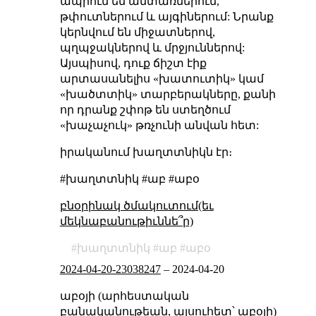
ապրում են անտառներում,
թփուտներում և այգիներում: Նրանք
կերնվում են միջատներով,
պղպջակներով և մրջյուններով:
Այսպիսով, դուք ճիշտ էիք
արտասանելիս «խատուտիկ» կամ
«խածտտիկ» տարբերակները, քանի
որ դրանք շփոթ են ստեղծում
«խաչաչուկ» թռչունի անվան հետ:
իրականում խաղտտնիկն էր։
#խաղտտնիկ #աբ #աբօ
բնօրինակ ծմակուտում(եւ
մեկնաբանութիւննե՞ր)
խաղտտնիկ
աբ
աբօ
2024-04-20-23038247
–
2024-04-20
աբօյի (արհեստական
բանականութեան, այսուհետ՝ աբօյի)