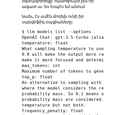
օգտագործելը։ համոզուած չեմ որ
ազատ ա։ ես էսպէս եմ անում։
նաեւ, էս ամէն մոդելն ունի իր
սպեցիֆիկ օպցիաները։
$ llm models list --options

OpenAI Chat: gpt-3.5-turbo (aliases: 
temperature: float

What sampling temperature to use, be
0.8 will make the output more random
make it more focused and deterministi
max_tokens: int

Maximum number of tokens to generate.
top_p: float

An alternative to sampling with temp
where the model considers the result
probability mass. So 0.1 means only 
probability mass are considered. Rec
temperature but not both.

frequency_penalty: float
