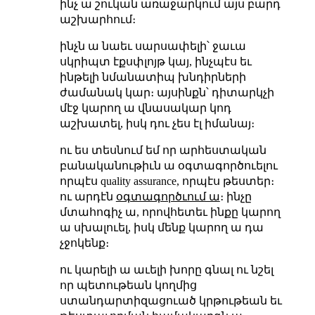
ինչ ա շուկան առաջարկում այս բարդ
աշխարհում։
ինչն ա նաեւ սարսափելի՝ ջաւա
սկրիպտ էքսփլոյթ կայ, ինչպէս եւ
ինթելի նմանատիպ խնդիրների
ժամանակ կար։ այսինքն՝ դիտարկչի
մէջ կարող ա վնասակար կոդ
աշխատել, իսկ դու չես էլ իմանայ։
ու ես տեսնում եմ որ արհեստական
բանականութիւն ա օգտագործուելու
որպէս quality assurance, որպէս թեստեր։
ու արդէն
օգտագործւում ա
։ ինչը
մտահոգիչ ա, որովհետեւ ինքը կարող
ա սխալուել, իսկ մենք կարող ա դա
չջոկենք։
ու կարելի ա աւելի խորը գնալ ու նշել
որ պետութեան կողմից
ստանդարտիզացուած կրթութեան եւ