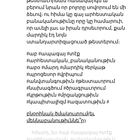
թեստաւորման համակարգն ա
բերում նրան որ բոլորը սովորում են մի
ձեւով։ ու հիմա կը գայ արհեստական
բանականութիւնը որը կը համարուի,
որ աւելի լաւ ա իրան դրսեւորում, քան
մարդիկ էդ նոյն
ստանդարտիզացուած թեստերում։
#աբ #ապագայ #տէք
#արհեստական_բանականութիւն
#աբօ #մարդ #մարդիկ #երկաթ
#պրոցեսոր #վրիպում
#անվտանգութիւն #թեստաւորում
#նախագծում #ծրագրաւորում
#կրթութիւն #մրցակցութիւն
#կապիտալիզմ #ազատութիւն #
բնօրինակ ծմակուտում(եւ
մեկնաբանութիւննե՞ր)
մարդ_ես
աբ
ապագայ
տէք
արհեստական_բանականութիւն