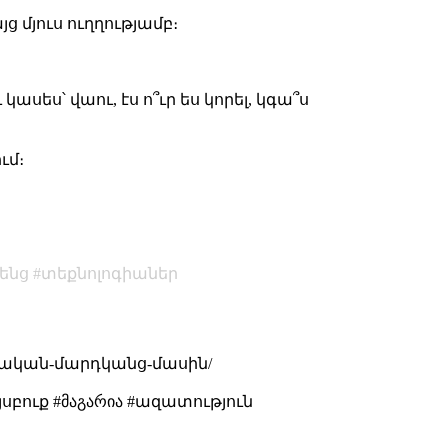
 մյուս ուղղությամբ։
ասես՝ վաու, էս ո՞ւր ես կորել, կգա՞ս
ւմ։
տենց
տեքնոլոգիաներ
կան-մարդկանց-մասին/
սբուք #მაგარია #ազատություն