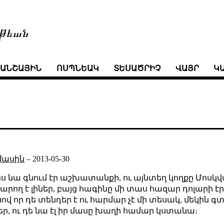
թեան
ՒԱՆՇԱՅԻՆ
ՈՍՊՆԵԱԿ
ՏԵՍԱԾՐԻՉ
ՎԱՅՐ
Կ
մասին
–
2013-05-30
ս նա գնում էր աշխատանքի, ու այնտեղ կողքը Մոսկվ
արող է լիներ, բայց հագինը մի տաս հազար դոլարի է
վ որ դե տենդեր է ու հարմար չէ մի տեսակ, մեկին 
ներ, ու դե նա էլ իր մասը խաղի համար կստանա։