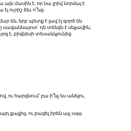
 այն մասին է, որ նա լրիվ նորմալ է
էլ ուրիշ ձեւ ո՞նց։
ար են, երբ պետք է լավ էլ գործ են
նը սավաննայոտ՝ դե տենցն է սելյավին,
արզ է, բիզնեսի տեսանկյունից
վ, ու հարցնում՝ բա ի՞նչ ես անելու,
դ քայլից, ու բացել իրեն այլ xmpp