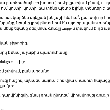
ա բարձրաձայն էր խոսում, ու չէր քաշվում բնավ, ու դա
ւմ կուտի՝ կուտի, բա տենց պետք է լինի, տենդեր է, բա 
մ նա, կարծես այնքան խելացի են, հա՞, չես ասի որ հիմ
ց նրանք, նրանք լրիվ ընդունում են այդ իրականությու
 մենք եկանք ձեզ մոտ, գուգլը xmpp֊ն
փակում է
՝ դե պ
կան ջիթոքից։
ատարկ է մնալու չաթիս պատուհանը։
 dukgo.com֊ից։
եմ շփվում, քան առցանց։
գուգլ հաշիվ, այնպես նայում է իմ վրա միամիտ հայացքո
 սքա՞յփ։
 դարվինիզմը, գնալ դրան ընդդեմ, վիրավորվել գուգլի այ
է։