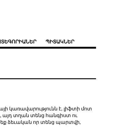
ԱՏԵԳՈՐԻԱՆԵՐ
ՊԻՏԱԿՆԵՐ
այի կառավարությունն է, լիֆտի մոտ
ր, այդ տղան տենց հանգիստ ու
գտեք ձեւական որ տենց պարտվի,