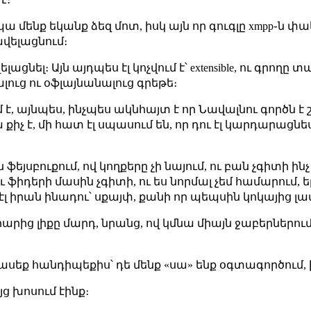
պա մենք եկանք ձեզ մոտ, իսկ այն որ գուգլը xmpp֊ն փ
ավելացնում։
վելացնել։ Այն այդպես էլ կոչվում է՝ extensible, ու գրողը
լուց ու օֆլայնանալուց գրեթե։
 է, այնպես, ինչպես ակնհայտ է որ Նավալնու գործն է 
 քիչ է, մի հատ էլ սպասում են, որ դու էլ կարդարացնես
ն ֆեյսբուքում, ով կողքերը չի նայում, ու բան չգիտի ին
 ֆիդերի մասին չգիտի, ու ես նորմալ չեմ համարում, եր
չ էլ իրան ինադու՝ սքայփ, քանի որ պեպսին կոկայից լավ
իրարից լիքը մարդ, նրանց, ով կմնա միայն ջաբերներում,
կասեք հանդիպեքիս՝ դե մենք «սա» ենք օգտագործում, 
այց խոսում էինք։