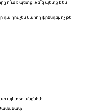
րը ո՞ւմ է պետք։ Քե՞զ պետք է ես
դա դու չես կարող ֆրենդել, ոչ թե
ար այնտեղ անցնեմ։
 ժամանակ։