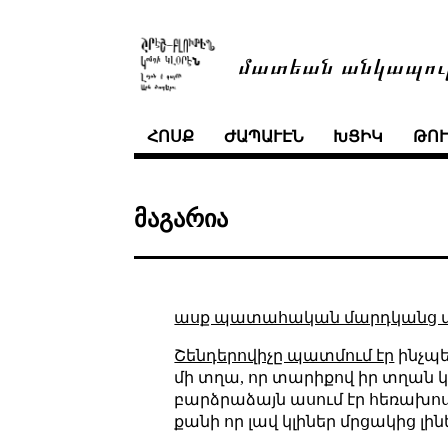
մատեան անկապու
ՀՈՍՔ
ԺԱՊԱՒԷՆ
ԽՑԻԿ
ԹՈ
მაგარია
ասք պատահական մարդկանց 
Շենդերովիչը պատմում էր
ինչպե
մի տղա, որ տարիքով իր տղան կ
բարձրաձայն ասում էր հեռախոսո
քանի որ լավ կլիներ մրցակից լի