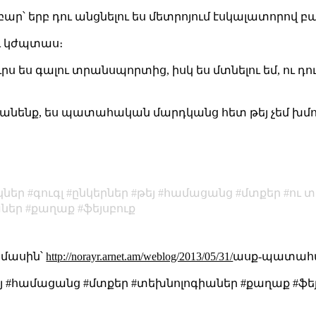
 երբ դու անցնելու ես մետրոյում էսկալատորով բայց
ու կժպտաս։
ս ես գալու տրանսպորտից, իսկ ես մտնելու եմ, ու դու կ
՞նչ անենք, ես պատահական մարդկանց հետ թեյ չեմ խմո
կներ
գուգլ
ընկերներ
թեյ
համացանց
մտքեր
ու 
ներ
քաղաք
ֆեյսբուք
մասին՝
http://norayr.arnet.am/weblog/2013/05/31/
ասք-պատահա
թեյ #համացանց #մտքեր #տեխնոլոգիաներ #քաղաք #ֆեյ