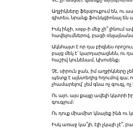
Աղջիկները ֆեյսբուքում են, ու ա
գիտես, նրանք ֆունկցիոնալ են 
Իսկ ինչի, xmpp֊ի մեջ չի՞ լինում ա
հավելումներով, բացի օնլայնանա
Ակնհայտ է որ դա բիզնես որոշում
բայց մեկ է՝ կարդարացնեն, ու դա
հաշիվ կունենամ, կխոսենք։
Չէ, սիրուն ջան, իմ աղջիկները չե
պետք է այնտեղից հղումով գա, ու
չհամարելով՝ չեմ գնա ոչ գուգլ, ո
Ու այո, այս քայլը ավելի կկտրի 
գուգլում։
Ու դուք միամիտ կնայեք ինձ ու 
Իսկ առաջ կա՞յի, էլի չկայի չէ՞, բ