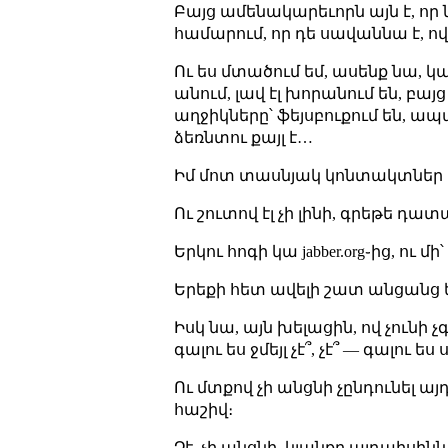
Բայց ամենակարեւորն այն է, որ ն
համարում, որ դե սավաննա է, ով ո
Ու ես մտածում եմ, ասենք նա, կա
անում, լավ էլ խորանում են, բայ
աղջիկները՝ ֆեյսբուքում են, ապա
ձեռնտու քայլ է…
Իմ մոտ տասնյակ կոնտակտներ 
Ու շուտով էլ չի լինի, գրեթե դ
Երկու հոգի կա jabber.org֊ից, ու մի՝
Երեքի հետ ավելի շատ անցանց 
Իսկ նա, այն խելացին, ով չունի չ
գալու ես ջմեյլ չէ՞, չէ՞ — գալու ես
Ու մտքով չի անցնի չընդունել այդ
հաշիվ։
Չէ, չի անցնի, կյանքը այդպիսինն 