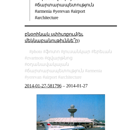
#ճարտարապետություն
#armenia #yerevan #airport
#architecture
բնօրինակ սփիւռքում(եւ
մեկնաբանութիւննե՞ր)
photo
ֆոտո
լուսանկար
երեւան
zvartnots
զվարթնոց
օդանավակայան
ճարտարապետություն
armenia
yerevan
airport
architecture
2014-01-27-581796
–
2014-01-27