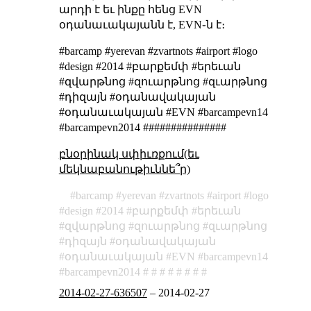
արդի է եւ ինքը հենց EVN
օդանաւակայանն է, EVN֊ն է։
#barcamp #yerevan #zvartnots #airport #logo
#design #2014 #բարքեմփ #երեւան
#զվարթնոց #զուարթնոց #զւարթնոց
#դիզայն #օդանավակայան
#օդանաւակայան #EVN #barcampevn14
#barcampevn2014 ###############
բնօրինակ սփիւռքում(եւ
մեկնաբանութիւննե՞ր)
barcamp
yerevan
zvartnots
airport
logo
design
2014
բարքեմփ
երեւան
զվարթնոց
զուարթնոց
զւարթնոց
դիզայն
օդանավակայան
օդանաւակայան
EVN
barcampevn14
barcampevn2014
2014-02-27-636507
–
2014-02-27