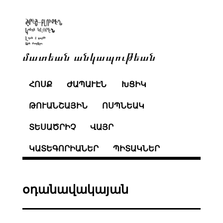
մատեան անկապութեան
ՀՈՍՔ
ԺԱՊԱՒԷՆ
ԽՑԻԿ
ԹՈՒԱՆՇԱՅԻՆ
ՈՍՊՆԵԱԿ
ՏԵՍԱԾՐԻՉ
ՎԱՅՐ
ԿԱՏԵԳՈՐԻԱՆԵՐ
ՊԻՏԱԿՆԵՐ
օդանավակայան