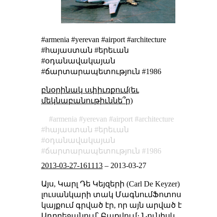
#armenia #yerevan #airport #architecture
#հայաստան #երեւան
#օդանավակայան
#ճարտարապետություն #1986
բնօրինակ սփիւռքում(եւ
մեկնաբանութիւննե՞ր)
armenia
yerevan
airport
architecture
հայաստան
երեւան
օդանավակայան
ճարտարապետություն
1986
2013-03-27-161113
–
2013-03-27
Այս, Կարլ Դե Կեյզերի (Carl De Keyzer)
լուսանկարի տակ ՄագնումՖոտոս
կայքում գրված էր, որ այն արված է
Ադրբեջանում՝ Բաքվում։ Նունիսկ