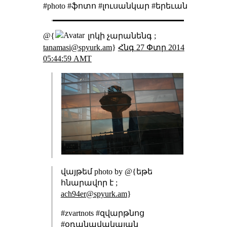
#photo #ֆոտո #լուսանկար #երեւան
@{
լոկի չարանենգ ;
tanamasi@spyurk.am
}
Հնգ 27 Փտր 2014
05:44:59 AMT
վայթեմ photo by @{եթե
հնարավոր է ;
ach94er@spyurk.am
}
#zvartnots #զվարթնոց
#օդանավակայան