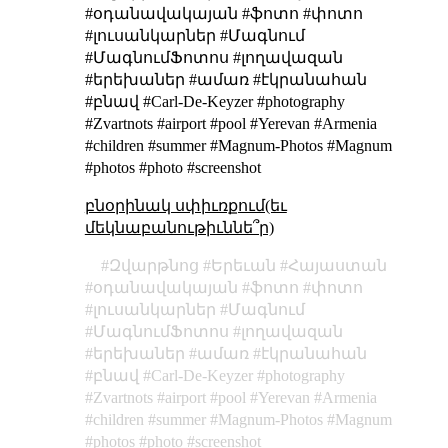
#օդանավակայան #ֆոտո #փոտո
#լուսանկարներ #Մագնում
#ՄագնումՖոտոս #լողավազան
#երեխաներ #ամառ #էկրանահան
#բնավ #Carl-De-Keyzer #photography
#Zvartnots #airport #pool #Yerevan #Armenia
#children #summer #Magnum-Photos #Magnum
#photos #photo #screenshot
բնօրինակ սփիւռքում(եւ
մեկնաբանութիւննե՞ր)
Զվարթնոց
Երեւան
Հայաստան
օդանավակայան
ֆոտո
փոտո
լուսանկարներ
Մագնում
ՄագնումՖոտոս
լողավազան
երեխաներ
ամառ
էկրանահան
բնավ
Carl-De-Keyzer
photography
Zvartnots
airport
pool
Yerevan
Armenia
children
summer
Magnum-Photos
Magnum
photos
photo
screenshot