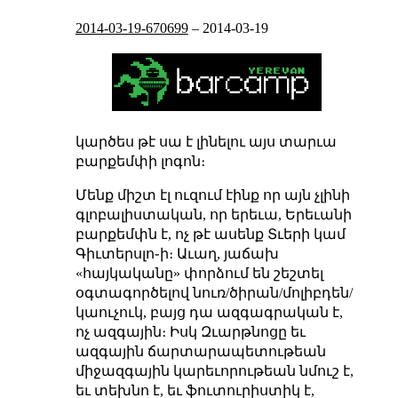
2014-03-19-670699
–
2014-03-19
կարծես թէ սա է լինելու այս տարւա
բարքեմփի լոգոն։
Մենք միշտ էլ ուզում էինք որ այն չլինի
գլոբալիստական, որ երեւա, Երեւանի
բարքեմփն է, ոչ թէ ասենք Տւերի կամ
Գիւտերսլո֊ի։ Աւաղ, յաճախ
«հայկականը» փորձում են շեշտել
օգտագործելով նուռ/ծիրան/մոլիբդեն/
կաուչուկ, բայց դա
ազգագրական
է,
ոչ
ազգային
։ Իսկ Զւարթնոցը եւ
ազգային ճարտարապետութեան
միջազգային կարեւորութեան նմուշ է,
եւ տեխնո է, եւ ֆուտուրիստիկ է,