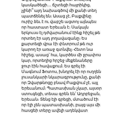
կասկածեցի… ճշտեցի հայրիկից,
չլինի՞ այդ նախագծով մի քանի տեղ
պատճենել են։ Ասաց չէ, Բաքվինը
ուրիշ ձեւ է
ու վաբշե ացտոյ
այնպես
որ հաստատ Երեւան է։
Սակայն
երկուսս էլ դժվարանում էինք հիշել թե
որտեղ էր այդ լողավազանը։ Ես
քարտեզի վրա էի փնտրում թե ուր
կարող էր առաջ գտնվել։ Հետո նա
հիշեց, ասաց՝ հա, կարծես մի ջրափոս
կար, որտեղից հրշեջ մեքենաները
ջուր էին հավաքում։
Ես գրել էի
Մագնում Ֆոտոս, խնդրել էի որ ուղղեն
լուսանկարի նկարագրությունը, քանի
որ Զվարթնոցը բնավ Բաքվում չէ, այլ
Երեւանում։ Պատասխան չկար, այսօր
ստուգեցի, տեսա գրեն են՝ Ադրբեջան,
Երեւան։ Տենց էլի գրեցի, մտածում էի
որ էլի չեն պատասխանի, բայց այս մի
հասցեի տերը ավելի ադեկվատ