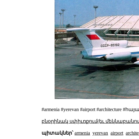
#armenia #yerevan #airport #archite
բնօրինակ սփիւռքում(եւ մեկնաբանու
պիտակներ՝
armenia
yerevan
airport
archite