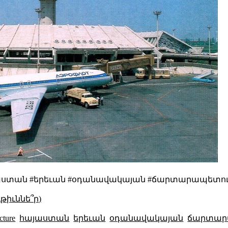
cture #հայաստան #երեւան #օդանավակայան #ճարտարապետու
թիւննե՞ր)
cture
հայաստան
երեւան
օդանավակայան
ճարտար