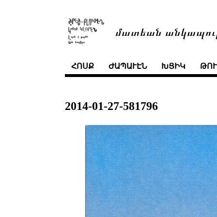
մատեան անկապու
ՀՈՍՔ
ԺԱՊԱՒԷՆ
ԽՑԻԿ
ԹՈ
2014-01-27-581796