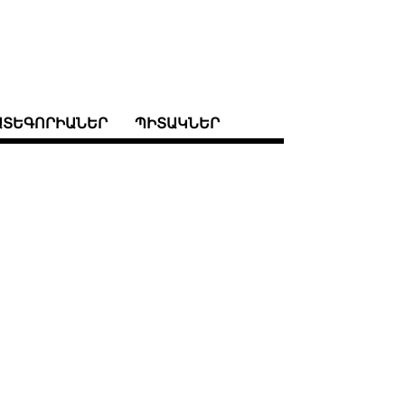
ԱՏԵԳՈՐԻԱՆԵՐ
ՊԻՏԱԿՆԵՐ