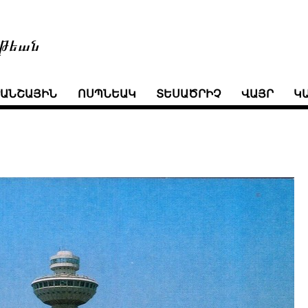
թեան
ՒԱՆՇԱՅԻՆ
ՈՍՊՆԵԱԿ
ՏԵՍԱԾՐԻՉ
ՎԱՅՐ
Կ