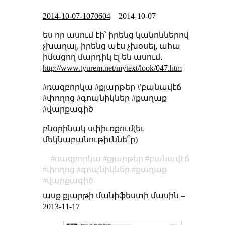
2014-10-07-1070604
–
2014-10-07
ես որ ասում էի՝ իրենց կանոններով
չխաղալ, իրենց պէս չխօսել, ահա
իմացող մարդիկ էլ են ասում․
http://www.tyurem.net/mytext/look/047.htm
#ռազբորկա #քյարթեր #բանավէճ
#փողոց #գոպնիկներ #քաղաք
#վարքագիծ
բնօրինակ սփիւռքում(եւ
մեկնաբանութիւննե՞ր)
ռազբորկա
քյարթեր
բանավէճ
փողոց
գոպնիկներ
քաղաք
վարքագիծ
ասք քյարթի մանիֆեստի մասին
–
2013-11-17