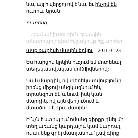
նա, այլ ի վերջոյ ով է նա, եւ
ինչով են
ուտում նրան
։
ու տենց
բանահիւսութիւն
թվային
անտրոպոլոգիա
մշակույթ
քյարթեր
ասք ռաբիսի մասին երկու
–
2011-01-23
Ես հարցին կրկին ուզում եմ մոտենալ
տեղեկատվական մո[ծ]իվներով։
Կան մարդիկ, ով տեղեկատվությունը
իրենց միջով անցկացնում են,
տրանզիտ են անում, իսկ կան
մարդիկ, ով այն վերլուծում է,
մտածում է դրա մասին։
Ի՞նչն է ստիպում ոմանց գիրքը դնել մի
տեղ առանց կարդալու, կամ կարդալ
ու ասենք գրել մատյանում՝ լավ գիրք