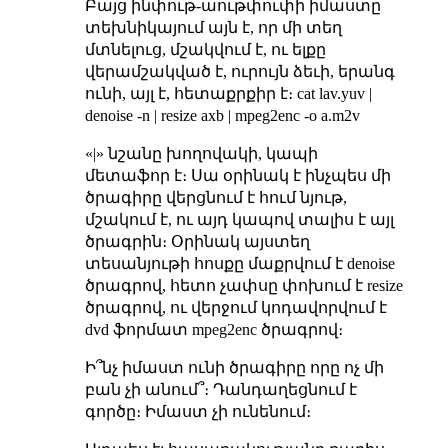
Բայց ինփութ-աութփուփի իմաստը
տեխնիկայում այն է, որ մի տեղ
մտնելուց, մշակվում է, ու ելքը
վերամշակված է, ուրույն ձեւի, երանգ
ունի, այլ է, հետաքրքիր է։ cat lav.yuv |
denoise -n | resize axb | mpeg2enc -o a.m2v
«|» նշանը խողովակի, կապի
մետաֆոր է։ Սա օրինակ է ինչպես մի
ծրագիրը վերցնում է հում նյութ,
մշակում է, ու այդ կապով տալիս է այլ
ծրագրին։ Օրինակ այստեղ
տեսանյութի հոսքը մաքրվում է denoise
ծրագրով, հետո չափսը փոխում է resize
ծրագրով, ու վերջում կոդավորվում է
dvd ֆորմատ mpeg2enc ծրագրով։
Ի՞նչ իմաստ ունի ծրագիրը որը ոչ մի
բան չի անում՞։ Դանդաղեցնում է
գործը։ Իմաստ չի ունենում։