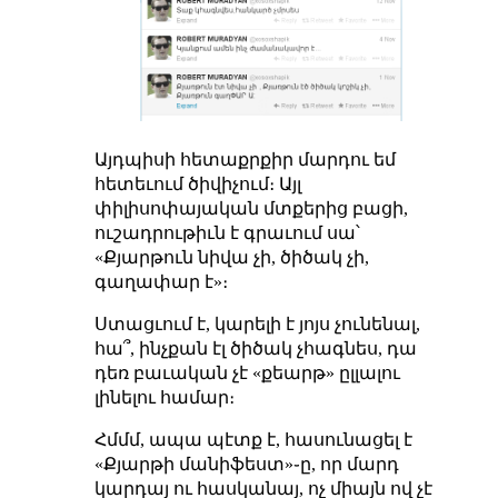
Այդպիսի հետաքրքիր մարդու եմ
հետեւում ծիվիչում։ Այլ
փիլիսոփայական մտքերից բացի,
ուշադրութիւն է գրաւում սա՝
«Քյարթուն նիվա չի, ծիծակ չի,
գաղափար է»։
Ստացւում է, կարելի է յոյս չունենալ,
հա՞, ինչքան էլ ծիծակ չհագնես, դա
դեռ բաւական չէ «քեարթ»
ըլլալու
լինելու համար։
Հմմմ, ապա պէտք է, հասունացել է
«Քյարթի մանիֆեստ»֊ը, որ մարդ
կարդայ ու հասկանայ, ոչ միայն ով չէ