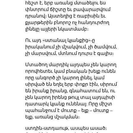
հեշտ է, երբ առանց մտածելու ես
փնտրում ճիշտը եւ բավարարվում
դրանով։ Այստեղից է ռաբիսին եւ
քյարթերին բնորոշ ոչ հանդուրժող
լինելը այլերի նկատմամբ։
Ու այդ «ստանալ կյանքից»-ը
իրականում չի մշակվում, չի ծամվում,
չի մարսվում, մտնում դուրս է գալիս։
Մտածող մարդիկ այդպես չեն կարող
որովհետեւ կամ բնական խելք ունեն
որը անգործ չի կարող լինել, կամ
սիրված են եղել երբ փոքր էին, սիրում
են իրանք իրանց, գնահատում են, ու
չեն կարող իրենց թույլ տալ այդպիսի
դատարկ կյանք ունենալ։ Որը միշտ
պահանջում է մուտք – ելք – մուտք –
ելք, առանց մշակման։
ստդին-ստդաութ, ասպես ասած։