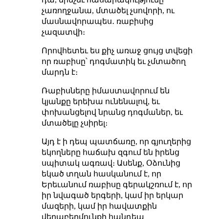
չառողջանա, մտածել չսովորի, ու
մասնավորապես․ ռաբիսից
չազատվի։
Որովհետեւ ես քիչ առաջ ցույց տվեցի
որ ռաբիսը՝ դոգմատիկ եւ չմտածող
մարդն է։
Ռաբիսները իմաստավորում են
կյանքը երեխա ունենալով, եւ
փոխանցելով նրանց դոգմաներ, եւ
մտածելը չսիրել։
Այդ է ի դեպ պատճառը, որ գյուղերից
եկողները հաճախ զգում են իրենց
սպիտակ ագռավ։ Ասենք, Օձունից
եկած տղան հասկանում է, որ
Երեւանում ռաբիսը գերակշռում է, որ
իր նվագած երգերի, կամ իր երկար
մազերի, կամ իր հավատքին
վերաբերմունքի հանդեպ