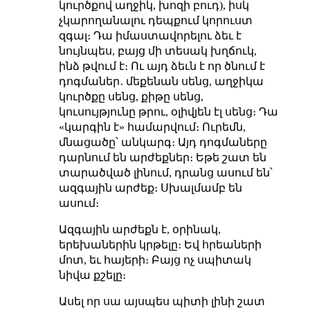
կուրծքով աղջիկ, խոզի բուդ), իսկ
չկարողանալու դեպքում կորուստ
զգալ։ Դա իմաստավորելու ձեւ է
նույնպես, բայց մի տեսակ խղճուկ,
ինձ թվում է։ Ու այդ ձեւն է որ ծնում է
դոգմաներ․ մեքենան սենց, աղջիկա
կուրծքը սենց, քիթը սենց,
կուսույթյունը թրու, օլիվյեն էլ սենց։ Դա
«կարգին է» համարվում։ Ուրեմն,
մնացածը՝ անկարգ։ Այդ դոգմաները
դարնում են արժեքներ։ Եթե շատ են
տարածված լինում, դրանց ասում են՝
ազգային արժեք։ Սխալմամբ են
ասում։
Ազգային արժեքն է, օրինակ,
երեխաներին կրթելը։ Եվ հրեաների
մոտ, եւ հայերի։ Բայց ոչ սպիտակ
նիվա քշելը։
Ասել որ սա այսպես պիտի լինի շատ