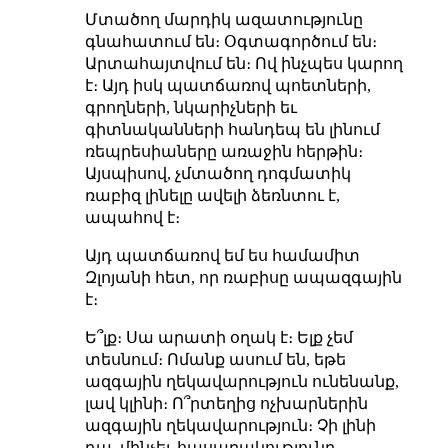
Մտածող մարդիկ ազատությունը
գնահատում են։ Օգտագործում են։
Արտահայտվում են։ Ով ինչպես կարող
է։ Այդ իսկ պատճառով պոետների,
գրողների, նկարիչների եւ
գիտնականների հանդեպ են լինում
ռեպրեսիաները առաջին հերթին։
Այսպիսով, չմտածող դոգմատիկ
ռաբիզ լինելը ավելի ձեռնտու է,
ապահով է։
Այդ պատճառով եմ ես համամիտ
Զլոյանի հետ, որ ռաբիսը ապազգային
է։
Ե՞լք։ Սա արատի օղակ է։ Ելք չեմ
տեսնում։ Ոմանք ասում են, եթե
ազգային ղեկավարություն ունենանք,
լավ կլինի։ Ո՞րտեղից ոչխարներին
ազգային ղեկավարություն։ Չի լինի
դա, մինչեւ հասարակությունը