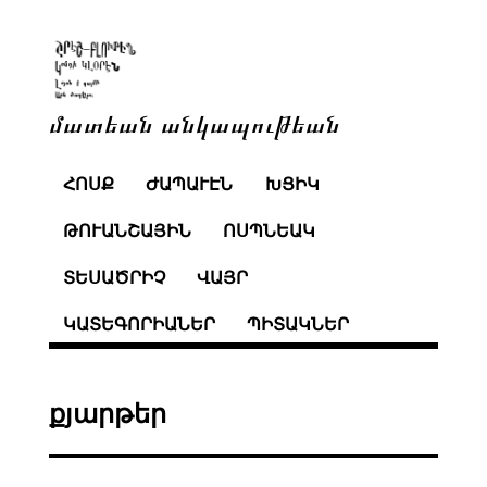
մատեան անկապութեան
ՀՈՍՔ
ԺԱՊԱՒԷՆ
ԽՑԻԿ
ԹՈՒԱՆՇԱՅԻՆ
ՈՍՊՆԵԱԿ
ՏԵՍԱԾՐԻՉ
ՎԱՅՐ
ԿԱՏԵԳՈՐԻԱՆԵՐ
ՊԻՏԱԿՆԵՐ
քյարթեր