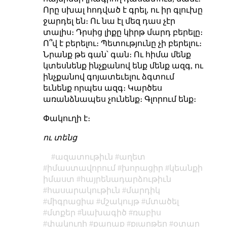
Որը սխալ հոդված է գրել, ու իր գլուխը
ջարդել են։ Ու նա էլ մեզ դաս չէր
տալիս։ Դրսից լիքը կիրթ մարդ բերելը։
Ո՞վ է բերելու։ Պետությունը չի բերելու։
Նրանք թե գան՝ գան։ Ու հիմա մենք
կտեսնենք ինչքանով ենք մենք ազգ, ու
ինչքանով գոյատեւելու ձգտում
եւնենք որպես ազգ։ Կարծես
առանձնապես չունենք։ Գլորում ենք։
Փակուղի է։
ու տենց
ազատութիւն
աղետ
իմաստավորում
խորացիր
կեանքի
իմաստ
հայրենադարձութիւն
հասարակութիւն
մարդիկ
միգրացիա
մշակույթ
մտածել
մտքեր
նախագիծ
ռաբիս
փակուղի
քաղաք
քյարթեր
օտար