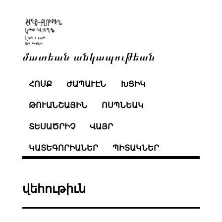
մատեան անկապութեան
ՀՈՍՔ
ԺԱՊԱՒԷՆ
ԽՑԻԿ
ԹՈՒԱՆՇԱՅԻՆ
ՈՍՊՆԵԱԿ
ՏԵՍԱԾՐԻՉ
ՎԱՅՐ
ԿԱՏԵԳՈՐԻԱՆԵՐ
ՊԻՏԱԿՆԵՐ
վեհութիւն