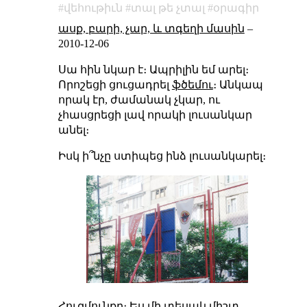
վեհութիւն
տալ թե չտալ
օրագիր
ասք, բարի, չար, և տգեղի մասին
–
2010-12-06
Սա հին նկար է։ Ապրիլին եմ արել։
Որոշեցի ցուցադրել
ֆծեմու
։ Անկապ
որակ էր, ժամանակ չկար, ու
չհասցրեցի լավ որակի լուսանկար
անել։
Իսկ ի՞նչը ստիպեց ինձ լուսանկարել։
Հուզմունքը։ Ես մի տեսակ միշտ