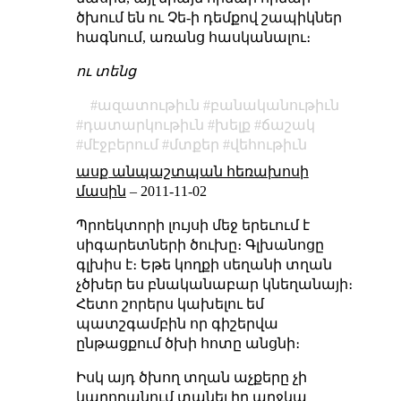
ծխում են ու Չե-ի դեմքով շապիկներ
հագնում, առանց հասկանալու։
ու տենց
ազատութիւն
բանականութիւն
դատարկութիւն
խելք
ճաշակ
մէջբերում
մտքեր
վեհութիւն
ասք անպաշտպան հեռախոսի
մասին
–
2011-11-02
Պրոեկտորի լույսի մեջ երեւում է
սիգարետների ծուխը։ Գլխանոցը
գլխիս է։ Եթե կողքի սեղանի տղան
չծխեր ես բնականաբար կնեղանայի։
Հետո շորերս կախելու եմ
պատշգամբին որ գիշերվա
ընթացքում ծխի հոտը անցնի։
Իսկ այդ ծխող տղան աչքերը չի
կարողանում տանել իր աղջկա