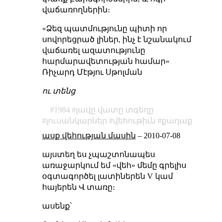
վաճառողներին։
«Ձեզ պատմությունը պիտի որ
սովորեցրած լիներ, ինչ է նշանակում
վաճառել ազատությունը
հարմարավետության համար»
Ռիչարդ Մէթյու Սթոլման
ու տենց
1984
լավը վատը տգեղը
լուսանկարներ
վեհութիւն
քաղաք
ասք վեհության մասին
–
2010-07-08
այստեղ ես չպաշտոնապես
առաջարկում եմ «վեհ» մեմը գրելիս
օգտագործել լատիներեն V կամ
հայերեն Վ տառը։
ասենք՝