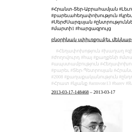
#Հրանտ-Տեր-Աբրահամյան #Լեւ
#բարեւահեղափոխություն #կրեած
#ՍերժՍարգսյան #ընտրություններ #Ս
#մարտի1 #հարցազրույց
բնօրինակ սփիւռքում(եւ մեկնաբ
Հեղափոխոթյուն
խաղաղ
զ
ժողովուրդ
հայ
քաղքենի
մտ
ապստամբություն
Հեղափոխոթ
բարեւ
Տեր-Պետրոսյան
Հրան
2008
քաղաքականություն
ընդ
Հրատ
կյանք
armvote13
barev
R
2013-03-17-148468
–
2013-03-17