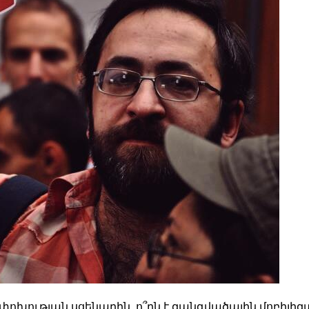
փոխության սցենարին. ո՞րն է զանգվածային մոբիլի