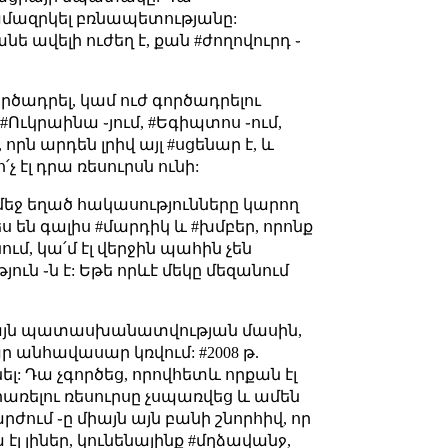
 կամազրկել բռնապետությանը:
ե ավելի ուժեղ է, քան #ժողովուրդ ֊
րծադրել, կամ ուժ գործադրելու
Ուկրաինա ֊յում, #Եգիպտոս ֊ում,
ն արդեն լրիվ այլ #սցենար է, և
 էլ դրա ռեսուրսն ունի:
մեջ եղած հակասությունները կարող
ս են գալիս #մարդիկ և #խմբեր, որոնք
մ, կա՛մ էլ վերջին պահին չեն
ւն ֊ն է: Եթե որևէ մեկը մեզանում
ծի այն պատասխանատվության մասին,
ար անհավասար կռվում: #2008 թ.
 Դա չգործեց, որովհետև որքան էլ
րառելու ռեսուրսը չսպառվեց և ամեն
ում ֊ը միայն այն բանի շնորհիվ, որ
էլ լիներ, կունենայինք #մղձավանջ,