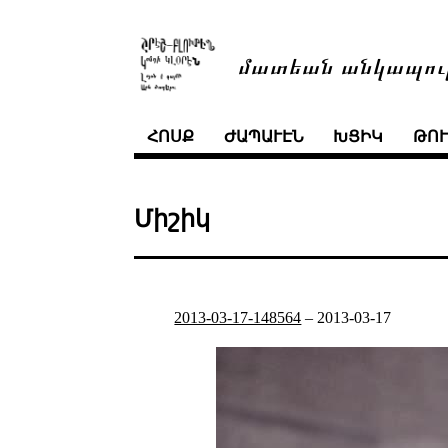
մատեան անկապու
ՀՈՍՔ
ԺԱՊԱՒԷՆ
ԽՑԻԿ
ԹՈ
Միշիկ
2013-03-17-148564
–
2013-03-17