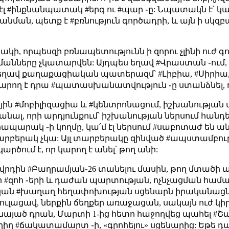
 ոչ էլ #ինքնանպատակ #երգ ու #պար ֊ը: Նպատակն է՝
նման, պետք է #բռնություն գործադրի, և այն ի սկզբան
կի, որպեսզի բռնապետությունն ի զորու չլինի ուժ գո
անները չկատարվեն: Այդպես եղավ #Վրաստան ֊ում, #
, եղավ քաղաքացիական պատերազմ՝ #Լիբիա, #Սիրիա, որ
կարող է դրա #պատասխանատվություն ֊ը ստանձնել, ո՛չ
յին #մոբիլիզացիա և #կենտրոնացում, իշխանության 
ջանալ, որի արդյունքում՝ իշխանության ներսում հանդե
պարակ ֊ի կողմը, կա՛մ էլ ներսում #սաբոտաժ են անու
րբերակ չկա: Այլ տարբերակը զինված #ապստամբությո
րծում է, որ կարող է անել՝ թող անի:
ողովրդին #Բաղրամյան֊26 տանելու մասին, թող մտա
0-ավոր #զոհ ֊երի և դաժան պարտության, ոչնչացման համ
ան #խաղաղ հեղափոխության սցենարն իրականացնել:
 թուլացավ, ներքին ճեղքեր առաջացան, սակայն ուժ կի
այած դրան, Մարտի 1-ից հետո հաջողվեց պահել #Շարժ
ղիղ #ճակատամարտ ֊ի, «գրոհելու» սցենարից: Եթե դա 