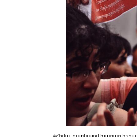
#Հիմա, դառնալով խաղաղ հեղա