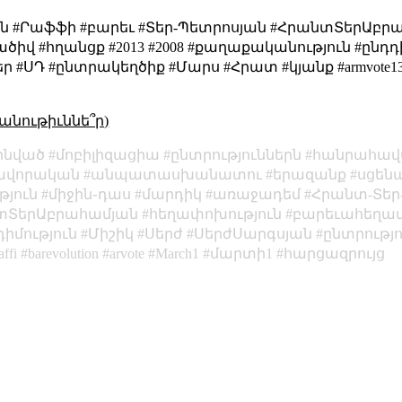
ոն #Րաֆֆի #բարեւ #Տեր-Պետրոսյան #ՀրանտՏերԱբր
իվ #հղանցք #2013 #2008 #քաղաքականություն #ընդդի
Դ #ընտրակեղծիք #Մարս #Հրատ #կյանք #armvote13 #barev 
անութիւննե՞ր)
ինված
մոբիլիզացիա
ընտրություններն
հանրահավ
ավորական
անպատասխանատու
երազանք
սցեն
յուն
միջին֊դաս
մարդիկ
առաջադեմ
Հրանտ-Տեր
տՏերԱբրահամյան
հեղափոխություն
բարեւահեղափ
դիմություն
Միշիկ
Սերժ
ՍերժՍարգսյան
ընտրությո
affi
barevolution
arvote
March1
մարտի1
հարցազրույց