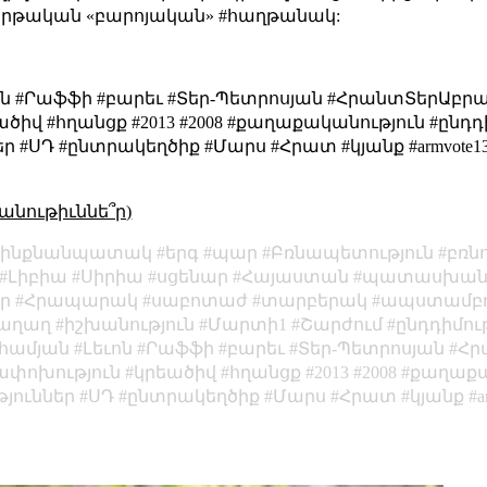
երթական «բարոյական» #հաղթանակ:
ոն #Րաֆֆի #բարեւ #Տեր-Պետրոսյան #ՀրանտՏերԱբր
իվ #հղանցք #2013 #2008 #քաղաքականություն #ընդդի
Դ #ընտրակեղծիք #Մարս #Հրատ #կյանք #armvote13 #barev 
անութիւննե՞ր)
ինքնանպատակ
երգ
պար
Բռնապետություն
բռնո
Լիբիա
Սիրիա
սցենար
Հայաստան
պատասխանա
ր
Հրապարակ
սաբոտաժ
տարբերակ
ապստամբո
աղաղ
իշխանություն
Մարտի1
Շարժում
ընդդիմու
համյան
Լեւոն
Րաֆֆի
բարեւ
Տեր-Պետրոսյան
Հր
ափոխություն
կրեածիվ
հղանցք
2013
2008
քաղաքա
թյուններ
ՍԴ
ընտրակեղծիք
Մարս
Հրատ
կյանք
a