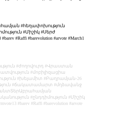
ահամյան #հեղափոխություն
մություն #Միշիկ #Սերժ
#Raffi #barevolution #arvote #March1
ւթյուն
ժողովուրդ
Վրաստան
տվություն
մոբիլիզացիա
ւթյուն
խելամիտ
Բաղրամյան֊26
թյուն
ճակատամարտ
մղձավանջ
անտՏերԱբրահամյան
կանություն
ընդդիմություն
Միշիկ
rmvote13
barev
Raffi
barevolution
arvote