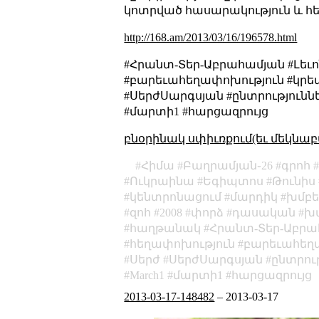
կոտրված հասարակություն և հ
http://168.am/2013/03/16/196578.html
#Հրանտ-Տեր-Աբրահամյան #Լեւ
#բարեւահեղափոխություն #կրեած
#ՍերժՍարգսյան #ընտրություններ #Ս
#մարտի1 #հարցազրույց
բնօրինակ սփիւռքում(եւ մեկնաբ
Հիմա
Բաղրամյան֊26
գրոհ
Ուկրաինա
Եգիպտոս
Թունիս
կենտրոնացում
մարդիկ
խմբե
զոհ
2008
փորձ
դասական
խ
հաղթանակ
Հրանտ-Տեր-Աբրա
հեղափոխություն
բարեւահեղ
Սերժ
ՍերժՍարգսյան
ընտրու
March1
մարտի1
հարցազրույց
2013-03-17-148482
–
2013-03-17