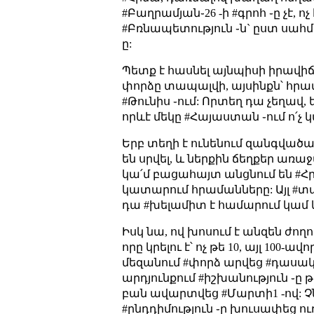
#Բաղրամյան֊26 -ի #գրոհ ֊ը չէ,
#Բռնապետություն ֊ն` ըստ սահմա
ը:
Պետք է հասնել այնպիսի իրավիճա
փորձը տապալվի, այսինքն՝ հրամ
#Թունիս ֊ում: Որտեղ դա չեղավ
որևէ մեկը #Հայաստան ֊ում ո՛չ 
Երբ տեղի է ունենում զանգվածա
են սրվել, և ներքին ճեղքեր առա
կա՛մ բացահայտ անցնում են #Հրա
կատարում հրամանները: Այլ #տա
դա #խելամիտ է համարում կամ կա
Իսկ նա, ով խոսում է անզեն ժ
որը կրելու է՝ ոչ թե 10, այլ 10
մեզանում #փորձ արվեց #դասակ
արդյունքում #իշխանություն ֊ը
բան ավարտվեց #Մարտի1 -ով: Չն
#ընդդիմություն ֊ը խուսափեց ու