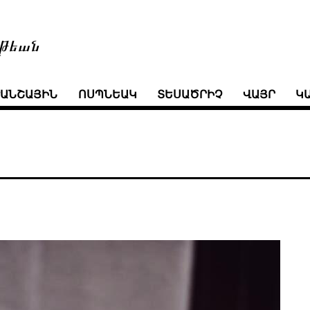
թեան
ՒԱՆՇԱՅԻՆ
ՈՍՊՆԵԱԿ
ՏԵՍԱԾՐԻՉ
ՎԱՅՐ
Կ