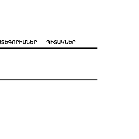
ԱՏԵԳՈՐԻԱՆԵՐ
ՊԻՏԱԿՆԵՐ