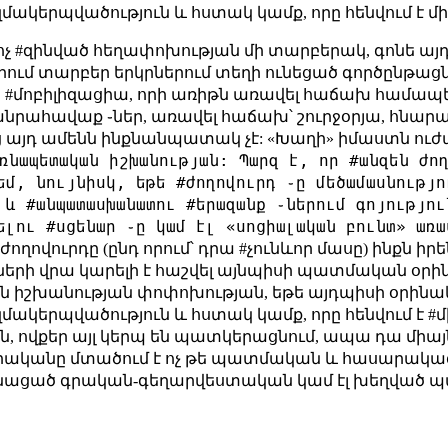
մակերպվածություն և հստակ կամք, որը հենվում է միջի
չ #զինված հեղափոխության մի տարբերակ, գոնե այդ 
արում տարբեր երկրներում տեղի ունեցած գործընթացն
#մոբիլիզացիա, որի առիթն առավել հաճախ համապե
նրահավաք ֊ներ, առավել հաճախ՝ շուրջօրյա, հնարավ
Բայց այդ ամենն ինքնանպատակ չէ: «Խաղի» իմաստն ո
ռնապետական իշխանության: Պարզ է, որ #անզեն ժող
եմ, նույնիսկ, եթե #ժողովուրդ ֊ը մեծամասնությո
 և #անպատասխանատու #երազանք ֊ներում գոյությու
ելու #սցենար ֊ը կամ էլ «սոցիալական բունտ» առա
ժողովուրդը (ընդ որում՝ դրա #չունևոր մասը) ինքն ի
ների վրա կարելի է հաշվել այնպիսի պատմական օրին
 են իշխանության փոփոխության, եթե այդպիսի օրին
մակերպվածություն և հստակ կամք, որը հենվում է #միջ
, ովքեր այլ կերպ են պատկերացնում, ապա դա միայն 
ականը մտածում է ոչ թե պատմական և հասարակա
շ մնացած գրական-գեղարվեստական կամ էլ խեղված 