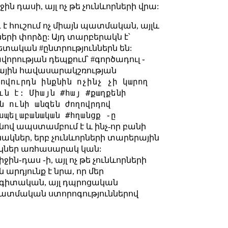
ն դասի, այլ ոչ թե չունևորների վրա:
է հուշում ոչ միայն պատմական, այլև
երի փորձը: Այդ տարբերակն է՝
տական #ընտրություններն են:
որության դեպքում՝ #գործադուլ ֊
ւժային հավասարակշռության
ովուրդն ինքնին ոչինչ չի կարող
ւն է: Միայն #հայ #քաղքենի
ն ունի անզեն ժողովրդով
սպելաբանական #հղանցք ֊ը
րենով ապստամբում է և ինչ-որ բանի
ակներ, երբ չունևորների տարերային
ակներ առհասարակ կան:
ին֊դաս ֊ի, այլ ոչ թե չունևորների
արդյունք է նրա, որ մեր
գիտական, այլ դպրոցական
պատմական ստորոգություններով