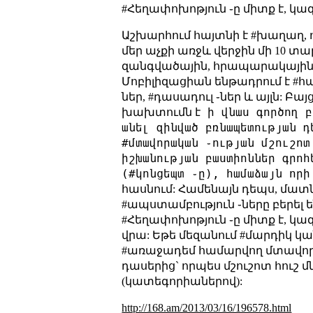
#Հեղափոխոթյուն ֊ը միտք է, կազ
Աշխարհում հայտնի է #խաղաղ, ո
մեր աչքի առջև վերջին մի 10 տ
զանգվածային, հրապարակային 
Մոբիլիզացիան ենթադրում է #հա
ներ, #դասադուլ ֊ներ և այլն: 
ի վնաս գործող բ
խախտումն է
անել զինված բռնապետության դ
#մտավորական ֊ության մշուշոտ
իշխանության բաստիոններ գրոհ
(#կոնցեպտ ֊ը), համաձայն որի
հասնում: Համենայն դեպս, մատ
#ապստամբություն ֊ները բերել
#Հեղափոխոթյուն ֊ը միտք է, կազ
վրա:
Եթե մեզանում #մարդիկ կան
#առաջադեմ համարվող մտավոր
դասերից` որպես մշուշոտ հու
(կատեգորիաներով):
http://168.am/2013/03/16/196578.html