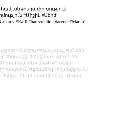
ահամյան #հեղափոխություն
մություն #Միշիկ #Սերժ
#Raffi #barevolution #arvote #March1
աք
գործադուլ
դասադուլ
անզեն
ար
հղանցք
կոնցեպտ
չունևոր
-Աբրահամյան
Լեւոն
Րաֆֆի
ոխություն
կրեածիվ
հղանցք
2013
ւններ
ՍԴ
ընտրակեղծիք
Մարս