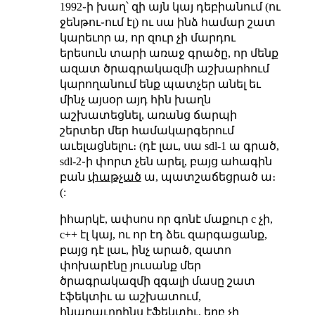
1992֊ի խաղ՝ զի այն կայ դեբիանում (ու
ջենթու֊ում էլ) ու սա ինձ համար շատ
կարեւոր ա, որ զուր չի մարդու
երեսուն տարի առաջ գրածը, որ մենք
ազատ ծրագրակազմի աշխարհում
կարողանում ենք պատչեր անել եւ
մինչ այսօր այդ հին խաղն
աշխատեցնել, առանց ճարպի
շերտեր մեր համակարգերում
աւելացնելու։ (դէ լաւ, սա sdl-1 ա գրած,
sdl-2֊ի փորտ չեն արել, բայց ահագին
բան
փաթչած
ա, պատշաճեցրած ա։
(:
իհարկէ, ափսոս որ գոնէ մաքուր c չի,
c++ էլ կայ, ու որ էդ ձեւ զարգացանք,
բայց դէ լաւ, ինչ արած, զատո
փոխարէնը յուսանք մեր
ծրագրակազմի զգալի մասը շատ
էֆեկտիւ ա աշխատում,
հնարաւորինս էֆեկտիւ, երբ չի