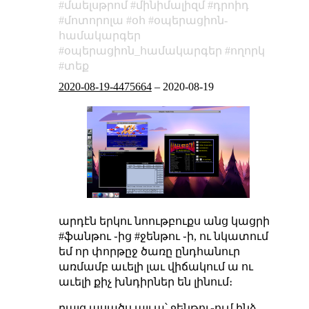
մաելսթրոմ
մինիմալիզմ
դրոիդ
մոտորոլա
օհ
օպերացիոն-
համակարգեր
օպերացիոն_համակարգեր
ողորկ
տեք
2020-08-19-4475664
–
2020-08-19
արդէն երկու նոութբուքս անց կացրի
#ֆանթու ֊ից #ջենթու ֊ի, ու նկատում
եմ որ փորթըջ ծառը ընդհանուր
առմամբ աւելի լաւ վիճակում ա ու
աւելի քիչ խնդիրներ են լինում։
բայց ասածս այլ ա՝ ջենթու֊ում ինձ