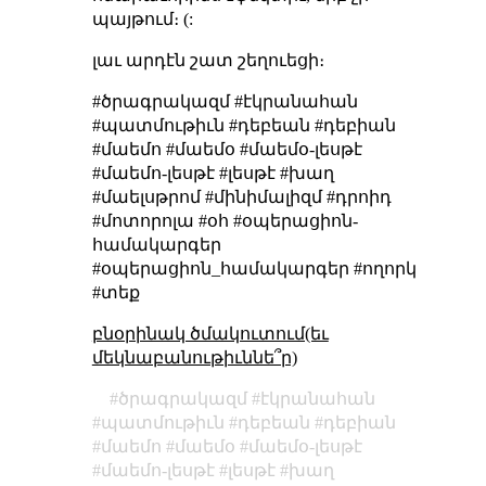
պայթում։ (:
լաւ արդէն շատ շեղուեցի։
#ծրագրակազմ #էկրանահան
#պատմութիւն #դեբեան #դեբիան
#մաեմո #մաեմօ #մաեմօ-լեսթէ
#մաեմո-լեսթէ #լեսթէ #խաղ
#մաելսթրոմ #մինիմալիզմ #դրոիդ
#մոտորոլա #օհ #օպերացիոն-
համակարգեր
#օպերացիոն_համակարգեր #ողորկ
#տեք
բնօրինակ ծմակուտում(եւ
մեկնաբանութիւննե՞ր)
ծրագրակազմ
էկրանահան
պատմութիւն
դեբեան
դեբիան
մաեմո
մաեմօ
մաեմօ-լեսթէ
մաեմո-լեսթէ
լեսթէ
խաղ