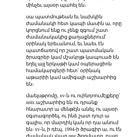
մինչեւ այսօր պահել են։
սա պատմութեան եւ նախկին
ժամանակի հետ կապի մասին ա, որը
կորցնում ենք ու չենք զգում շատ
ժամանակակից քաղաքներում՝
օրինակ երեւանում, եւ նաեւ էն
պատճառով որ շատ պատմական
ծրագրեր կամ մշակոյթ կապուած են
եղել այլ երկաթի կամ օպերացիոն
համակարգերի հետ՝ օրինակ
աթարիի կամ ամիգայի աշխարհից
են։
մաելսթրոմը, xv֊ն ու ուինդոումէյքերը՝
unix աշխարհից են ու դրանք
հնարաւոր ա մենթէյն անել, ու այսօր
օգտագործել, ու ինձ շատ դուր ա
գալիս, որ մարդիկ կան որ դա անում
են։ xv֊ն, ի դէպ, 1994֊ի ծրագիր ա, ու էն
ժամանակ չկար png ֆորմատը, բայց