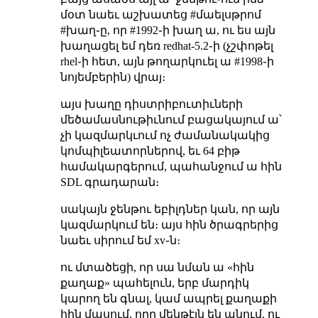
մօտ նաեւ աշխատեց #մաելսթրոմ
#խաղ֊ը, որ #1992֊ի խաղ ա, ու ես այն
խաղացել եմ դեռ redhat-5.2֊ի (չշփոթել
rhel֊ի հետ, այն թողարկուել ա #1998֊ի
նոյեմբերին) վրայ։
այս խաղը դիստրիբուտիւների
մեծամասնութիւնում բացակայում ա՝
չի կազմարկւում ոչ ժամանակակից
կոմպիլեատորներով, եւ 64 բիթ
համակարգերում, պահանջում ա հին
SDL գրադարան։
սակայն ջենթու եբիլդներ կան, որ այն
կազմարկում են։ այս հին ծրագրերից
նաեւ սիրում եմ xv֊ն։
ու մտածեցի, որ սա նման ա «հին
քաղաք» պահելուն, երբ մարդիկ
կարող են գնալ, կամ ապրել քաղաքի
հին մասում, որը մենթէյն են անում, ու