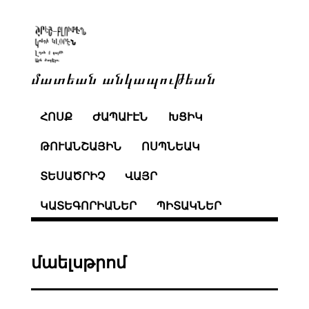
մատեան անկապութեան
ՀՈՍՔ
ԺԱՊԱՒԷՆ
ԽՑԻԿ
ԹՈՒԱՆՇԱՅԻՆ
ՈՍՊՆԵԱԿ
ՏԵՍԱԾՐԻՉ
ՎԱՅՐ
ԿԱՏԵԳՈՐԻԱՆԵՐ
ՊԻՏԱԿՆԵՐ
մաելսթրոմ