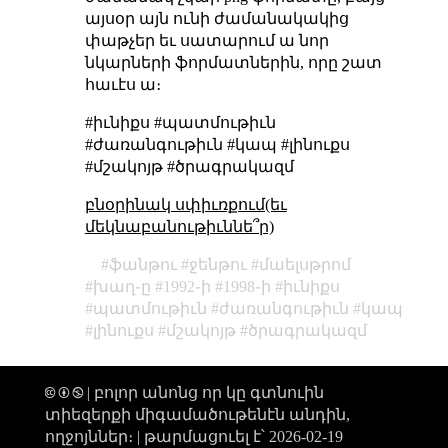
այսօր այն ունի ժամանակակից
փաթչեր եւ սատարում ա նոր
նկարների ֆորմատներին, որը շատ
հաւէս ա։
#իւնիքս #պատմութիւն
#ժառանգութիւն #կապ #լինուքս
#մշակոյթ #ծրագրակազմ
բնօրինակ սփիւռքում(եւ
մեկնաբանութիւննե՞ր)
ֆանթու
ջենթու
մաելսթրոմ
խաղ֊ը
1992֊ի
1998֊ի
իւնիքս
պատմութիւն
ժառանգութիւն
կապ
լինուքս
մշակոյթ
ծրագրակազմ
🅭 🅯 🄏 | բոլոր անոնց որ կը գտնուին
տիեզերքի միգամածութենէն անդին,
ողջոյններ։ |
թարմացուել է՝ 2026-02-19