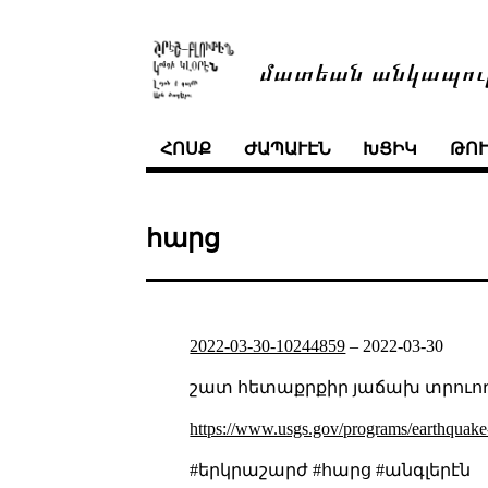
մատեան անկապու
ՀՈՍՔ
ԺԱՊԱՒԷՆ
ԽՑԻԿ
ԹՈ
հարց
2022-03-30-10244859
–
2022-03-30
շատ հետաքրքիր յաճախ տրուող
https://www.usgs.gov/programs/earthquake
#երկրաշարժ #հարց #անգլերէն