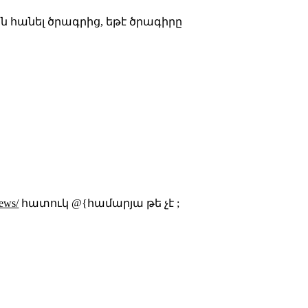
։
յն հանել ծրագրից, եթէ ծրագիրը
iews/
հատուկ @{համարյա թե չէ ;