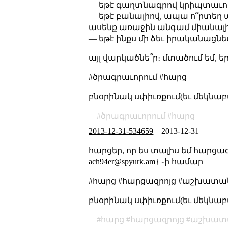
— եթէ գաղտնագրով կրիպտաւոր
— եթէ բանալիով, ապա ո՞րտեղ պա
ասենք առաջին անգամ միանալիս
— եթէ ինքս մի ձեւ իրականացնեմ
այլ վարկածնե՞ր։ մտածում եմ, 
#ծրագրաւորում #հարց
բնօրինակ սփիւռքում(եւ մեկնաբ
ծրագրաւորում
հարց
2013-12-31-534659
–
2013-12-31
հարցեր, որ ես տալիս եմ հարցա
ach94er@spyurk.am
} ֊ի համար
#հարց #հարցազրոյց #աշխատա
բնօրինակ սփիւռքում(եւ մեկնաբ
հարց
հարցազրոյց
աշխատ