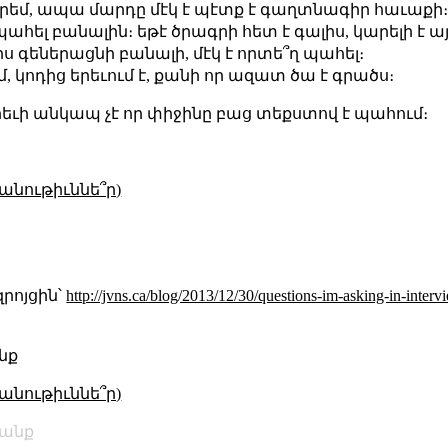
եմ, ապա մարդը մէկ է պէտք է գաղտնագիր հաւաքի
հել բանալին։ եթէ ծրագրի հետ է գալիս, կարելի է ա
 գեներացնի բանալի, մէկ է որտե՞ղ պահել։
, կոդից երեւում է, քանի որ ազատ ծա է գրածս։
երեւի անկապ չէ որ փիջինը բաց տեքստով է պահում։
անութիւննե՞ր)
զրոյցին՝
http://jvns.ca/blog/2013/12/30/questions-im-asking-in-interv
նք
անութիւննե՞ր)
անք