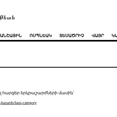
թեան
ՒԱՆՇԱՅԻՆ
ՈՍՊՆԵԱԿ
ՏԵՍԱԾՐԻՉ
ՎԱՅՐ
Կ
 հարցեր երկրաշարժների մասին՝
-hazards/faqs-category