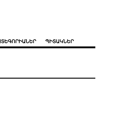
ԱՏԵԳՈՐԻԱՆԵՐ
ՊԻՏԱԿՆԵՐ