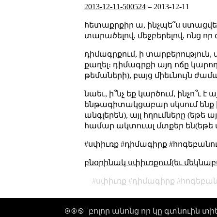
2013-12-11-500524
–
2013-12-11
հետաքրքիր ա, ինչպե՞ս ստացվեց
տարածելով, մեջբերելով, ոնց ո
դիմագրքում, ի տարբերություն, 
քաղել։ դիմագրքի այդ ոճը կարո
թեմաների), բայց միեւնույն ժամ
նաեւ, ի՞նչ եք կարծում, ինչո՞ւ է
ենթագիտակցաբար սկսում ենք իրե
անգլերեն), այլ հղումները (եթե ա
համար ակտուալ մտքեր են(եթե այ
#սփիւռք #դիմագիրք #հոգեբանո
բնօրինակ սփիւռքում(եւ մեկնաբ
սփիւռք
դիմագիրք
հոգեբան
🅭 🅯 🄏 | բոլոր անոնց որ կը գտնուին