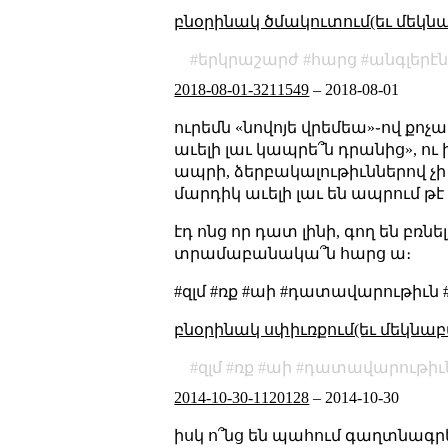
բնօրինակ ծմակուտում(եւ մեկն
երկրաշարժ
հարց
անգլերէ
2018-08-01-3211549
–
2018-08-01
ուրեմն «նովոյե վրեմեա»֊ով քո
աւելի լաւ կապրե՞ն դրանից», ու
ապրի, ձերբակալութիւններով չի որ
մարդիկ աւելի լաւ են ապրում թէ
էդ ոնց որ դատ լինի, գող են բռն
տրամաբանակա՞ն հարց ա։
#զլմ #ռք #աի #դատավարութիւն 
բնօրինակ սփիւռքում(եւ մեկնաբ
զլմ
ռք
աի
դատավարութիւ
2014-10-30-1120128
–
2014-10-30
իսկ ո՞նց են պահում գաղտնագրե