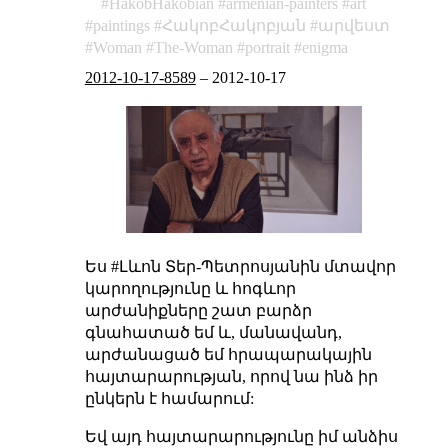
HakobHakobian
armenian-painters
art
paintings
ՀակոբՀակոբյան
արվեստ
Woman
The-Woman
portrait
enigma
2012-10-17-8589
–
2012-10-17
Ես #Լևոն Տեր-Պետրոսյանին մտավոր
կարողությունը և հոգևոր
արժանիքները շատ բարձր
գնահատած եմ և, մանավանդ,
արժանացած եմ հրապարակային
հայտարարության, որով նա ինձ իր
ընկերն է համարում:
Եվ այդ հայտարարությունը իմ անձիս