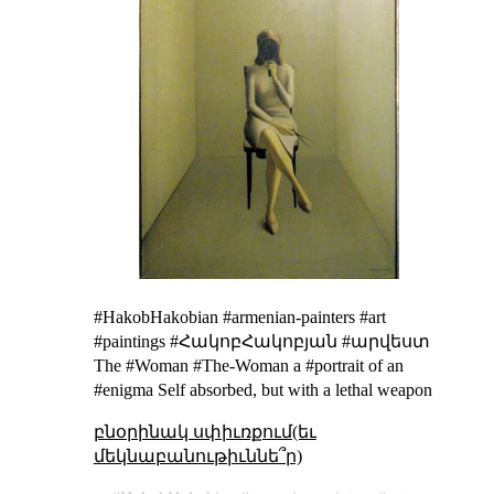
#HakobHakobian #armenian-painters #art
#paintings #ՀակոբՀակոբյան #արվեստ
The #Woman #The-Woman a #portrait of an
#enigma Self absorbed, but with a lethal weapon
բնօրինակ սփիւռքում(եւ
մեկնաբանութիւննե՞ր)