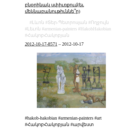
բնօրինակ սփիւռքում(եւ
մեկնաբանութիւննե՞ր)
Լևոն
Տեր-Պետրոսյան
Ողջույն
Լեւոն
armenian-painters
HakobHakobian
ՀակոբՀակոբյան
2012-10-17-8571
–
2012-10-17
#hakob-hakobian #armenian-painters #art
#ՀակոբՀակոբյան #արվեստ