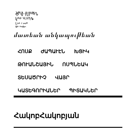
մատեան անկապութեան
ՀՈՍՔ
ԺԱՊԱՒԷՆ
ԽՑԻԿ
ԹՈՒԱՆՇԱՅԻՆ
ՈՍՊՆԵԱԿ
ՏԵՍԱԾՐԻՉ
ՎԱՅՐ
ԿԱՏԵԳՈՐԻԱՆԵՐ
ՊԻՏԱԿՆԵՐ
ՀակոբՀակոբյան