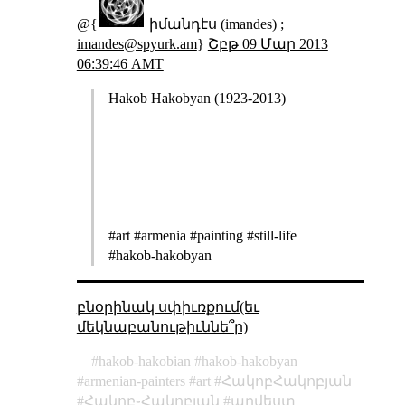
@{
իմանդէս (imandes) ;
imandes@spyurk.am
}
Շբթ 09 Մար 2013
06:39:46 AMT
Hakob Hakobyan (1923-2013)
#art #armenia #painting #still-life
#hakob-hakobyan
բնօրինակ սփիւռքում(եւ
մեկնաբանութիւննե՞ր)
hakob-hakobian
hakob-hakobyan
armenian-painters
art
ՀակոբՀակոբյան
Հակոբ֊Հակոբյան
արվեստ