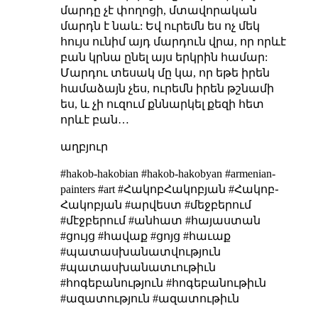
մարդը չէ փողոցի, մտավորական
մարդն է նաև: Եվ ուրեմն ես ոչ մեկ
հույս ունիմ այդ մարդուն վրա, որ որևէ
բան կրնա ընել այս երկրին համար:
Մարդու տեսակ մը կա, որ եթե իրեն
համաձայն չես, ուրեմն իրեն թշնամի
ես, և չի ուզում քննարկել քեզի հետ
որևէ բան…
աղբյուր
#hakob-hakobian #hakob-hakobyan #armenian-
painters #art #ՀակոբՀակոբյան #Հակոբ֊
Հակոբյան #արվեստ #մեջբերում
#մէջբերում #անհատ #հայաստան
#ցույց #հավաք #ցոյց #հաւաք
#պատասխանատվություն
#պատասխանատւութիւն
#հոգեբանություն #հոգեբանութիւն
#ազատություն #ազատութիւն