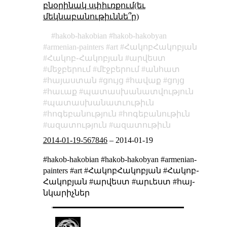
բնօրինակ սփիւռքում(եւ
մեկնաբանութիւննե՞ր)
hakob-hakobian
hakob-hakobyan
armenian-painters
art
ՀակոբՀակոբյան
Հակոբ֊Հակոբյան
արվեստ
մեջբերում
մէջբերում
անհատ
հայաստան
ցույց
հավաք
ցոյց
հաւաք
պատասխանատվություն
պատասխանատւութիւն
հոգեբանություն
հոգեբանութիւն
ազատություն
ազատութիւն
2014-01-19-567846
–
2014-01-19
#hakob-hakobian #hakob-hakobyan #armenian-
painters #art #ՀակոբՀակոբյան #Հակոբ֊
Հակոբյան #արվեստ #արւեստ #հայ֊
նկարիչներ