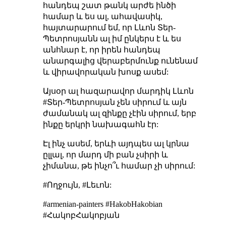
հանդեպ շատ թանկ արժե ինծի
համար և ես ալ, ահավասիկ,
հայտարարում եմ, որ Լևոն Տեր-
Պետրոսյանն ալ իմ ընկերս է և ես
անհնար է, որ իրեն հանդեպ
անարգալից վերաբերմունք ունենամ
և վիրավորական խոսք ասեմ:
Այսօր ալ հազարավոր մարդիկ Լևոն
#Տեր-Պետրոսյան չեն սիրում և այն
ժամանակ ալ զինքը չէին սիրում, երբ
ինքը երկրի նախագահն էր:
Էլ ինչ ասեմ, երևի այդպես ալ կրնա
ըլլալ, որ մարդ մի բան չսիրի և
չիմանա, թե ինչո՞ւ համար չի սիրում:
#Ողջույն, #Լեւոն:
#armenian-painters #HakobHakobian
#ՀակոբՀակոբյան