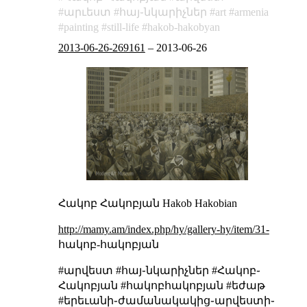
արւեստ
հայ֊նկարիչներ
art
armenia
painting
still-life
hakob-hakobyan
2013-06-26-269161
–
2013-06-26
Հակոբ Հակոբյան
Hakob Hakobian
http://mamy.am/index.php/hy/gallery-hy/item/31-
հակոբ-հակոբյան
#արվեստ #հայ֊նկարիչներ #Հակոբ֊
Հակոբյան #հակոբհակոբյան #եժաթ
#երեւանի֊ժամանակակից֊արվեստի֊