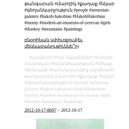
թանգարան #մարդիկ #քաղաք #նկար
#գեղանկարչություն #people #armenian-
painters #hakob-hakobian #HakobHakobian
#momy #modern-art-museum-of-yerevan #girls
#donkey #mountains #paintings
բնօրինակ սփիւռքում(եւ
մեկնաբանութիւննե՞ր)
արվեստ
հայ֊նկարիչներ
Հակոբ֊
Հակոբյան
հակոբհակոբյան
եժաթ
երեւանի֊ժամանակակից֊արվեստի֊
թանգարան
մարդիկ
քաղաք
նկար
գեղանկարչություն
people
armenian-
painters
hakob-hakobian
HakobHakobian
momy
modern-art-museum-of-yerevan
girls
donkey
mountains
paintings
2012-10-17-8697
–
2012-10-17