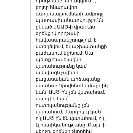
դրությամբ, ստացվում է,
բոլոր հնարավոր
գաղտնալսումների ամբողջ
պատասխանատվությունն
ընկած է ԱԱԾ-ի վրա։ Այս
օրենքով որոշակի
հավասարակշռություն է
ստեղծվում, եւ աշխատանքի
բաժանում է լինում։ Սա
պետք է ավելացնի
վստահությունը կամ
առնվազն չպիտի
բացասական արձագանք
ստանա։ Որովհետեւ մարդիկ
կան՝ ԱԱԾ-ին չեն վստահում,
մարդիկ կան՝
ոստիկանությանը չեն
վստահում, մարդիկ էլ կան՝
ո՛չ ԱԱԾ-ին են վստահում, ո՛չ
էլ ոստիկանությանը։ Բայց, ի
վերջո, օրենքի շնորհիվ