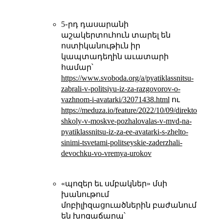
5֊րդ դասարանի
աշակերտուհուն տարել են
ոստիկանութիւն իր
կապտադեղին աւատարի
համար՝
https://www.svoboda.org/a/pyatiklassnitsu-
zabrali-v-politsiyu-iz-za-razgovorov-o-
vazhnom-i-avatarki/32071438.html
ու
https://meduza.io/feature/2022/10/09/direktor-
shkoly-v-moskve-pozhalovalas-v-mvd-na-
pyatiklassnitsu-iz-za-ee-avatarki-s-zhelto-
sinimi-tsvetami-politseyskie-zaderzhali-
devochku-vo-vremya-urokov
«պոզեր եւ սմբակներ» մսի
խանութում
մոբիլիզացուածներին բաժանում
են խոզաճարպ՝