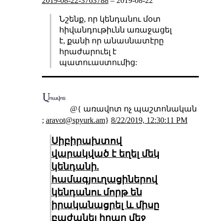
2019-08-22-3763788
–
2019-08-22
Նշենք, որ կենդանու մօտ
հիվանդութիւնն առաջացել
է, քանի որ անասնատէրը
հրաժարուել է
պատուաստումից:
@{ առավոտ ոչ պաշտոնական
;
aravot@spyurk.am
}
8/22/2019, 12:30:11 PM
Սիբիրախտով
վարակված է եղել մեկ
կենդանի.
համագյուղացիներով
կենդանու մորթ են
իրականացրել և միսը
բաժանել իրար մեջ