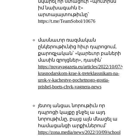
նկարել որ ստացուի «պուտինն
իմ նախագահն է»
արտայայտութիւնը՝
https://t.me/TeamSobol/10676
մասնաւոր ռազմական
ընկերութիւնից հիւր դպրոցում,
քարոզչական՝ «կարեւոր բաների
մասին զրոյցներ», դասին՝
https://novayagazeta.eu/articles/2022/10/07/v-
krasnodarskom-krae-k-treteklassnikam-na-
urok-v-kachestve-pochetnogo-gostia-
prishel-boets-chvk-vagnera-news
յետոյ անցաւ նորութիւն որ
դպրոցի կայքը ջնջել ա այդ
նորութիւնը, բայց այն մնացել ա
համացանցի արքիւներում՝
https://zona.media/news/2022/10/09/school