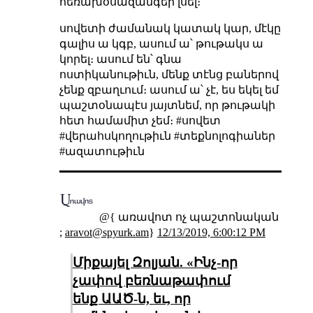
հեռախօսազանգեր լսել։
սովետի ժամանակ կատակ կար, մէկը
գալիս ա կգբ, ասում ա՝ թութակս ա
կորել։ ասում են՝ գնա
ոստիկանութիւն, մենք տէնց բաներով
չենք զբաղւում։ ասում ա՝ չէ, ես եկել եմ
պաշտօնապէս յայտնեմ, որ թութակի
հետ համամիտ չեմ։ #սովետ
#վերահսկողութիւն #տեքնոլոգիաներ
#ազատութիւն
@{ առավոտ ոչ պաշտոնական
;
aravot@spyurk.am
}
12/13/2019, 6:00:12 PM
Միքայել Զոլյան. «Ինչ-որ
չափով բեռնաթափում
ենք ԱԱԾ-ն, եւ, որ