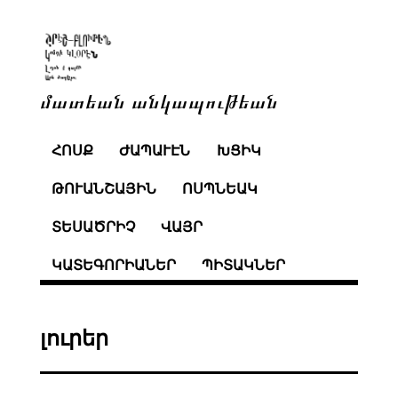
մատեան անկապութեան
ՀՈՍՔ
ԺԱՊԱՒԷՆ
ԽՑԻԿ
ԹՈՒԱՆՇԱՅԻՆ
ՈՍՊՆԵԱԿ
ՏԵՍԱԾՐԻՉ
ՎԱՅՐ
ԿԱՏԵԳՈՐԻԱՆԵՐ
ՊԻՏԱԿՆԵՐ
լուրեր