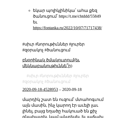
եկար պոլիկլինիկա՝ ահա քեզ
ծանուցում՝ https://t.me/chtddd/55849
եւ
https://fontanka.ru/2022/10/07/71717438/
#սիւր #նորութիւններ #լուրեր
#զօրակոչ #ծանուցում
բնօրինակ ծմակուտում(եւ
մեկնաբանութիւննե՞ր)
սիւր
նորութիւններ
լուրեր
զօրակոչ
ծանուցում
2020-09-18-4528953
–
2020-09-18
մարդիկ շատ են ուզում՝ մտահոգւում
այն մասին, ինչ կարող էր աւելի լաւ
լինել, բայց եղածը հակուած են քիչ
գնահատել, կամ անտեսել, եւ յաճախ