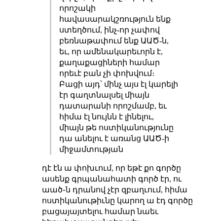
որոշակի
հավասարակշռություն ենք
ստեղծում, ինչ-որ չափով
բեռնաթափում ենք ԱԱԾ-ն,
եւ, որ ամենակարեւորն է,
քաղաքացիների համար
որեւէ բան չի փոխվում։
Բացի այդ՝ մինչ այս էլ կարելի
էր գաղտնալսել միայն
դատարանի որոշմամբ, եւ
հիմա էլ նույնն է լինելու,
միայն թե ոստիկանությունը
դա անելու է առանց ԱԱԾ-ի
միջամտության
դէ էն ա փոխւում, որ եթէ քո գործը
ասենք գրպանահատի գործ էր, ու
աած֊ն դրանով չէր զբաղւում, հիմա
ոստիկանութիւնը կարող ա էդ գործը
բացայայտելու համար նաեւ