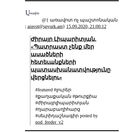
@{ առավոտ ոչ պաշտոնական
;
aravot@spyurk.am
}
15.09.2020, 21:00:12
Ժիրայր Լիպարիտյան.
«Պատրաստ չենք մեր
ասածների
հետեւանքների
պատասխանատվությունը
վերցնելու»
#featured #լուրեր
#քաղաքական #թուրքիա
#ժիրայրլիպարիտյան
#ղարաբաղիհարց
#սեւրիդաշնագիր posted by
pod_feeder_v2