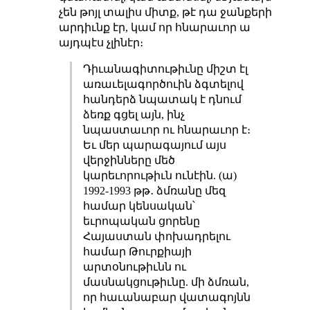
չեն թոյլ տալիս միտք, թէ դա ջանքերի
արդիւնք էր, կամ որ հնարաւոր ա
այդպէս չլինէր։
Դիւանագիտութիւնը միշտ էլ
առաւելագործուին ձգտելով
հանդերձ նպատակ է դնում
ձեռք գցել այն, ինչ
նպաստաւոր ու հնարաւոր է։
Եւ մեր պարագայում այս
վերջինները մեծ
կարեւորութիւն ունէին. (ա)
1992-1993 թթ․ ձմռանը մեզ
համար կենսական՝
եւրոպական ցորենը
Հայաստան փոխադրելու
համար Թուրքիայի
արտօնութիւնն ու
մասնակցութիւնը. մի ձմռան,
որ հաւանաբար վատագոյնն