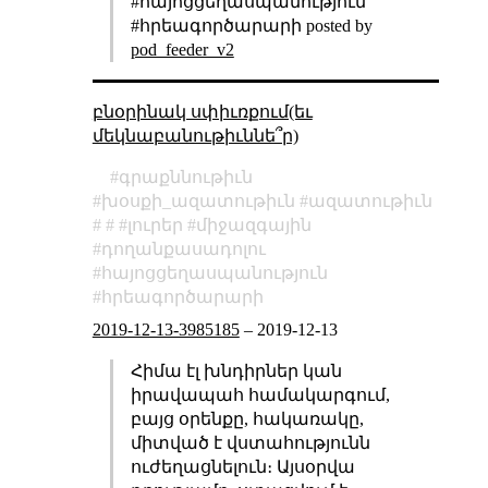
#հայոցցեղասպանություն
#հրեագործարարի posted by
pod_feeder_v2
բնօրինակ սփիւռքում(եւ
մեկնաբանութիւննե՞ր)
գրաքննութիւն
խօսքի_ազատութիւն
ազատութիւն
լուրեր
միջազգային
դողանքասադոլու
հայոցցեղասպանություն
հրեագործարարի
2019-12-13-3985185
–
2019-12-13
Հիմա էլ խնդիրներ կան
իրավապահ համակարգում,
բայց օրենքը, հակառակը,
միտված է վստահությունն
ուժեղացնելուն։ Այսօրվա