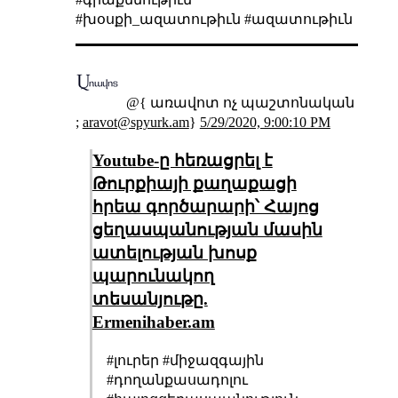
#խօսքի_ազատութիւն #ազատութիւն
@{ առավոտ ոչ պաշտոնական
;
aravot@spyurk.am
}
5/29/2020, 9:00:10 PM
Youtube-ը հեռացրել է
Թուրքիայի քաղաքացի
հրեա գործարարի՝ Հայոց
ցեղասպանության մասին
ատելության խոսք
պարունակող
տեսանյութը.
Еrmenihaber.am
#լուրեր #միջազգային
#դողանքասադոլու