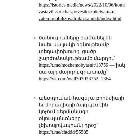
https://istories.media/news/2022/10/06/kommunals
zastavili-vruchat-povestki-zhitelyam-a-
zatem-mobilizovali-ikh-samikh/index.html
ծանուցումները բաժանել են
նաեւ սայլակի օգնութեամբ
տեղափոխուող, ցածր
շարժունակութեամբ մարդու՝
https://t.me/mozhemobyasnit/13759 — իսկ
սա այդ մարդու գրառումը՝
https://vk.com/wall303923752_1364
պետդուման հագել ա բոհեմիայի
եւ մորավիայի (այդպէս էին
կոչում գերմանացի
օկուպանտները
չեխոսլովակիան) դրօշ՝
https://t.me/chtddd/55585