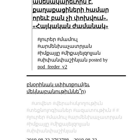
ամենակարեւորն է,
քաղաքացիների համար
որեւէ բան չի փոխվում».
«Հայկական ժամանակ»
#լուրեր #մամուլ
#արմենխաչատրյան
#իմքայլը #միքայելզոլյան
#սիփանփաշինյան posted by
pod_feeder_v2
բնօրինակ սփիւռքում(եւ
մեկնաբանութիւննե՞ր)
սովետ
վերահսկողութիւն
տեքնոլոգիաներ
ազատութիւն
լուրեր
մամուլ
արմենխաչատրյան
իմքայլը
միքայելզոլյան
սիփանփաշինյան