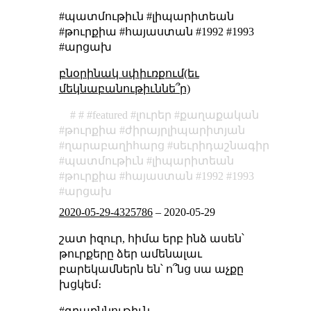
#պատմութիւն #լիպարիտեան
#թուրքիա #հայաստան #1992 #1993
#արցախ
բնօրինակ սփիւռքում(եւ
մեկնաբանութիւննե՞ր)
featured
լուրեր
քաղաքական
թուրքիա
ժիրայրլիպարիտյան
ղարաբաղիհարց
սեւրիդաշնագիր
պատմութիւն
լիպարիտեան
թուրքիա
հայաստան
1992
1993
արցախ
2020-05-29-4325786
–
2020-05-29
շատ իզուր, հիմա երբ ինձ ասեն՝
թուրքերը ձեր ամենալաւ
բարեկամներն են՝ ո՞նց սա աչքը
խցկեմ։
#գրաքննութիւն