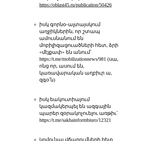
https://oblast45.ru/publication/50426
իսկ գորնօ֊ալտայսկում
աղջիկներին, որ շտապ
ամուսնանում են
մոբիլիզացուածների հետ, ձրի
«մէյքափ» են անում՝
https://t.me/mobilizationnews/981 (սա,
ոնց որ, ասում են,
կառավարական աղբիւր ա,
զգօ՛ն)
իսկ եակուտիայում
կազմակերպել են ազգային
պարեր զօրակոչուելու առթիւ՝
https://t.me/sakhainformbiuro/12321
կոմունալ վճարումների հետ