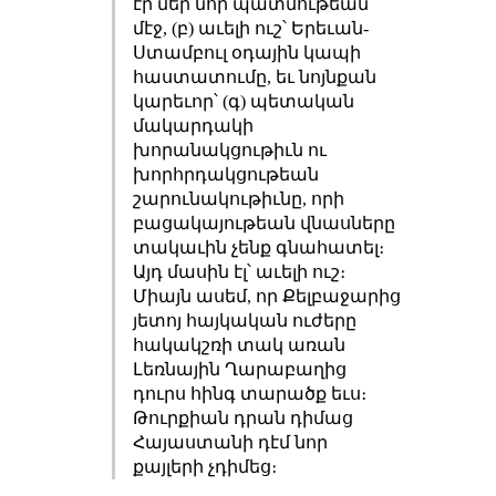
էր մեր նոր պատմութեան
մէջ, (բ) աւելի ուշ՝ Երեւան-
Ստամբուլ օդային կապի
հաստատումը, եւ նոյնքան
կարեւոր՝ (գ) պետական
մակարդակի
խորանակցութիւն ու
խորհրդակցութեան
շարունակութիւնը, որի
բացակայութեան վնասները
տակաւին չենք գնահատել։
Այդ մասին էլ՝ աւելի ուշ։
Միայն ասեմ, որ Քելբաջարից
յետոյ հայկական ուժերը
հակակշռի տակ առան
Լեռնային Ղարաբաղից
դուրս հինգ տարածք եւս։
Թուրքիան դրան դիմաց
Հայաստանի դէմ նոր
քայլերի չդիմեց։